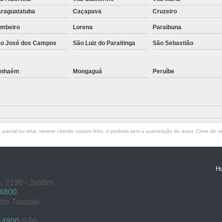
raguatatuba
Caçapava
Cruzeiro
mbeiro
Lorena
Paraibuna
o José dos Campos
São Luiz do Paraitinga
São Sebastião
anhaém
Mongaguá
Peruíbe
parcial ou total, mesmo citando nossos links, é proibida sem a autorização do autor. Crime de vi
H
, 2136 - Jardim
 4800
tro Taubaté -
São
 4800