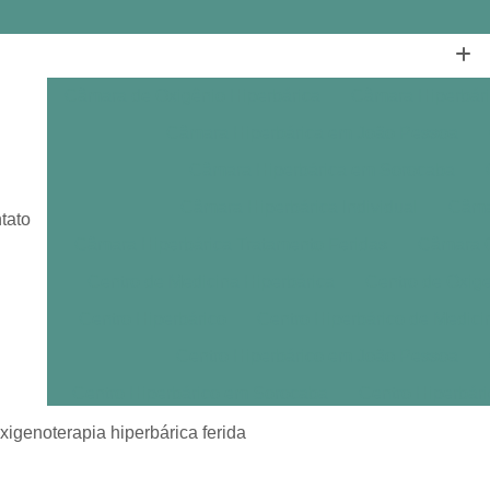
Câmara de Oxigênio Hiperbárica
Câmara Hiperbár
Câmara Hiperbárica em João Pessoa
Câmara Hiperbárica em Sorocaba
Câmara Hiperbárica Individual
Câmar
tato
Câmara Hiperbárica Tratamento Feridas
Câmara O
Centro de Medicina Hiperbárica
Centro de Oxige
Centro Hiperbárico
Centro Hiperbárico de Medici
Centro Hiperbárico em João Pessoa
Centro Hiperbárico em Sorocaba
Centro Hiperbár
Clínica de Hiperbárica
Clínica de Medicina Hiperb
xigenoterapia hiperbárica ferida
Clínica Hiperbárica
Clínica Hip