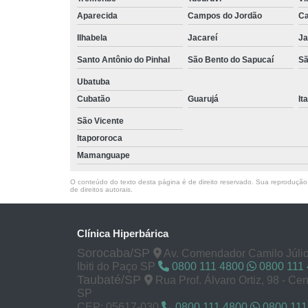
Aparecida
Campos do Jordão
Ca
Ilhabela
Jacareí
Ja
Santo Antônio do Pinhal
São Bento do Sapucaí
Sã
Ubatuba
Cubatão
Guarujá
It
São Vicente
Itapororoca
Mamanguape
O conteúdo do texto desta página é de direito reservado. Sua reprodução, 
de direitos autorais
.
Clínica Hiperbárica
Sorocaba/SP
Av. Comendador Camilo Júlio
Ibiti do Paço SP
0800 111 4800
0800 111
Taubaté/SP
Rua Prof. Álvaro Ortiz, 98 - Cen
SP
CEP: 05617-030
0800 111 4800
0800 111