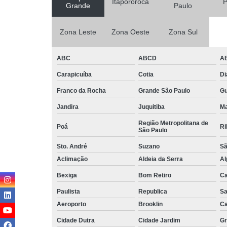
Itapororoca
P
Grande
Paulo
Zona Leste
Zona Oeste
Zona Sul
ABC
ABCD
A
Carapicuíba
Cotia
D
Franco da Rocha
Grande São Paulo
G
Jandira
Juquitiba
Ma
Região Metropolitana de
Poá
Ri
São Paulo
Sto. André
Suzano
Sã
Aclimação
Aldeia da Serra
Al
Bexiga
Bom Retiro
C
Paulista
Republica
Sa
Aeroporto
Brooklin
Ca
Cidade Dutra
Cidade Jardim
Gr