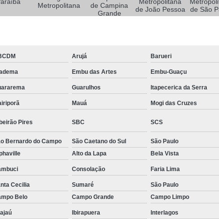
Sistemas de Oxigenoterapia
Sistemas d
araíba
Metropolitana
Metropoli
Metropolitana
de Campina
de João Pessoa
de São P
Grande
Sistemas de Oxigenoterapia Tratamento Pé 
Sistemas Oxigenoterapia em Campina Grande
Sistemas Oxigenoterapia em São Paulo
BCDM
Arujá
Barueri
Sistemas Oxigenoterapia em Taubaté
Si
iadema
Embu das Artes
Embu-Guaçu
Sistemas Oxigenoterapia para Pé Diabético
Sist
uararema
Guarulhos
Itapecerica da Serra
Feridas Tratamento
Tratamento com Oxigênio par
iriporã
Mauá
Mogi das Cruzes
Tratamento de Feridas Enfermagem
Tratamento
beirão Pires
SBC
SCS
Tratamento de Feridas Enfe
o Bernardo do Campo
São Caetano do Sul
São Paulo
Tratamento de Feridas Enf
phaville
Alto da Lapa
Bela Vista
Tratamento de Feridas Enfermagem em Sorocaba
ambuci
Consolação
Faria Lima
Tratamento para Cicatrização de Feridas
nta Cecilia
Sumaré
São Paulo
mpo Belo
Campo Grande
Campo Limpo
Tratamento Hiperbárico Claudicação Intermitente
ajaú
Ibirapuera
Interlagos
Tratamento Hiperbárico de úlcera Varicosa
Tr