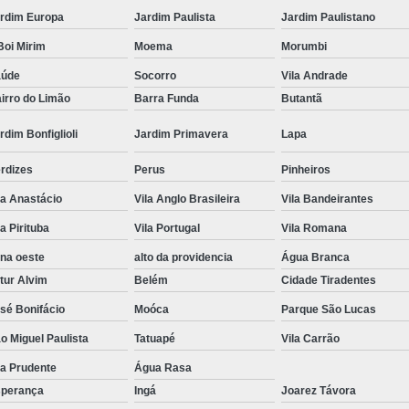
rdim Europa
Jardim Paulista
Jardim Paulistano
Tratamento Hiperbárico em Campina Grande
oi Mirim
Moema
Morumbi
Tratamento Hiperbárico em São Paulo
aúde
Socorro
Vila Andrade
Tratamento Hiperbárico em Taubaté
Tra
irro do Limão
Barra Funda
Butantã
Tratamento Hiperbárico para Cicat
rdim Bonfiglioli
Jardim Primavera
Lapa
Tratamento Hiperbárico para Lesão Vascular
rdizes
Perus
Pinheiros
Tratamento Câmara Hiperbárica
Tr
la Anastácio
Vila Anglo Brasileira
Vila Bandeirantes
Tratamento Feridas Câmara Hiperbár
la Pirituba
Vila Portugal
Vila Romana
Tratamento Hiperbárica em Campina Grande
na oeste
alto da providencia
Água Branca
Tratamento Hiperbárica em São Paulo
tur Alvim
Belém
Cidade Tiradentes
Tratamento Hiperbárica em Taubaté
T
sé Bonifácio
Moóca
Parque São Lucas
Tratamento por Hiperbárica
Tratamento d
o Miguel Paulista
Tatuapé
Vila Carrão
Tratamento de Oxigenoterapia
Tratamento
la Prudente
Água Rasa
perança
Ingá
Joarez Távora
Tratamento de Oxigenoterapia em João Pessoa