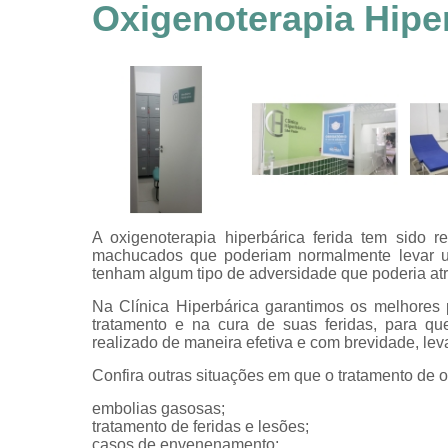
feridas
Oxigenoterapia Hipe
Tratamentos
hiperbáricos
Tratamentos por
hiperbárica
Tratamentos por
oxigenoterapia
A oxigenoterapia hiperbárica ferida tem sido r
machucados que poderiam normalmente levar u
tenham algum tipo de adversidade que poderia atr
Na Clínica Hiperbárica garantimos os melhores 
tratamento e na cura de suas feridas, para q
realizado de maneira efetiva e com brevidade, le
Confira outras situações em que o tratamento de 
embolias gasosas;
tratamento de feridas e lesões;
casos de envenenamento;