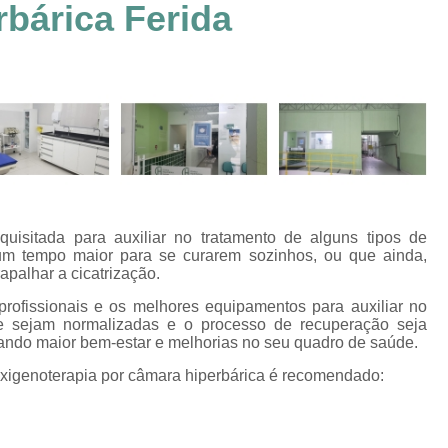
rbárica Ferida
Clínica Hiperbárica em João Pessoa
Clínica Hiperbárica em Sorocaba
Clínica Hiperbár
Clínica Oxigenoterapia Hiperbárica
Clínica pa
Oxigenação Hiperbárica Clínica
Oxigena
Oxigenação Hiperbárica em João Pessoa
Oxigenação Hiperbárica em Sorocaba
Oxigenação Hiperbárica Terapia
Oxi
equisitada para auxiliar no tratamento de alguns tipos de
Oxigenação Via Hiperbárica
Tera
m tempo maior para se curarem sozinhos, ou que ainda,
apalhar a cicatrização.
Terapia Oxigenação Hiperbárica
Oxigenoterap
profissionais e os melhores equipamentos para auxiliar no
Oxigenoterapia em João Pessoa
Oxigenoterapia 
ue sejam normalizadas e o processo de recuperação seja
vando maior bem-estar e melhorias no seu quadro de saúde.
Oxigenoterapia em Taubaté
Oxig
oxigenoterapia por câmara hiperbárica é recomendado:
Oxigenoterapia para Tratamento de Diabéticos
Oxigenoterapia Tratamento de Diabéticos