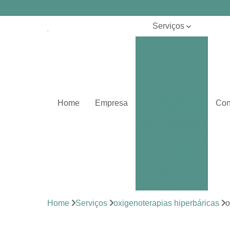
Serviços
Câmaras
hiperbáricas
Centros
hiperbáricos
Oxigenações
Home
Empresa
Con
hiperbáricas
Oxigenoterapias
Oxigenoterapias
hiperbáricas
Sessões de
hiperbárica
Sistema de
Home
Serviços
oxigenoterapias hiperbáricas
o
oxigenoterapia
Tratamentos de