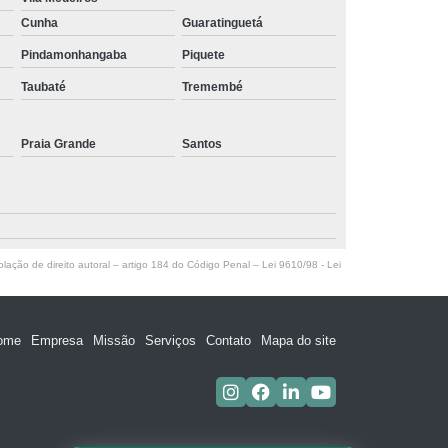
oxigenoterapia hiperbárica para tratamento de feridas
Cunha
Guaratinguetá
marcar São Paulo
Pindamonhangaba
Piquete
agendamento de oxigenoterapia hiperbárica sessão
Taubaté
Tremembé
Ibirapuera
agendamento de oxigenoterapia hiperbárica tratamento
Praia Grande
Santos
de feridas Mamanguape
agendamento de oxigenoterapia hiperbárica ferida
Puxinanã
oxigenoterapia hiperbárica sessão marcar Sumaré
olação de direito autoral – artigo 184 do Código Penal –
Lei 9610/98 - Lei
agendamento de oxigenoterapia hiperbárica Vila
Madalena
oxigenoterapia hiperbárica ferida Boqueirão
ome
Empresa
Missão
Serviços
Contato
Mapa do site
oxigenoterapia hiperbárica tratamento de fratura marcar
Alcantil
oxigenoterapia hiperbárica Vila Suzana