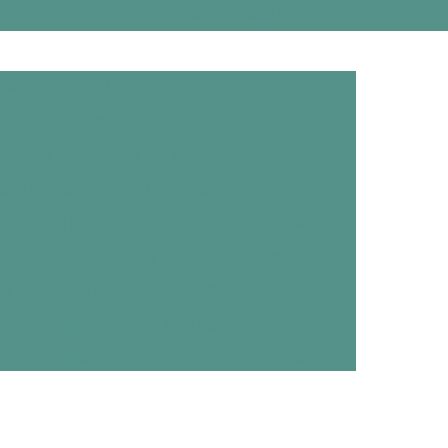
0800 111 4800
800 111 4800
ica
Câmara Hiperbárica em Campina Grande
Câmara Hiperbárica em São Paulo
Câmara Hiperbárica em Taubaté
a Hiperbárica para Cicatrização
xigênio Hiperbárica
Centro de Hiperbárica
noterapia Hiperbárica
Centro Hiperbárica
na
Centro Hiperbárico em Campina Grande
Centro Hiperbárico em São Paulo
ico em Taubaté
Centro Medicina Hiperbárica
árica
Clínica de Oxigenoterapia Hiperbárica
erbárica em Campina Grande