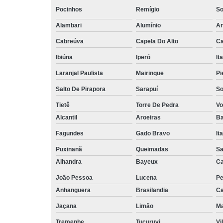
Pocinhos
Remígio
So
Alambari
Alumínio
An
Cabreúva
Capela Do Alto
Ca
Ibiúna
Iperó
It
Laranjal Paulista
Mairinque
Pi
Salto De Pirapora
Sarapuí
So
Tietê
Torre De Pedra
Vo
Alcantil
Aroeiras
Ba
Fagundes
Gado Bravo
It
Puxinanã
Queimadas
Sa
Alhandra
Bayeux
Ca
João Pessoa
Lucena
Pe
Anhanguera
Brasilandia
Ca
Jaçana
Limão
Ma
Tremenbe
Tucuruvi
Vi