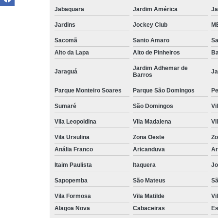
Jabaquara
Jardim América
Ja
Jardins
Jockey Club
MB
Sacomã
Santo Amaro
S
Alto da Lapa
Alto de Pinheiros
Ba
Jardim Adhemar de
Jaraguá
Ja
Barros
Parque Monteiro Soares
Parque São Domingos
Pe
Sumaré
São Domingos
Vi
Vila Leopoldina
Vila Madalena
Vi
Vila Ursulina
Zona Oeste
Zo
Anália Franco
Aricanduva
Ar
Itaim Paulista
Itaquera
Jo
Sapopemba
São Mateus
Sã
Vila Formosa
Vila Matilde
Vi
Alagoa Nova
Cabaceiras
Es