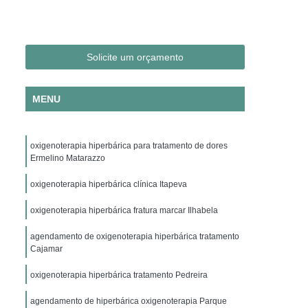
Clínica Hiperbárica em São Paulo
ica em Taubaté
Clínica Hiperbárica Hospitalar
ra Hiperbárica
Oxigenação Hiperbárica
Solicite um orçamento
ção Hiperbárica em Campina Grande
MENU
Oxigenação Hiperbárica em São Paulo
Oxigenação Hiperbárica em Taubaté
oxigenoterapia hiperbárica para tratamento de dores
genação Hiperbárica Tratamento
Ermelino Matarazzo
pia de Oxigenação Hiperbárica
oxigenoterapia hiperbárica clínica Itapeva
ia
Oxigenoterapia em Campina Grande
oxigenoterapia hiperbárica fratura marcar Ilhabela
em São Paulo
Oxigenoterapia em Sorocaba
agendamento de oxigenoterapia hiperbárica tratamento
enoterapia para Cicatrização
Cajamar
Oxigenoterapia para Tratamento de Feridas
oxigenoterapia hiperbárica tratamento Pedreira
Oxigenoterapia Tratamento de Feridas
agendamento de hiperbárica oxigenoterapia Parque