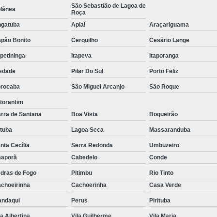
São Sebastião de Lagoa de
lânea
Tratamento de Oxigenoterapia em Sorocaba
Roça
gatuba
Apiaí
Araçariguama
Tratamento de Oxigenoterapia Hiperbárica
pão Bonito
Cerquilho
Cesário Lange
Tratamento para Oxigenoterapia
Tratamento por Ox
apetininga
Itapeva
Itaporanga
edade
Pilar Do Sul
Porto Feliz
rocaba
São Miguel Arcanjo
São Roque
torantim
rra de Santana
Boa Vista
Boqueirão
atuba
Lagoa Seca
Massaranduba
nta Cecília
Serra Redonda
Umbuzeiro
aporã
Cabedelo
Conde
dras de Fogo
Pitimbu
Rio Tinto
choeirinha
Cachoerinha
Casa Verde
ndaqui
Perus
Pirituba
la Albertina
Vila Guilherme
Vila Maria