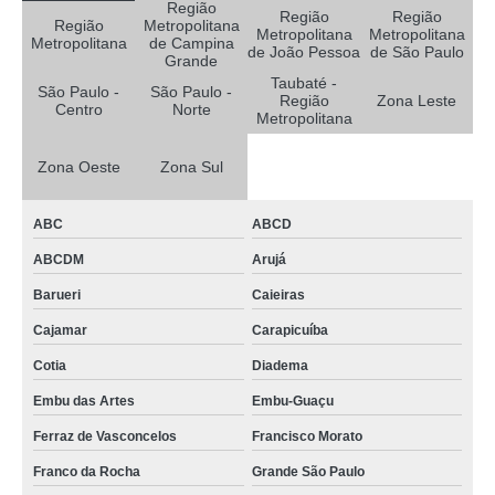
Região
Região
Região
Região
Metropolitana
Metropolitana
Metropolitana
Metropolitana
de Campina
de João Pessoa
de São Paulo
Grande
Taubaté -
São Paulo -
São Paulo -
Região
Zona Leste
Centro
Norte
Metropolitana
Zona Oeste
Zona Sul
ABC
ABCD
ABCDM
Arujá
Barueri
Caieiras
Cajamar
Carapicuíba
Cotia
Diadema
Embu das Artes
Embu-Guaçu
Ferraz de Vasconcelos
Francisco Morato
Franco da Rocha
Grande São Paulo