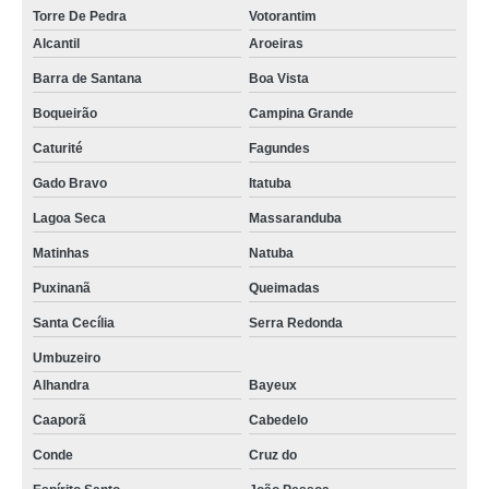
Torre De Pedra
Votorantim
Alcantil
Aroeiras
Barra de Santana
Boa Vista
Boqueirão
Campina Grande
Caturité
Fagundes
Gado Bravo
Itatuba
Lagoa Seca
Massaranduba
Matinhas
Natuba
Puxinanã
Queimadas
Santa Cecília
Serra Redonda
Umbuzeiro
Alhandra
Bayeux
Caaporã
Cabedelo
Conde
Cruz do