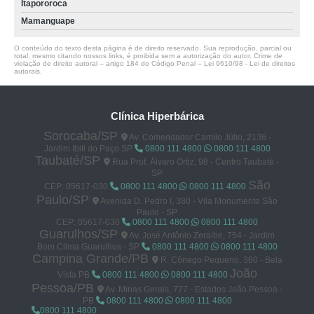
Itapororoca
Mamanguape
O conteúdo do texto desta página é de direito reservado. Sua reprodução, parcial ou
total, mesmo citando nossos links, é proibida sem a autorização do autor. Crime de
violação de direito autoral – artigo 184 do Código Penal –
Lei 9610/98 - Lei de direitos
autorais
.
Clínica Hiperbárica
Sorocaba/SP
Av. Comendador Camilo Júlio, 2136 -
Jardim Ibiti do Paço SP
0800 111 4800
0800 111 4800
Taubaté/SP
Rua Prof. Álvaro Ortiz, 98 - Centro Taubaté -
SP
São
CEP: 05617-030
0800 111 4800
0800 111 4800
Paulo/SP
Avenida D. Pedro I, 380 - Vila Monumento São
Paulo - SP
CEP: 05617-030
0800 111 4800
0800 111 4800
Guarulhos/SP
Av. José Antônio Zeraibe, 754 - Jardim
Bom Clima Guarulhos - SP
0800 111 4800
0800 111 4800
Campina Grande/PB
R. Cônego Pequeno, 360 - Bela
João
Vista PB
0800 111 4800
0800 111 4800
Pessoa/PB
Av. Minas Gerais, 777 - Estados João Pessoa -
PB
0800 111 4800
0800 111 4800
0800 111 4800