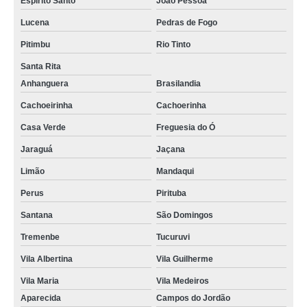
Espírito Santo
João Pessoa
Lucena
Pedras de Fogo
Pitimbu
Rio Tinto
Santa Rita
Anhanguera
Brasilandia
Cachoeirinha
Cachoerinha
Casa Verde
Freguesia do Ó
Jaraguá
Jaçana
Limão
Mandaqui
Perus
Pirituba
Santana
São Domingos
Tremenbe
Tucuruvi
Vila Albertina
Vila Guilherme
Vila Maria
Vila Medeiros
Aparecida
Campos do Jordão