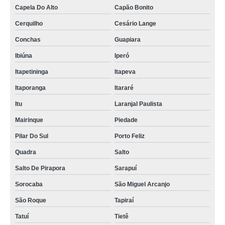
Capela Do Alto
Capão Bonito
Cerquilho
Cesário Lange
Conchas
Guapiara
Ibiúna
Iperó
Itapetininga
Itapeva
Itaporanga
Itararé
Itu
Laranjal Paulista
Mairinque
Piedade
Pilar Do Sul
Porto Feliz
Quadra
Salto
Salto De Pirapora
Sarapuí
Sorocaba
São Miguel Arcanjo
São Roque
Tapiraí
Tatuí
Tietê