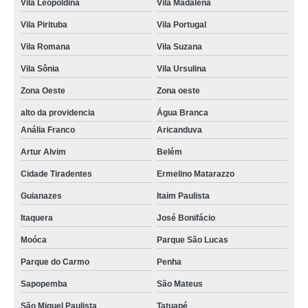
Vila Leopoldina
Vila Madalena
Vila Pirituba
Vila Portugal
Vila Romana
Vila Suzana
Vila Sônia
Vila Ursulina
Zona Oeste
Zona oeste
alto da providencia
Água Branca
Anália Franco
Aricanduva
Artur Alvim
Belém
Cidade Tiradentes
Ermelino Matarazzo
Guianazes
Itaim Paulista
Itaquera
José Bonifácio
Moóca
Parque São Lucas
Parque do Carmo
Penha
Sapopemba
São Mateus
São Miguel Paulista
Tatuapé