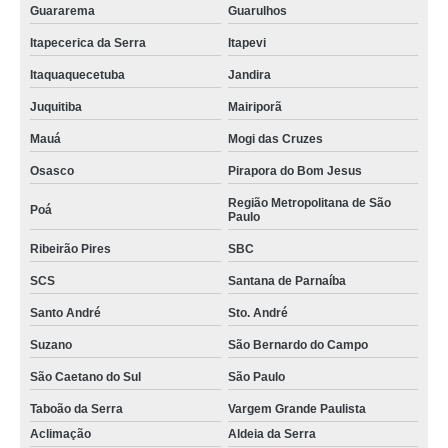
Guararema
Guarulhos
Itapecerica da Serra
Itapevi
Itaquaquecetuba
Jandira
Juquitiba
Mairiporã
Mauá
Mogi das Cruzes
Osasco
Pirapora do Bom Jesus
Região Metropolitana de São
Poá
Paulo
Ribeirão Pires
SBC
SCS
Santana de Parnaíba
Santo André
Sto. André
Suzano
São Bernardo do Campo
São Caetano do Sul
São Paulo
Taboão da Serra
Vargem Grande Paulista
Aclimação
Aldeia da Serra