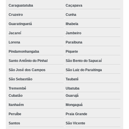
Caraguatatuba
Caçapava
Cruzeiro
Cunha
Guaratinguetá
Ilhabela
Jacareí
Jambeiro
Lorena
Paraibuna
Pindamonhangaba
Piquete
Santo Antônio do Pinhal
São Bento do Sapucaí
São José dos Campos
São Luiz do Paraitinga
São Sebastião
Taubaté
Tremembé
Ubatuba
Cubatão
Guarujá
Itanhaém
Mongaguá
Peruíbe
Praia Grande
Santos
São Vicente