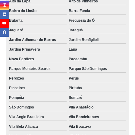
Alto da Lapa
Alto de Pinheiros
Bairro do Limão
Barra Funda
Butantã
Freguesia do Ó
Jaguaré
Jaraguá
Jardim Adhemar de Barros
Jardim Bonfiglioli
Jardim Primavera
Lapa
Nova Perdizes
Pacaembu
Parque Monteiro Soares
Parque São Domingos
Perdizes
Perus
Pinheiros
Pirituba
Pompéia
Sumaré
São Domingos
Vila Anastácio
Vila Anglo Brasileira
Vila Bandeirantes
Vila Bela Aliança
Vila Boaçava