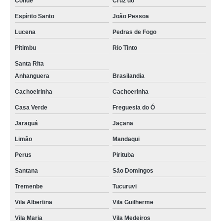
Conde
Cruz do
Espírito Santo
João Pessoa
Lucena
Pedras de Fogo
Pitimbu
Rio Tinto
Santa Rita
Anhanguera
Brasilandia
Cachoeirinha
Cachoerinha
Casa Verde
Freguesia do Ó
Jaraguá
Jaçana
Limão
Mandaqui
Perus
Pirituba
Santana
São Domingos
Tremenbe
Tucuruvi
Vila Albertina
Vila Guilherme
Vila Maria
Vila Medeiros