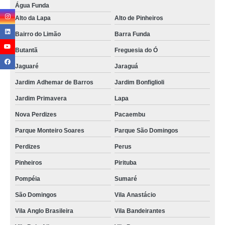
Água Funda
clínica de medicina hiperbárica Santana de Parnaíba
Alto da Lapa
Alto de Pinheiros
Bairro do Limão
Barra Funda
Butantã
Freguesia do Ó
Jaguaré
Jaraguá
Jardim Adhemar de Barros
Jardim Bonfiglioli
Jardim Primavera
Lapa
Nova Perdizes
Pacaembu
Parque Monteiro Soares
Parque São Domingos
Perdizes
Perus
Pinheiros
Pirituba
Pompéia
Sumaré
São Domingos
Vila Anastácio
Vila Anglo Brasileira
Vila Bandeirantes