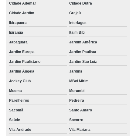
Cidade Ademar
Cidade Dutra
tratamento em clínica de hiperbárica hospitalar Montadas
Cidade Jardim
Grajaú
clínica oxigenoterapia hiperbárica Jardins
Ibirapuera
Interlagos
clínica de terapia hiperbárica São Caetano do Sul
Ipiranga
Itaim Bibi
clínica hiperbárica hospitalar contato Vila Suzana
Jabaquara
Jardim América
clínica hiperbárica contato São Bento do Sapucaí
Jardim Europa
Jardim Paulista
clínica de medicina hiperbárica contato Jambeiro
Jardim Paulistano
Jardim São Luiz
tratamento em clínica hiperbárica hospitalar Piedade
Jardim Ângela
Jardins
clínica hiperbárica oxigenoterapia contato Perdizes
Jockey Club
MBoi Mirim
clínica hiperbárica oxigenoterapia Pedreira
Moema
Morumbi
clínica terapia hiperbárica contato Itapevi
Parelheiros
Pedreira
clínica medicina hiperbárica Espírito Santo
Sacomã
Santo Amaro
clínica medicina hiperbárica contato MBoi Mirim
Saúde
Socorro
clínica hiperbárica Piquete
Vila Andrade
Vila Mariana