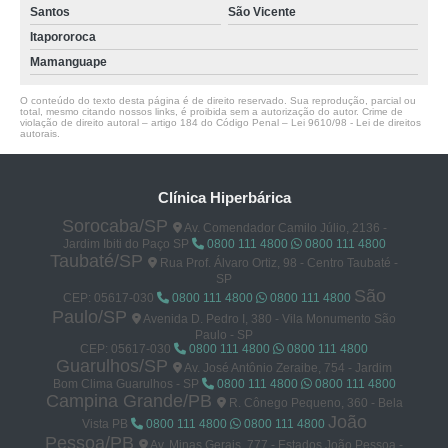
Santos
São Vicente
Itapororoca
Mamanguape
O conteúdo do texto desta página é de direito reservado. Sua reprodução, parcial ou
total, mesmo citando nossos links, é proibida sem a autorização do autor. Crime de
violação de direito autoral – artigo 184 do Código Penal –
Lei 9610/98 - Lei de direitos
autorais
.
Clínica Hiperbárica
Sorocaba/SP
Av. Comendador Camilo Júlio, 2136 -
Jardim Ibiti do Paço SP
0800 111 4800
0800 111 4800
Taubaté/SP
Rua Prof. Álvaro Ortiz, 98 - Centro Taubaté -
SP
São
CEP: 05617-030
0800 111 4800
0800 111 4800
Paulo/SP
Avenida D. Pedro I, 380 - Vila Monumento São
Paulo - SP
CEP: 05617-030
0800 111 4800
0800 111 4800
Guarulhos/SP
Av. José Antônio Zeraibe, 754 - Jardim
Bom Clima Guarulhos - SP
0800 111 4800
0800 111 4800
Campina Grande/PB
R. Cônego Pequeno, 360 - Bela
João
Vista PB
0800 111 4800
0800 111 4800
Pessoa/PB
Av. Minas Gerais, 777 - Estados João Pessoa -