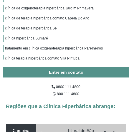
clínica de oxigenoterapia hiperbárica Jardim Primavera
clínica de terapia hiperbárica contato Capela Do Alto
clínica de terapia hiperbárica Sé
clínica hiperbárica Sumaré
tratamento em clínica oxigenoterapia hiperbárica Parelheiros
clínica terapia hiperbárica contato Vila Pirituba
tratamento em clínica de medicina hiperbárica São Roque
Entre em contato
clínica de oxigenoterapia hiperbárica Mandaqui
0800 111 4800
tratamento em clínica oxigenoterapia hiperbárica Espírito Santo
800 111 4800
clínica terapia hiperbárica Peruíbe
Regiões que a Clínica Hiperbárica abrange:
clínica hiperbárica contato Lapa
tratamento em clínica hiperbárica hospitalar Bayeux
tratamento em clínica hiperbárica SCS
Campina
Litoral de São