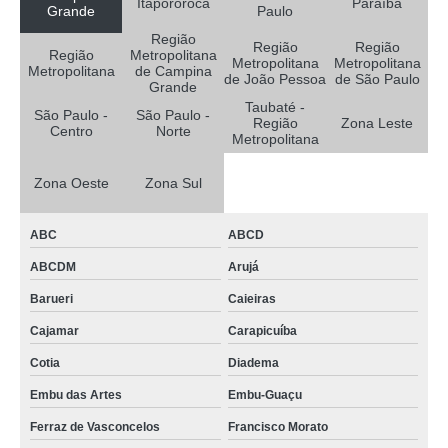
Itapororoca
Paraíba
Grande
Paulo
clínica de medicina hiperbárica São Mateus
Região
Região
Região
Região
Metropolitana
clínica de hiperbárica Caturité
Metropolitana
Metropolitana
Metropolitana
de Campina
de João Pessoa
de São Paulo
Grande
clínica de hiperbárica hospitalar Água Rasa
Taubaté -
São Paulo -
São Paulo -
Região
Zona Leste
tratamento em clínica de oxigenoterapia hiperbárica SCS
Centro
Norte
Metropolitana
clínica de hiperbárica hospitalar contato Franco da Rocha
Zona Oeste
Zona Sul
clínica de hiperbárica Alambari
clínica de oxigenoterapia hiperbárica contato Região Metropolitana de São
ABC
ABCD
Paulo
ABCDM
Arujá
tratamento em clínica hiperbárica Jandira
Barueri
Caieiras
tratamento em clínica de hiperbárica Cruzeiro
Cajamar
Carapicuíba
tratamento em clínica hiperbárica oxigenoterapia Jambeiro
Cotia
Diadema
tratamento em clínica de terapia hiperbárica Lapa
Embu das Artes
Embu-Guaçu
tratamento em clínica para hiperbárica Ibiúna
Ferraz de Vasconcelos
Francisco Morato
clínica para hiperbárica contato Lapa