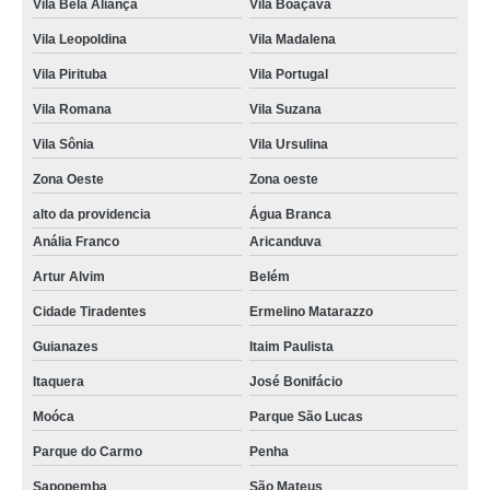
Vila Bela Aliança
Vila Boaçava
Vila Leopoldina
Vila Madalena
Vila Pirituba
Vila Portugal
Vila Romana
Vila Suzana
Vila Sônia
Vila Ursulina
Zona Oeste
Zona oeste
alto da providencia
Água Branca
Anália Franco
Aricanduva
Artur Alvim
Belém
Cidade Tiradentes
Ermelino Matarazzo
Guianazes
Itaim Paulista
Itaquera
José Bonifácio
Moóca
Parque São Lucas
Parque do Carmo
Penha
Sapopemba
São Mateus