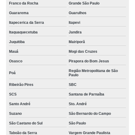
Franco da Rocha
Grande São Paulo
clínica oxigenoterapia hiperbárica contato Fagundes
Guararema
Guarulhos
clínica hiperbárica hospitalar Fagundes
Itapecerica da Serra
Itapevi
tratamento em clínica para hiperbárica Alcantil
Itaquaquecetuba
Jandira
tratamento em clínica de medicina hiperbárica Itaquera
Juquitiba
Mairiporã
clínica hiperbárica oxigenoterapia contato Boituva
Mauá
Mogi das Cruzes
tratamento em clínica medicina hiperbárica Campos do Jordão
Osasco
Pirapora do Bom Jesus
clínica de hiperbárica contato alto da providencia
Região Metropolitana de São
Poá
Paulo
clínica de hiperbárica contato Vila Romana
Ribeirão Pires
SBC
tratamento em clínica de terapia hiperbárica Bayeux
SCS
Santana de Parnaíba
clínica de terapia hiperbárica contato Cidade Jardim
Santo André
Sto. André
tratamento em clínica de hiperbárica Sapopemba
Suzano
São Bernardo do Campo
clínica de hiperbárica hospitalar contato Cambuci
São Caetano do Sul
São Paulo
clínica de medicina hiperbárica contato Jardim Primavera
Taboão da Serra
Vargem Grande Paulista