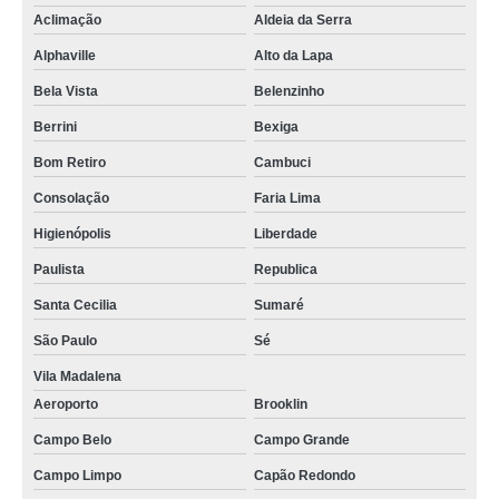
Aclimação
Aldeia da Serra
clínica hiperbárica oxigenoterapia Cruz do
Alphaville
Alto da Lapa
clínica medicina hiperbárica contato Vila Mariana
Bela Vista
Belenzinho
clínica para hiperbárica contato Espírito Santo
Berrini
Bexiga
clínica oxigenoterapia hiperbárica Pompéia
Bom Retiro
Cambuci
clínica hiperbárica hospitalar Arujá
Consolação
Faria Lima
tratamento em clínica medicina hiperbárica Guarulhos
Higienópolis
Liberdade
clínica hiperbárica hospitalar contato Serra Redonda
Paulista
Republica
clínica para hiperbárica Perus
Santa Cecilia
Sumaré
clínica oxigenoterapia hiperbárica contato Itaquera
São Paulo
Sé
tratamento em clínica de hiperbárica hospitalar Itapetininga
Vila Madalena
Aeroporto
Brooklin
clínica de hiperbárica hospitalar Bayeux
Campo Belo
Campo Grande
tratamento em clínica terapia hiperbárica Tremembé
Campo Limpo
Capão Redondo
tratamento em clínica terapia hiperbárica Ferraz de Vasconcelos