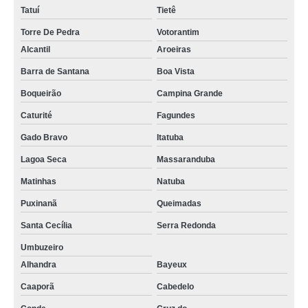
Tatuí
Tietê
Torre De Pedra
Votorantim
Alcantil
Aroeiras
Barra de Santana
Boa Vista
Boqueirão
Campina Grande
Caturité
Fagundes
Gado Bravo
Itatuba
Lagoa Seca
Massaranduba
Matinhas
Natuba
Puxinanã
Queimadas
Santa Cecília
Serra Redonda
Umbuzeiro
Alhandra
Bayeux
Caaporã
Cabedelo