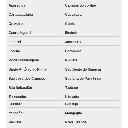
Aparecida
Campos do Jordão
Caraguatatuba
Caçapava
Cruzeiro
Cunha
Guaratinguetá
Ilhabela
Jacareí
Jambeiro
Lorena
Paraibuna
Pindamonhangaba
Piquete
Santo Antônio do Pinhal
São Bento do Sapucaí
São José dos Campos
São Luiz do Paraitinga
São Sebastião
Taubaté
Tremembé
Ubatuba
Cubatão
Guarujá
Itanhaém
Mongaguá
Peruíbe
Praia Grande