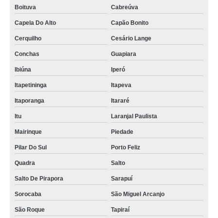
Boituva
Cabreúva
Capela Do Alto
Capão Bonito
Cerquilho
Cesário Lange
Conchas
Guapiara
Ibiúna
Iperó
Itapetininga
Itapeva
Itaporanga
Itararé
Itu
Laranjal Paulista
Mairinque
Piedade
Pilar Do Sul
Porto Feliz
Quadra
Salto
Salto De Pirapora
Sarapuí
Sorocaba
São Miguel Arcanjo
São Roque
Tapiraí