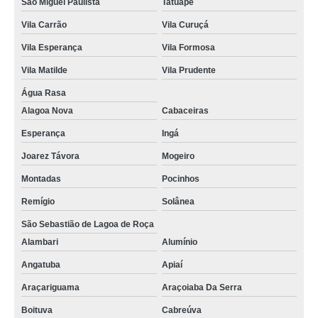
São Miguel Paulista
Tatuapé
Vila Carrão
Vila Curuçá
Vila Esperança
Vila Formosa
Vila Matilde
Vila Prudente
Água Rasa
Alagoa Nova
Cabaceiras
Esperança
Ingá
Joarez Távora
Mogeiro
Montadas
Pocinhos
Remígio
Solânea
São Sebastião de Lagoa de Roça
Alambari
Alumínio
Angatuba
Apiaí
Araçariguama
Araçoiaba Da Serra
Boituva
Cabreúva