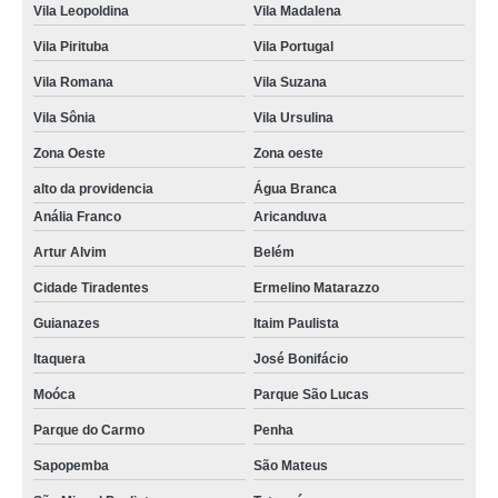
Vila Leopoldina
Vila Madalena
Vila Pirituba
Vila Portugal
Vila Romana
Vila Suzana
Vila Sônia
Vila Ursulina
Zona Oeste
Zona oeste
alto da providencia
Água Branca
Anália Franco
Aricanduva
Artur Alvim
Belém
Cidade Tiradentes
Ermelino Matarazzo
Guianazes
Itaim Paulista
Itaquera
José Bonifácio
Moóca
Parque São Lucas
Parque do Carmo
Penha
Sapopemba
São Mateus