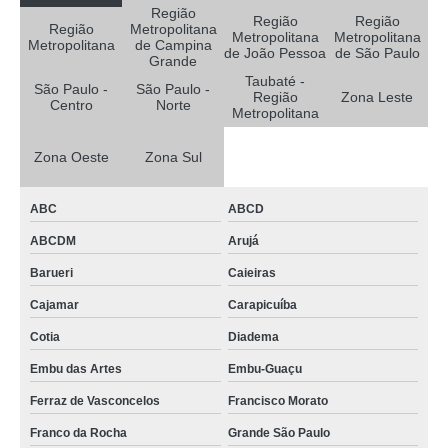
Região
Região
Região
Região
Metropolitana
oxigenoterapia tratamento de diabéticos agendar Água Rasa
Metropolitana
Metropolitana
Metropolitana
de Campina
de João Pessoa
de São Paulo
Grande
clínica que faz oxigenoterapia tratamento de diabéticos Jardins
Taubaté -
São Paulo -
São Paulo -
Região
Zona Leste
clínica que faz oxigenoterapia tratamento de feridas Vila Mariana
Centro
Norte
Metropolitana
clínica que faz oxigenoterapia para tratamento de diabéticos Lapa
Zona Oeste
Zona Sul
oxigenoterapia alto fluxo Jandira
traqueostomia oxigenoterapia Esperança
ABC
ABCD
oxigenoterapia tratamento de feridas Vila Leopoldina
ABCDM
Arujá
oxigenoterapia de alto fluxo agendar Limão
Barueri
Caieiras
oxigenoterapia tratamento de feridas agendar Sumaré
Cajamar
Carapicuíba
oxigenoterapia para tratamento de feridas agendar Belém
Cotia
Diadema
Embu das Artes
Embu-Guaçu
clínica que faz oxigenoterapia tratamento de diabéticos Zona Oeste
Ferraz de Vasconcelos
Francisco Morato
oxigenoterapia para cicatrização Pacaembu
Franco da Rocha
Grande São Paulo
clínica que faz oxigenoterapia alto fluxo e baixo fluxo São Domingos