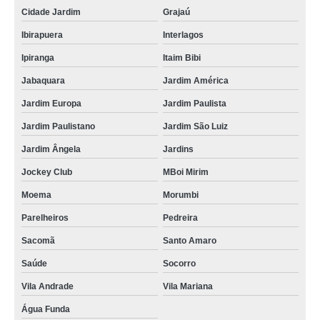
Cidade Jardim
Grajaú
oxigenoterapia de alto fluxo Campos do Jordão
Ibirapuera
Interlagos
oxigenoterapia alto fluxo Socorro
Ipiranga
Itaim Bibi
clínica que faz oxigenoterapia para cicatrização São Domingos
Jabaquara
Jardim América
oxigenoterapia para tratamento de feridas São Mateus
Jardim Europa
Jardim Paulista
oxigenoterapia agendar Pedreira
Jardim Paulistano
Jardim São Luiz
clínica que faz oxigenoterapia baixo fluxo Jardim América
Jardim Ângela
Jardins
oxigenoterapia para tratamento de diabéticos agendar Penha
Jockey Club
MBoi Mirim
traqueostomia oxigenoterapia São Domingos
Moema
Morumbi
oxigenoterapia alto fluxo agendar Jardim São Luiz
Parelheiros
Pedreira
clínica que faz oxigenoterapia de alto fluxo Jardim América
Sacomã
Santo Amaro
clínica que faz traqueostomia oxigenoterapia Mogi das Cruzes
Saúde
Socorro
oxigenoterapia para tratamento de diabéticos Cajamar
Vila Andrade
Vila Mariana
Água Funda
traqueostomia oxigenoterapia agendar Parque São Domingos