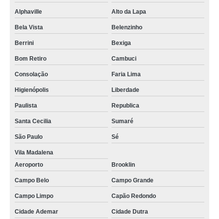
Alphaville
Alto da Lapa
oxigenoterapia agendar São Sebastião
Bela Vista
Belenzinho
clínica que faz oxigenoterapia alto fluxo Guararema
Berrini
Bexiga
clínica que faz oxigenoterapia tratamento de pé diabético Jardim Europa
Bom Retiro
Cambuci
oxigenoterapia alto fluxo e baixo fluxo agendar Vila Mariana
Consolação
Faria Lima
oxigenoterapia alto fluxo e baixo fluxo Lagoa Seca
Higienópolis
Liberdade
oxigenoterapia baixo fluxo agendar São Domingos
Paulista
Republica
clínica que faz oxigenoterapia Água Branca
Santa Cecilia
Sumaré
clínica que faz oxigenoterapia de alto fluxo Santana
São Paulo
Sé
oxigenoterapia para cicatrização agendar Piquete
Vila Madalena
Aeroporto
Brooklin
oxigenoterapia alto fluxo agendar Fagundes
Campo Belo
Campo Grande
traqueostomia oxigenoterapia agendar São Domingos
Campo Limpo
Capão Redondo
oxigenoterapia tratamento de pé diabético Angatuba
Cidade Ademar
Cidade Dutra
oxigenoterapia baixo fluxo Campo Grande