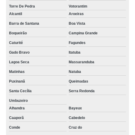
Torre De Pedra
Votorantim
Alcantil
Aroeiras
Barra de Santana
Boa Vista
Boqueirão
Campina Grande
Caturité
Fagundes
Gado Bravo
Itatuba
Lagoa Seca
Massaranduba
Matinhas
Natuba
Puxinanã
Queimadas
Santa Cecília
Serra Redonda
Umbuzeiro
Alhandra
Bayeux
Caaporã
Cabedelo
Conde
Cruz do