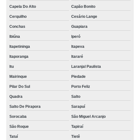
Capela Do Alto
Capão Bonito
Cerquilho
Cesário Lange
Conchas
Guapiara
Ibiúna
Iperó
Itapetininga
Itapeva
Itaporanga
Itararé
Itu
Laranjal Paulista
Mairinque
Piedade
Pilar Do Sul
Porto Feliz
Quadra
Salto
Salto De Pirapora
Sarapuí
Sorocaba
São Miguel Arcanjo
São Roque
Tapiraí
Tatuí
Tietê