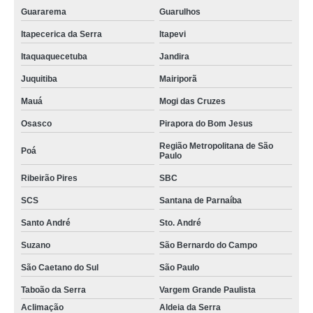
Guararema
Guarulhos
oxigenoterapia tratamento de pé diabético agendar Região Metropolitana
de São Paulo
Itapecerica da Serra
Itapevi
clínica que faz oxigenoterapia baixo fluxo Cabreúva
Itaquaquecetuba
Jandira
clínica que faz traqueostomia oxigenoterapia Cruzeiro
Juquitiba
Mairiporã
oxigenoterapia Massaranduba
Mauá
Mogi das Cruzes
oxigenoterapia para tratamento de diabéticos agendar Cidade Dutra
Osasco
Pirapora do Bom Jesus
oxigenoterapia tratamento de diabéticos agendar Itapeva
Região Metropolitana de São
Poá
Paulo
oxigenoterapia para cicatrização Jardim Paulistano
Ribeirão Pires
SBC
oxigenoterapia para tratamento de diabéticos Água Branca
SCS
Santana de Parnaíba
clínica que faz oxigenoterapia tratamento de pé diabético Taboão da Serra
Santo André
Sto. André
clínica que faz oxigenoterapia tratamento de feridas Santana
Suzano
São Bernardo do Campo
clínica que faz oxigenoterapia para tratamento de diabéticos Capão Bonito
São Caetano do Sul
São Paulo
clínica que faz oxigenoterapia alto fluxo e baixo fluxo Limão
Taboão da Serra
Vargem Grande Paulista
Aclimação
Aldeia da Serra
oxigenoterapia tratamento de pé diabético agendar Cruz do