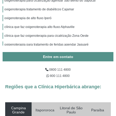
oxigenoterapia para cicatrização agendar São Bento do Sapucaí
oxigenoterapia tratamento de diabéticos Cajamar
oxigenoterapia de alto fluxo Iperó
clínica que faz oxigenoterapia alto fluxo Alphaville
clínica que faz oxigenoterapia para cicatrização Zona Oeste
oxigenoterapia para tratamento de feridas agendar Jaguaré
oxigenoterapia alto fluxo e baixo fluxo Jardim América
Entre em contato
oxigenoterapia baixo fluxo Ermelino Matarazzo
0800 111 4800
clínica que faz oxigenoterapia para tratamento de feridas Sarapuí
800 111 4800
clínica que faz oxigenoterapia para tratamento de feridas São Paulo
Regiões que a Clínica Hiperbárica abrange:
oxigenoterapia de alto fluxo agendar Santa Cecília
oxigenoterapia tratamento de feridas Vila Romana
clínica que faz oxigenoterapia Vila Medeiros
Campina
Litoral de São
Itapororoca
Paraíba
Grande
Paulo
oxigenoterapia alto fluxo e baixo fluxo agendar Cidade Jardim