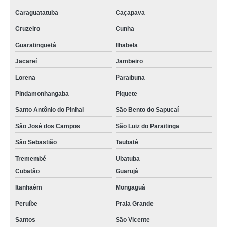
Caraguatatuba
Caçapava
Cruzeiro
Cunha
Guaratinguetá
Ilhabela
Jacareí
Jambeiro
Lorena
Paraibuna
Pindamonhangaba
Piquete
Santo Antônio do Pinhal
São Bento do Sapucaí
São José dos Campos
São Luiz do Paraitinga
São Sebastião
Taubaté
Tremembé
Ubatuba
Cubatão
Guarujá
Itanhaém
Mongaguá
Peruíbe
Praia Grande
Santos
São Vicente