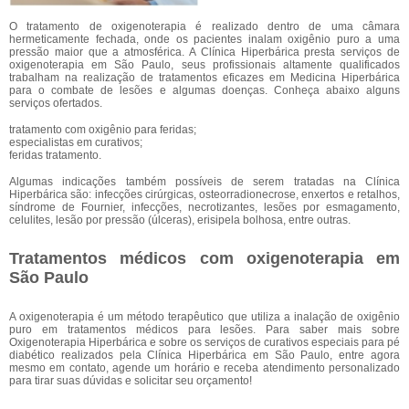
O tratamento de oxigenoterapia é realizado dentro de uma câmara
hermeticamente fechada, onde os pacientes inalam oxigênio puro a uma
pressão maior que a atmosférica. A Clínica Hiperbárica presta serviços de
oxigenoterapia em São Paulo, seus profissionais altamente qualificados
trabalham na realização de tratamentos eficazes em Medicina Hiperbárica
para o combate de lesões e algumas doenças. Conheça abaixo alguns
serviços ofertados.
tratamento com oxigênio para feridas;
especialistas em curativos;
feridas tratamento.
Algumas indicações também possíveis de serem tratadas na Clínica
Hiperbárica são: infecções cirúrgicas, osteorradionecrose, enxertos e retalhos,
síndrome de Fournier, infecções, necrotizantes, lesões por esmagamento,
celulites, lesão por pressão (úlceras), erisipela bolhosa, entre outras.
Tratamentos médicos com oxigenoterapia em
São Paulo
A oxigenoterapia é um método terapêutico que utiliza a inalação de oxigênio
puro em tratamentos médicos para lesões. Para saber mais sobre
Oxigenoterapia Hiperbárica e sobre os serviços de curativos especiais para pé
diabético realizados pela Clínica Hiperbárica em São Paulo, entre agora
mesmo em contato, agende um horário e receba atendimento personalizado
para tirar suas dúvidas e solicitar seu orçamento!