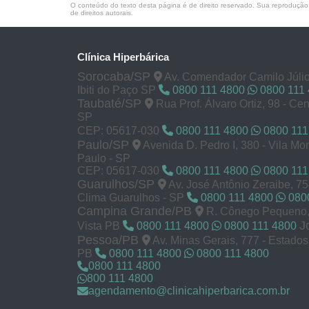
O conteúdo do texto desta página é de direito reservado. Sua reprodução, 
de direitos autorais
.
Clínica Hiperbárica
Sorocaba/SP
Av. Comendador Camilo Júlio
Ibiti do Paço SP
0800 111 4800
0800 111
Taubaté/SP
Rua Prof. Álvaro Ortiz, 98 - Cen
SP
CEP: 05617-030
0800 111 4800
0800 111
Paulo/SP
Avenida D. Pedro I, 380 - Vila M
Paulo - SP
CEP: 05617-030
0800 111 4800
0800 111
Guarulhos/SP
Av. José Antônio Zeraibe, 7
Clima Guarulhos - SP
0800 111 4800
0800
Campina Grande/PB
R. Cônego Pequeno, 
J
Vista PB
0800 111 4800
0800 111 4800
Pessoa/PB
Av. Minas Gerais, 777 - Estado
PB
0800 111 4800
0800 111 4800
0800 111 4800
800 111 4800
agendamento@clinicahiperbarica.com.br