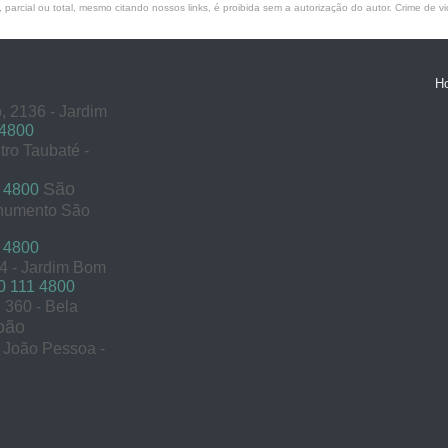
parcial ou total, mesmo citando nossos links, é proibida sem a autorização do autor. Crime de vi
H
, 2136 - Jardim
 4800
tro Taubaté -
São
 4800
onumento São
 4800
54 - Jardim Bom
 111 4800
360 - Bela
oão
s João Pessoa -