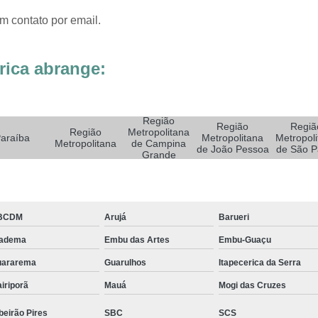
Sistemas de Oxigenoterapia
Sistemas d
m contato por email.
Sistemas de Oxigenoterapia Tratamento Pé 
Sistemas Oxigenoterapia em Campina Grande
rica abrange:
Sistemas Oxigenoterapia em São Paulo
Sistemas Oxigenoterapia em Taubaté
Si
Região
Sistemas Oxigenoterapia para Pé Diabético
Sist
Região
Regiã
Região
Metropolitana
araíba
Metropolitana
Metropoli
Metropolitana
de Campina
Feridas Tratamento
Tratamento com Oxigênio par
de João Pessoa
de São P
Grande
Tratamento de Feridas Enfermagem
Tratamento
Tratamento de Feridas Enfe
BCDM
Arujá
Barueri
Tratamento de Feridas Enf
iadema
Embu das Artes
Embu-Guaçu
Tratamento de Feridas Enfermagem em Sorocaba
uararema
Guarulhos
Itapecerica da Serra
Tratamento para Cicatrização de Feridas
iriporã
Mauá
Mogi das Cruzes
Tratamento Hiperbárico Claudicação Intermitente
beirão Pires
SBC
SCS
Tratamento Hiperbárico de úlcera Varicosa
Tr