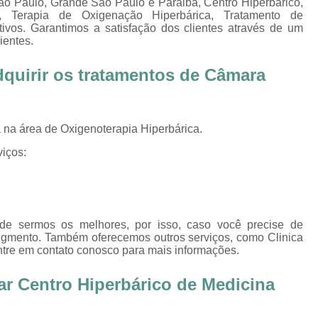
ão Paulo, Grande São Paulo e Paraiba, Centro Hiperbárico,
Oxigenoterapia Tratamento de Pé Diabét
a, Terapia de Oxigenação Hiperbárica, Tratamento de
ivos. Garantimos a satisfação dos clientes através de um
Oxigenoterapia Hiperbárica
Oxigenoter
ientes.
Oxigenoterapia Hiperbárica em João Pessoa
adquirir os tratamentos de
Câmara
Oxigenoterapia Hiperbárica em Sorocaba
Oxigenoterapia Hiperbárica Ferida
O
Oxigenoterapia Hiperbárica pa
na área de Oxigenoterapia Hiperbárica.
Oxigenoterapia Hiperbárica 
iços:
Oxigenoterapia Hiperbárica Tratamento de F
Sessão de Câmara Hiperbárica
Sessão de Hiperb
Sessão Hiperbárica
Sessão Hip
de sermos os melhores, por isso, caso você precise de
egmento. Também oferecemos outros serviços, como Clinica
Sessão Hiperbárica em João Pessoa
ntre em contato conosco para mais informações.
Sessão Hiperbárica em Sorocaba
ar Centro Hiperbárico de Medicina
Sessão Oxigenoterapia Hiperbárica
Ses