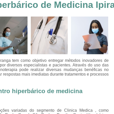
erbárico de Medicina Ipir
Clínica Hiperbárica em João Pessoa
Clínica Hiperbárica em Sorocaba
Clínica Hiperbár
Clínica Oxigenoterapia Hiperbárica
Clínica pa
Oxigenação Hiperbárica Clínica
Oxigena
Oxigenação Hiperbárica em João Pessoa
Oxigenação Hiperbárica em Sorocaba
Oxigenação Hiperbárica Terapia
Oxi
piranga tem como objetivo entregar métodos inovadores de
Oxigenação Via Hiperbárica
Tera
or diversos especialistas e pacientes. Através do uso das
noterapia pode realizar diversas mudanças benéficas no
Terapia Oxigenação Hiperbárica
Oxigenoterap
r respostas mais imediatas durante tratamentos e processos
Oxigenoterapia em João Pessoa
Oxigenoterapia 
ntro hiperbárico de medicina
Oxigenoterapia em Taubaté
Oxig
Oxigenoterapia para Tratamento de Diabéticos
Oxigenoterapia Tratamento de Diabéticos
pções variadas do segmento de Clinica Medica , como