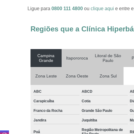
Ligue para
0800 111 4800
ou
clique aqui
e entre e
Regiões que a Clínica Hiperbá
Campina
Litoral de São
Itapororoca
P
Grande
Paulo
Zona Leste
Zona Oeste
Zona Sul
ABC
ABCD
A
Carapicuíba
Cotia
D
Franco da Rocha
Grande São Paulo
G
Jandira
Juquitiba
Ma
Região Metropolitana de
Poá
Ri
São Paulo