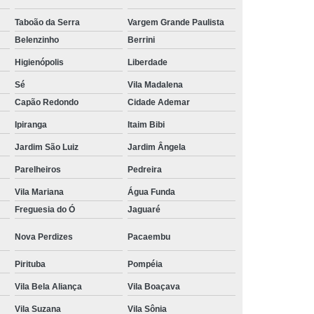
Tratamento Hiperbárico em João Pessoa
Taboão da Serra
Vargem Grande Paulista
Belenzinho
Berrini
Tratamento Hiperbárico em Sorocaba
Higienópolis
Liberdade
tamento Hiperbárico Necrose na Pele
Sé
Vila Madalena
rização de Ferida Operatória
Capão Redondo
Cidade Ademar
Hiperbárica Tratamento de Feridas
Ipiranga
Itaim Bibi
atamento em Câmara Hiperbárica
Jardim São Luiz
Jardim Ângela
ica
Tratamento Hiperbárica
Parelheiros
Pedreira
Tratamento Hiperbárica em João Pessoa
Vila Mariana
Água Funda
Freguesia do Ó
Jaguaré
Tratamento Hiperbárica em Sorocaba
ratamento Oxigenação Hiperbárica
Nova Perdizes
Pacaembu
e Feridas Oxigenoterapia Hiperbárica
Pirituba
Pompéia
 de Oxigenoterapia em Campina Grande
Vila Bela Aliança
Vila Boaçava
Tratamento de Oxigenoterapia em São Paulo
Vila Suzana
Vila Sônia