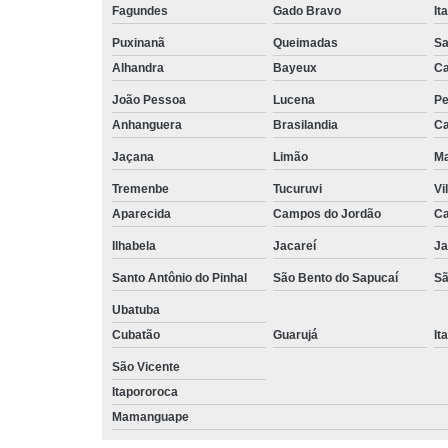
Fagundes
Gado Bravo
It
Puxinanã
Queimadas
Sa
Alhandra
Bayeux
Ca
João Pessoa
Lucena
Pe
Anhanguera
Brasilandia
Ca
Jaçana
Limão
Ma
Tremenbe
Tucuruvi
Vi
Aparecida
Campos do Jordão
Ca
Ilhabela
Jacareí
Ja
Santo Antônio do Pinhal
São Bento do Sapucaí
Sã
Ubatuba
Cubatão
Guarujá
It
São Vicente
Itapororoca
Mamanguape