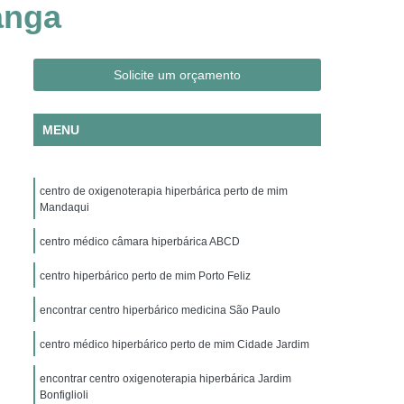
anga
Clínica Hiperbárica em São Paulo
ica em Taubaté
Clínica Hiperbárica Hospitalar
ra Hiperbárica
Oxigenação Hiperbárica
Solicite um orçamento
ção Hiperbárica em Campina Grande
MENU
Oxigenação Hiperbárica em São Paulo
Oxigenação Hiperbárica em Taubaté
centro de oxigenoterapia hiperbárica perto de mim
genação Hiperbárica Tratamento
Mandaqui
pia de Oxigenação Hiperbárica
centro médico câmara hiperbárica ABCD
ia
Oxigenoterapia em Campina Grande
centro hiperbárico perto de mim Porto Feliz
em São Paulo
Oxigenoterapia em Sorocaba
encontrar centro hiperbárico medicina São Paulo
enoterapia para Cicatrização
centro médico hiperbárico perto de mim Cidade Jardim
Oxigenoterapia para Tratamento de Feridas
Oxigenoterapia Tratamento de Feridas
encontrar centro oxigenoterapia hiperbárica Jardim
Bonfiglioli