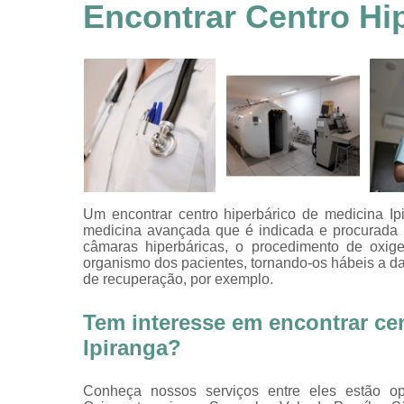
feridas
Encontrar Centro Hip
Tratamentos
hiperbáricos
Tratamentos por
hiperbárica
Tratamentos por
oxigenoterapia
Um encontrar centro hiperbárico de medicina I
medicina avançada que é indicada e procurada p
câmaras hiperbáricas, o procedimento de oxige
organismo dos pacientes, tornando-os hábeis a da
de recuperação, por exemplo.
Tem interesse em encontrar ce
Ipiranga?
Conheça nossos serviços entre eles estão o