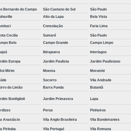
Tratamento Hiperbárico em Campina Grande
o Bernardo do Campo
São Caetano do Sul
São Paulo
phaville
Alto da Lapa
Bela Vista
Tratamento Hiperbárico em São Paulo
ambuci
Consolação
Faria Lima
Tratamento Hiperbárico em Taubaté
Tra
nta Cecilia
Sumaré
São Paulo
Tratamento Hiperbárico para Cicat
mpo Belo
Campo Grande
Campo Limpo
Tratamento Hiperbárico para Lesão Vascular
ajaú
Ibirapuera
Interlagos
Tratamento Câmara Hiperbárica
Tr
rdim Europa
Jardim Paulista
Jardim Paulistano
Tratamento Feridas Câmara Hiperbár
oi Mirim
Moema
Morumbi
Tratamento Hiperbárica em Campina Grande
aúde
Socorro
Vila Andrade
irro do Limão
Barra Funda
Butantã
Tratamento Hiperbárica em São Paulo
Tratamento Hiperbárica em Taubaté
T
rdim Bonfiglioli
Jardim Primavera
Lapa
Tratamento por Hiperbárica
Tratamento d
rdizes
Perus
Pinheiros
Tratamento de Oxigenoterapia
Tratamento
la Anastácio
Vila Anglo Brasileira
Vila Bandeirantes
Tratamento de Oxigenoterapia em João Pessoa
la Pirituba
Vila Portugal
Vila Romana