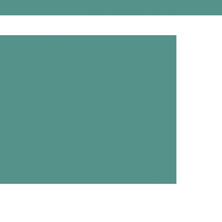
0800 111 4800
800 111 4800
ica
Câmara Hiperbárica em Campina Grande
Câmara Hiperbárica em São Paulo
Câmara Hiperbárica em Taubaté
a Hiperbárica para Cicatrização
xigênio Hiperbárica
Centro de Hiperbárica
noterapia Hiperbárica
Centro Hiperbárica
na
Centro Hiperbárico em Campina Grande
Centro Hiperbárico em São Paulo
ico em Taubaté
Centro Medicina Hiperbárica
árica
Clínica de Oxigenoterapia Hiperbárica
erbárica em Campina Grande