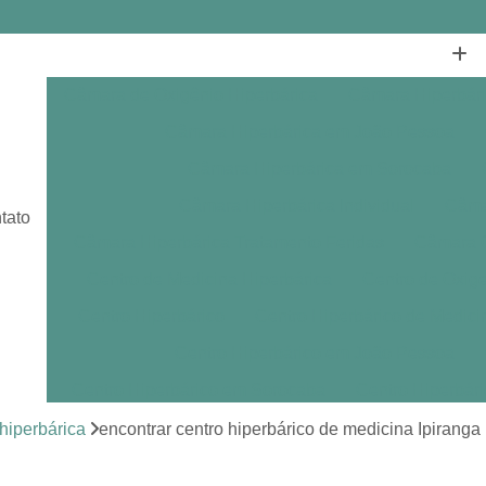
Câmara de Oxigênio Hiperbárica
Câmara Hiperbár
Câmara Hiperbárica em João Pessoa
Câmara Hiperbárica em Sorocaba
Câmara Hiperbárica Individual
Câmar
tato
Câmara Hiperbárica Tratamento Feridas
Câmara O
Centro de Medicina Hiperbárica
Centro de Oxige
Centro Hiperbárico
Centro Hiperbárico de Medici
Centro Hiperbárico em João Pessoa
Centro Hiperbárico em Sorocaba
Centro Hiperbár
Clínica de Hiperbárica
Clínica de Medicina Hiperb
 hiperbárica
encontrar centro hiperbárico de medicina Ipiranga
Clínica Hiperbárica
Clínica Hip