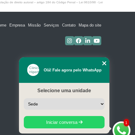
olação de direito autoral – artigo 184 do Código Penal –
Lei 9610/98 - Lei
ome
Empresa
Missão
Serviços
Contato
Mapa do site
Olá! Fale agora pelo WhatsApp
Selecione uma unidade
Iniciar conversa
1