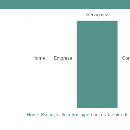
Serviços
Câmaras
hiperbáricas
Centros
hiperbáricos
Oxigenações
Home
Empresa
Con
hiperbáricas
Oxigenoterapias
Oxigenoterapias
hiperbáricas
Sessões de
hiperbárica
Sistema de
Home
Serviços
centros hiperbáricos
centro de
oxigenoterapia
Tratamentos de