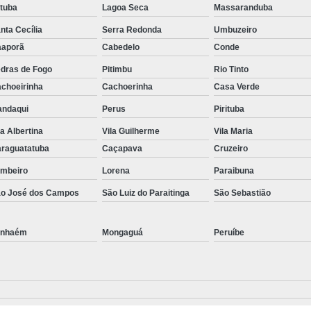
atuba
Lagoa Seca
Massaranduba
nta Cecília
Serra Redonda
Umbuzeiro
aporã
Cabedelo
Conde
dras de Fogo
Pitimbu
Rio Tinto
choeirinha
Cachoerinha
Casa Verde
ndaqui
Perus
Pirituba
la Albertina
Vila Guilherme
Vila Maria
raguatatuba
Caçapava
Cruzeiro
mbeiro
Lorena
Paraibuna
o José dos Campos
São Luiz do Paraitinga
São Sebastião
anhaém
Mongaguá
Peruíbe