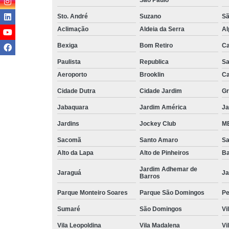
Sto. André
Suzano
Sã
Aclimação
Aldeia da Serra
Al
Bexiga
Bom Retiro
C
Paulista
Republica
Sa
Aeroporto
Brooklin
Ca
Cidade Dutra
Cidade Jardim
Gr
Jabaquara
Jardim América
Ja
Jardins
Jockey Club
MB
Sacomã
Santo Amaro
S
Alto da Lapa
Alto de Pinheiros
Ba
Jardim Adhemar de
Jaraguá
Ja
Barros
Parque Monteiro Soares
Parque São Domingos
Pe
Sumaré
São Domingos
Vi
Vila Leopoldina
Vila Madalena
Vi