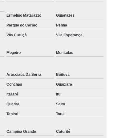
Tratamento de Oxigenoterapia em Taubaté
Ermelino Matarazzo
Guianazes
Tratamento Oxigenoterapia Hiperbárica
Parque do Carmo
Penha
igenoterapia
Tratamento Via Oxigenoterapia
Vila Curuçá
Vila Esperança
Mogeiro
Montadas
Araçoiaba Da Serra
Boituva
Conchas
Guapiara
Itararé
Itu
Quadra
Salto
Tapiraí
Tatuí
Campina Grande
Caturité