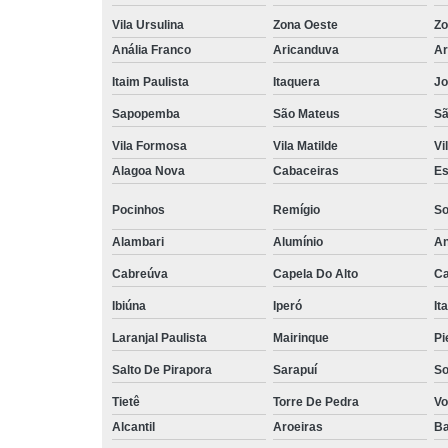
Vila Ursulina
Zona Oeste
Zo
Anália Franco
Aricanduva
Ar
Itaim Paulista
Itaquera
Jo
Sapopemba
São Mateus
Sã
Vila Formosa
Vila Matilde
Vi
Alagoa Nova
Cabaceiras
Es
Pocinhos
Remígio
So
Alambari
Alumínio
An
Cabreúva
Capela Do Alto
Ca
Ibiúna
Iperó
It
Laranjal Paulista
Mairinque
Pi
Salto De Pirapora
Sarapuí
So
Tietê
Torre De Pedra
Vo
Alcantil
Aroeiras
Ba