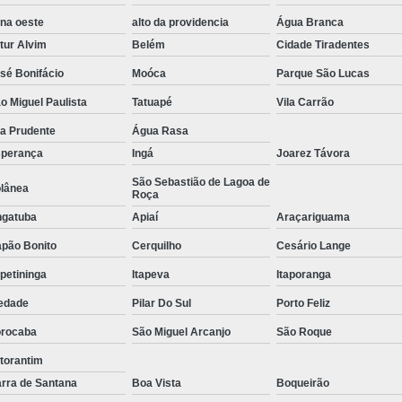
Tratamento de Oxigenoterapia em Sorocaba
na oeste
alto da providencia
Água Branca
tur Alvim
Belém
Cidade Tiradentes
Tratamento de Oxigenoterapia Hiperbárica
sé Bonifácio
Moóca
Parque São Lucas
Tratamento para Oxigenoterapia
Tratamento por Ox
o Miguel Paulista
Tatuapé
Vila Carrão
la Prudente
Água Rasa
perança
Ingá
Joarez Távora
São Sebastião de Lagoa de
lânea
Roça
gatuba
Apiaí
Araçariguama
pão Bonito
Cerquilho
Cesário Lange
apetininga
Itapeva
Itaporanga
edade
Pilar Do Sul
Porto Feliz
rocaba
São Miguel Arcanjo
São Roque
torantim
rra de Santana
Boa Vista
Boqueirão