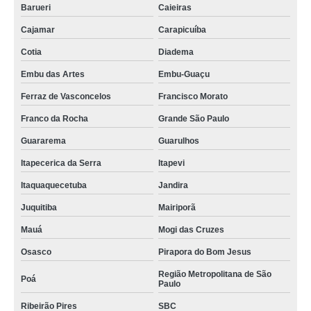
Barueri
Caieiras
Cajamar
Carapicuíba
Cotia
Diadema
Embu das Artes
Embu-Guaçu
Ferraz de Vasconcelos
Francisco Morato
Franco da Rocha
Grande São Paulo
Guararema
Guarulhos
Itapecerica da Serra
Itapevi
Itaquaquecetuba
Jandira
Juquitiba
Mairiporã
Mauá
Mogi das Cruzes
Osasco
Pirapora do Bom Jesus
Região Metropolitana de São
Poá
Paulo
Ribeirão Pires
SBC