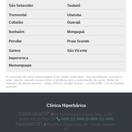
São Sebastião
Taubaté
Tremembé
Ubatuba
Cubatão
Guarujá
Itanhaém
Mongaguá
Peruíbe
Praia Grande
Santos
São Vicente
Itapororoca
Mamanguape
O conteúdo do texto desta página é de direito reservado. Sua reprodução, parcial ou
total, mesmo citando nossos links, é proibida sem a autorização do autor. Crime de
violação de direito autoral – artigo 184 do Código Penal –
Lei 9610/98 - Lei de direitos
autorais
.
Clínica Hiperbárica
Sorocaba/SP
Av. Comendador Camilo Júlio, 2136 -
Jardim Ibiti do Paço SP
0800 111 4800
0800 111 4800
Taubaté/SP
Rua Prof. Álvaro Ortiz, 98 - Centro Taubaté -
SP