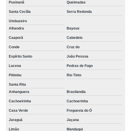
Puxinanã
Queimadas
Santa Cecília
Serra Redonda
Umbuzeiro
Alhandra
Bayeux
Caaporã
Cabedelo
Conde
Cruz do
Espírito Santo
João Pessoa
Lucena
Pedras de Fogo
Pitimbu
Rio Tinto
Santa Rita
Anhanguera
Brasilandia
Cachoeirinha
Cachoerinha
Casa Verde
Freguesia do Ó
Jaraguá
Jaçana
Limão
Mandaqui