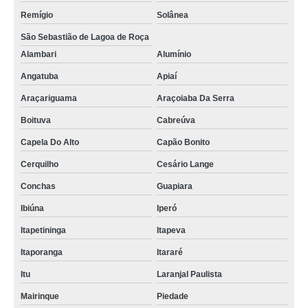
Remígio
Solânea
São Sebastião de Lagoa de Roça
Alambari
Alumínio
Angatuba
Apiaí
Araçariguama
Araçoiaba Da Serra
Boituva
Cabreúva
Capela Do Alto
Capão Bonito
Cerquilho
Cesário Lange
Conchas
Guapiara
Ibiúna
Iperó
Itapetininga
Itapeva
Itaporanga
Itararé
Itu
Laranjal Paulista
Mairinque
Piedade