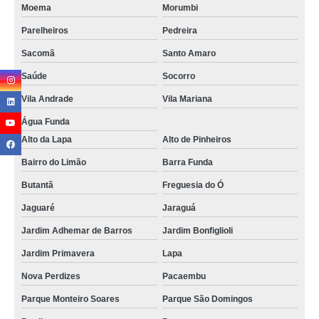
Moema
Morumbi
Parelheiros
Pedreira
Sacomã
Santo Amaro
Saúde
Socorro
Vila Andrade
Vila Mariana
Água Funda
Alto da Lapa
Alto de Pinheiros
Bairro do Limão
Barra Funda
Butantã
Freguesia do Ó
Jaguaré
Jaraguá
Jardim Adhemar de Barros
Jardim Bonfiglioli
Jardim Primavera
Lapa
Nova Perdizes
Pacaembu
Parque Monteiro Soares
Parque São Domingos