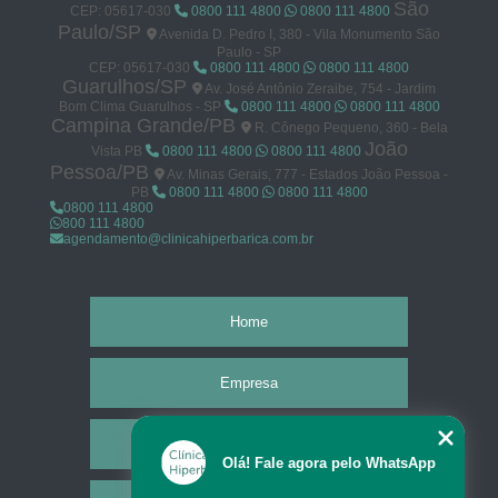
São
CEP: 05617-030
0800 111 4800
0800 111 4800
Paulo/SP
Avenida D. Pedro I, 380 - Vila Monumento São
Paulo - SP
CEP: 05617-030
0800 111 4800
0800 111 4800
Guarulhos/SP
Av. José Antônio Zeraibe, 754 - Jardim
Bom Clima Guarulhos - SP
0800 111 4800
0800 111 4800
Campina Grande/PB
R. Cônego Pequeno, 360 - Bela
João
Vista PB
0800 111 4800
0800 111 4800
Pessoa/PB
Av. Minas Gerais, 777 - Estados João Pessoa -
PB
0800 111 4800
0800 111 4800
0800 111 4800
800 111 4800
agendamento@clinicahiperbarica.com.br
Home
Empresa
Missão
Olá! Fale agora pelo WhatsApp