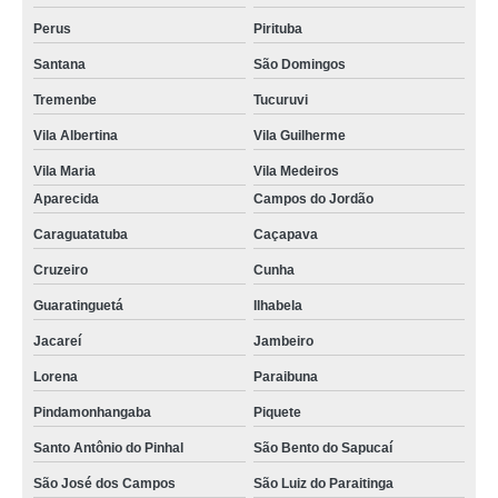
Perus
Pirituba
Santana
São Domingos
Tremenbe
Tucuruvi
Vila Albertina
Vila Guilherme
Vila Maria
Vila Medeiros
Aparecida
Campos do Jordão
Caraguatatuba
Caçapava
Cruzeiro
Cunha
Guaratinguetá
Ilhabela
Jacareí
Jambeiro
Lorena
Paraibuna
Pindamonhangaba
Piquete
Santo Antônio do Pinhal
São Bento do Sapucaí
São José dos Campos
São Luiz do Paraitinga