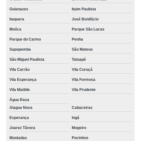
Guianazes
Itaim Paulista
Itaquera
José Bonifácio
Moóca
Parque São Lucas
Parque do Carmo
Penha
Sapopemba
São Mateus
São Miguel Paulista
Tatuapé
Vila Carrão
Vila Curuçá
Vila Esperança
Vila Formosa
Vila Matilde
Vila Prudente
Água Rasa
Alagoa Nova
Cabaceiras
Esperança
Ingá
Joarez Távora
Mogeiro
Montadas
Pocinhos