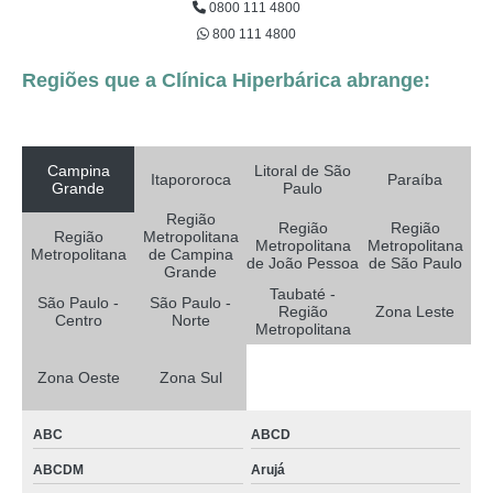
0800 111 4800
800 111 4800
Regiões que a Clínica Hiperbárica abrange:
Campina
Litoral de São
Itapororoca
Paraíba
Grande
Paulo
Região
Região
Região
Região
Metropolitana
Metropolitana
Metropolitana
Metropolitana
de Campina
de João Pessoa
de São Paulo
Grande
Taubaté -
São Paulo -
São Paulo -
Região
Zona Leste
Centro
Norte
Metropolitana
Zona Oeste
Zona Sul
ABC
ABCD
ABCDM
Arujá