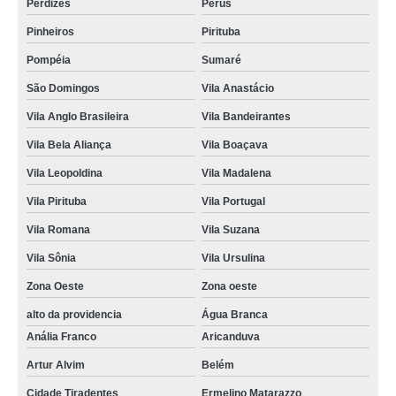
Perdizes
Perus
Pinheiros
Pirituba
Pompéia
Sumaré
São Domingos
Vila Anastácio
Vila Anglo Brasileira
Vila Bandeirantes
Vila Bela Aliança
Vila Boaçava
Vila Leopoldina
Vila Madalena
Vila Pirituba
Vila Portugal
Vila Romana
Vila Suzana
Vila Sônia
Vila Ursulina
Zona Oeste
Zona oeste
alto da providencia
Água Branca
Anália Franco
Aricanduva
Artur Alvim
Belém
Cidade Tiradentes
Ermelino Matarazzo