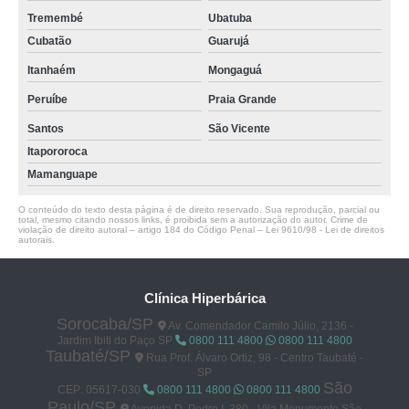
Tremembé
Ubatuba
Cubatão
Guarujá
Itanhaém
Mongaguá
Peruíbe
Praia Grande
Santos
São Vicente
Itapororoca
Mamanguape
O conteúdo do texto desta página é de direito reservado. Sua reprodução, parcial ou
total, mesmo citando nossos links, é proibida sem a autorização do autor. Crime de
violação de direito autoral – artigo 184 do Código Penal –
Lei 9610/98 - Lei de direitos
autorais
.
Clínica Hiperbárica
Sorocaba/SP
Av. Comendador Camilo Júlio, 2136 -
Jardim Ibiti do Paço SP
0800 111 4800
0800 111 4800
Taubaté/SP
Rua Prof. Álvaro Ortiz, 98 - Centro Taubaté -
SP
São
CEP: 05617-030
0800 111 4800
0800 111 4800
Paulo/SP