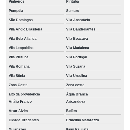
Pinheiros
Pirituba
Pompéia
Sumaré
São Domingos
Vila Anastácio
Vila Anglo Brasileira
Vila Bandeirantes
Vila Bela Aliança
Vila Boaçava
Vila Leopoldina
Vila Madalena
Vila Pirituba
Vila Portugal
Vila Romana
Vila Suzana
Vila Sônia
Vila Ursulina
Zona Oeste
Zona oeste
alto da providencia
Água Branca
Anália Franco
Aricanduva
Artur Alvim
Belém
Cidade Tiradentes
Ermelino Matarazzo
Guianazes
Itaim Paulista