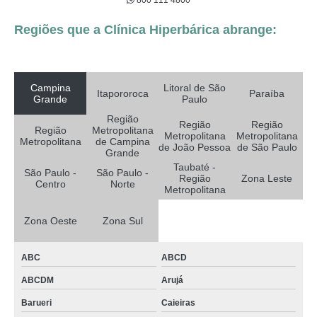
800 111 4800
Regiões que a Clínica Hiperbárica abrange:
Campina
Litoral de São
Itapororoca
Paraíba
Grande
Paulo
Região
Região
Região
Região
Metropolitana
Metropolitana
Metropolitana
Metropolitana
de Campina
de João Pessoa
de São Paulo
Grande
Taubaté -
São Paulo -
São Paulo -
Região
Zona Leste
Centro
Norte
Metropolitana
Zona Oeste
Zona Sul
ABC
ABCD
ABCDM
Arujá
Barueri
Caieiras