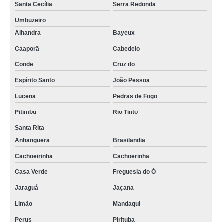
Santa Cecília
Serra Redonda
Umbuzeiro
Alhandra
Bayeux
Caaporã
Cabedelo
Conde
Cruz do
Espírito Santo
João Pessoa
Lucena
Pedras de Fogo
Pitimbu
Rio Tinto
Santa Rita
Anhanguera
Brasilandia
Cachoeirinha
Cachoerinha
Casa Verde
Freguesia do Ó
Jaraguá
Jaçana
Limão
Mandaqui
Perus
Pirituba