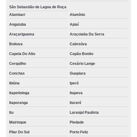
São Sebastião de Lagoa de Roça
Alambari
Alumínio
Angatuba
Apiaí
Araçariguama
Araçoiaba Da Serra
Boituva
Cabreúva
Capela Do Alto
Capão Bonito
Cerquilho
Cesário Lange
Conchas
Guapiara
Ibiúna
Iperó
Itapetininga
Itapeva
Itaporanga
Itararé
Itu
Laranjal Paulista
Mairinque
Piedade
Pilar Do Sul
Porto Feliz