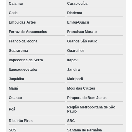
Cajamar
Carapicuíba
Cotia
Diadema
Embu das Artes
Embu-Guaçu
Ferraz de Vasconcelos
Francisco Morato
Franco da Rocha
Grande São Paulo
Guararema
Guarulhos
Itapecerica da Serra
Itapevi
Itaquaquecetuba
Jandira
Juquitiba
Mairiporã
Mauá
Mogi das Cruzes
Osasco
Pirapora do Bom Jesus
Região Metropolitana de São
Poá
Paulo
Ribeirão Pires
SBC
SCS
Santana de Parnaíba