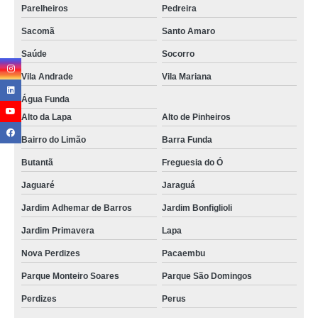
Parelheiros
Pedreira
Sacomã
Santo Amaro
Saúde
Socorro
Vila Andrade
Vila Mariana
Água Funda
Alto da Lapa
Alto de Pinheiros
Bairro do Limão
Barra Funda
Butantã
Freguesia do Ó
Jaguaré
Jaraguá
Jardim Adhemar de Barros
Jardim Bonfiglioli
Jardim Primavera
Lapa
Nova Perdizes
Pacaembu
Parque Monteiro Soares
Parque São Domingos
Perdizes
Perus