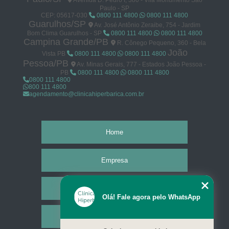
Avenida D. Pedro I, 380 - Vila Monumento São
Paulo - SP
CEP: 05617-030
0800 111 4800
0800 111 4800
Guarulhos/SP
Av. José Antônio Zeraibe, 754 - Jardim
Bom Clima Guarulhos - SP
0800 111 4800
0800 111 4800
Campina Grande/PB
R. Cônego Pequeno, 360 - Bela
João
Vista PB
0800 111 4800
0800 111 4800
Pessoa/PB
Av. Minas Gerais, 777 - Estados João Pessoa -
PB
0800 111 4800
0800 111 4800
0800 111 4800
800 111 4800
agendamento@clinicahiperbarica.com.br
Home
Empresa
Missão
Olá! Fale agora pelo WhatsApp
Serviços