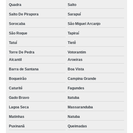
Quadra
Salto
Salto De Pirapora
Sarapuí
Sorocaba
São Miguel Arcanjo
São Roque
Tapiraí
Tatuí
Tietê
Torre De Pedra
Votorantim
Alcantil
Aroeiras
Barra de Santana
Boa Vista
Boqueirão
Campina Grande
Caturité
Fagundes
Gado Bravo
Itatuba
Lagoa Seca
Massaranduba
Matinhas
Natuba
Puxinanã
Queimadas