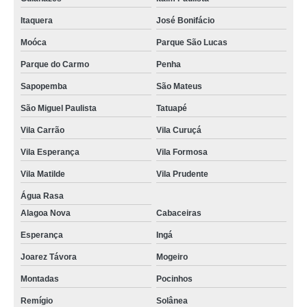
Itaquera
José Bonifácio
Moóca
Parque São Lucas
Parque do Carmo
Penha
Sapopemba
São Mateus
São Miguel Paulista
Tatuapé
Vila Carrão
Vila Curuçá
Vila Esperança
Vila Formosa
Vila Matilde
Vila Prudente
Água Rasa
Alagoa Nova
Cabaceiras
Esperança
Ingá
Joarez Távora
Mogeiro
Montadas
Pocinhos
Remígio
Solânea