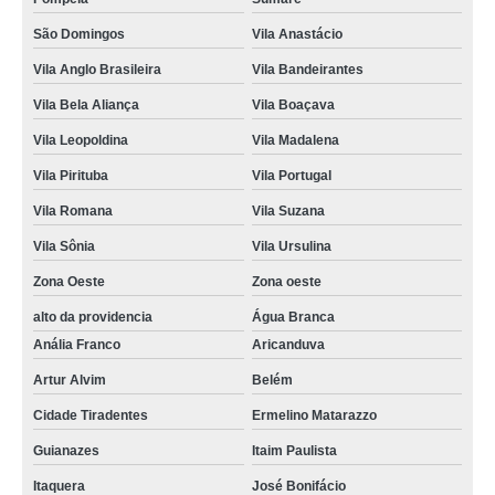
São Domingos
Vila Anastácio
Vila Anglo Brasileira
Vila Bandeirantes
Vila Bela Aliança
Vila Boaçava
Vila Leopoldina
Vila Madalena
Vila Pirituba
Vila Portugal
Vila Romana
Vila Suzana
Vila Sônia
Vila Ursulina
Zona Oeste
Zona oeste
alto da providencia
Água Branca
Anália Franco
Aricanduva
Artur Alvim
Belém
Cidade Tiradentes
Ermelino Matarazzo
Guianazes
Itaim Paulista
Itaquera
José Bonifácio