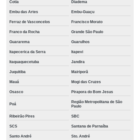
Cotia
Diadema
Embu das Artes
Embu-Guaçu
Ferraz de Vasconcelos
Francisco Morato
Franco da Rocha
Grande São Paulo
Guararema
Guarulhos
Itapecerica da Serra
Itapevi
Itaquaquecetuba
Jandira
Juquitiba
Mairiporã
Mauá
Mogi das Cruzes
Osasco
Pirapora do Bom Jesus
Região Metropolitana de São
Poá
Paulo
Ribeirão Pires
SBC
SCS
Santana de Parnaíba
Santo André
Sto. André