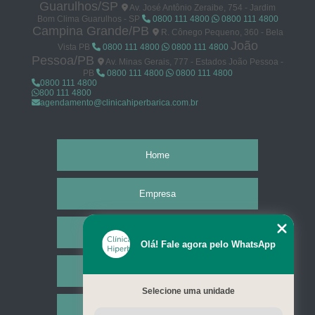
Guarulhos/SP
Av. José Antônio Zeraibe, 754 - Jardim
Bom Clima Guarulhos - SP
0800 111 4800
0800 111 4800
Campina Grande/PB
R. Cônego Pequeno, 360 - Bela
João
Vista PB
0800 111 4800
0800 111 4800
Pessoa/PB
Av. Minas Gerais, 777 - Estados João Pessoa -
PB
0800 111 4800
0800 111 4800
0800 111 4800
800 111 4800
agendamento@clinicahiperbarica.com.br
Home
Empresa
Missão
Olá! Fale agora pelo WhatsApp
Serviços
Selecione uma unidade
Contato