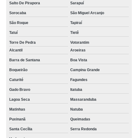
Salto De Pirapora
Sarapuí
Sorocaba
São Miguel Arcanjo
São Roque
Tapiraí
Tatuí
Tietê
Torre De Pedra
Votorantim
Alcantil
Aroeiras
Barra de Santana
Boa Vista
Boqueirão
Campina Grande
Caturité
Fagundes
Gado Bravo
Itatuba
Lagoa Seca
Massaranduba
Matinhas
Natuba
Puxinanã
Queimadas
Santa Cecília
Serra Redonda