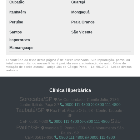
Cubatão
Guarujá
Itanhaém
Mongaguá
Peruíbe
Praia Grande
Santos
São Vicente
Itapororoca
Mamanguape
O conteúdo do texto desta página é de direito reservado. Sua reprodução, parcial ou
total, mesmo citando nossos links, é proibida sem a autorização do autor. Crime de
violação de direito autoral – artigo 184 do Código Penal –
Lei 9610/98 - Lei de direitos
autorais
.
Clínica Hiperbárica
Sorocaba/SP
Av. Comendador Camilo Júlio, 2136 -
Jardim Ibiti do Paço SP
0800 111 4800
0800 111 4800
Taubaté/SP
Rua Prof. Álvaro Ortiz, 98 - Centro Taubaté -
SP
São
CEP: 05617-030
0800 111 4800
0800 111 4800
Paulo/SP
Avenida D. Pedro I, 380 - Vila Monumento São
Paulo - SP
CEP: 05617-030
0800 111 4800
0800 111 4800