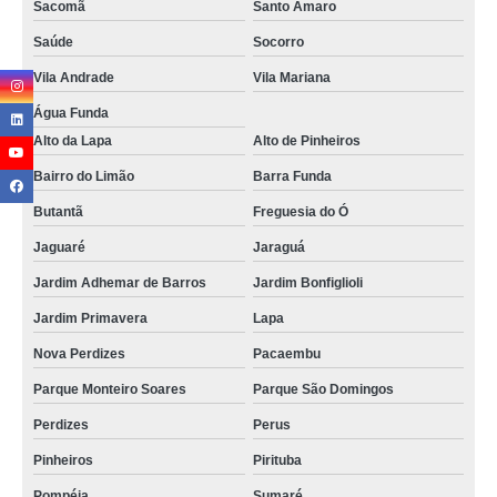
Sacomã
Santo Amaro
Saúde
Socorro
Vila Andrade
Vila Mariana
Água Funda
Alto da Lapa
Alto de Pinheiros
Bairro do Limão
Barra Funda
Butantã
Freguesia do Ó
Jaguaré
Jaraguá
Jardim Adhemar de Barros
Jardim Bonfiglioli
Jardim Primavera
Lapa
Nova Perdizes
Pacaembu
Parque Monteiro Soares
Parque São Domingos
Perdizes
Perus
Pinheiros
Pirituba
Pompéia
Sumaré