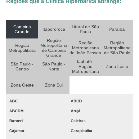
Regiões que a Clínica Hiperbárica abrange:
Campina
Litoral de São
Itapororoca
Paraíba
Grande
Paulo
Região
Região
Região
Região
Metropolitana
Metropolitana
Metropolitana
Metropolitana
de Campina
de João Pessoa
de São Paulo
Grande
Taubaté -
São Paulo -
São Paulo -
Região
Zona Leste
Centro
Norte
Metropolitana
Zona Oeste
Zona Sul
ABC
ABCD
ABCDM
Arujá
Barueri
Caieiras
Cajamar
Carapicuíba