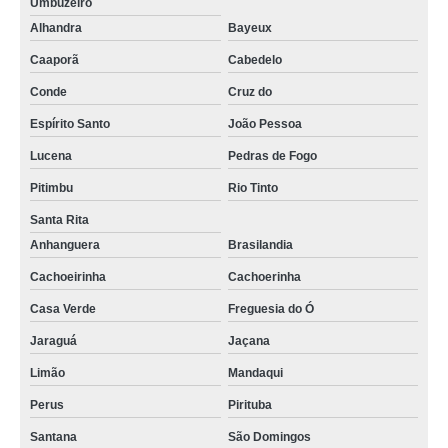
Umbuzeiro
Alhandra
Bayeux
Caaporã
Cabedelo
Conde
Cruz do
Espírito Santo
João Pessoa
Lucena
Pedras de Fogo
Pitimbu
Rio Tinto
Santa Rita
Anhanguera
Brasilandia
Cachoeirinha
Cachoerinha
Casa Verde
Freguesia do Ó
Jaraguá
Jaçana
Limão
Mandaqui
Perus
Pirituba
Santana
São Domingos