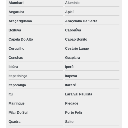
Alambari
Alumínio
Angatuba
Apiaí
Araçariguama
Araçoiaba Da Serra
Boituva
Cabreúva
Capela Do Alto
Capão Bonito
Cerquilho
Cesário Lange
Conchas
Guapiara
Ibiúna
Iperó
Itapetininga
Itapeva
Itaporanga
Itararé
Itu
Laranjal Paulista
Mairinque
Piedade
Pilar Do Sul
Porto Feliz
Quadra
Salto