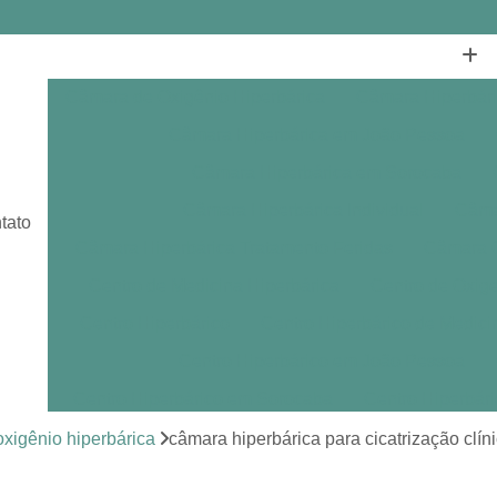
Câmara de Oxigênio Hiperbárica
Câmara Hiperbár
Câmara Hiperbárica em João Pessoa
Câmara Hiperbárica em Sorocaba
Câmara Hiperbárica Individual
Câmar
tato
Câmara Hiperbárica Tratamento Feridas
Câmara O
Centro de Medicina Hiperbárica
Centro de Oxige
Centro Hiperbárico
Centro Hiperbárico de Medici
Centro Hiperbárico em João Pessoa
Centro Hiperbárico em Sorocaba
Centro Hiperbár
Clínica de Hiperbárica
Clínica de Medicina Hiperb
xigênio hiperbárica
câmara hiperbárica para cicatrização clí
Clínica Hiperbárica
Clínica Hip