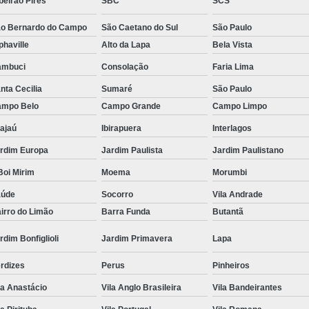
beirão Pires
SBC
SCS
Tratamento Hiperbárico em Campina Grande
o Bernardo do Campo
São Caetano do Sul
São Paulo
Tratamento Hiperbárico em São Paulo
phaville
Alto da Lapa
Bela Vista
Tratamento Hiperbárico em Taubaté
Tra
ambuci
Consolação
Faria Lima
nta Cecilia
Sumaré
São Paulo
Tratamento Hiperbárico para Cicat
mpo Belo
Campo Grande
Campo Limpo
Tratamento Hiperbárico para Lesão Vascular
ajaú
Ibirapuera
Interlagos
Tratamento Câmara Hiperbárica
Tr
rdim Europa
Jardim Paulista
Jardim Paulistano
Tratamento Feridas Câmara Hiperbár
oi Mirim
Moema
Morumbi
Tratamento Hiperbárica em Campina Grande
aúde
Socorro
Vila Andrade
Tratamento Hiperbárica em São Paulo
irro do Limão
Barra Funda
Butantã
Tratamento Hiperbárica em Taubaté
T
rdim Bonfiglioli
Jardim Primavera
Lapa
Tratamento por Hiperbárica
Tratamento d
rdizes
Perus
Pinheiros
Tratamento de Oxigenoterapia
Tratamento
la Anastácio
Vila Anglo Brasileira
Vila Bandeirantes
Tratamento de Oxigenoterapia em João Pessoa