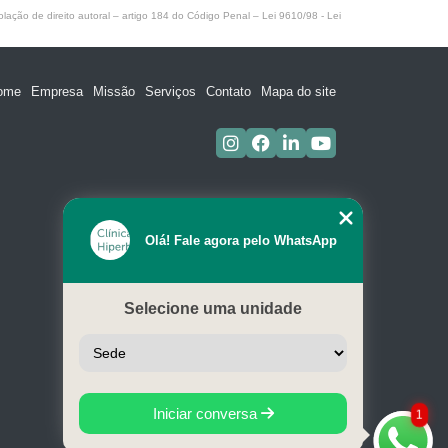
olação de direito autoral – artigo 184 do Código Penal –
Lei 9610/98 - Lei
ome
Empresa
Missão
Serviços
Contato
Mapa do site
Olá! Fale agora pelo WhatsApp
Selecione uma unidade
Iniciar conversa
1