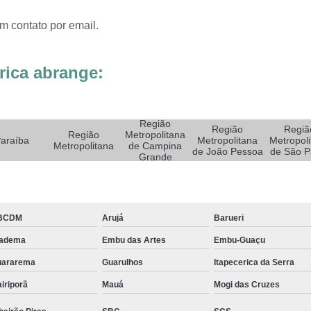
Sistemas de Oxigenoterapia
Sistemas d
Sistemas de Oxigenoterapia Tratamento Pé 
m contato por email.
Sistemas Oxigenoterapia em Campina Grande
rica abrange:
Sistemas Oxigenoterapia em São Paulo
Sistemas Oxigenoterapia em Taubaté
Si
Sistemas Oxigenoterapia para Pé Diabético
Sist
Região
Região
Regiã
Região
Metropolitana
araíba
Metropolitana
Metropoli
Feridas Tratamento
Tratamento com Oxigênio par
Metropolitana
de Campina
de João Pessoa
de São P
Grande
Tratamento de Feridas Enfermagem
Tratamento
Tratamento de Feridas Enfe
Tratamento de Feridas Enf
BCDM
Arujá
Barueri
Tratamento de Feridas Enfermagem em Sorocaba
iadema
Embu das Artes
Embu-Guaçu
Tratamento para Cicatrização de Feridas
uararema
Guarulhos
Itapecerica da Serra
Tratamento Hiperbárico Claudicação Intermitente
iriporã
Mauá
Mogi das Cruzes
Tratamento Hiperbárico de úlcera Varicosa
Tr