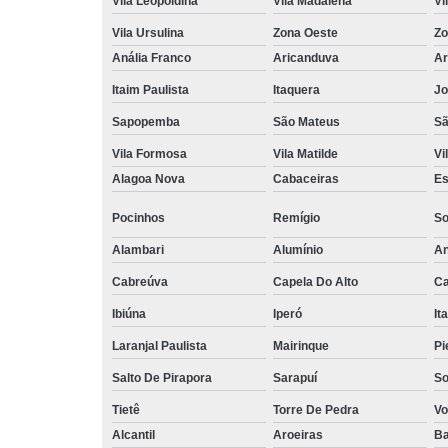
Vila Leopoldina
Vila Madalena
Vi
Vila Ursulina
Zona Oeste
Zo
Anália Franco
Aricanduva
Ar
Itaim Paulista
Itaquera
Jo
Sapopemba
São Mateus
Sã
Vila Formosa
Vila Matilde
Vi
Alagoa Nova
Cabaceiras
Es
Pocinhos
Remígio
So
Alambari
Alumínio
An
Cabreúva
Capela Do Alto
Ca
Ibiúna
Iperó
It
Laranjal Paulista
Mairinque
Pi
Salto De Pirapora
Sarapuí
So
Tietê
Torre De Pedra
Vo
Alcantil
Aroeiras
Ba