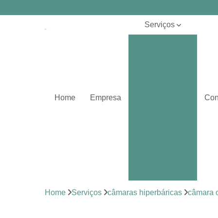
Serviços
Câmaras
hiperbáricas
Centros
hiperbáricos
Oxigenações
Home
Empresa
Con
hiperbáricas
Oxigenoterapias
Oxigenoterapias
hiperbáricas
Sessões de
hiperbárica
Sistema de
Home
Serviços
câmaras hiperbáricas
câmara o
oxigenoterapia
Tratamentos de