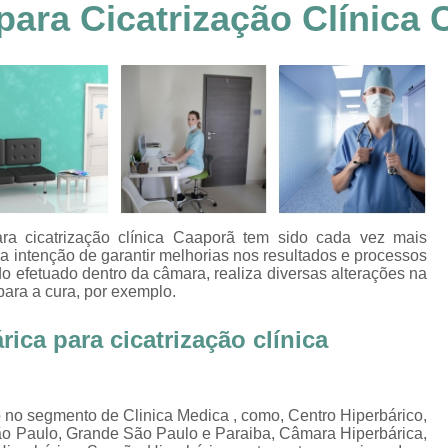
para Cicatrização Clínica
Clínica Hiperbárica em João Pessoa
Clínica Hiperbárica em Sorocaba
Clínica Hiperbár
Clínica Oxigenoterapia Hiperbárica
Clínica pa
Oxigenação Hiperbárica Clínica
Oxigena
Oxigenação Hiperbárica em João Pessoa
Oxigenação Hiperbárica em Sorocaba
Oxigenação Hiperbárica Terapia
Oxi
ra cicatrização clínica Caaporã tem sido cada vez mais
Oxigenação Via Hiperbárica
Tera
a intenção de garantir melhorias nos resultados e processos
o efetuado dentro da câmara, realiza diversas alterações na
Terapia Oxigenação Hiperbárica
Oxigenoterap
para a cura, por exemplo.
Oxigenoterapia em João Pessoa
Oxigenoterapia 
ica para cicatrização clínica
Oxigenoterapia em Taubaté
Oxig
Oxigenoterapia para Tratamento de Diabéticos
o no segmento de Clinica Medica , como, Centro Hiperbárico,
Oxigenoterapia Tratamento de Diabéticos
ão Paulo, Grande São Paulo e Paraiba, Câmara Hiperbárica,