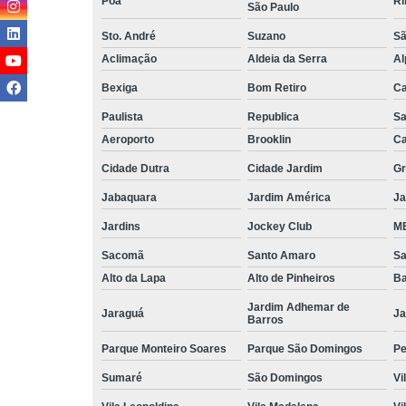
Poá
Ri
São Paulo
Sto. André
Suzano
Sã
Aclimação
Aldeia da Serra
Al
Bexiga
Bom Retiro
C
Paulista
Republica
Sa
Aeroporto
Brooklin
Ca
Cidade Dutra
Cidade Jardim
Gr
Jabaquara
Jardim América
Ja
Jardins
Jockey Club
MB
Sacomã
Santo Amaro
S
Alto da Lapa
Alto de Pinheiros
Ba
Jardim Adhemar de
Jaraguá
Ja
Barros
Parque Monteiro Soares
Parque São Domingos
Pe
Sumaré
São Domingos
Vi