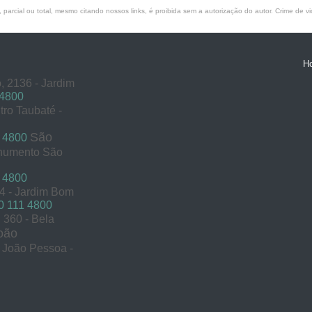
parcial ou total, mesmo citando nossos links, é proibida sem a autorização do autor. Crime de vi
H
, 2136 - Jardim
 4800
tro Taubaté -
São
 4800
onumento São
 4800
54 - Jardim Bom
 111 4800
360 - Bela
oão
s João Pessoa -