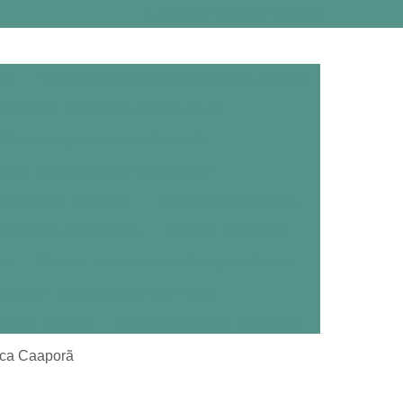
0800 111 4800
800 111 4800
ica
Câmara Hiperbárica em Campina Grande
Câmara Hiperbárica em São Paulo
Câmara Hiperbárica em Taubaté
a Hiperbárica para Cicatrização
xigênio Hiperbárica
Centro de Hiperbárica
noterapia Hiperbárica
Centro Hiperbárica
na
Centro Hiperbárico em Campina Grande
Centro Hiperbárico em São Paulo
ico em Taubaté
Centro Medicina Hiperbárica
árica
Clínica de Oxigenoterapia Hiperbárica
nica Caaporã
erbárica em Campina Grande