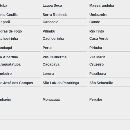
atuba
Lagoa Seca
Massaranduba
nta Cecília
Serra Redonda
Umbuzeiro
aporã
Cabedelo
Conde
dras de Fogo
Pitimbu
Rio Tinto
choeirinha
Cachoerinha
Casa Verde
ndaqui
Perus
Pirituba
la Albertina
Vila Guilherme
Vila Maria
raguatatuba
Caçapava
Cruzeiro
mbeiro
Lorena
Paraibuna
o José dos Campos
São Luiz do Paraitinga
São Sebastião
anhaém
Mongaguá
Peruíbe