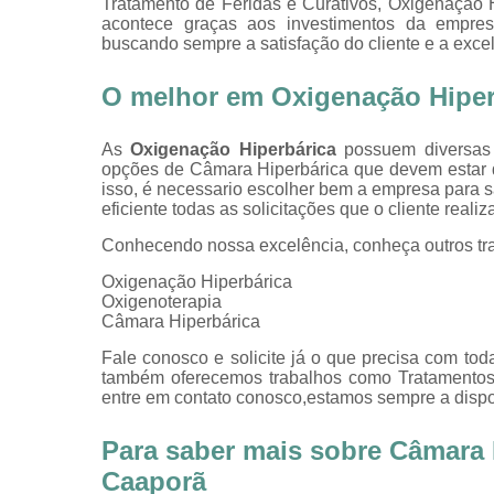
Tratamento de Feridas e Curativos, Oxigenação Hi
acontece graças aos investimentos da empresa
buscando sempre a satisfação do cliente e a exce
O melhor em Oxigenação Hiper
As
Oxigenação Hiperbárica
possuem diversas 
opções de Câmara Hiperbárica que devem estar 
isso, é necessario escolher bem a empresa para
eficiente todas as solicitações que o cliente reali
Conhecendo nossa excelência, conheça outros tr
Oxigenação Hiperbárica
Oxigenoterapia
Câmara Hiperbárica
Fale conosco e solicite já o que precisa com toda
também oferecemos trabalhos como Tratamentos d
entre em contato conosco,estamos sempre a dispos
Para saber mais sobre Câmara H
Caaporã