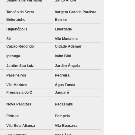
Santana de Parnaíba
Santo André
Tratamento Hiperbárico em João Pessoa
Taboão da Serra
Vargem Grande Paulista
Tratamento Hiperbárico em Sorocaba
Belenzinho
Berrini
tamento Hiperbárico Necrose na Pele
Higienópolis
Liberdade
Sé
Vila Madalena
rização de Ferida Operatória
Capão Redondo
Cidade Ademar
Hiperbárica Tratamento de Feridas
Ipiranga
Itaim Bibi
atamento em Câmara Hiperbárica
Jardim São Luiz
Jardim Ângela
ica
Tratamento Hiperbárica
Parelheiros
Pedreira
Tratamento Hiperbárica em João Pessoa
Vila Mariana
Água Funda
Tratamento Hiperbárica em Sorocaba
Freguesia do Ó
Jaguaré
ratamento Oxigenação Hiperbárica
Nova Perdizes
Pacaembu
e Feridas Oxigenoterapia Hiperbárica
Pirituba
Pompéia
 de Oxigenoterapia em Campina Grande
Vila Bela Aliança
Vila Boaçava
Tratamento de Oxigenoterapia em São Paulo