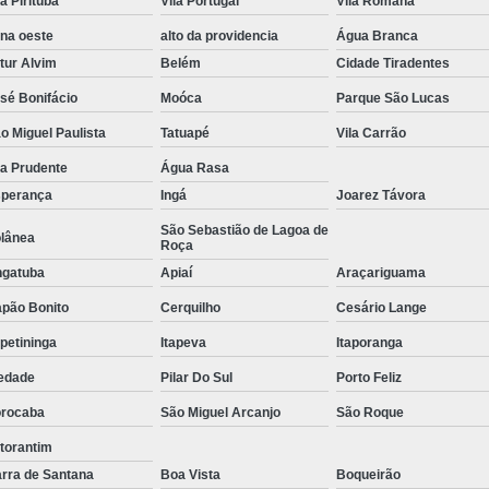
la Pirituba
Vila Portugal
Vila Romana
Tratamento de Oxigenoterapia em Sorocaba
na oeste
alto da providencia
Água Branca
Tratamento de Oxigenoterapia Hiperbárica
tur Alvim
Belém
Cidade Tiradentes
sé Bonifácio
Moóca
Parque São Lucas
Tratamento para Oxigenoterapia
Tratamento por Ox
o Miguel Paulista
Tatuapé
Vila Carrão
la Prudente
Água Rasa
perança
Ingá
Joarez Távora
São Sebastião de Lagoa de
lânea
Roça
gatuba
Apiaí
Araçariguama
pão Bonito
Cerquilho
Cesário Lange
apetininga
Itapeva
Itaporanga
edade
Pilar Do Sul
Porto Feliz
rocaba
São Miguel Arcanjo
São Roque
torantim
rra de Santana
Boa Vista
Boqueirão