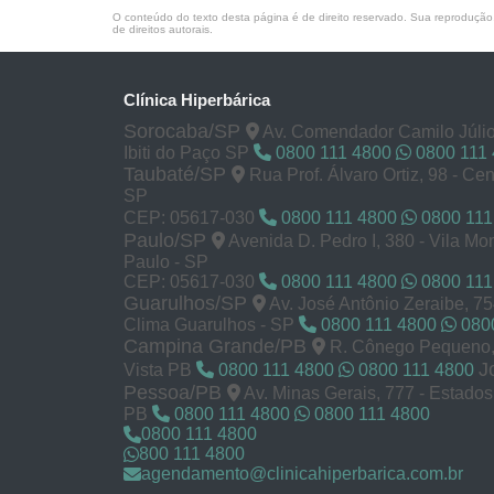
O conteúdo do texto desta página é de direito reservado. Sua reprodução, 
de direitos autorais
.
Clínica Hiperbárica
Sorocaba/SP
Av. Comendador Camilo Júlio
Ibiti do Paço SP
0800 111 4800
0800 111
Taubaté/SP
Rua Prof. Álvaro Ortiz, 98 - Cen
SP
CEP: 05617-030
0800 111 4800
0800 111
Paulo/SP
Avenida D. Pedro I, 380 - Vila M
Paulo - SP
CEP: 05617-030
0800 111 4800
0800 111
Guarulhos/SP
Av. José Antônio Zeraibe, 7
Clima Guarulhos - SP
0800 111 4800
0800
Campina Grande/PB
R. Cônego Pequeno, 
J
Vista PB
0800 111 4800
0800 111 4800
Pessoa/PB
Av. Minas Gerais, 777 - Estado
PB
0800 111 4800
0800 111 4800
0800 111 4800
800 111 4800
agendamento@clinicahiperbarica.com.br