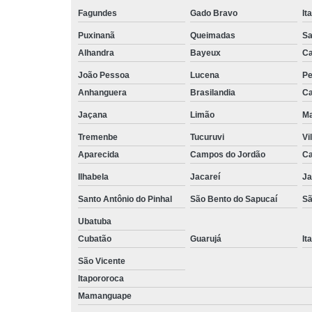
Fagundes
Gado Bravo
It
Puxinanã
Queimadas
Sa
Alhandra
Bayeux
Ca
João Pessoa
Lucena
Pe
Anhanguera
Brasilandia
Ca
Jaçana
Limão
Ma
Tremenbe
Tucuruvi
Vi
Aparecida
Campos do Jordão
Ca
Ilhabela
Jacareí
Ja
Santo Antônio do Pinhal
São Bento do Sapucaí
Sã
Ubatuba
Cubatão
Guarujá
It
São Vicente
Itapororoca
Mamanguape