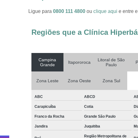
Ligue para
0800 111 4800
ou
clique aqui
e entre e
Regiões que a Clínica Hiperbá
Campina
Litoral de São
Itapororoca
P
Grande
Paulo
Zona Leste
Zona Oeste
Zona Sul
ABC
ABCD
A
Carapicuíba
Cotia
D
Franco da Rocha
Grande São Paulo
G
Jandira
Juquitiba
Ma
Região Metropolitana de