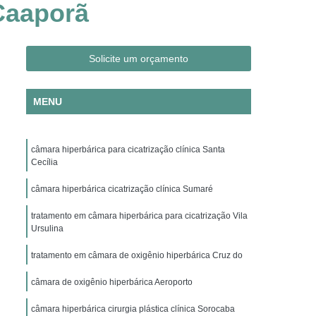
 Caaporã
Clínica Hiperbárica em São Paulo
ica em Taubaté
Clínica Hiperbárica Hospitalar
ra Hiperbárica
Oxigenação Hiperbárica
Solicite um orçamento
ção Hiperbárica em Campina Grande
MENU
Oxigenação Hiperbárica em São Paulo
Oxigenação Hiperbárica em Taubaté
câmara hiperbárica para cicatrização clínica Santa
genação Hiperbárica Tratamento
Cecília
pia de Oxigenação Hiperbárica
câmara hiperbárica cicatrização clínica Sumaré
ia
Oxigenoterapia em Campina Grande
tratamento em câmara hiperbárica para cicatrização Vila
em São Paulo
Oxigenoterapia em Sorocaba
Ursulina
enoterapia para Cicatrização
tratamento em câmara de oxigênio hiperbárica Cruz do
Oxigenoterapia para Tratamento de Feridas
câmara de oxigênio hiperbárica Aeroporto
Oxigenoterapia Tratamento de Feridas
câmara hiperbárica cirurgia plástica clínica Sorocaba