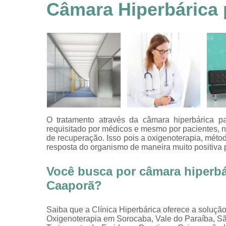
feridas
Câmara Hiperbárica 
Tratamentos
hiperbáricos
Tratamentos por
hiperbárica
Tratamentos por
oxigenoterapia
O tratamento através da câmara hiperbárica pa
requisitado por médicos e mesmo por pacientes, n
de recuperação. Isso pois a oxigenoterapia, métod
resposta do organismo de maneira muito positiva 
Você busca por câmara hiperbár
Caaporã?
Saiba que a Clínica Hiperbárica oferece a soluçã
Oxigenoterapia em Sorocaba, Vale do Paraíba, S