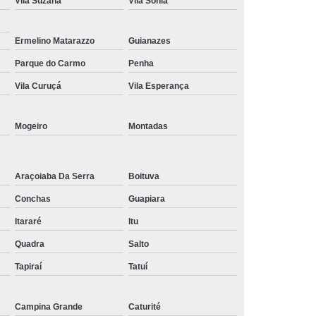
Vila Suzana
Vila Sônia
Tratamento de Oxigenoterapia em Taubaté
Tratamento Oxigenoterapia Hiperbárica
Ermelino Matarazzo
Guianazes
Parque do Carmo
Penha
igenoterapia
Tratamento Via Oxigenoterapia
Vila Curuçá
Vila Esperança
Mogeiro
Montadas
Araçoiaba Da Serra
Boituva
Conchas
Guapiara
Itararé
Itu
Quadra
Salto
Tapiraí
Tatuí
Campina Grande
Caturité