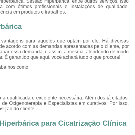
perbárica, Sessão Hiperbárica, entre outros serviços. Isso
Oxigenoterapia Tratamento de Pé Diabét
 com ótimos profissionais e instalações de qualidade,
lência em produtos e trabalhos.
Oxigenoterapia Hiperbárica
Oxigenoter
Oxigenoterapia Hiperbárica em João Pessoa
bárica
Oxigenoterapia Hiperbárica em Sorocaba
vantagens para aqueles que optam por ele. Há diversas
Oxigenoterapia Hiperbárica Ferida
O
de acordo com as demandas apresentadas pelo cliente, por
 sanar essa demanda, e assim, a mesma, atendendo de modo
Oxigenoterapia Hiperbárica pa
zar. É garantido que aqui, você achará tudo o que procura!
Oxigenoterapia Hiperbárica 
abalhos como:
Oxigenoterapia Hiperbárica Tratamento de F
Sessão de Câmara Hiperbárica
Sessão de Hiperb
Sessão Hiperbárica
Sessão Hip
 a qualificada e excelente necessária. Além dos já citados,
e Oxigenoterapia e Especialistas em curativos. Por isso,
Sessão Hiperbárica em João Pessoa
ição do cliente.
Sessão Hiperbárica em Sorocaba
iperbárica para Cicatrização Clínica
Sessão Oxigenoterapia Hiperbárica
Ses