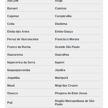
ABCDM
Arujá
Barueri
Caieiras
Cajamar
Carapicuíba
Cotia
Diadema
Embu das Artes
Embu-Guaçu
Ferraz de Vasconcelos
Francisco Morato
Franco da Rocha
Grande São Paulo
Guararema
Guarulhos
Itapecerica da Serra
Itapevi
Itaquaquecetuba
Jandira
Juquitiba
Mairiporã
Mauá
Mogi das Cruzes
Osasco
Pirapora do Bom Jesus
Região Metropolitana de São
Poá
Paulo