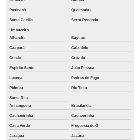
Matinhas
Natuba
Puxinanã
Queimadas
Santa Cecília
Serra Redonda
Umbuzeiro
Alhandra
Bayeux
Caaporã
Cabedelo
Conde
Cruz do
Espírito Santo
João Pessoa
Lucena
Pedras de Fogo
Pitimbu
Rio Tinto
Santa Rita
Anhanguera
Brasilandia
Cachoeirinha
Cachoerinha
Casa Verde
Freguesia do Ó
Jaraguá
Jaçana