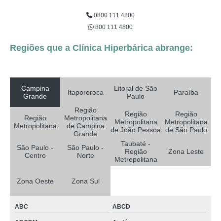
0800 111 4800
800 111 4800
Regiões que a Clínica Hiperbárica abrange:
Campina
Litoral de São
Itapororoca
Paraíba
Grande
Paulo
Região
Região
Região
Região
Metropolitana
Metropolitana
Metropolitana
Metropolitana
de Campina
de João Pessoa
de São Paulo
Grande
Taubaté -
São Paulo -
São Paulo -
Região
Zona Leste
Centro
Norte
Metropolitana
Zona Oeste
Zona Sul
ABC
ABCD