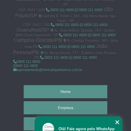
SP
São
CEP: 05617-030
0800 111 4800
0800 111 4800
Paulo/SP
Avenida D. Pedro I, 380 - Vila Monumento São
Paulo - SP
CEP: 05617-030
0800 111 4800
0800 111 4800
Guarulhos/SP
Av. José Antônio Zeraibe, 754 - Jardim
Bom Clima Guarulhos - SP
0800 111 4800
0800 111 4800
Campina Grande/PB
R. Cônego Pequeno, 360 - Bela
João
Vista PB
0800 111 4800
0800 111 4800
Pessoa/PB
Av. Minas Gerais, 777 - Estados João Pessoa -
PB
0800 111 4800
0800 111 4800
0800 111 4800
800 111 4800
agendamento@clinicahiperbarica.com.br
Home
Empresa
Missão
Olá! Fale agora pelo WhatsApp