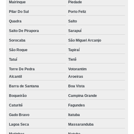
Mairinque
Piedade
Pilar Do Sul
Porto Feliz
Quadra
Salto
Salto De Pirapora
Sarapuí
Sorocaba
São Miguel Arcanjo
São Roque
Tapiraí
Tatuí
Tietê
Torre De Pedra
Votorantim
Alcantil
Aroeiras
Barra de Santana
Boa Vista
Boqueirão
Campina Grande
Caturité
Fagundes
Gado Bravo
Itatuba
Lagoa Seca
Massaranduba