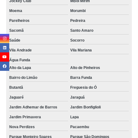
Jockey Club
MBoi Mirim
Moema
Morumbi
Parelheiros
Pedreira
Sacomã
Santo Amaro
Saúde
Socorro
Vila Andrade
Vila Mariana
Água Funda
Alto da Lapa
Alto de Pinheiros
Bairro do Limão
Barra Funda
Butantã
Freguesia do Ó
Jaguaré
Jaraguá
Jardim Adhemar de Barros
Jardim Bonfiglioli
Jardim Primavera
Lapa
Nova Perdizes
Pacaembu
Parque Monteiro Soares
Parque São Domingos