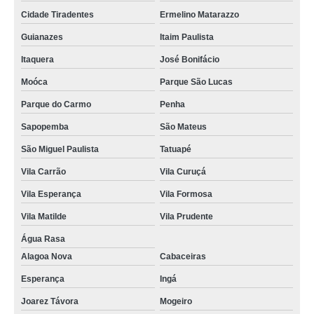
Cidade Tiradentes
Ermelino Matarazzo
Guianazes
Itaim Paulista
Itaquera
José Bonifácio
Moóca
Parque São Lucas
Parque do Carmo
Penha
Sapopemba
São Mateus
São Miguel Paulista
Tatuapé
Vila Carrão
Vila Curuçá
Vila Esperança
Vila Formosa
Vila Matilde
Vila Prudente
Água Rasa
Alagoa Nova
Cabaceiras
Esperança
Ingá
Joarez Távora
Mogeiro