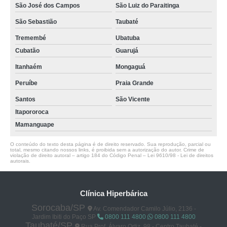
São José dos Campos
São Luiz do Paraitinga
São Sebastião
Taubaté
Tremembé
Ubatuba
Cubatão
Guarujá
Itanhaém
Mongaguá
Peruíbe
Praia Grande
Santos
São Vicente
Itapororoca
Mamanguape
O conteúdo do texto desta página é de direito reservado. Sua reprodução, parcial ou
total, mesmo citando nossos links, é proibida sem a autorização do autor. Crime de
violação de direito autoral – artigo 184 do Código Penal –
Lei 9610/98 - Lei de direitos
autorais
.
Clínica Hiperbárica
Sorocaba/SP
Av. Comendador Camilo Júlio, 2136 -
Jardim Ibiti do Paço SP
0800 111 4800
0800 111 4800
Taubaté/SP
Rua Prof. Álvaro Ortiz, 98 - Centro Taubaté -