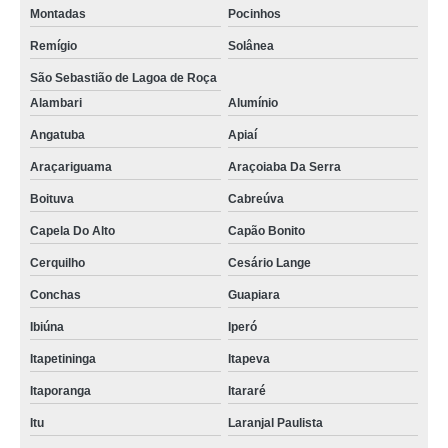
Montadas
Pocinhos
Remígio
Solânea
São Sebastião de Lagoa de Roça
Alambari
Alumínio
Angatuba
Apiaí
Araçariguama
Araçoiaba Da Serra
Boituva
Cabreúva
Capela Do Alto
Capão Bonito
Cerquilho
Cesário Lange
Conchas
Guapiara
Ibiúna
Iperó
Itapetininga
Itapeva
Itaporanga
Itararé
Itu
Laranjal Paulista