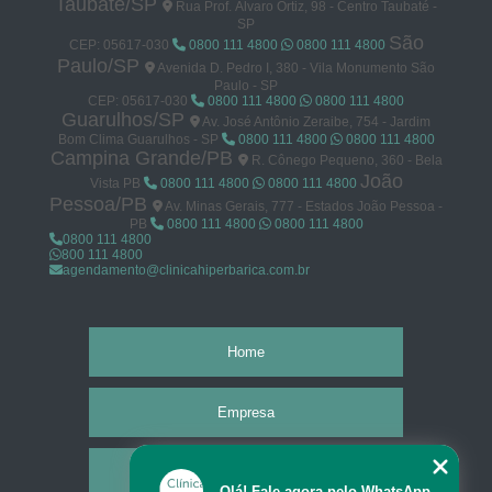
Taubaté/SP
Rua Prof. Álvaro Ortiz, 98 - Centro Taubaté -
SP
São
CEP: 05617-030
0800 111 4800
0800 111 4800
Paulo/SP
Avenida D. Pedro I, 380 - Vila Monumento São
Paulo - SP
CEP: 05617-030
0800 111 4800
0800 111 4800
Guarulhos/SP
Av. José Antônio Zeraibe, 754 - Jardim
Bom Clima Guarulhos - SP
0800 111 4800
0800 111 4800
Campina Grande/PB
R. Cônego Pequeno, 360 - Bela
João
Vista PB
0800 111 4800
0800 111 4800
Pessoa/PB
Av. Minas Gerais, 777 - Estados João Pessoa -
PB
0800 111 4800
0800 111 4800
0800 111 4800
800 111 4800
agendamento@clinicahiperbarica.com.br
Home
Empresa
Missão
Olá! Fale agora pelo WhatsApp