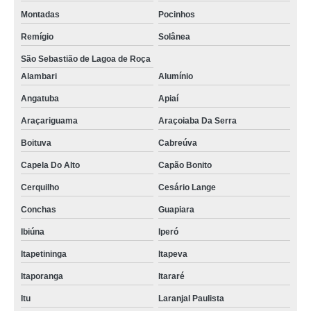
Montadas
Pocinhos
Remígio
Solânea
São Sebastião de Lagoa de Roça
Alambari
Alumínio
Angatuba
Apiaí
Araçariguama
Araçoiaba Da Serra
Boituva
Cabreúva
Capela Do Alto
Capão Bonito
Cerquilho
Cesário Lange
Conchas
Guapiara
Ibiúna
Iperó
Itapetininga
Itapeva
Itaporanga
Itararé
Itu
Laranjal Paulista