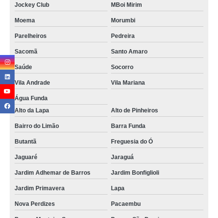
Jockey Club
MBoi Mirim
Moema
Morumbi
Parelheiros
Pedreira
Sacomã
Santo Amaro
Saúde
Socorro
Vila Andrade
Vila Mariana
Água Funda
Alto da Lapa
Alto de Pinheiros
Bairro do Limão
Barra Funda
Butantã
Freguesia do Ó
Jaguaré
Jaraguá
Jardim Adhemar de Barros
Jardim Bonfiglioli
Jardim Primavera
Lapa
Nova Perdizes
Pacaembu