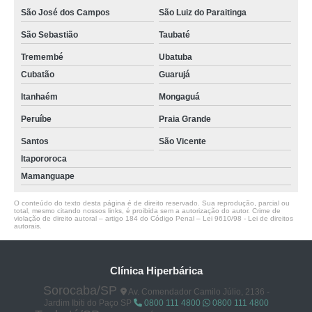
São José dos Campos
São Luiz do Paraitinga
São Sebastião
Taubaté
Tremembé
Ubatuba
Cubatão
Guarujá
Itanhaém
Mongaguá
Peruíbe
Praia Grande
Santos
São Vicente
Itapororoca
Mamanguape
O conteúdo do texto desta página é de direito reservado. Sua reprodução, parcial ou
total, mesmo citando nossos links, é proibida sem a autorização do autor. Crime de
violação de direito autoral – artigo 184 do Código Penal –
Lei 9610/98 - Lei de direitos
autorais
.
Clínica Hiperbárica
Sorocaba/SP
Av. Comendador Camilo Júlio, 2136 -
Jardim Ibiti do Paço SP
0800 111 4800
0800 111 4800