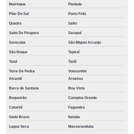
Mairinque
Piedade
Pilar Do Sul
Porto Feliz
Quadra
Salto
Salto De Pirapora
Sarapuí
Sorocaba
São Miguel Arcanjo
São Roque
Tapiraí
Tatuí
Tietê
Torre De Pedra
Votorantim
Alcantil
Aroeiras
Barra de Santana
Boa Vista
Boqueirão
Campina Grande
Caturité
Fagundes
Gado Bravo
Itatuba
Lagoa Seca
Massaranduba