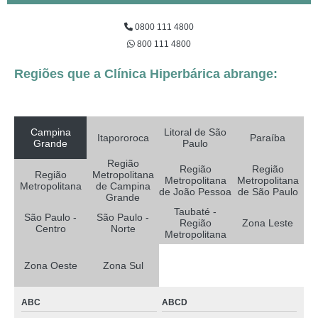
0800 111 4800
800 111 4800
Regiões que a Clínica Hiperbárica abrange:
Campina
Litoral de São
Itapororoca
Paraíba
Grande
Paulo
Região
Região
Região
Região
Metropolitana
Metropolitana
Metropolitana
Metropolitana
de Campina
de João Pessoa
de São Paulo
Grande
Taubaté -
São Paulo -
São Paulo -
Região
Zona Leste
Centro
Norte
Metropolitana
Zona Oeste
Zona Sul
ABC
ABCD