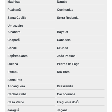
Matinhas
Natuba
Puxinanã
Queimadas
Santa Cecília
Serra Redonda
Umbuzeiro
Alhandra
Bayeux
Caaporã
Cabedelo
Conde
Cruz do
Espírito Santo
João Pessoa
Lucena
Pedras de Fogo
Pitimbu
Rio Tinto
Santa Rita
Anhanguera
Brasilandia
Cachoeirinha
Cachoerinha
Casa Verde
Freguesia do Ó
Jaraguá
Jaçana