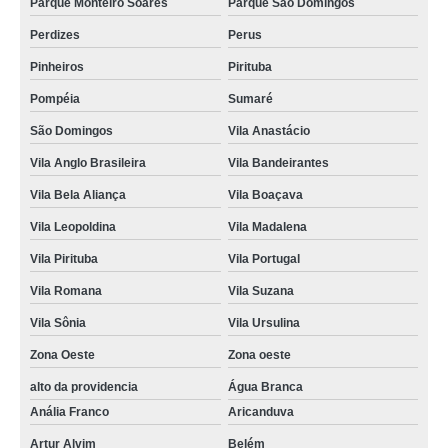
Parque Monteiro Soares
Parque São Domingos
Perdizes
Perus
Pinheiros
Pirituba
Pompéia
Sumaré
São Domingos
Vila Anastácio
Vila Anglo Brasileira
Vila Bandeirantes
Vila Bela Aliança
Vila Boaçava
Vila Leopoldina
Vila Madalena
Vila Pirituba
Vila Portugal
Vila Romana
Vila Suzana
Vila Sônia
Vila Ursulina
Zona Oeste
Zona oeste
alto da providencia
Água Branca
Anália Franco
Aricanduva
Artur Alvim
Belém