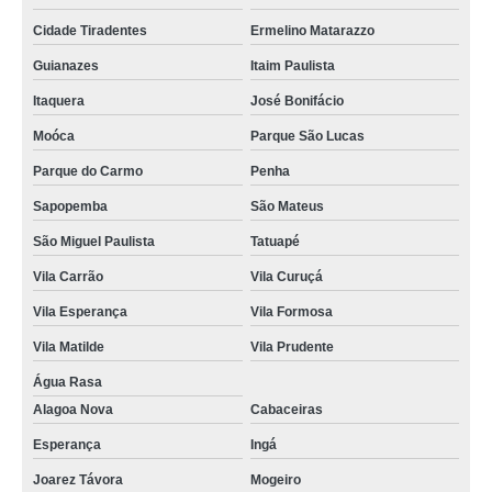
Cidade Tiradentes
Ermelino Matarazzo
Guianazes
Itaim Paulista
Itaquera
José Bonifácio
Moóca
Parque São Lucas
Parque do Carmo
Penha
Sapopemba
São Mateus
São Miguel Paulista
Tatuapé
Vila Carrão
Vila Curuçá
Vila Esperança
Vila Formosa
Vila Matilde
Vila Prudente
Água Rasa
Alagoa Nova
Cabaceiras
Esperança
Ingá
Joarez Távora
Mogeiro