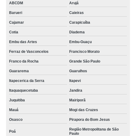
ABCDM
Arujá
Barueri
Caieiras
Cajamar
Carapicuíba
Cotia
Diadema
Embu das Artes
Embu-Guaçu
Ferraz de Vasconcelos
Francisco Morato
Franco da Rocha
Grande São Paulo
Guararema
Guarulhos
Itapecerica da Serra
Itapevi
Itaquaquecetuba
Jandira
Juquitiba
Mairiporã
Mauá
Mogi das Cruzes
Osasco
Pirapora do Bom Jesus
Região Metropolitana de São
Poá
Paulo