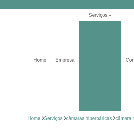
Serviços
Câmaras
hiperbáricas
Centros
hiperbáricos
Oxigenações
Home
Empresa
Con
hiperbáricas
Oxigenoterapias
Oxigenoterapias
hiperbáricas
Sessões de
hiperbárica
Sistema de
Home
Serviços
câmaras hiperbáricas
câmara h
oxigenoterapia
Tratamentos de