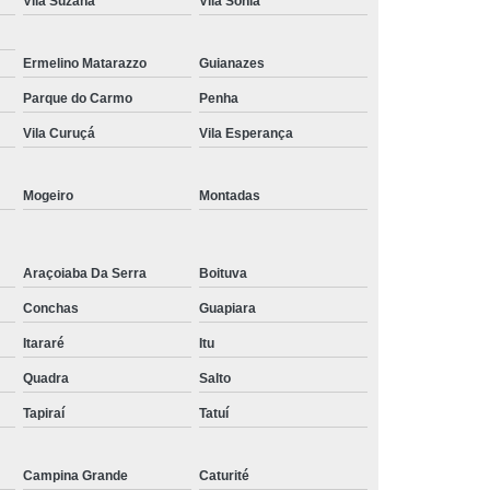
Vila Suzana
Vila Sônia
Tratamento de Oxigenoterapia em Taubaté
Tratamento Oxigenoterapia Hiperbárica
Ermelino Matarazzo
Guianazes
Parque do Carmo
Penha
igenoterapia
Tratamento Via Oxigenoterapia
Vila Curuçá
Vila Esperança
Mogeiro
Montadas
Araçoiaba Da Serra
Boituva
Conchas
Guapiara
Itararé
Itu
Quadra
Salto
Tapiraí
Tatuí
Campina Grande
Caturité