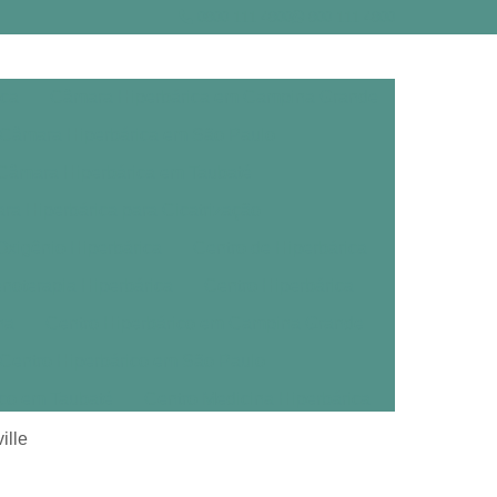
0800 111 4800
800 111 4800
ica
Câmara Hiperbárica em Campina Grande
Câmara Hiperbárica em São Paulo
Câmara Hiperbárica em Taubaté
a Hiperbárica para Cicatrização
xigênio Hiperbárica
Centro de Hiperbárica
noterapia Hiperbárica
Centro Hiperbárica
na
Centro Hiperbárico em Campina Grande
Centro Hiperbárico em São Paulo
ico em Taubaté
Centro Medicina Hiperbárica
árica
Clínica de Oxigenoterapia Hiperbárica
ille
erbárica em Campina Grande