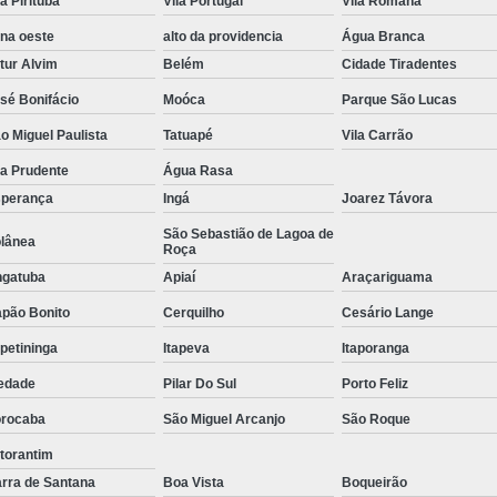
la Pirituba
Vila Portugal
Vila Romana
Tratamento de Oxigenoterapia em Sorocaba
na oeste
alto da providencia
Água Branca
Tratamento de Oxigenoterapia Hiperbárica
tur Alvim
Belém
Cidade Tiradentes
sé Bonifácio
Moóca
Parque São Lucas
Tratamento para Oxigenoterapia
Tratamento por Ox
o Miguel Paulista
Tatuapé
Vila Carrão
la Prudente
Água Rasa
perança
Ingá
Joarez Távora
São Sebastião de Lagoa de
lânea
Roça
gatuba
Apiaí
Araçariguama
pão Bonito
Cerquilho
Cesário Lange
apetininga
Itapeva
Itaporanga
edade
Pilar Do Sul
Porto Feliz
rocaba
São Miguel Arcanjo
São Roque
torantim
rra de Santana
Boa Vista
Boqueirão