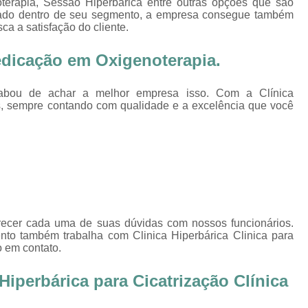
terapia, Sessão Hiperbárica entre outras opções que são
Oxigenoterapia Tratamento de Pé Diabét
ciado dentro de seu segmento, a empresa consegue também
a a satisfação do cliente.
Oxigenoterapia Hiperbárica
Oxigenoter
Oxigenoterapia Hiperbárica em João Pessoa
edicação em Oxigenoterapia.
Oxigenoterapia Hiperbárica em Sorocaba
acabou de achar a melhor empresa isso. Com a Clínica
Oxigenoterapia Hiperbárica Ferida
O
s, sempre contando com qualidade e a excelência que você
Oxigenoterapia Hiperbárica pa
Oxigenoterapia Hiperbárica 
Oxigenoterapia Hiperbárica Tratamento de F
Sessão de Câmara Hiperbárica
Sessão de Hiperb
Sessão Hiperbárica
Sessão Hip
arecer cada uma de suas dúvidas com nossos funcionários.
nto também trabalha com Clinica Hiperbárica Clinica para
Sessão Hiperbárica em João Pessoa
o em contato.
Sessão Hiperbárica em Sorocaba
iperbárica para Cicatrização Clínica
Sessão Oxigenoterapia Hiperbárica
Ses