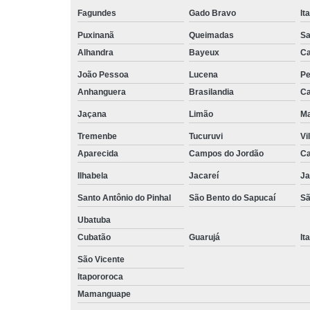
Fagundes
Gado Bravo
It
Puxinanã
Queimadas
Sa
Alhandra
Bayeux
Ca
João Pessoa
Lucena
Pe
Anhanguera
Brasilandia
Ca
Jaçana
Limão
Ma
Tremenbe
Tucuruvi
Vi
Aparecida
Campos do Jordão
Ca
Ilhabela
Jacareí
Ja
Santo Antônio do Pinhal
São Bento do Sapucaí
Sã
Ubatuba
Cubatão
Guarujá
It
São Vicente
Itapororoca
Mamanguape