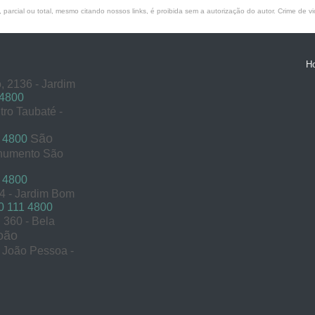
parcial ou total, mesmo citando nossos links, é proibida sem a autorização do autor. Crime de vi
H
, 2136 - Jardim
 4800
tro Taubaté -
São
 4800
onumento São
 4800
54 - Jardim Bom
 111 4800
360 - Bela
oão
s João Pessoa -