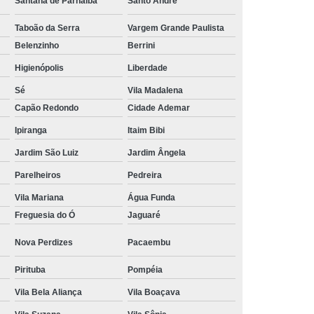
Santana de Parnaíba
Santo André
Tratamento Hiperbárico em João Pessoa
Taboão da Serra
Vargem Grande Paulista
Tratamento Hiperbárico em Sorocaba
Belenzinho
Berrini
tamento Hiperbárico Necrose na Pele
Higienópolis
Liberdade
Sé
Vila Madalena
rização de Ferida Operatória
Capão Redondo
Cidade Ademar
Hiperbárica Tratamento de Feridas
Ipiranga
Itaim Bibi
atamento em Câmara Hiperbárica
Jardim São Luiz
Jardim Ângela
ica
Tratamento Hiperbárica
Parelheiros
Pedreira
Tratamento Hiperbárica em João Pessoa
Vila Mariana
Água Funda
Tratamento Hiperbárica em Sorocaba
Freguesia do Ó
Jaguaré
ratamento Oxigenação Hiperbárica
Nova Perdizes
Pacaembu
e Feridas Oxigenoterapia Hiperbárica
Pirituba
Pompéia
 de Oxigenoterapia em Campina Grande
Vila Bela Aliança
Vila Boaçava
Tratamento de Oxigenoterapia em São Paulo