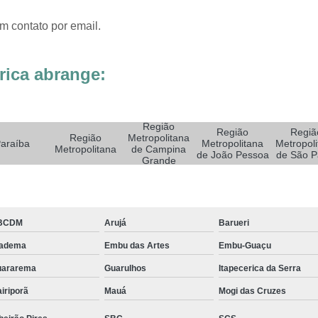
Sistemas de Oxigenoterapia
Sistemas d
Sistemas de Oxigenoterapia Tratamento Pé 
m contato por email.
Sistemas Oxigenoterapia em Campina Grande
rica abrange:
Sistemas Oxigenoterapia em São Paulo
Sistemas Oxigenoterapia em Taubaté
Si
Sistemas Oxigenoterapia para Pé Diabético
Sist
Região
Região
Regiã
Região
Metropolitana
araíba
Metropolitana
Metropoli
Feridas Tratamento
Tratamento com Oxigênio par
Metropolitana
de Campina
de João Pessoa
de São P
Grande
Tratamento de Feridas Enfermagem
Tratamento
Tratamento de Feridas Enfe
Tratamento de Feridas Enf
BCDM
Arujá
Barueri
Tratamento de Feridas Enfermagem em Sorocaba
iadema
Embu das Artes
Embu-Guaçu
Tratamento para Cicatrização de Feridas
uararema
Guarulhos
Itapecerica da Serra
Tratamento Hiperbárico Claudicação Intermitente
iriporã
Mauá
Mogi das Cruzes
Tratamento Hiperbárico de úlcera Varicosa
Tr