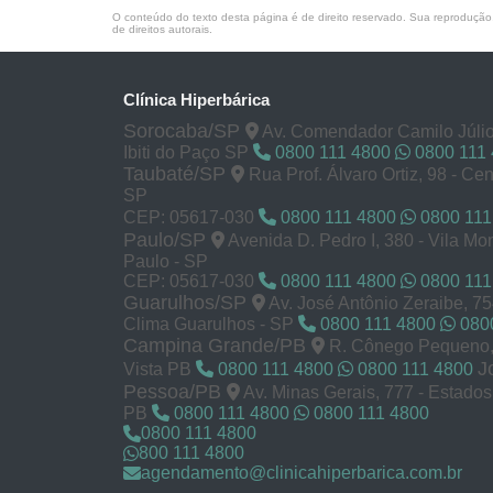
O conteúdo do texto desta página é de direito reservado. Sua reprodução, 
de direitos autorais
.
Clínica Hiperbárica
Sorocaba/SP
Av. Comendador Camilo Júlio
Ibiti do Paço SP
0800 111 4800
0800 111
Taubaté/SP
Rua Prof. Álvaro Ortiz, 98 - Cen
SP
CEP: 05617-030
0800 111 4800
0800 111
Paulo/SP
Avenida D. Pedro I, 380 - Vila M
Paulo - SP
CEP: 05617-030
0800 111 4800
0800 111
Guarulhos/SP
Av. José Antônio Zeraibe, 7
Clima Guarulhos - SP
0800 111 4800
0800
Campina Grande/PB
R. Cônego Pequeno, 
J
Vista PB
0800 111 4800
0800 111 4800
Pessoa/PB
Av. Minas Gerais, 777 - Estado
PB
0800 111 4800
0800 111 4800
0800 111 4800
800 111 4800
agendamento@clinicahiperbarica.com.br