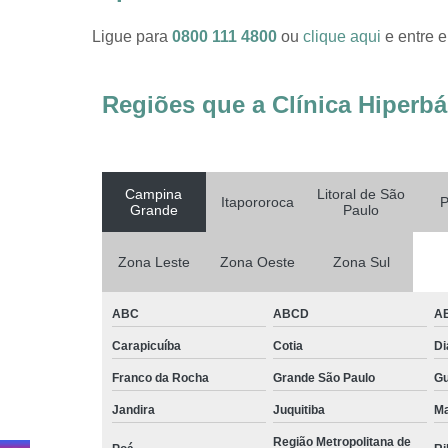
Ligue para
0800 111 4800
ou
clique aqui
e entre e
Regiões que a Clínica Hiperbá
Campina
Litoral de São
Itapororoca
P
Grande
Paulo
Zona Leste
Zona Oeste
Zona Sul
ABC
ABCD
A
Carapicuíba
Cotia
D
Franco da Rocha
Grande São Paulo
G
Jandira
Juquitiba
Ma
Região Metropolitana de