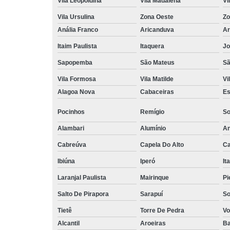
Vila Leopoldina
Vila Madalena
Vi
Vila Ursulina
Zona Oeste
Zo
Anália Franco
Aricanduva
Ar
Itaim Paulista
Itaquera
Jo
Sapopemba
São Mateus
Sã
Vila Formosa
Vila Matilde
Vi
Alagoa Nova
Cabaceiras
Es
Pocinhos
Remígio
So
Alambari
Alumínio
An
Cabreúva
Capela Do Alto
Ca
Ibiúna
Iperó
It
Laranjal Paulista
Mairinque
Pi
Salto De Pirapora
Sarapuí
So
Tietê
Torre De Pedra
Vo
Alcantil
Aroeiras
Ba