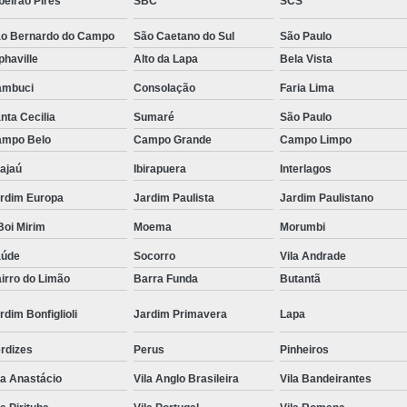
beirão Pires
SBC
SCS
Tratamento Hiperbárico em Campina Grande
o Bernardo do Campo
São Caetano do Sul
São Paulo
Tratamento Hiperbárico em São Paulo
phaville
Alto da Lapa
Bela Vista
Tratamento Hiperbárico em Taubaté
Tra
ambuci
Consolação
Faria Lima
nta Cecilia
Sumaré
São Paulo
Tratamento Hiperbárico para Cicat
mpo Belo
Campo Grande
Campo Limpo
Tratamento Hiperbárico para Lesão Vascular
ajaú
Ibirapuera
Interlagos
Tratamento Câmara Hiperbárica
Tr
rdim Europa
Jardim Paulista
Jardim Paulistano
Tratamento Feridas Câmara Hiperbár
oi Mirim
Moema
Morumbi
Tratamento Hiperbárica em Campina Grande
aúde
Socorro
Vila Andrade
Tratamento Hiperbárica em São Paulo
irro do Limão
Barra Funda
Butantã
Tratamento Hiperbárica em Taubaté
T
rdim Bonfiglioli
Jardim Primavera
Lapa
Tratamento por Hiperbárica
Tratamento d
rdizes
Perus
Pinheiros
Tratamento de Oxigenoterapia
Tratamento
la Anastácio
Vila Anglo Brasileira
Vila Bandeirantes
Tratamento de Oxigenoterapia em João Pessoa