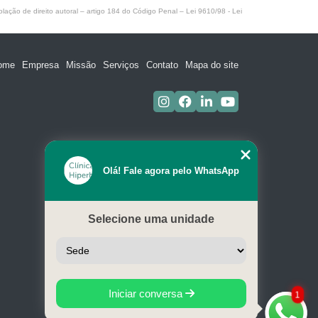
olação de direito autoral – artigo 184 do Código Penal –
Lei 9610/98 - Lei
ome
Empresa
Missão
Serviços
Contato
Mapa do site
Olá! Fale agora pelo WhatsApp
Selecione uma unidade
Iniciar conversa
1