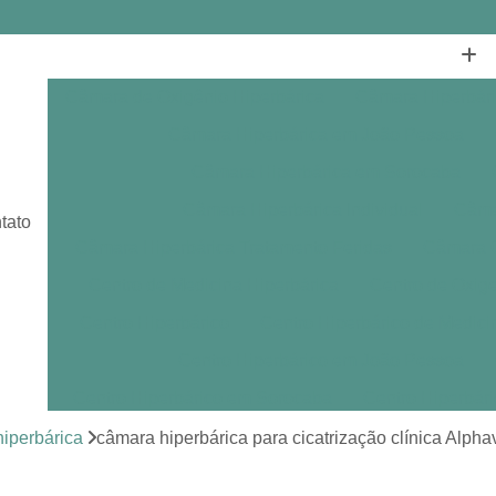
Câmara de Oxigênio Hiperbárica
Câmara Hiperbár
Câmara Hiperbárica em João Pessoa
Câmara Hiperbárica em Sorocaba
Câmara Hiperbárica Individual
Câmar
tato
Câmara Hiperbárica Tratamento Feridas
Câmara O
Centro de Medicina Hiperbárica
Centro de Oxige
Centro Hiperbárico
Centro Hiperbárico de Medici
Centro Hiperbárico em João Pessoa
Centro Hiperbárico em Sorocaba
Centro Hiperbár
Clínica de Hiperbárica
Clínica de Medicina Hiperb
iperbárica
câmara hiperbárica para cicatrização clínica Alphav
Clínica Hiperbárica
Clínica Hip