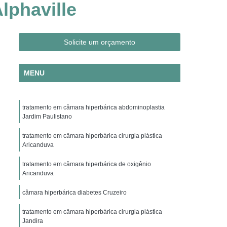
lphaville
Clínica Hiperbárica em São Paulo
ica em Taubaté
Clínica Hiperbárica Hospitalar
ra Hiperbárica
Oxigenação Hiperbárica
Solicite um orçamento
ção Hiperbárica em Campina Grande
MENU
Oxigenação Hiperbárica em São Paulo
Oxigenação Hiperbárica em Taubaté
tratamento em câmara hiperbárica abdominoplastia
genação Hiperbárica Tratamento
Jardim Paulistano
pia de Oxigenação Hiperbárica
tratamento em câmara hiperbárica cirurgia plástica
ia
Oxigenoterapia em Campina Grande
Aricanduva
em São Paulo
Oxigenoterapia em Sorocaba
tratamento em câmara hiperbárica de oxigênio
Aricanduva
enoterapia para Cicatrização
câmara hiperbárica diabetes Cruzeiro
Oxigenoterapia para Tratamento de Feridas
tratamento em câmara hiperbárica cirurgia plástica
Oxigenoterapia Tratamento de Feridas
Jandira