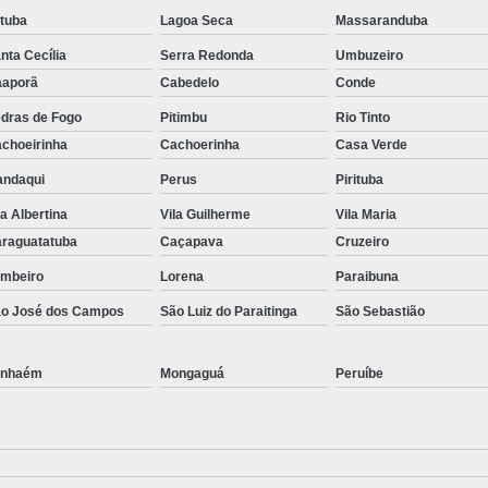
atuba
Lagoa Seca
Massaranduba
nta Cecília
Serra Redonda
Umbuzeiro
aporã
Cabedelo
Conde
dras de Fogo
Pitimbu
Rio Tinto
choeirinha
Cachoerinha
Casa Verde
ndaqui
Perus
Pirituba
la Albertina
Vila Guilherme
Vila Maria
raguatatuba
Caçapava
Cruzeiro
mbeiro
Lorena
Paraibuna
o José dos Campos
São Luiz do Paraitinga
São Sebastião
anhaém
Mongaguá
Peruíbe