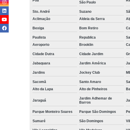
Poá
Ri
São Paulo
Sto. André
Suzano
Sã
Aclimação
Aldeia da Serra
Al
Bexiga
Bom Retiro
C
Paulista
Republica
Sa
Aeroporto
Brooklin
Ca
Cidade Dutra
Cidade Jardim
Gr
Jabaquara
Jardim América
Ja
Jardins
Jockey Club
MB
Sacomã
Santo Amaro
S
Alto da Lapa
Alto de Pinheiros
Ba
Jardim Adhemar de
Jaraguá
Ja
Barros
Parque Monteiro Soares
Parque São Domingos
Pe
Sumaré
São Domingos
Vi