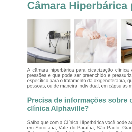
feridas
Câmara Hiperbárica p
Tratamentos
hiperbáricos
Tratamentos por
hiperbárica
Tratamentos por
oxigenoterapia
A câmara hiperbárica para cicatrização clínica A
pressões e que pode ser preenchido e pressuri
específico para o tratamento da oxigenoterapia,
pessoas, ou de maneira individual, em cápsulas 
Precisa de informações sobre c
clínica Alphaville?
Saiba que com a Clínica Hiperbárica você pode a
em Sorocaba, Vale do Paraíba, São Paulo, Gran