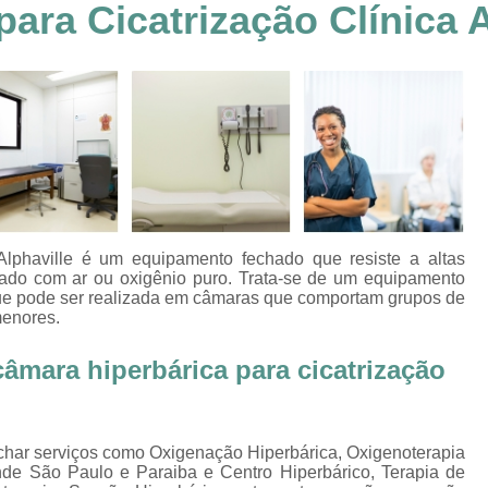
ara Cicatrização Clínica A
Clínica Hiperbárica em João Pessoa
Clínica Hiperbárica em Sorocaba
Clínica Hiperbár
Clínica Oxigenoterapia Hiperbárica
Clínica pa
Oxigenação Hiperbárica Clínica
Oxigena
Oxigenação Hiperbárica em João Pessoa
Oxigenação Hiperbárica em Sorocaba
Oxigenação Hiperbárica Terapia
Oxi
lphaville
é um equipamento fechado que resiste a altas
Oxigenação Via Hiperbárica
Tera
zado com ar ou oxigênio puro. Trata-se de um equipamento
 que pode ser realizada em câmaras que comportam grupos de
Terapia Oxigenação Hiperbárica
Oxigenoterap
menores.
Oxigenoterapia em João Pessoa
Oxigenoterapia 
âmara hiperbárica para cicatrização
Oxigenoterapia em Taubaté
Oxig
Oxigenoterapia para Tratamento de Diabéticos
char serviços como Oxigenação Hiperbárica, Oxigenoterapia
Oxigenoterapia Tratamento de Diabéticos
de São Paulo e Paraiba e Centro Hiperbárico, Terapia de