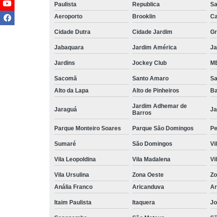
Paulista
Republica
Sa
Aeroporto
Brooklin
Ca
Cidade Dutra
Cidade Jardim
Gr
Jabaquara
Jardim América
Ja
Jardins
Jockey Club
MB
Sacomã
Santo Amaro
S
Alto da Lapa
Alto de Pinheiros
Ba
Jardim Adhemar de
Jaraguá
Ja
Barros
Parque Monteiro Soares
Parque São Domingos
Pe
Sumaré
São Domingos
Vi
Vila Leopoldina
Vila Madalena
Vi
Vila Ursulina
Zona Oeste
Zo
Anália Franco
Aricanduva
Ar
Itaim Paulista
Itaquera
Jo