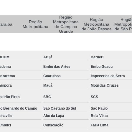
Sistemas de Oxigenoterapia
Sistemas d
Sistemas de Oxigenoterapia Tratamento Pé 
Região
Região
Regiã
Sistemas Oxigenoterapia em Campina Grande
Região
Metropolitana
araíba
Metropolitana
Metropoli
Metropolitana
de Campina
de João Pessoa
de São P
Sistemas Oxigenoterapia em São Paulo
Grande
Sistemas Oxigenoterapia em Taubaté
Si
Sistemas Oxigenoterapia para Pé Diabético
Sist
BCDM
Arujá
Barueri
Feridas Tratamento
Tratamento com Oxigênio par
iadema
Embu das Artes
Embu-Guaçu
Tratamento de Feridas Enfermagem
Tratamento
uararema
Guarulhos
Itapecerica da Serra
Tratamento de Feridas Enfe
iriporã
Mauá
Mogi das Cruzes
Tratamento de Feridas Enf
beirão Pires
SBC
SCS
Tratamento de Feridas Enfermagem em Sorocaba
o Bernardo do Campo
São Caetano do Sul
São Paulo
Tratamento para Cicatrização de Feridas
phaville
Alto da Lapa
Bela Vista
Tratamento Hiperbárico Claudicação Intermitente
ambuci
Consolação
Faria Lima
Tratamento Hiperbárico de úlcera Varicosa
Tr