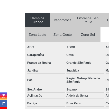
Campina
Litoral de São
Itapororoca
P
Grande
Paulo
Zona Leste
Zona Oeste
Zona Sul
ABC
ABCD
A
Carapicuíba
Cotia
D
Franco da Rocha
Grande São Paulo
G
Jandira
Juquitiba
Ma
Região Metropolitana de
Poá
Ri
São Paulo
Sto. André
Suzano
Sã
Aclimação
Aldeia da Serra
Al
Bexiga
Bom Retiro
C