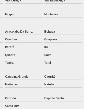
Vila Curuçá
Vila Esperança
Tratamento de Oxigenoterapia em Taubaté
Tratamento Oxigenoterapia Hiperbárica
Mogeiro
Montadas
igenoterapia
Tratamento Via Oxigenoterapia
Araçoiaba Da Serra
Boituva
Conchas
Guapiara
Itararé
Itu
Quadra
Salto
Tapiraí
Tatuí
Campina Grande
Caturité
Matinhas
Natuba
Cruz do
Espírito Santo
Santa Rita