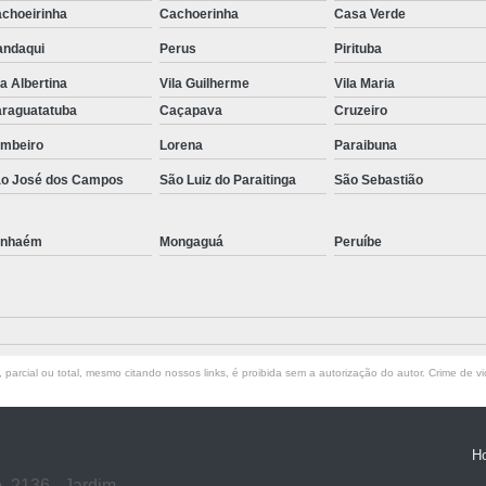
choeirinha
Cachoerinha
Casa Verde
ndaqui
Perus
Pirituba
la Albertina
Vila Guilherme
Vila Maria
raguatatuba
Caçapava
Cruzeiro
mbeiro
Lorena
Paraibuna
o José dos Campos
São Luiz do Paraitinga
São Sebastião
anhaém
Mongaguá
Peruíbe
parcial ou total, mesmo citando nossos links, é proibida sem a autorização do autor. Crime de vi
H
, 2136 - Jardim