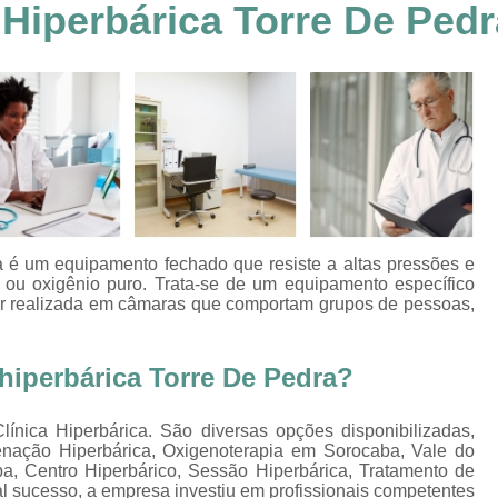
Hiperbárica Torre De Pedr
Clínica Hiperbárica em João Pessoa
Clínica Hiperbárica em Sorocaba
Clínica Hiperbár
Clínica Oxigenoterapia Hiperbárica
Clínica pa
Oxigenação Hiperbárica Clínica
Oxigena
Oxigenação Hiperbárica em João Pessoa
Oxigenação Hiperbárica em Sorocaba
Oxigenação Hiperbárica Terapia
Oxi
a
é um equipamento fechado que resiste a altas pressões e
Oxigenação Via Hiperbárica
Tera
 ou oxigênio puro. Trata-se de um equipamento específico
ser realizada em câmaras que comportam grupos de pessoas,
Terapia Oxigenação Hiperbárica
Oxigenoterap
Oxigenoterapia em João Pessoa
Oxigenoterapia 
iperbárica Torre De Pedra?
Oxigenoterapia em Taubaté
Oxig
ínica Hiperbárica. São diversas opções disponibilizadas,
Oxigenoterapia para Tratamento de Diabéticos
nação Hiperbárica, Oxigenoterapia em Sorocaba, Vale do
Oxigenoterapia Tratamento de Diabéticos
a, Centro Hiperbárico, Sessão Hiperbárica, Tratamento de
al sucesso, a empresa investiu em profissionais competentes