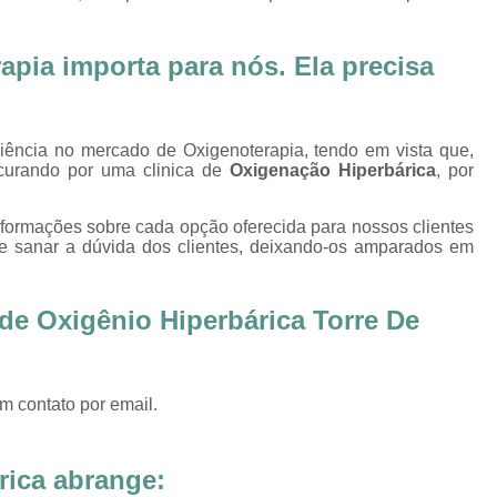
Oxigenoterapia Tratamento de Pé Diabét
Oxigenoterapia Hiperbárica
Oxigenoter
pia importa para nós. Ela precisa
Oxigenoterapia Hiperbárica em João Pessoa
Oxigenoterapia Hiperbárica em Sorocaba
riência no mercado de Oxigenoterapia, tendo em vista que,
Oxigenoterapia Hiperbárica Ferida
O
curando por uma clinica de
Oxigenação Hiperbárica
, por
Oxigenoterapia Hiperbárica pa
nformações sobre cada opção oferecida para nossos clientes
Oxigenoterapia Hiperbárica 
 sanar a dúvida dos clientes, deixando-os amparados em
Oxigenoterapia Hiperbárica Tratamento de F
Sessão de Câmara Hiperbárica
Sessão de Hiperb
de Oxigênio Hiperbárica Torre De
Sessão Hiperbárica
Sessão Hip
Sessão Hiperbárica em João Pessoa
m contato por email.
Sessão Hiperbárica em Sorocaba
Sessão Oxigenoterapia Hiperbárica
Ses
rica abrange: