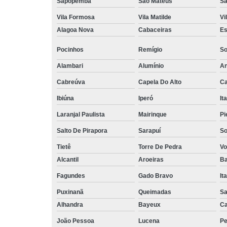
Sapopemba
São Mateus
Sã
Vila Formosa
Vila Matilde
Vi
Alagoa Nova
Cabaceiras
Es
Pocinhos
Remígio
So
Alambari
Alumínio
An
Cabreúva
Capela Do Alto
Ca
Ibiúna
Iperó
It
Laranjal Paulista
Mairinque
Pi
Salto De Pirapora
Sarapuí
So
Tietê
Torre De Pedra
Vo
Alcantil
Aroeiras
Ba
Fagundes
Gado Bravo
It
Puxinanã
Queimadas
Sa
Alhandra
Bayeux
Ca
João Pessoa
Lucena
Pe