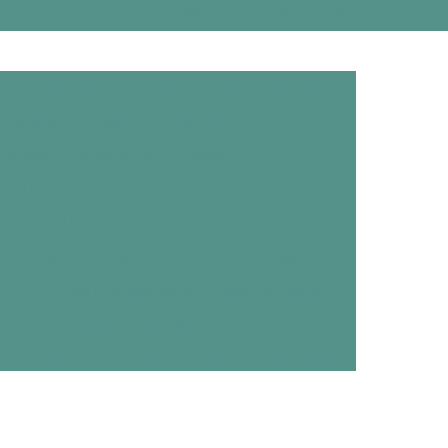
0800 111 4800
800 111 4800
ica
Câmara Hiperbárica em Campina Grande
Câmara Hiperbárica em São Paulo
Câmara Hiperbárica em Taubaté
a Hiperbárica para Cicatrização
xigênio Hiperbárica
Centro de Hiperbárica
noterapia Hiperbárica
Centro Hiperbárica
na
Centro Hiperbárico em Campina Grande
Centro Hiperbárico em São Paulo
ico em Taubaté
Centro Medicina Hiperbárica
árica
Clínica de Oxigenoterapia Hiperbárica
erbárica em Campina Grande