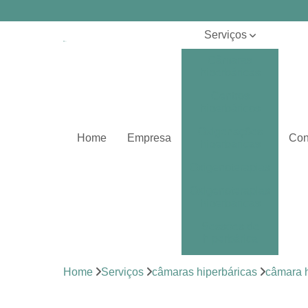
Serviços
Câmaras
hiperbáricas
Centros
hiperbáricos
Oxigenações
Home
Empresa
Con
hiperbáricas
Oxigenoterapias
Oxigenoterapias
hiperbáricas
Sessões de
hiperbárica
Sistema de
Home
Serviços
câmaras hiperbáricas
câmara h
oxigenoterapia
Tratamentos de