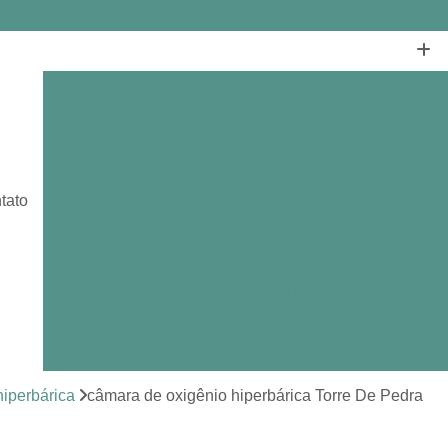
Câmara de Oxigênio Hiperbárica
Câmara Hiperbár
Câmara Hiperbárica em João Pessoa
Câmara Hiperbárica em Sorocaba
Câmara Hiperbárica Individual
Câmar
tato
Câmara Hiperbárica Tratamento Feridas
Câmara O
Centro de Medicina Hiperbárica
Centro de Oxige
Centro Hiperbárico
Centro Hiperbárico de Medici
Centro Hiperbárico em João Pessoa
Centro Hiperbárico em Sorocaba
Centro Hiperbár
Clínica de Hiperbárica
Clínica de Medicina Hiperb
iperbárica
câmara de oxigênio hiperbárica Torre De Pedra
Clínica Hiperbárica
Clínica Hip