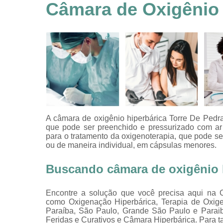
feridas
Câmara de Oxigênio 
Tratamentos
hiperbáricos
Tratamentos por
hiperbárica
Tratamentos por
oxigenoterapia
A câmara de oxigênio hiperbárica Torre De Pedr
que pode ser preenchido e pressurizado com ar
para o tratamento da oxigenoterapia, que pode 
ou de maneira individual, em cápsulas menores.
Buscando câmara de oxigênio h
Encontre a solução que você precisa aqui na Cl
como Oxigenação Hiperbárica, Terapia de Oxige
Paraíba, São Paulo, Grande São Paulo e Paraib
Feridas e Curativos e Câmara Hiperbárica. Para t