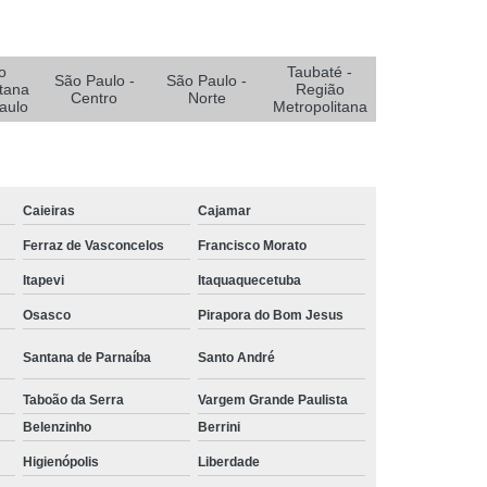
e Oxigenoterapia para Pé Diabético
Diabético
Sistemas Oxigenoterapia
o
Taubaté -
Sistemas Oxigenoterapia em João Pessoa
São Paulo -
São Paulo -
tana
Região
Centro
Norte
aulo
Metropolitana
Sistemas Oxigenoterapia em Sorocaba
stemas Oxigenoterapia para Diabético
emas Oxigenoterapia Tratamento Pé Diabético
Caieiras
Cajamar
a Feridas
Tratamento de Feridas Crônicas
Ferraz de Vasconcelos
Francisco Morato
 de Feridas Enfermagem em Campina Grande
Itapevi
Itaquaquecetuba
rmagem em João Pessoa
Osasco
Pirapora do Bom Jesus
ermagem em São Paulo
Santana de Parnaíba
Santo André
Tratamento de Feridas Enfermagem em Taubaté
Taboão da Serra
Vargem Grande Paulista
Tratamento para Feridas na Pele
Belenzinho
Berrini
Tratamento Hiperbárico de Insuficiência Arterial
Higienópolis
Liberdade
atamento Hiperbárico Deiscência da Sutura