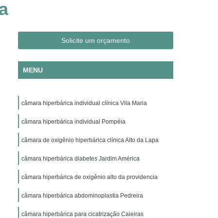
a
Clínica Hiperbárica em São Paulo
ica em Taubaté
Clínica Hiperbárica Hospitalar
ra Hiperbárica
Oxigenação Hiperbárica
Solicite um orçamento
ção Hiperbárica em Campina Grande
MENU
Oxigenação Hiperbárica em São Paulo
Oxigenação Hiperbárica em Taubaté
câmara hiperbárica individual clínica Vila Maria
genação Hiperbárica Tratamento
pia de Oxigenação Hiperbárica
câmara hiperbárica individual Pompéia
ia
Oxigenoterapia em Campina Grande
câmara de oxigênio hiperbárica clínica Alto da Lapa
em São Paulo
Oxigenoterapia em Sorocaba
câmara hiperbárica diabetes Jardim América
enoterapia para Cicatrização
câmara hiperbárica de oxigênio alto da providencia
Oxigenoterapia para Tratamento de Feridas
câmara hiperbárica abdominoplastia Pedreira
Oxigenoterapia Tratamento de Feridas
câmara hiperbárica para cicatrização Caieiras