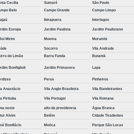
nta Cecilia
Sumaré
São Paulo
Tratamento Hiperbárico em Campina Grande
mpo Belo
Campo Grande
Campo Limpo
Tratamento Hiperbárico em São Paulo
ajaú
Ibirapuera
Interlagos
Tratamento Hiperbárico em Taubaté
Tra
rdim Europa
Jardim Paulista
Jardim Paulistano
oi Mirim
Moema
Morumbi
Tratamento Hiperbárico para Cicat
aúde
Socorro
Vila Andrade
Tratamento Hiperbárico para Lesão Vascular
irro do Limão
Barra Funda
Butantã
Tratamento Câmara Hiperbárica
Tr
rdim Bonfiglioli
Jardim Primavera
Lapa
Tratamento Feridas Câmara Hiperbár
rdizes
Perus
Pinheiros
Tratamento Hiperbárica em Campina Grande
la Anastácio
Vila Anglo Brasileira
Vila Bandeirantes
Tratamento Hiperbárica em São Paulo
la Pirituba
Vila Portugal
Vila Romana
Tratamento Hiperbárica em Taubaté
T
na oeste
alto da providencia
Água Branca
Tratamento por Hiperbárica
Tratamento d
tur Alvim
Belém
Cidade Tiradentes
Tratamento de Oxigenoterapia
Tratamento
sé Bonifácio
Moóca
Parque São Lucas
Tratamento de Oxigenoterapia em João Pessoa