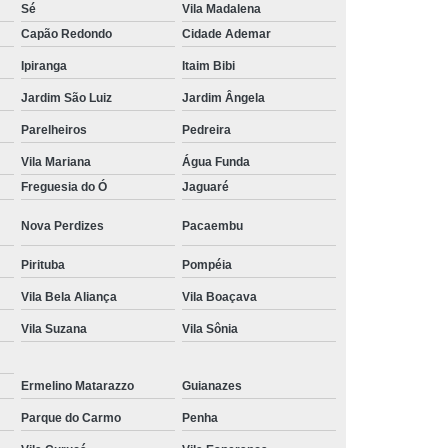
Sé
Vila Madalena
Tratamento Hiperbárico em João Pessoa
Capão Redondo
Cidade Ademar
Tratamento Hiperbárico em Sorocaba
Ipiranga
Itaim Bibi
tamento Hiperbárico Necrose na Pele
Jardim São Luiz
Jardim Ângela
Parelheiros
Pedreira
rização de Ferida Operatória
Vila Mariana
Água Funda
Hiperbárica Tratamento de Feridas
Freguesia do Ó
Jaguaré
atamento em Câmara Hiperbárica
Nova Perdizes
Pacaembu
ica
Tratamento Hiperbárica
Pirituba
Pompéia
Tratamento Hiperbárica em João Pessoa
Vila Bela Aliança
Vila Boaçava
Tratamento Hiperbárica em Sorocaba
Vila Suzana
Vila Sônia
ratamento Oxigenação Hiperbárica
e Feridas Oxigenoterapia Hiperbárica
Ermelino Matarazzo
Guianazes
 de Oxigenoterapia em Campina Grande
Parque do Carmo
Penha
Tratamento de Oxigenoterapia em São Paulo