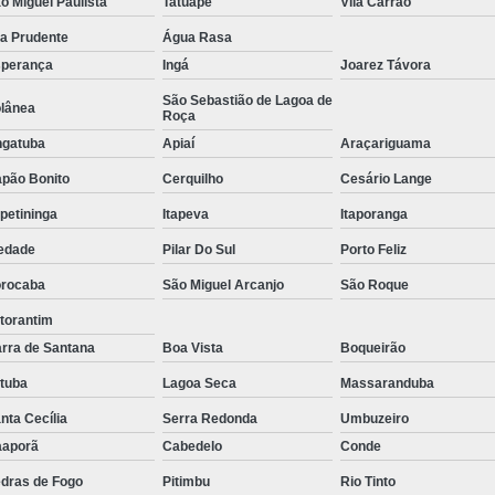
o Miguel Paulista
Tatuapé
Vila Carrão
Tratamento de Oxigenoterapia em Sorocaba
la Prudente
Água Rasa
Tratamento de Oxigenoterapia Hiperbárica
perança
Ingá
Joarez Távora
Tratamento para Oxigenoterapia
Tratamento por Ox
São Sebastião de Lagoa de
lânea
Roça
gatuba
Apiaí
Araçariguama
pão Bonito
Cerquilho
Cesário Lange
apetininga
Itapeva
Itaporanga
edade
Pilar Do Sul
Porto Feliz
rocaba
São Miguel Arcanjo
São Roque
torantim
rra de Santana
Boa Vista
Boqueirão
atuba
Lagoa Seca
Massaranduba
nta Cecília
Serra Redonda
Umbuzeiro
aporã
Cabedelo
Conde
dras de Fogo
Pitimbu
Rio Tinto