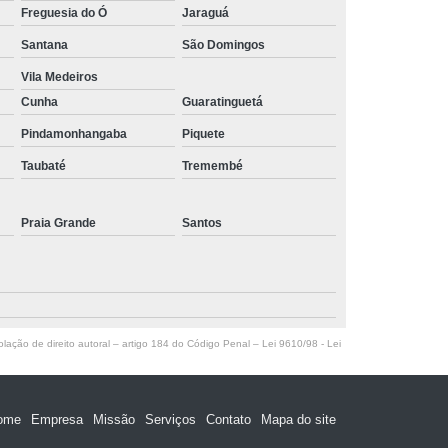
Freguesia do Ó
Jaraguá
Santana
São Domingos
Vila Medeiros
Cunha
Guaratinguetá
Pindamonhangaba
Piquete
Taubaté
Tremembé
Praia Grande
Santos
olação de direito autoral – artigo 184 do Código Penal –
Lei 9610/98 - Lei
ome
Empresa
Missão
Serviços
Contato
Mapa do site