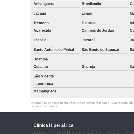
Anhanguera
Brasilandia
Ca
Jaçana
Limão
Ma
Tremenbe
Tucuruvi
Vi
Aparecida
Campos do Jordão
Ca
Ilhabela
Jacareí
Ja
Santo Antônio do Pinhal
São Bento do Sapucaí
Sã
Ubatuba
Cubatão
Guarujá
It
São Vicente
Itapororoca
Mamanguape
O conteúdo do texto desta página é de direito reservado. Sua reprodução, 
de direitos autorais
.
Clínica Hiperbárica
Sorocaba/SP
Av. Comendador Camilo Júlio