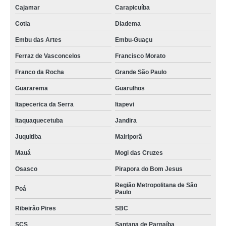
Cajamar
Carapicuíba
Cotia
Diadema
Embu das Artes
Embu-Guaçu
Ferraz de Vasconcelos
Francisco Morato
Franco da Rocha
Grande São Paulo
Guararema
Guarulhos
Itapecerica da Serra
Itapevi
Itaquaquecetuba
Jandira
Juquitiba
Mairiporã
Mauá
Mogi das Cruzes
Osasco
Pirapora do Bom Jesus
Região Metropolitana de São
Poá
Paulo
Ribeirão Pires
SBC
SCS
Santana de Parnaíba