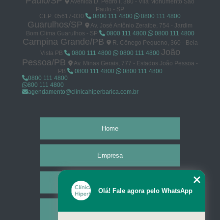
Paulo/SP
Avenida D. Pedro I, 380 - Vila Monumento São
Paulo - SP
CEP: 05617-030
0800 111 4800
0800 111 4800
Guarulhos/SP
Av. José Antônio Zeraibe, 754 - Jardim
Bom Clima Guarulhos - SP
0800 111 4800
0800 111 4800
Campina Grande/PB
R. Cônego Pequeno, 360 - Bela
João
Vista PB
0800 111 4800
0800 111 4800
Pessoa/PB
Av. Minas Gerais, 777 - Estados João Pessoa -
PB
0800 111 4800
0800 111 4800
0800 111 4800
800 111 4800
agendamento@clinicahiperbarica.com.br
Home
Empresa
Missão
Olá! Fale agora pelo WhatsApp
Serviços