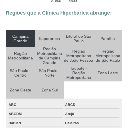
800 111 4800
Regiões que a Clínica Hiperbárica abrange:
Campina
Litoral de São
Itapororoca
Paraíba
Grande
Paulo
Região
Região
Região
Região
Metropolitana
Metropolitana
Metropolitana
Metropolitana
de Campina
de João Pessoa
de São Paulo
Grande
Taubaté -
São Paulo -
São Paulo -
Região
Zona Leste
Centro
Norte
Metropolitana
Zona Oeste
Zona Sul
ABC
ABCD
ABCDM
Arujá
Barueri
Caieiras