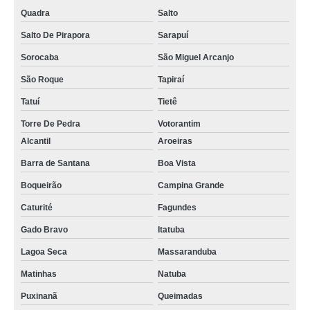
Quadra
Salto
Salto De Pirapora
Sarapuí
Sorocaba
São Miguel Arcanjo
São Roque
Tapiraí
Tatuí
Tietê
Torre De Pedra
Votorantim
Alcantil
Aroeiras
Barra de Santana
Boa Vista
Boqueirão
Campina Grande
Caturité
Fagundes
Gado Bravo
Itatuba
Lagoa Seca
Massaranduba
Matinhas
Natuba
Puxinanã
Queimadas