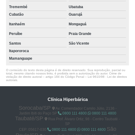
Tremembé
Ubatuba
Cubatão
Guarujá
Itanhaém
Mongaguá
Peruíbe
Praia Grande
Santos
São Vicente
Itapororoca
Mamanguape
O conteúdo do texto desta página é de direito reservado. Sua reprodução, parcial ou
total, mesmo citando nossos links, é proibida sem a autorização do autor. Crime de
violação de direito autoral – artigo 184 do Código Penal –
Lei 9610/98 - Lei de direitos
autorais
.
Clínica Hiperbárica
Sorocaba/SP
Av. Comendador Camilo Júlio, 2136 -
Jardim Ibiti do Paço SP
0800 111 4800
0800 111 4800
Taubaté/SP
Rua Prof. Álvaro Ortiz, 98 - Centro Taubaté -
SP
São
CEP: 05617-030
0800 111 4800
0800 111 4800