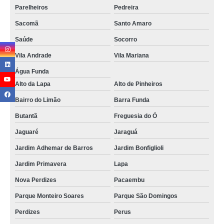
Parelheiros
Pedreira
Sacomã
Santo Amaro
Saúde
Socorro
Vila Andrade
Vila Mariana
Água Funda
Alto da Lapa
Alto de Pinheiros
Bairro do Limão
Barra Funda
Butantã
Freguesia do Ó
Jaguaré
Jaraguá
Jardim Adhemar de Barros
Jardim Bonfiglioli
Jardim Primavera
Lapa
Nova Perdizes
Pacaembu
Parque Monteiro Soares
Parque São Domingos
Perdizes
Perus