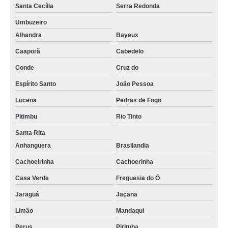
Santa Cecília
Serra Redonda
Umbuzeiro
Alhandra
Bayeux
Caaporã
Cabedelo
Conde
Cruz do
Espírito Santo
João Pessoa
Lucena
Pedras de Fogo
Pitimbu
Rio Tinto
Santa Rita
Anhanguera
Brasilandia
Cachoeirinha
Cachoerinha
Casa Verde
Freguesia do Ó
Jaraguá
Jaçana
Limão
Mandaqui
Perus
Pirituba