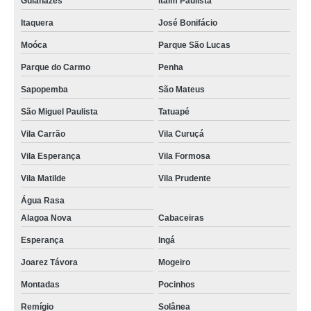
Guianazes
Itaim Paulista
Itaquera
José Bonifácio
Moóca
Parque São Lucas
Parque do Carmo
Penha
Sapopemba
São Mateus
São Miguel Paulista
Tatuapé
Vila Carrão
Vila Curuçá
Vila Esperança
Vila Formosa
Vila Matilde
Vila Prudente
Água Rasa
Alagoa Nova
Cabaceiras
Esperança
Ingá
Joarez Távora
Mogeiro
Montadas
Pocinhos
Remígio
Solânea