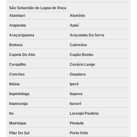
São Sebastião de Lagoa de Roça
Alambari
Alumínio
Angatuba
Apiaí
Araçariguama
Araçoiaba Da Serra
Boituva
Cabreúva
Capela Do Alto
Capão Bonito
Cerquilho
Cesário Lange
Conchas
Guapiara
Ibiúna
Iperó
Itapetininga
Itapeva
Itaporanga
Itararé
Itu
Laranjal Paulista
Mairinque
Piedade
Pilar Do Sul
Porto Feliz