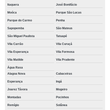
Itaquera
José Bonifácio
Moóca
Parque São Lucas
Parque do Carmo
Penha
Sapopemba
São Mateus
São Miguel Paulista
Tatuapé
Vila Carrão
Vila Curuçá
Vila Esperança
Vila Formosa
Vila Matilde
Vila Prudente
Água Rasa
Alagoa Nova
Cabaceiras
Esperança
Ingá
Joarez Távora
Mogeiro
Montadas
Pocinhos
Remígio
Solânea