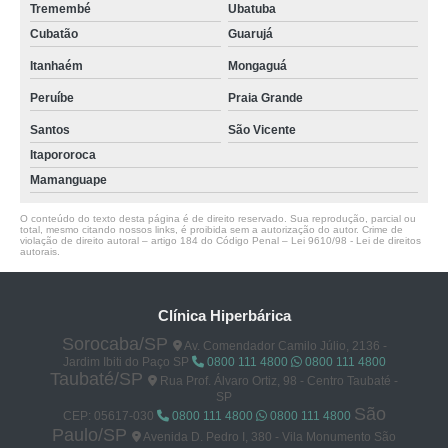
Tremembé
Ubatuba
Cubatão
Guarujá
Itanhaém
Mongaguá
Peruíbe
Praia Grande
Santos
São Vicente
Itapororoca
Mamanguape
O conteúdo do texto desta página é de direito reservado. Sua reprodução, parcial ou
total, mesmo citando nossos links, é proibida sem a autorização do autor. Crime de
violação de direito autoral – artigo 184 do Código Penal –
Lei 9610/98 - Lei de direitos
autorais
.
Clínica Hiperbárica
Sorocaba/SP
Av. Comendador Camilo Júlio, 2136 -
Jardim Ibiti do Paço SP
0800 111 4800
0800 111 4800
Taubaté/SP
Rua Prof. Álvaro Ortiz, 98 - Centro Taubaté -
SP
São
CEP: 05617-030
0800 111 4800
0800 111 4800
Paulo/SP
Avenida D. Pedro I, 380 - Vila Monumento São