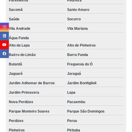
Parelheiros
Pedreira
Sacomã
Santo Amaro
Saúde
Socorro
Vila Andrade
Vila Mariana
Água Funda
Alto da Lapa
Alto de Pinheiros
Bairro do Limão
Barra Funda
Butantã
Freguesia do Ó
Jaguaré
Jaraguá
Jardim Adhemar de Barros
Jardim Bonfiglioli
Jardim Primavera
Lapa
Nova Perdizes
Pacaembu
Parque Monteiro Soares
Parque São Domingos
Perdizes
Perus
Pinheiros
Pirituba