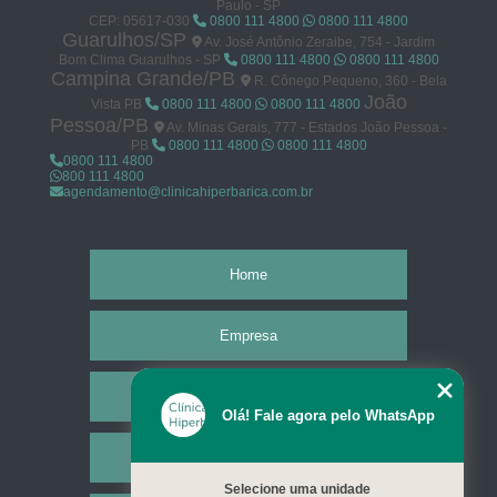
Paulo - SP
CEP: 05617-030
0800 111 4800
0800 111 4800
Guarulhos/SP
Av. José Antônio Zeraibe, 754 - Jardim
Bom Clima Guarulhos - SP
0800 111 4800
0800 111 4800
Campina Grande/PB
R. Cônego Pequeno, 360 - Bela
João
Vista PB
0800 111 4800
0800 111 4800
Pessoa/PB
Av. Minas Gerais, 777 - Estados João Pessoa -
PB
0800 111 4800
0800 111 4800
0800 111 4800
800 111 4800
agendamento@clinicahiperbarica.com.br
Home
Empresa
Missão
Olá! Fale agora pelo WhatsApp
Serviços
Selecione uma unidade