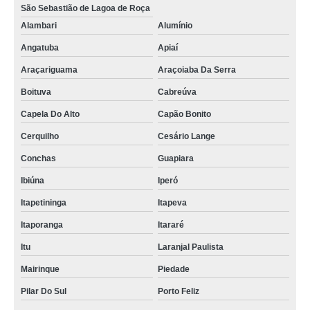
São Sebastião de Lagoa de Roça
Alambari
Alumínio
Angatuba
Apiaí
Araçariguama
Araçoiaba Da Serra
Boituva
Cabreúva
Capela Do Alto
Capão Bonito
Cerquilho
Cesário Lange
Conchas
Guapiara
Ibiúna
Iperó
Itapetininga
Itapeva
Itaporanga
Itararé
Itu
Laranjal Paulista
Mairinque
Piedade
Pilar Do Sul
Porto Feliz