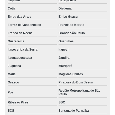
Cajamar
Carapicuíba
Cotia
Diadema
Embu das Artes
Embu-Guaçu
Ferraz de Vasconcelos
Francisco Morato
Franco da Rocha
Grande São Paulo
Guararema
Guarulhos
Itapecerica da Serra
Itapevi
Itaquaquecetuba
Jandira
Juquitiba
Mairiporã
Mauá
Mogi das Cruzes
Osasco
Pirapora do Bom Jesus
Região Metropolitana de São
Poá
Paulo
Ribeirão Pires
SBC
SCS
Santana de Parnaíba