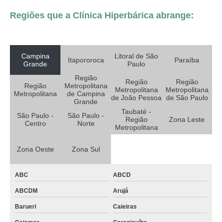
Regiões que a Clínica Hiperbárica abrange:
Campina
Litoral de São
Itapororoca
Paraíba
Grande
Paulo
Região
Região
Região
Região
Metropolitana
Metropolitana
Metropolitana
Metropolitana
de Campina
de João Pessoa
de São Paulo
Grande
Taubaté -
São Paulo -
São Paulo -
Região
Zona Leste
Centro
Norte
Metropolitana
Zona Oeste
Zona Sul
ABC
ABCD
ABCDM
Arujá
Barueri
Caieiras