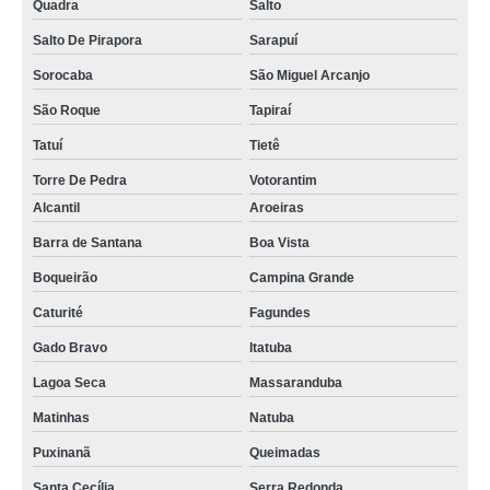
Quadra
Salto
Salto De Pirapora
Sarapuí
Sorocaba
São Miguel Arcanjo
São Roque
Tapiraí
Tatuí
Tietê
Torre De Pedra
Votorantim
Alcantil
Aroeiras
Barra de Santana
Boa Vista
Boqueirão
Campina Grande
Caturité
Fagundes
Gado Bravo
Itatuba
Lagoa Seca
Massaranduba
Matinhas
Natuba
Puxinanã
Queimadas
Santa Cecília
Serra Redonda