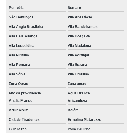
Pompéia
Sumaré
São Domingos
Vila Anastácio
Vila Anglo Brasileira
Vila Bandeirantes
Vila Bela Aliança
Vila Boaçava
Vila Leopoldina
Vila Madalena
Vila Pirituba
Vila Portugal
Vila Romana
Vila Suzana
Vila Sônia
Vila Ursulina
Zona Oeste
Zona oeste
alto da providencia
Água Branca
Anália Franco
Aricanduva
Artur Alvim
Belém
Cidade Tiradentes
Ermelino Matarazzo
Guianazes
Itaim Paulista