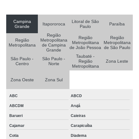
Campina
Litoral de São
Itapororoca
Paraíba
Grande
Paulo
Região
Região
Região
Região
Metropolitana
Metropolitana
Metropolitana
Metropolitana
de Campina
de João Pessoa
de São Paulo
Grande
Taubaté -
São Paulo -
São Paulo -
Região
Zona Leste
Centro
Norte
Metropolitana
Zona Oeste
Zona Sul
ABC
ABCD
ABCDM
Arujá
Barueri
Caieiras
Cajamar
Carapicuíba
Cotia
Diadema