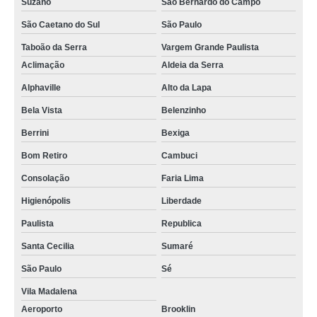
Suzano
São Bernardo do Campo
São Caetano do Sul
São Paulo
Taboão da Serra
Vargem Grande Paulista
Aclimação
Aldeia da Serra
Alphaville
Alto da Lapa
Bela Vista
Belenzinho
Berrini
Bexiga
Bom Retiro
Cambuci
Consolação
Faria Lima
Higienópolis
Liberdade
Paulista
Republica
Santa Cecilia
Sumaré
São Paulo
Sé
Vila Madalena
Aeroporto
Brooklin