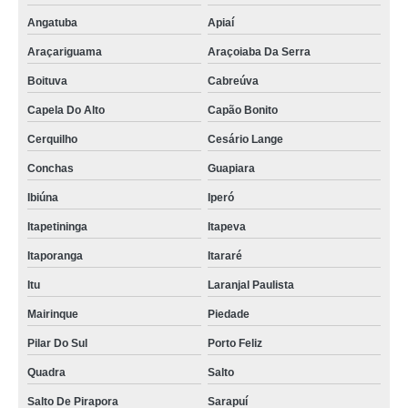
Angatuba
Apiaí
Araçariguama
Araçoiaba Da Serra
Boituva
Cabreúva
Capela Do Alto
Capão Bonito
Cerquilho
Cesário Lange
Conchas
Guapiara
Ibiúna
Iperó
Itapetininga
Itapeva
Itaporanga
Itararé
Itu
Laranjal Paulista
Mairinque
Piedade
Pilar Do Sul
Porto Feliz
Quadra
Salto
Salto De Pirapora
Sarapuí