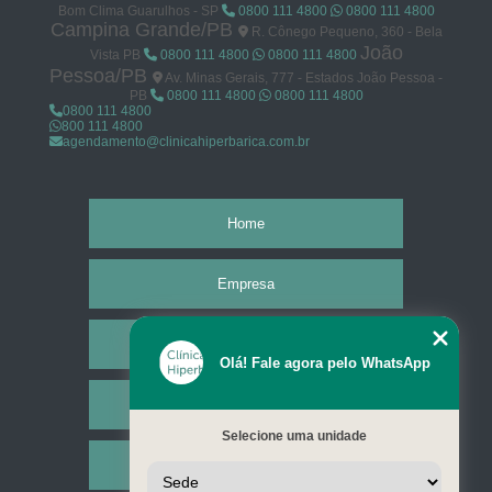
Bom Clima Guarulhos - SP
0800 111 4800
0800 111 4800
Campina Grande/PB
R. Cônego Pequeno, 360 - Bela
João
Vista PB
0800 111 4800
0800 111 4800
Pessoa/PB
Av. Minas Gerais, 777 - Estados João Pessoa -
PB
0800 111 4800
0800 111 4800
0800 111 4800
800 111 4800
agendamento@clinicahiperbarica.com.br
Home
Empresa
Missão
Olá! Fale agora pelo WhatsApp
Serviços
Selecione uma unidade
Contato