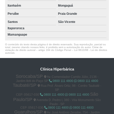
Itanhaém
Mongaguá
Peruíbe
Praia Grande
Santos
São Vicente
Itapororoca
Mamanguape
O conteúdo do texto desta página é de direito reservado. Sua reprodução, parcial ou
total, mesmo citando nossos links, é proibida sem a autorização do autor. Crime de
violação de direito autoral – artigo 184 do Código Penal –
Lei 9610/98 - Lei de direitos
autorais
.
Clínica Hiperbárica
Sorocaba/SP
Av. Comendador Camilo Júlio, 2136 -
Jardim Ibiti do Paço SP
0800 111 4800
0800 111 4800
Taubaté/SP
Rua Prof. Álvaro Ortiz, 98 - Centro Taubaté -
SP
São
CEP: 05617-030
0800 111 4800
0800 111 4800
Paulo/SP
Avenida D. Pedro I, 380 - Vila Monumento São
Paulo - SP
CEP: 05617-030
0800 111 4800
0800 111 4800
Guarulhos/SP
Av. José Antônio Zeraibe, 754 - Jardim