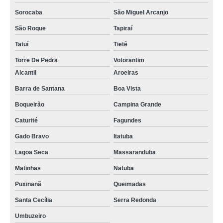
Sorocaba
São Miguel Arcanjo
São Roque
Tapiraí
Tatuí
Tietê
Torre De Pedra
Votorantim
Alcantil
Aroeiras
Barra de Santana
Boa Vista
Boqueirão
Campina Grande
Caturité
Fagundes
Gado Bravo
Itatuba
Lagoa Seca
Massaranduba
Matinhas
Natuba
Puxinanã
Queimadas
Santa Cecília
Serra Redonda
Umbuzeiro