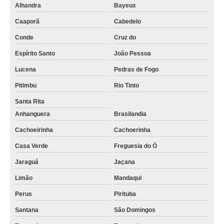
Alhandra
Bayeux
Caaporã
Cabedelo
Conde
Cruz do
Espírito Santo
João Pessoa
Lucena
Pedras de Fogo
Pitimbu
Rio Tinto
Santa Rita
Anhanguera
Brasilandia
Cachoeirinha
Cachoerinha
Casa Verde
Freguesia do Ó
Jaraguá
Jaçana
Limão
Mandaqui
Perus
Pirituba
Santana
São Domingos