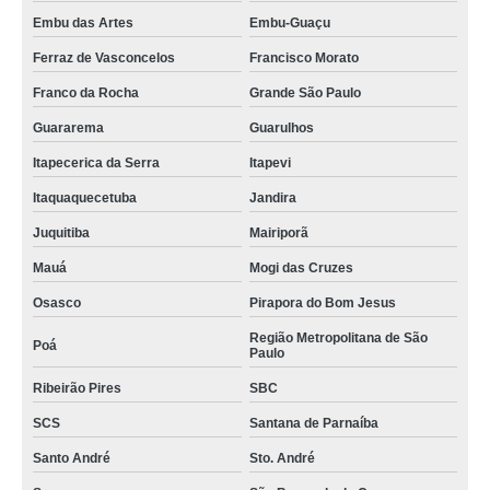
Embu das Artes
Embu-Guaçu
Ferraz de Vasconcelos
Francisco Morato
Franco da Rocha
Grande São Paulo
Guararema
Guarulhos
Itapecerica da Serra
Itapevi
Itaquaquecetuba
Jandira
Juquitiba
Mairiporã
Mauá
Mogi das Cruzes
Osasco
Pirapora do Bom Jesus
Região Metropolitana de São
Poá
Paulo
Ribeirão Pires
SBC
SCS
Santana de Parnaíba
Santo André
Sto. André