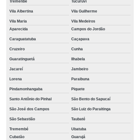
Tremenbe
Tucuruvi
Vila Albertina
Vila Guilherme
Vila Maria
Vila Medeiros
Aparecida
Campos do Jordão
Caraguatatuba
Caçapava
Cruzeiro
Cunha
Guaratinguetá
Ilhabela
Jacareí
Jambeiro
Lorena
Paraibuna
Pindamonhangaba
Piquete
Santo Antônio do Pinhal
São Bento do Sapucaí
São José dos Campos
São Luiz do Paraitinga
São Sebastião
Taubaté
Tremembé
Ubatuba
Cubatão
Guarujá