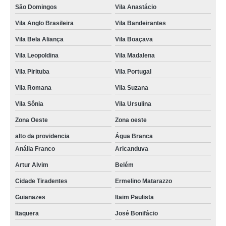
São Domingos
Vila Anastácio
Vila Anglo Brasileira
Vila Bandeirantes
Vila Bela Aliança
Vila Boaçava
Vila Leopoldina
Vila Madalena
Vila Pirituba
Vila Portugal
Vila Romana
Vila Suzana
Vila Sônia
Vila Ursulina
Zona Oeste
Zona oeste
alto da providencia
Água Branca
Anália Franco
Aricanduva
Artur Alvim
Belém
Cidade Tiradentes
Ermelino Matarazzo
Guianazes
Itaim Paulista
Itaquera
José Bonifácio