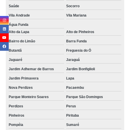
Saúde
Socorro
Vila Andrade
Vila Mariana
Água Funda
Alto da Lapa
Alto de Pinheiros
Bairro do Limão
Barra Funda
Butantã
Freguesia do Ó
Jaguaré
Jaraguá
Jardim Adhemar de Barros
Jardim Bonfiglioli
Jardim Primavera
Lapa
Nova Perdizes
Pacaembu
Parque Monteiro Soares
Parque São Domingos
Perdizes
Perus
Pinheiros
Pirituba
Pompéia
Sumaré