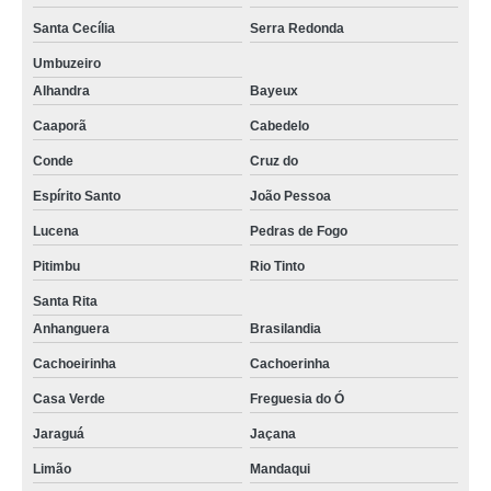
Santa Cecília
Serra Redonda
Umbuzeiro
Alhandra
Bayeux
Caaporã
Cabedelo
Conde
Cruz do
Espírito Santo
João Pessoa
Lucena
Pedras de Fogo
Pitimbu
Rio Tinto
Santa Rita
Anhanguera
Brasilandia
Cachoeirinha
Cachoerinha
Casa Verde
Freguesia do Ó
Jaraguá
Jaçana
Limão
Mandaqui