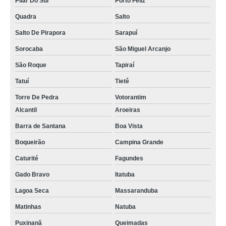
Pilar Do Sul
Porto Feliz
Quadra
Salto
Salto De Pirapora
Sarapuí
Sorocaba
São Miguel Arcanjo
São Roque
Tapiraí
Tatuí
Tietê
Torre De Pedra
Votorantim
Alcantil
Aroeiras
Barra de Santana
Boa Vista
Boqueirão
Campina Grande
Caturité
Fagundes
Gado Bravo
Itatuba
Lagoa Seca
Massaranduba
Matinhas
Natuba
Puxinanã
Queimadas