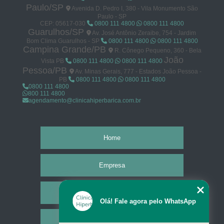
Paulo/SP
Avenida D. Pedro I, 380 - Vila Monumento São
Paulo - SP
CEP: 05617-030
0800 111 4800
0800 111 4800
Guarulhos/SP
Av. José Antônio Zeraibe, 754 - Jardim
Bom Clima Guarulhos - SP
0800 111 4800
0800 111 4800
Campina Grande/PB
R. Cônego Pequeno, 360 - Bela
João
Vista PB
0800 111 4800
0800 111 4800
Pessoa/PB
Av. Minas Gerais, 777 - Estados João Pessoa -
PB
0800 111 4800
0800 111 4800
0800 111 4800
800 111 4800
agendamento@clinicahiperbarica.com.br
Home
Empresa
Missão
Olá! Fale agora pelo WhatsApp
Serviços