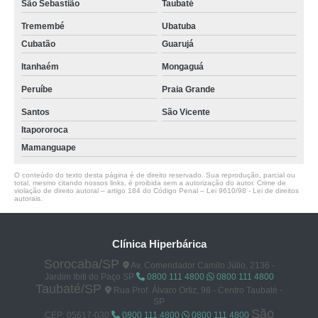
São Sebastião
Taubaté
Tremembé
Ubatuba
Cubatão
Guarujá
Itanhaém
Mongaguá
Peruíbe
Praia Grande
Santos
São Vicente
Itapororoca
Mamanguape
O conteúdo do texto desta página é de direito reservado. Sua reprodução, parcial ou
total, mesmo citando nossos links, é proibida sem a autorização do autor. Crime de
violação de direito autoral – artigo 184 do Código Penal –
Lei 9610/98 - Lei de direitos
autorais
.
Clínica Hiperbárica
Sorocaba/SP
Av. Comendador Camilo Júlio, 2136 -
Jardim Ibiti do Paço SP
0800 111 4800
0800 111 4800
Taubaté/SP
Rua Prof. Álvaro Ortiz, 98 - Centro Taubaté -
SP
São
CEP: 05617-030
0800 111 4800
0800 111 4800