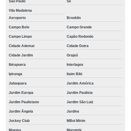
São Paulo
Sé
Vila Madalena
Aeroporto
Brooklin
Campo Belo
Campo Grande
Campo Limpo
Capão Redondo
Cidade Ademar
Cidade Dutra
Cidade Jardim
Grajaú
Ibirapuera
Interlagos
Ipiranga
Itaim Bibi
Jabaquara
Jardim América
Jardim Europa
Jardim Paulista
Jardim Paulistano
Jardim São Luiz
Jardim Ângela
Jardins
Jockey Club
MBoi Mirim
Moema
Morumbi