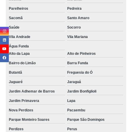
Parelheiros
Pedreira
Sacomã
Santo Amaro
Saúde
Socorro
Vila Andrade
Vila Mariana
Água Funda
Alto da Lapa
Alto de Pinheiros
Bairro do Limão
Barra Funda
Butantã
Freguesia do Ó
Jaguaré
Jaraguá
Jardim Adhemar de Barros
Jardim Bonfiglioli
Jardim Primavera
Lapa
Nova Perdizes
Pacaembu
Parque Monteiro Soares
Parque São Domingos
Perdizes
Perus