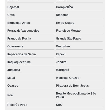
Cajamar
Carapicuíba
Cotia
Diadema
Embu das Artes
Embu-Guaçu
Ferraz de Vasconcelos
Francisco Morato
Franco da Rocha
Grande São Paulo
Guararema
Guarulhos
Itapecerica da Serra
Itapevi
Itaquaquecetuba
Jandira
Juquitiba
Mairiporã
Mauá
Mogi das Cruzes
Osasco
Pirapora do Bom Jesus
Região Metropolitana de São
Poá
Paulo
Ribeirão Pires
SBC