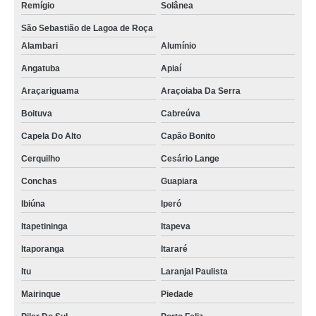
Remígio
Solânea
São Sebastião de Lagoa de Roça
Alambari
Alumínio
Angatuba
Apiaí
Araçariguama
Araçoiaba Da Serra
Boituva
Cabreúva
Capela Do Alto
Capão Bonito
Cerquilho
Cesário Lange
Conchas
Guapiara
Ibiúna
Iperó
Itapetininga
Itapeva
Itaporanga
Itararé
Itu
Laranjal Paulista
Mairinque
Piedade