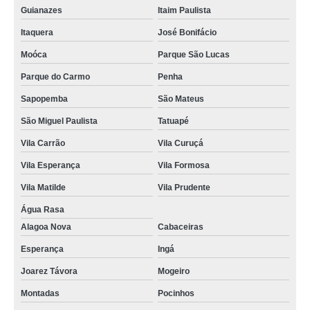
Guianazes
Itaim Paulista
Itaquera
José Bonifácio
Moóca
Parque São Lucas
Parque do Carmo
Penha
Sapopemba
São Mateus
São Miguel Paulista
Tatuapé
Vila Carrão
Vila Curuçá
Vila Esperança
Vila Formosa
Vila Matilde
Vila Prudente
Água Rasa
Alagoa Nova
Cabaceiras
Esperança
Ingá
Joarez Távora
Mogeiro
Montadas
Pocinhos