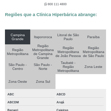
800 111 4800
Regiões que a Clínica Hiperbárica abrange:
Campina
Litoral de São
Itapororoca
Paraíba
Grande
Paulo
Região
Região
Região
Região
Metropolitana
Metropolitana
Metropolitana
Metropolitana
de Campina
de João Pessoa
de São Paulo
Grande
Taubaté -
São Paulo -
São Paulo -
Região
Zona Leste
Centro
Norte
Metropolitana
Zona Oeste
Zona Sul
ABC
ABCD
ABCDM
Arujá
Barueri
Caieiras