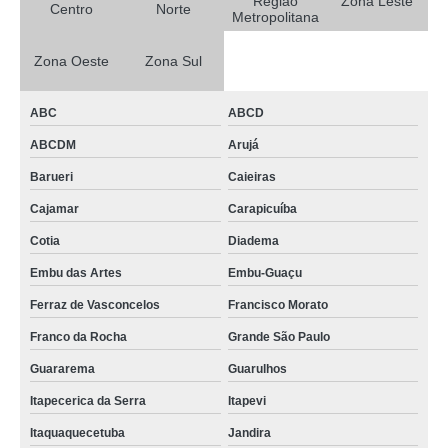
Região
Zona Leste
Centro
Norte
Metropolitana
Zona Oeste
Zona Sul
ABC
ABCD
ABCDM
Arujá
Barueri
Caieiras
Cajamar
Carapicuíba
Cotia
Diadema
Embu das Artes
Embu-Guaçu
Ferraz de Vasconcelos
Francisco Morato
Franco da Rocha
Grande São Paulo
Guararema
Guarulhos
Itapecerica da Serra
Itapevi
Itaquaquecetuba
Jandira