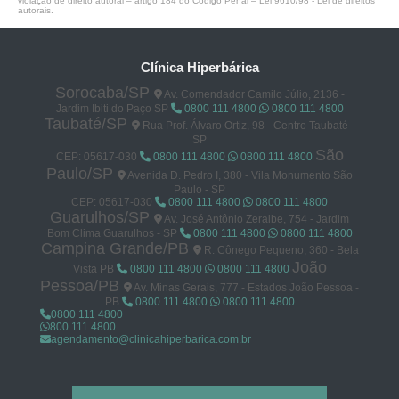
violação de direito autoral – artigo 184 do Código Penal –
Lei 9610/98 - Lei de direitos
autorais
.
Clínica Hiperbárica
Sorocaba/SP
Av. Comendador Camilo Júlio, 2136 -
Jardim Ibiti do Paço SP
0800 111 4800
0800 111 4800
Taubaté/SP
Rua Prof. Álvaro Ortiz, 98 - Centro Taubaté -
SP
São
CEP: 05617-030
0800 111 4800
0800 111 4800
Paulo/SP
Avenida D. Pedro I, 380 - Vila Monumento São
Paulo - SP
CEP: 05617-030
0800 111 4800
0800 111 4800
Guarulhos/SP
Av. José Antônio Zeraibe, 754 - Jardim
Bom Clima Guarulhos - SP
0800 111 4800
0800 111 4800
Campina Grande/PB
R. Cônego Pequeno, 360 - Bela
João
Vista PB
0800 111 4800
0800 111 4800
Pessoa/PB
Av. Minas Gerais, 777 - Estados João Pessoa -
PB
0800 111 4800
0800 111 4800
0800 111 4800
800 111 4800
agendamento@clinicahiperbarica.com.br