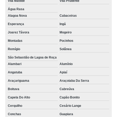
Vila Matilde
Vila Prudente
Água Rasa
Alagoa Nova
Cabaceiras
Esperança
Ingá
Joarez Távora
Mogeiro
Montadas
Pocinhos
Remígio
Solânea
São Sebastião de Lagoa de Roça
Alambari
Alumínio
Angatuba
Apiaí
Araçariguama
Araçoiaba Da Serra
Boituva
Cabreúva
Capela Do Alto
Capão Bonito
Cerquilho
Cesário Lange
Conchas
Guapiara