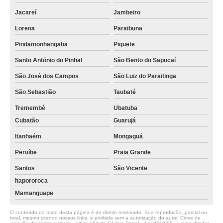
Jacareí
Jambeiro
Lorena
Paraibuna
Pindamonhangaba
Piquete
Santo Antônio do Pinhal
São Bento do Sapucaí
São José dos Campos
São Luiz do Paraitinga
São Sebastião
Taubaté
Tremembé
Ubatuba
Cubatão
Guarujá
Itanhaém
Mongaguá
Peruíbe
Praia Grande
Santos
São Vicente
Itapororoca
Mamanguape
O conteúdo do texto desta página é de direito reservado. Sua reprodução, parcial ou
total, mesmo citando nossos links, é proibida sem a autorização do autor. Crime de