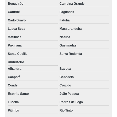
Boqueirão
Campina Grande
Caturité
Fagundes
Gado Bravo
Itatuba
Lagoa Seca
Massaranduba
Matinhas
Natuba
Puxinanã
Queimadas
Santa Cecília
Serra Redonda
Umbuzeiro
Alhandra
Bayeux
Caaporã
Cabedelo
Conde
Cruz do
Espírito Santo
João Pessoa
Lucena
Pedras de Fogo
Pitimbu
Rio Tinto