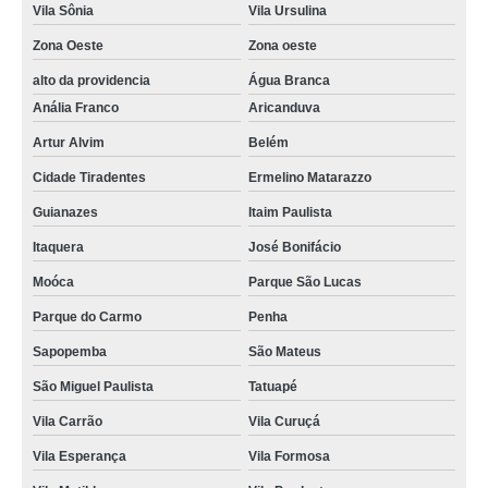
Vila Sônia
Vila Ursulina
Zona Oeste
Zona oeste
alto da providencia
Água Branca
Anália Franco
Aricanduva
Artur Alvim
Belém
Cidade Tiradentes
Ermelino Matarazzo
Guianazes
Itaim Paulista
Itaquera
José Bonifácio
Moóca
Parque São Lucas
Parque do Carmo
Penha
Sapopemba
São Mateus
São Miguel Paulista
Tatuapé
Vila Carrão
Vila Curuçá
Vila Esperança
Vila Formosa