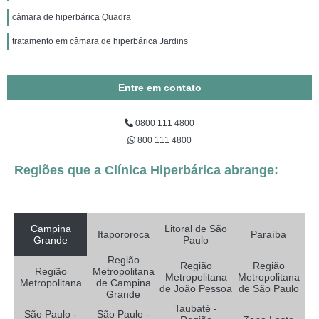
câmara de hiperbárica Quadra
tratamento em câmara de hiperbárica Jardins
Entre em contato
0800 111 4800
800 111 4800
Regiões que a Clínica Hiperbárica abrange:
Campina
Litoral de São
Itapororoca
Paraíba
Grande
Paulo
Região
Região
Região
Região
Metropolitana
Metropolitana
Metropolitana
Metropolitana
de Campina
de João Pessoa
de São Paulo
Grande
Taubaté -
São Paulo -
São Paulo -