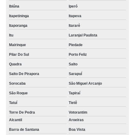
Ibiúna
Iperó
Itapetininga
Itapeva
Itaporanga
Itararé
Itu
Laranjal Paulista
Mairinque
Piedade
Pilar Do Sul
Porto Feliz
Quadra
Salto
Salto De Pirapora
Sarapuí
Sorocaba
São Miguel Arcanjo
São Roque
Tapiraí
Tatuí
Tietê
Torre De Pedra
Votorantim
Alcantil
Aroeiras
Barra de Santana
Boa Vista