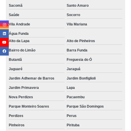
Sacomã
Santo Amaro
Saúde
Socorro
Vila Andrade
Vila Mariana
Água Funda
Alto da Lapa
Alto de Pinheiros
Bairro do Limão
Barra Funda
Butantã
Freguesia do Ó
Jaguaré
Jaraguá
Jardim Adhemar de Barros
Jardim Bonfiglioli
Jardim Primavera
Lapa
Nova Perdizes
Pacaembu
Parque Monteiro Soares
Parque São Domingos
Perdizes
Perus
Pinheiros
Pirituba