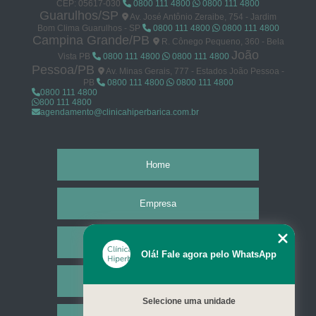
CEP: 05617-030
0800 111 4800
0800 111 4800
Guarulhos/SP
Av. José Antônio Zeraibe, 754 - Jardim
Bom Clima Guarulhos - SP
0800 111 4800
0800 111 4800
Campina Grande/PB
R. Cônego Pequeno, 360 - Bela
João
Vista PB
0800 111 4800
0800 111 4800
Pessoa/PB
Av. Minas Gerais, 777 - Estados João Pessoa -
PB
0800 111 4800
0800 111 4800
0800 111 4800
800 111 4800
agendamento@clinicahiperbarica.com.br
Home
Empresa
Missão
Olá! Fale agora pelo WhatsApp
Serviços
Selecione uma unidade