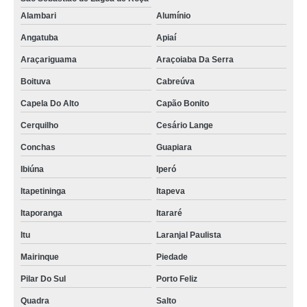
Alambari
Alumínio
Angatuba
Apiaí
Araçariguama
Araçoiaba Da Serra
Boituva
Cabreúva
Capela Do Alto
Capão Bonito
Cerquilho
Cesário Lange
Conchas
Guapiara
Ibiúna
Iperó
Itapetininga
Itapeva
Itaporanga
Itararé
Itu
Laranjal Paulista
Mairinque
Piedade
Pilar Do Sul
Porto Feliz
Quadra
Salto