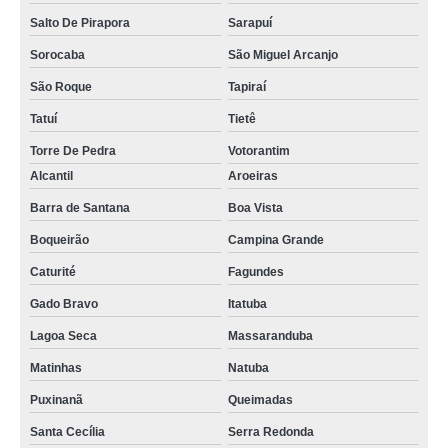
Salto De Pirapora
Sarapuí
Sorocaba
São Miguel Arcanjo
São Roque
Tapiraí
Tatuí
Tietê
Torre De Pedra
Votorantim
Alcantil
Aroeiras
Barra de Santana
Boa Vista
Boqueirão
Campina Grande
Caturité
Fagundes
Gado Bravo
Itatuba
Lagoa Seca
Massaranduba
Matinhas
Natuba
Puxinanã
Queimadas
Santa Cecília
Serra Redonda