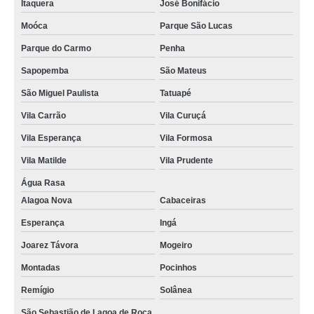
Itaquera
José Bonifácio
Moóca
Parque São Lucas
Parque do Carmo
Penha
Sapopemba
São Mateus
São Miguel Paulista
Tatuapé
Vila Carrão
Vila Curuçá
Vila Esperança
Vila Formosa
Vila Matilde
Vila Prudente
Água Rasa
Alagoa Nova
Cabaceiras
Esperança
Ingá
Joarez Távora
Mogeiro
Montadas
Pocinhos
Remígio
Solânea
São Sebastião de Lagoa de Roça