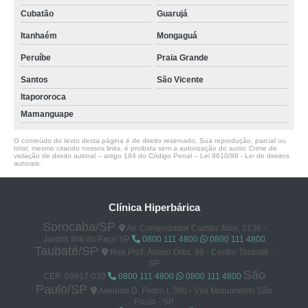
Cubatão
Guarujá
Itanhaém
Mongaguá
Peruíbe
Praia Grande
Santos
São Vicente
Itapororoca
Mamanguape
O conteúdo do texto desta página é de direito reservado. Sua reprodução, parcial ou
total, mesmo citando nossos links, é proibida sem a autorização do autor. Crime de
violação de direito autoral – artigo 184 do Código Penal –
Lei 9610/98 - Lei de direitos
autorais
.
Clínica Hiperbárica
Sorocaba/SP
Av. Comendador Camilo Júlio, 2136 -
Jardim Ibiti do Paço SP
0800 111 4800
0800 111 4800
Taubaté/SP
Rua Prof. Álvaro Ortiz, 98 - Centro Taubaté -
SP
São
CEP: 05617-030
0800 111 4800
0800 111 4800
Paulo/SP
Avenida D. Pedro I, 380 - Vila Monumento São
Paulo - SP