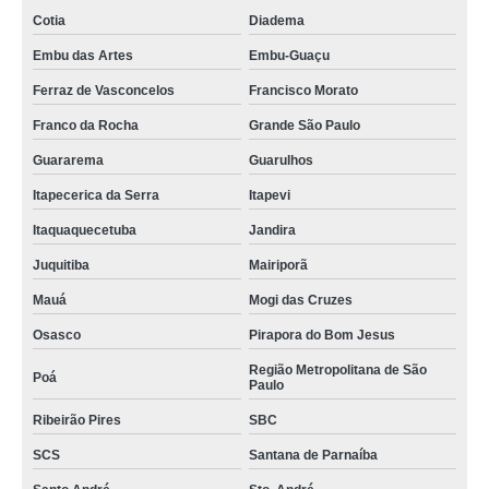
Cotia
Diadema
Embu das Artes
Embu-Guaçu
Ferraz de Vasconcelos
Francisco Morato
Franco da Rocha
Grande São Paulo
Guararema
Guarulhos
Itapecerica da Serra
Itapevi
Itaquaquecetuba
Jandira
Juquitiba
Mairiporã
Mauá
Mogi das Cruzes
Osasco
Pirapora do Bom Jesus
Região Metropolitana de São
Poá
Paulo
Ribeirão Pires
SBC
SCS
Santana de Parnaíba