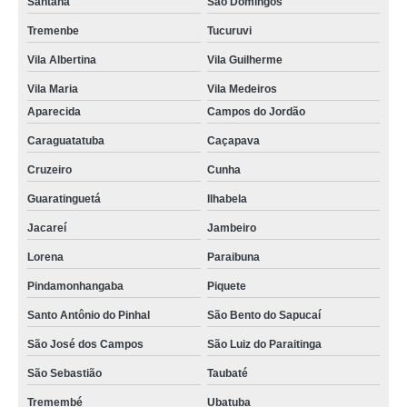
Santana
São Domingos
Tremenbe
Tucuruvi
Vila Albertina
Vila Guilherme
Vila Maria
Vila Medeiros
Aparecida
Campos do Jordão
Caraguatatuba
Caçapava
Cruzeiro
Cunha
Guaratinguetá
Ilhabela
Jacareí
Jambeiro
Lorena
Paraibuna
Pindamonhangaba
Piquete
Santo Antônio do Pinhal
São Bento do Sapucaí
São José dos Campos
São Luiz do Paraitinga
São Sebastião
Taubaté
Tremembé
Ubatuba