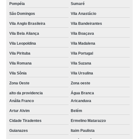
Pompéia
Sumaré
São Domingos
Vila Anastácio
Vila Anglo Brasileira
Vila Bandeirantes
Vila Bela Aliança
Vila Boaçava
Vila Leopoldina
Vila Madalena
Vila Pirituba
Vila Portugal
Vila Romana
Vila Suzana
Vila Sônia
Vila Ursulina
Zona Oeste
Zona oeste
alto da providencia
Água Branca
Anália Franco
Aricanduva
Artur Alvim
Belém
Cidade Tiradentes
Ermelino Matarazzo
Guianazes
Itaim Paulista