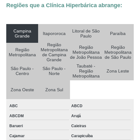
Regiões que a Clínica Hiperbárica abrange:
Campina
Litoral de São
Itapororoca
Paraíba
Grande
Paulo
Região
Região
Região
Região
Metropolitana
Metropolitana
Metropolitana
Metropolitana
de Campina
de João Pessoa
de São Paulo
Grande
Taubaté -
São Paulo -
São Paulo -
Região
Zona Leste
Centro
Norte
Metropolitana
Zona Oeste
Zona Sul
ABC
ABCD
ABCDM
Arujá
Barueri
Caieiras
Cajamar
Carapicuíba