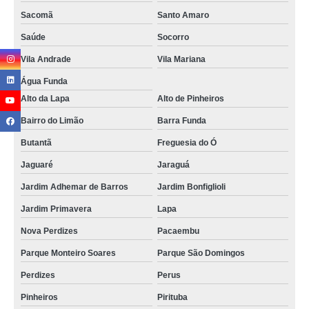
Sacomã
Santo Amaro
Saúde
Socorro
Vila Andrade
Vila Mariana
Água Funda
Alto da Lapa
Alto de Pinheiros
Bairro do Limão
Barra Funda
Butantã
Freguesia do Ó
Jaguaré
Jaraguá
Jardim Adhemar de Barros
Jardim Bonfiglioli
Jardim Primavera
Lapa
Nova Perdizes
Pacaembu
Parque Monteiro Soares
Parque São Domingos
Perdizes
Perus
Pinheiros
Pirituba