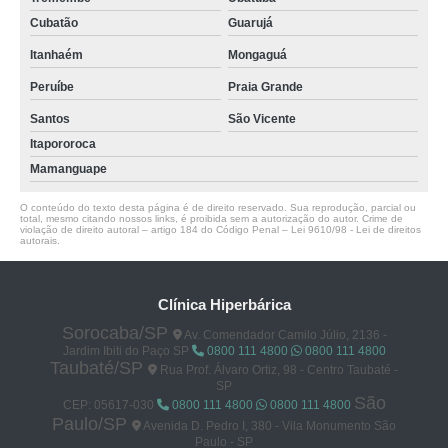
Cubatão
Guarujá
Itanhaém
Mongaguá
Peruíbe
Praia Grande
Santos
São Vicente
Itapororoca
Mamanguape
O conteúdo do texto desta página é de direito reservado. Sua reprodução, parcial ou
total, mesmo citando nossos links, é proibida sem a autorização do autor. Crime de
violação de direito autoral – artigo 184 do Código Penal –
Lei 9610/98 - Lei de direitos
autorais
.
Clínica Hiperbárica
Sorocaba/SP
Av. Comendador Camilo Júlio, 2136 -
Jardim Ibiti do Paço SP
0800 111 4800
0800 111 4800
Taubaté/SP
Rua Prof. Álvaro Ortiz, 98 - Centro Taubaté -
SP
São
CEP: 05617-030
0800 111 4800
0800 111 4800
Paulo/SP
Avenida D. Pedro I, 380 - Vila Monumento São
Paulo - SP