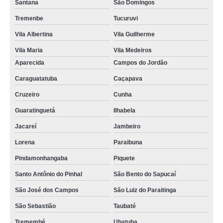
Santana
São Domingos
Tremenbe
Tucuruvi
Vila Albertina
Vila Guilherme
Vila Maria
Vila Medeiros
Aparecida
Campos do Jordão
Caraguatatuba
Caçapava
Cruzeiro
Cunha
Guaratinguetá
Ilhabela
Jacareí
Jambeiro
Lorena
Paraibuna
Pindamonhangaba
Piquete
Santo Antônio do Pinhal
São Bento do Sapucaí
São José dos Campos
São Luiz do Paraitinga
São Sebastião
Taubaté
Tremembé
Ubatuba