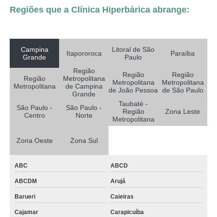
Regiões que a Clínica Hiperbárica abrange:
Campina
Litoral de São
Itapororoca
Paraíba
Grande
Paulo
Região
Região
Região
Região
Metropolitana
Metropolitana
Metropolitana
Metropolitana
de Campina
de João Pessoa
de São Paulo
Grande
Taubaté -
São Paulo -
São Paulo -
Região
Zona Leste
Centro
Norte
Metropolitana
Zona Oeste
Zona Sul
ABC
ABCD
ABCDM
Arujá
Barueri
Caieiras
Cajamar
Carapicuíba