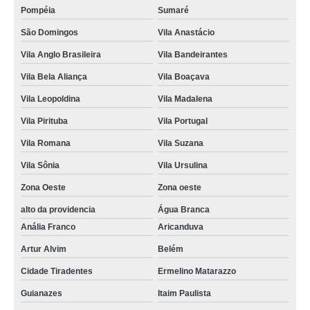
Pompéia
Sumaré
São Domingos
Vila Anastácio
Vila Anglo Brasileira
Vila Bandeirantes
Vila Bela Aliança
Vila Boaçava
Vila Leopoldina
Vila Madalena
Vila Pirituba
Vila Portugal
Vila Romana
Vila Suzana
Vila Sônia
Vila Ursulina
Zona Oeste
Zona oeste
alto da providencia
Água Branca
Anália Franco
Aricanduva
Artur Alvim
Belém
Cidade Tiradentes
Ermelino Matarazzo
Guianazes
Itaim Paulista