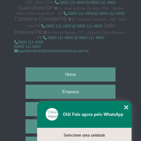
CEP: 05617-030
0800 111 4800
0800 111 4800
Guarulhos/SP
Av. José Antônio Zeraibe, 754 - Jardim
Bom Clima Guarulhos - SP
0800 111 4800
0800 111 4800
Campina Grande/PB
R. Cônego Pequeno, 360 - Bela
João
Vista PB
0800 111 4800
0800 111 4800
Pessoa/PB
Av. Minas Gerais, 777 - Estados João Pessoa -
PB
0800 111 4800
0800 111 4800
0800 111 4800
800 111 4800
agendamento@clinicahiperbarica.com.br
Home
Empresa
Missão
Olá! Fale agora pelo WhatsApp
Serviços
Selecione uma unidade