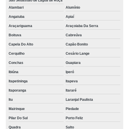
São Sebastião de Lagoa de Roça
Alambari
Alumínio
Angatuba
Apiaí
Araçariguama
Araçoiaba Da Serra
Boituva
Cabreúva
Capela Do Alto
Capão Bonito
Cerquilho
Cesário Lange
Conchas
Guapiara
Ibiúna
Iperó
Itapetininga
Itapeva
Itaporanga
Itararé
Itu
Laranjal Paulista
Mairinque
Piedade
Pilar Do Sul
Porto Feliz
Quadra
Salto