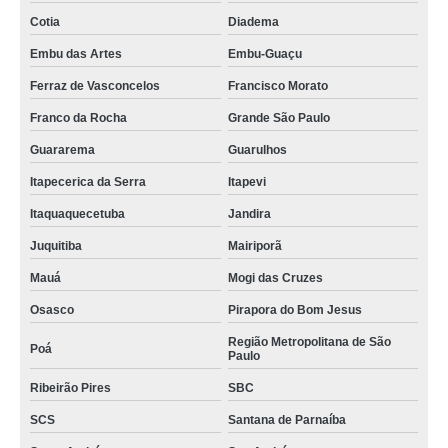
Cotia
Diadema
Embu das Artes
Embu-Guaçu
Ferraz de Vasconcelos
Francisco Morato
Franco da Rocha
Grande São Paulo
Guararema
Guarulhos
Itapecerica da Serra
Itapevi
Itaquaquecetuba
Jandira
Juquitiba
Mairiporã
Mauá
Mogi das Cruzes
Osasco
Pirapora do Bom Jesus
Região Metropolitana de São
Poá
Paulo
Ribeirão Pires
SBC
SCS
Santana de Parnaíba