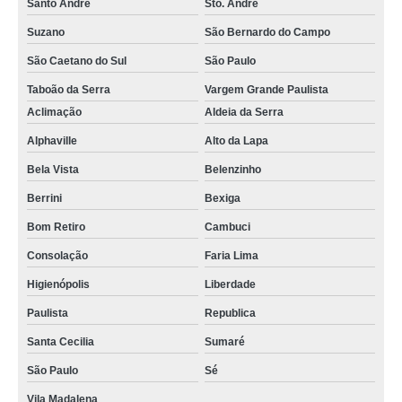
Santo André
Sto. André
Suzano
São Bernardo do Campo
São Caetano do Sul
São Paulo
Taboão da Serra
Vargem Grande Paulista
Aclimação
Aldeia da Serra
Alphaville
Alto da Lapa
Bela Vista
Belenzinho
Berrini
Bexiga
Bom Retiro
Cambuci
Consolação
Faria Lima
Higienópolis
Liberdade
Paulista
Republica
Santa Cecilia
Sumaré
São Paulo
Sé
Vila Madalena