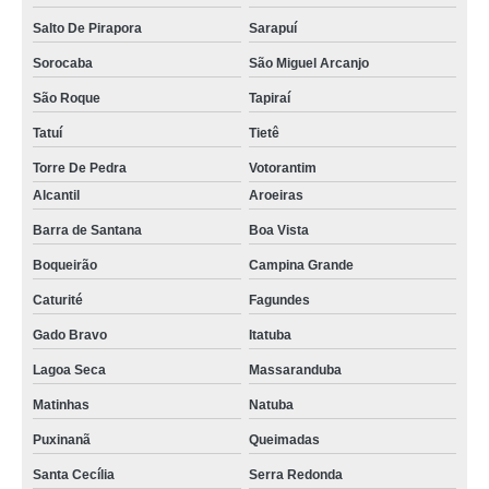
Salto De Pirapora
Sarapuí
Sorocaba
São Miguel Arcanjo
São Roque
Tapiraí
Tatuí
Tietê
Torre De Pedra
Votorantim
Alcantil
Aroeiras
Barra de Santana
Boa Vista
Boqueirão
Campina Grande
Caturité
Fagundes
Gado Bravo
Itatuba
Lagoa Seca
Massaranduba
Matinhas
Natuba
Puxinanã
Queimadas
Santa Cecília
Serra Redonda