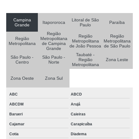
Campina
Litoral de São
Itapororoca
Paraíba
Grande
Paulo
Região
Região
Região
Região
Metropolitana
Metropolitana
Metropolitana
Metropolitana
de Campina
de João Pessoa
de São Paulo
Grande
Taubaté -
São Paulo -
São Paulo -
Região
Zona Leste
Centro
Norte
Metropolitana
Zona Oeste
Zona Sul
ABC
ABCD
ABCDM
Arujá
Barueri
Caieiras
Cajamar
Carapicuíba
Cotia
Diadema