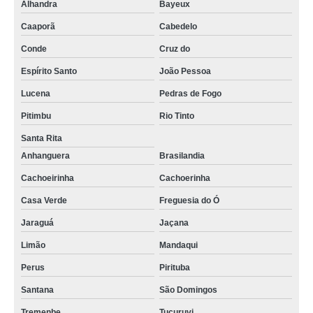
Alhandra
Bayeux
Caaporã
Cabedelo
Conde
Cruz do
Espírito Santo
João Pessoa
Lucena
Pedras de Fogo
Pitimbu
Rio Tinto
Santa Rita
Anhanguera
Brasilandia
Cachoeirinha
Cachoerinha
Casa Verde
Freguesia do Ó
Jaraguá
Jaçana
Limão
Mandaqui
Perus
Pirituba
Santana
São Domingos
Tremenbe
Tucuruvi