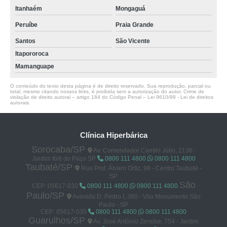
Itanhaém
Mongaguá
Peruíbe
Praia Grande
Santos
São Vicente
Itapororoca
Mamanguape
O conteúdo do texto desta página é de direito reservado. Sua reprodução, parcial ou
total, mesmo citando nossos links, é proibida sem a autorização do autor. Crime de
violação de direito autoral – artigo 184 do Código Penal –
Lei 9610/98 - Lei de direitos
autorais
.
Clínica Hiperbárica
Sorocaba/SP
Av. Comendador Camilo Júlio, 2136 -
Jardim Ibiti do Paço SP
0800 111 4800
0800 111 4800
Taubaté/SP
Rua Prof. Álvaro Ortiz, 98 - Centro Taubaté -
SP
São
CEP: 05617-030
0800 111 4800
0800 111 4800
Paulo/SP
Avenida D. Pedro I, 380 - Vila Monumento São
Paulo - SP
CEP: 05617-030
0800 111 4800
0800 111 4800
Guarulhos/SP
Av. José Antônio Zeraibe, 754 - Jardim