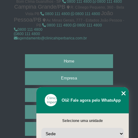
Bom Clima Guarulhos - SP
0800 111 4800
0800 111 4800
Campina Grande/PB
R. Cônego Pequeno, 360 - Bela
João
Vista PB
0800 111 4800
0800 111 4800
Pessoa/PB
Av. Minas Gerais, 777 - Estados João Pessoa -
PB
0800 111 4800
0800 111 4800
0800 111 4800
800 111 4800
agendamento@clinicahiperbarica.com.br
Home
Empresa
Missão
Olá! Fale agora pelo WhatsApp
Serviços
Selecione uma unidade
Contato