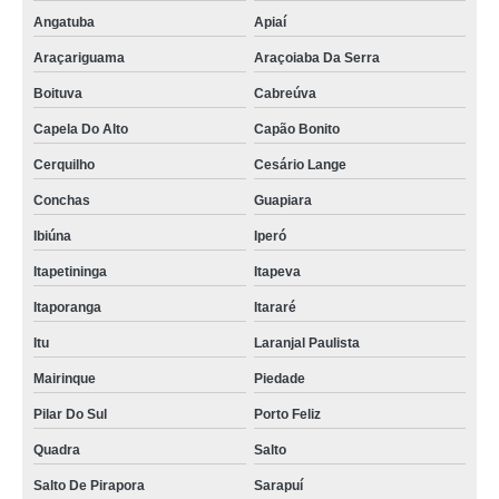
Angatuba
Apiaí
Araçariguama
Araçoiaba Da Serra
Boituva
Cabreúva
Capela Do Alto
Capão Bonito
Cerquilho
Cesário Lange
Conchas
Guapiara
Ibiúna
Iperó
Itapetininga
Itapeva
Itaporanga
Itararé
Itu
Laranjal Paulista
Mairinque
Piedade
Pilar Do Sul
Porto Feliz
Quadra
Salto
Salto De Pirapora
Sarapuí