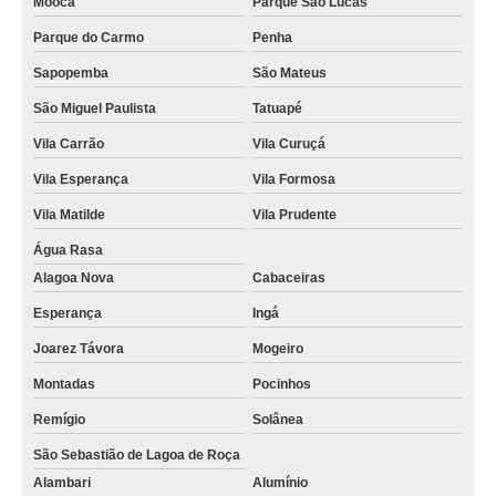
Moóca
Parque São Lucas
Parque do Carmo
Penha
Sapopemba
São Mateus
São Miguel Paulista
Tatuapé
Vila Carrão
Vila Curuçá
Vila Esperança
Vila Formosa
Vila Matilde
Vila Prudente
Água Rasa
Alagoa Nova
Cabaceiras
Esperança
Ingá
Joarez Távora
Mogeiro
Montadas
Pocinhos
Remígio
Solânea
São Sebastião de Lagoa de Roça
Alambari
Alumínio