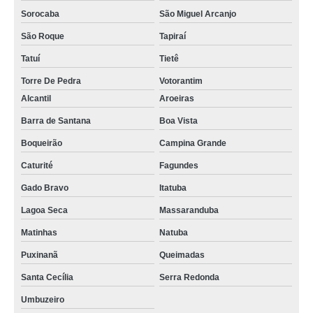
Sorocaba
São Miguel Arcanjo
São Roque
Tapiraí
Tatuí
Tietê
Torre De Pedra
Votorantim
Alcantil
Aroeiras
Barra de Santana
Boa Vista
Boqueirão
Campina Grande
Caturité
Fagundes
Gado Bravo
Itatuba
Lagoa Seca
Massaranduba
Matinhas
Natuba
Puxinanã
Queimadas
Santa Cecília
Serra Redonda
Umbuzeiro