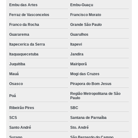
Embu das Artes
Embu-Guaçu
Ferraz de Vasconcelos
Francisco Morato
Franco da Rocha
Grande São Paulo
Guararema
Guarulhos
Itapecerica da Serra
Itapevi
Itaquaquecetuba
Jandira
Juquitiba
Mairiporã
Mauá
Mogi das Cruzes
Osasco
Pirapora do Bom Jesus
Região Metropolitana de São
Poá
Paulo
Ribeirão Pires
SBC
SCS
Santana de Parnaíba
Santo André
Sto. André
Suzano
São Bernardo do Campo