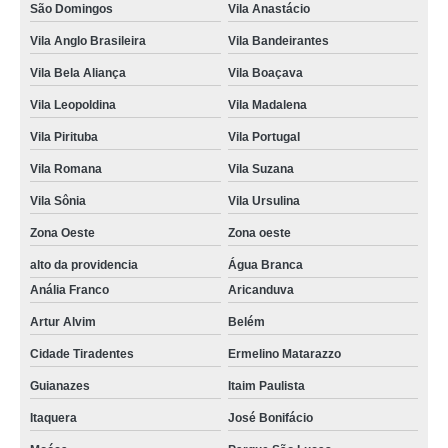
São Domingos
Vila Anastácio
Vila Anglo Brasileira
Vila Bandeirantes
Vila Bela Aliança
Vila Boaçava
Vila Leopoldina
Vila Madalena
Vila Pirituba
Vila Portugal
Vila Romana
Vila Suzana
Vila Sônia
Vila Ursulina
Zona Oeste
Zona oeste
alto da providencia
Água Branca
Anália Franco
Aricanduva
Artur Alvim
Belém
Cidade Tiradentes
Ermelino Matarazzo
Guianazes
Itaim Paulista
Itaquera
José Bonifácio