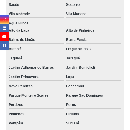
Saúde
Socorro
Vila Andrade
Vila Mariana
Água Funda
Alto da Lapa
Alto de Pinheiros
Bairro do Limão
Barra Funda
Butantã
Freguesia do Ó
Jaguaré
Jaraguá
Jardim Adhemar de Barros
Jardim Bonfiglioli
Jardim Primavera
Lapa
Nova Perdizes
Pacaembu
Parque Monteiro Soares
Parque São Domingos
Perdizes
Perus
Pinheiros
Pirituba
Pompéia
Sumaré