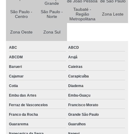
de João Pessoa
de São Paulo
Grande
Taubaté -
São Paulo -
São Paulo -
Região
Zona Leste
Centro
Norte
Metropolitana
Zona Oeste
Zona Sul
ABC
ABCD
ABCDM
Arujá
Barueri
Caieiras
Cajamar
Carapicuíba
Cotia
Diadema
Embu das Artes
Embu-Guaçu
Ferraz de Vasconcelos
Francisco Morato
Franco da Rocha
Grande São Paulo
Guararema
Guarulhos
Itapecerica da Serra
Itapevi