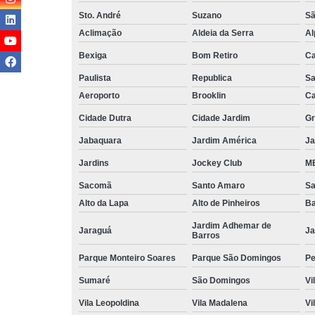
Sto. André
Suzano
Sã
Aclimação
Aldeia da Serra
Al
Bexiga
Bom Retiro
C
Paulista
Republica
Sa
Aeroporto
Brooklin
Ca
Cidade Dutra
Cidade Jardim
Gr
Jabaquara
Jardim América
Ja
Jardins
Jockey Club
MB
Sacomã
Santo Amaro
S
Alto da Lapa
Alto de Pinheiros
Ba
Jardim Adhemar de
Jaraguá
Ja
Barros
Parque Monteiro Soares
Parque São Domingos
Pe
Sumaré
São Domingos
Vi
Vila Leopoldina
Vila Madalena
Vi