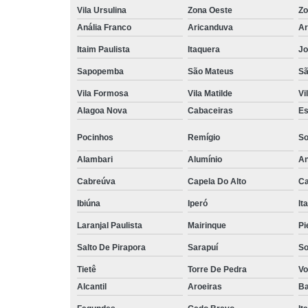
Vila Ursulina
Zona Oeste
Zo
Anália Franco
Aricanduva
Ar
Itaim Paulista
Itaquera
Jo
Sapopemba
São Mateus
Sã
Vila Formosa
Vila Matilde
Vi
Alagoa Nova
Cabaceiras
Es
Pocinhos
Remígio
So
Alambari
Alumínio
An
Cabreúva
Capela Do Alto
Ca
Ibiúna
Iperó
It
Laranjal Paulista
Mairinque
Pi
Salto De Pirapora
Sarapuí
So
Tietê
Torre De Pedra
Vo
Alcantil
Aroeiras
Ba