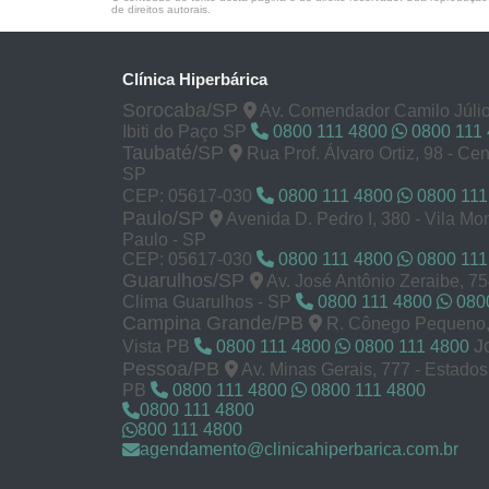
de direitos autorais
.
Clínica Hiperbárica
Sorocaba/SP
Av. Comendador Camilo Júlio
Ibiti do Paço SP
0800 111 4800
0800 111
Taubaté/SP
Rua Prof. Álvaro Ortiz, 98 - Cen
SP
CEP: 05617-030
0800 111 4800
0800 111
Paulo/SP
Avenida D. Pedro I, 380 - Vila M
Paulo - SP
CEP: 05617-030
0800 111 4800
0800 111
Guarulhos/SP
Av. José Antônio Zeraibe, 7
Clima Guarulhos - SP
0800 111 4800
0800
Campina Grande/PB
R. Cônego Pequeno, 
J
Vista PB
0800 111 4800
0800 111 4800
Pessoa/PB
Av. Minas Gerais, 777 - Estado
PB
0800 111 4800
0800 111 4800
0800 111 4800
800 111 4800
agendamento@clinicahiperbarica.com.br