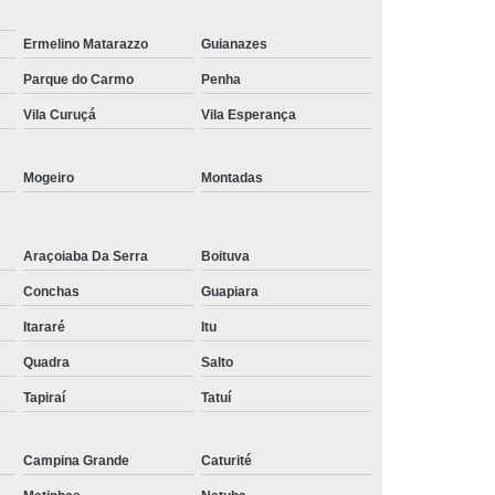
Tratamento de Oxigenoterapia em Taubaté
Ermelino Matarazzo
Guianazes
Tratamento Oxigenoterapia Hiperbárica
Parque do Carmo
Penha
igenoterapia
Tratamento Via Oxigenoterapia
Vila Curuçá
Vila Esperança
Mogeiro
Montadas
Araçoiaba Da Serra
Boituva
Conchas
Guapiara
Itararé
Itu
Quadra
Salto
Tapiraí
Tatuí
Campina Grande
Caturité