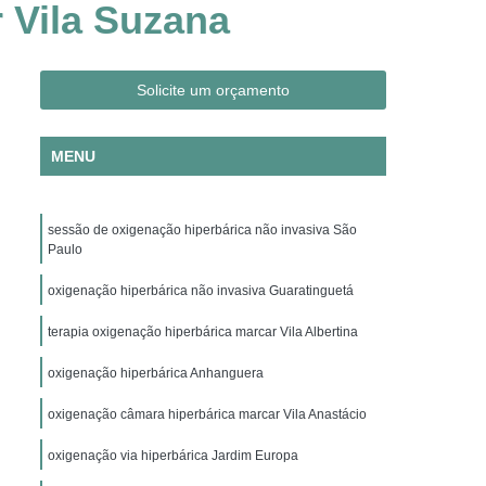
 Vila Suzana
Clínica Hiperbárica em São Paulo
ica em Taubaté
Clínica Hiperbárica Hospitalar
ra Hiperbárica
Oxigenação Hiperbárica
Solicite um orçamento
ção Hiperbárica em Campina Grande
MENU
Oxigenação Hiperbárica em São Paulo
Oxigenação Hiperbárica em Taubaté
sessão de oxigenação hiperbárica não invasiva São
genação Hiperbárica Tratamento
Paulo
pia de Oxigenação Hiperbárica
oxigenação hiperbárica não invasiva Guaratinguetá
ia
Oxigenoterapia em Campina Grande
terapia oxigenação hiperbárica marcar Vila Albertina
em São Paulo
Oxigenoterapia em Sorocaba
oxigenação hiperbárica Anhanguera
enoterapia para Cicatrização
oxigenação câmara hiperbárica marcar Vila Anastácio
Oxigenoterapia para Tratamento de Feridas
Oxigenoterapia Tratamento de Feridas
oxigenação via hiperbárica Jardim Europa