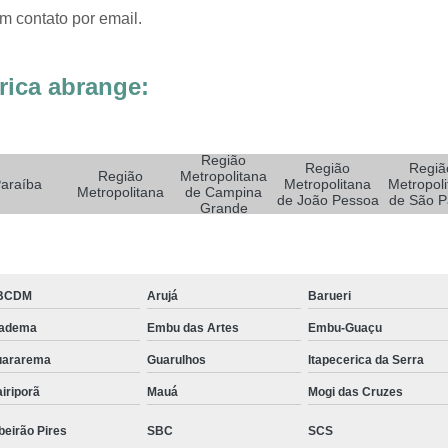
Sistemas de Oxigenoterapia
Sistemas d
m contato por email.
Sistemas de Oxigenoterapia Tratamento Pé 
Sistemas Oxigenoterapia em Campina Grande
rica abrange:
Sistemas Oxigenoterapia em São Paulo
Sistemas Oxigenoterapia em Taubaté
Si
Região
Região
Regiã
Sistemas Oxigenoterapia para Pé Diabético
Sist
Região
Metropolitana
araíba
Metropolitana
Metropoli
Metropolitana
de Campina
de João Pessoa
de São P
Feridas Tratamento
Tratamento com Oxigênio par
Grande
Tratamento de Feridas Enfermagem
Tratamento
Tratamento de Feridas Enfe
BCDM
Arujá
Barueri
Tratamento de Feridas Enf
iadema
Embu das Artes
Embu-Guaçu
Tratamento de Feridas Enfermagem em Sorocaba
uararema
Guarulhos
Itapecerica da Serra
Tratamento para Cicatrização de Feridas
iriporã
Mauá
Mogi das Cruzes
Tratamento Hiperbárico Claudicação Intermitente
beirão Pires
SBC
SCS
Tratamento Hiperbárico de úlcera Varicosa
Tr