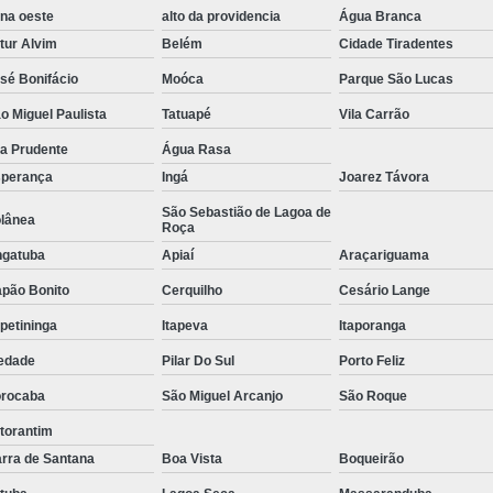
na oeste
alto da providencia
Água Branca
Tratamento de Oxigenoterapia em Sorocaba
tur Alvim
Belém
Cidade Tiradentes
Tratamento de Oxigenoterapia Hiperbárica
sé Bonifácio
Moóca
Parque São Lucas
Tratamento para Oxigenoterapia
Tratamento por Ox
o Miguel Paulista
Tatuapé
Vila Carrão
la Prudente
Água Rasa
perança
Ingá
Joarez Távora
São Sebastião de Lagoa de
lânea
Roça
gatuba
Apiaí
Araçariguama
pão Bonito
Cerquilho
Cesário Lange
apetininga
Itapeva
Itaporanga
edade
Pilar Do Sul
Porto Feliz
rocaba
São Miguel Arcanjo
São Roque
torantim
rra de Santana
Boa Vista
Boqueirão