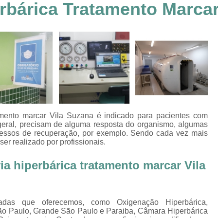
rbárica Tratamento Marcar
Clínica Hiperbárica em João Pessoa
Clínica Hiperbárica em Sorocaba
Clínica Hiperbár
Clínica Oxigenoterapia Hiperbárica
Clínica pa
Oxigenação Hiperbárica Clínica
Oxigena
Oxigenação Hiperbárica em João Pessoa
Oxigenação Hiperbárica em Sorocaba
Oxigenação Hiperbárica Terapia
Oxi
tamento marcar Vila Suzana é indicado para pacientes com
Oxigenação Via Hiperbárica
Tera
 geral, precisam de alguma resposta do organismo, algumas
ocessos de recuperação, por exemplo. Sendo cada vez mais
Terapia Oxigenação Hiperbárica
Oxigenoterap
ser realizado por profissionais.
Oxigenoterapia em João Pessoa
Oxigenoterapia 
a hiperbárica tratamento marcar Vila
Oxigenoterapia em Taubaté
Oxig
Oxigenoterapia para Tratamento de Diabéticos
adas que oferecemos, como Oxigenação Hiperbárica,
Oxigenoterapia Tratamento de Diabéticos
ão Paulo, Grande São Paulo e Paraiba, Câmara Hiperbárica