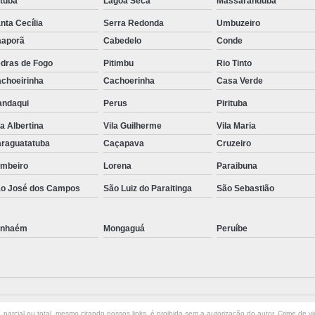
atuba
Lagoa Seca
Massaranduba
nta Cecília
Serra Redonda
Umbuzeiro
aporã
Cabedelo
Conde
dras de Fogo
Pitimbu
Rio Tinto
choeirinha
Cachoerinha
Casa Verde
ndaqui
Perus
Pirituba
la Albertina
Vila Guilherme
Vila Maria
raguatatuba
Caçapava
Cruzeiro
mbeiro
Lorena
Paraibuna
o José dos Campos
São Luiz do Paraitinga
São Sebastião
anhaém
Mongaguá
Peruíbe
parcial ou total, mesmo citando nossos links, é proibida sem a autorização do autor. Crime de vi