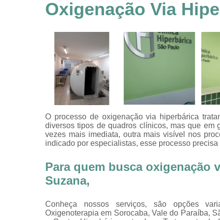
feridas
Oxigenação Via Hipe
Tratamentos
hiperbáricos
Tratamentos por
hiperbárica
Tratamentos por
oxigenoterapia
O processo de
oxigenação via hiperbárica tra
diversos tipos de quadros clínicos, mas que em
vezes mais imediata, outra mais visível nos pr
indicado por especialistas, esse processo precisa 
Para quem busca oxigenação vi
Suzana,
Conheça nossos serviços, são opções vari
Oxigenoterapia em Sorocaba, Vale do Paraíba, S