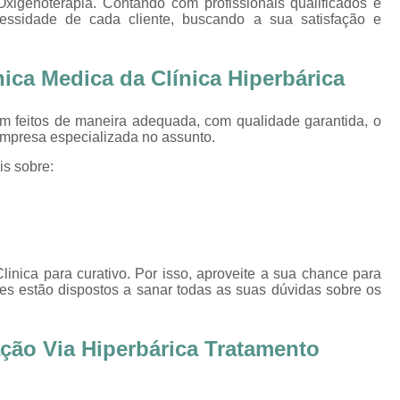
xigenoterapia. Contando com profissionais qualificados e
Oxigenoterapia Tratamento de Pé Diabét
essidade de cada cliente, buscando a sua satisfação e
Oxigenoterapia Hiperbárica
Oxigenoter
Oxigenoterapia Hiperbárica em João Pessoa
ica Medica da Clínica Hiperbárica
Oxigenoterapia Hiperbárica em Sorocaba
am feitos de maneira adequada, com qualidade garantida, o
Oxigenoterapia Hiperbárica Ferida
O
 empresa especializada no assunto.
Oxigenoterapia Hiperbárica pa
is sobre:
Oxigenoterapia Hiperbárica 
Oxigenoterapia Hiperbárica Tratamento de F
Sessão de Câmara Hiperbárica
Sessão de Hiperb
inica para curativo. Por isso, aproveite a sua chance para
Sessão Hiperbárica
Sessão Hip
es estão dispostos a sanar todas as suas dúvidas sobre os
Sessão Hiperbárica em João Pessoa
Sessão Hiperbárica em Sorocaba
ção Via Hiperbárica Tratamento
Sessão Oxigenoterapia Hiperbárica
Ses