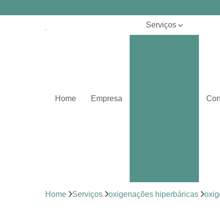
Serviços
Câmaras
hiperbáricas
Centros
hiperbáricos
Oxigenações
Home
Empresa
Con
hiperbáricas
Oxigenoterapias
Oxigenoterapias
hiperbáricas
Sessões de
hiperbárica
Sistema de
Home
Serviços
oxigenações hiperbáricas
oxig
oxigenoterapia
Tratamentos de