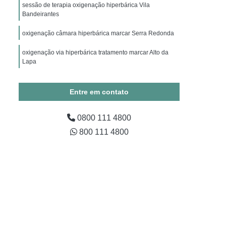
ico
Hiperbárica Oxigenoterapia
sessão de terapia oxigenação hiperbárica Vila
Bandeirantes
apia Hiperbárica em Campina Grande
oxigenação câmara hiperbárica marcar Serra Redonda
Oxigenoterapia Hiperbárica em São Paulo
oxigenação via hiperbárica tratamento marcar Alto da
Oxigenoterapia Hiperbárica em Taubaté
Lapa
xigenoterapia Hiperbárica Fratura
oxigenação câmara hiperbárica Cruzeiro
ra Tratamento de Feridas
Entre em contato
Tratamento de Feridas
0800 111 4800
ratura
Sessão Câmara Hiperbárica
800 111 4800
árica
Sessão de Oxigenoterapia Hiperbárica
erbárica em Campina Grande
Sessão Hiperbárica em São Paulo
Sessão Hiperbárica em Taubaté
são Oxigenoterapia por Hiperbárica