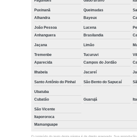
Fagundes
Gado Bravo
It
Puxinanã
Queimadas
Sa
Alhandra
Bayeux
Ca
João Pessoa
Lucena
Pe
Anhanguera
Brasilandia
Ca
Jaçana
Limão
Ma
Tremenbe
Tucuruvi
Vi
Aparecida
Campos do Jordão
Ca
Ilhabela
Jacareí
Ja
Santo Antônio do Pinhal
São Bento do Sapucaí
Sã
Ubatuba
Cubatão
Guarujá
It
São Vicente
Itapororoca
Mamanguape
O conteúdo do texto desta página é de direito reservado. Sua reprodução, 