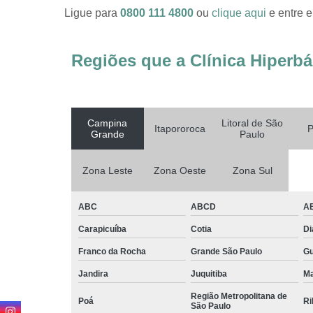
Ligue para
0800 111 4800
ou
clique aqui
e entre e
Regiões que a Clínica Hiperbá
Campina
Litoral de São
Itapororoca
P
Grande
Paulo
Zona Leste
Zona Oeste
Zona Sul
ABC
ABCD
A
Carapicuíba
Cotia
D
Franco da Rocha
Grande São Paulo
G
Jandira
Juquitiba
Ma
Região Metropolitana de
Poá
Ri
São Paulo