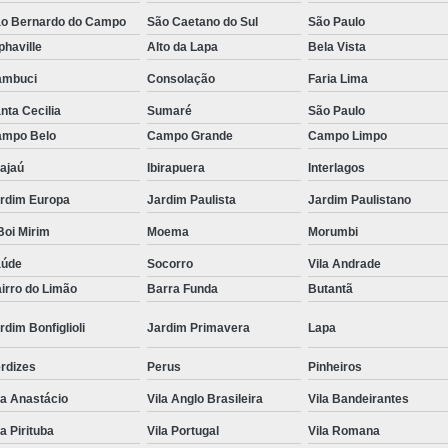
o Bernardo do Campo
São Caetano do Sul
São Paulo
Tratamento Hiperbárico em Campina Grande
phaville
Alto da Lapa
Bela Vista
Tratamento Hiperbárico em São Paulo
ambuci
Consolação
Faria Lima
Tratamento Hiperbárico em Taubaté
Tra
nta Cecilia
Sumaré
São Paulo
Tratamento Hiperbárico para Cicat
mpo Belo
Campo Grande
Campo Limpo
Tratamento Hiperbárico para Lesão Vascular
ajaú
Ibirapuera
Interlagos
Tratamento Câmara Hiperbárica
Tr
rdim Europa
Jardim Paulista
Jardim Paulistano
oi Mirim
Moema
Morumbi
Tratamento Feridas Câmara Hiperbár
aúde
Socorro
Vila Andrade
Tratamento Hiperbárica em Campina Grande
irro do Limão
Barra Funda
Butantã
Tratamento Hiperbárica em São Paulo
rdim Bonfiglioli
Jardim Primavera
Lapa
Tratamento Hiperbárica em Taubaté
T
rdizes
Perus
Pinheiros
Tratamento por Hiperbárica
Tratamento d
la Anastácio
Vila Anglo Brasileira
Vila Bandeirantes
Tratamento de Oxigenoterapia
Tratamento
la Pirituba
Vila Portugal
Vila Romana
Tratamento de Oxigenoterapia em João Pessoa