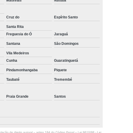
Matinhas
Natuba
Cruz do
Espírito Santo
Santa Rita
Freguesia do Ó
Jaraguá
Santana
São Domingos
Vila Medeiros
Cunha
Guaratinguetá
Pindamonhangaba
Piquete
Taubaté
Tremembé
Praia Grande
Santos
olação de direito autoral – artigo 184 do Código Penal –
Lei 9610/98 - Lei