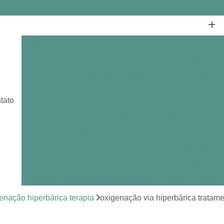
Câmara de Oxigênio Hiperbárica
Câmara Hiperbár
Câmara Hiperbárica em João Pessoa
Câmara Hiperbárica em Sorocaba
Câmara Hiperbárica Individual
Câmar
tato
Câmara Hiperbárica Tratamento Feridas
Câmara O
Centro de Medicina Hiperbárica
Centro de Oxige
Centro Hiperbárico
Centro Hiperbárico de Medici
Centro Hiperbárico em João Pessoa
Centro Hiperbárico em Sorocaba
Centro Hiperbár
Clínica de Hiperbárica
Clínica de Medicina Hiperb
enação hiperbárica terapia
oxigenação via hiperbárica tratam
Clínica Hiperbárica
Clínica Hip