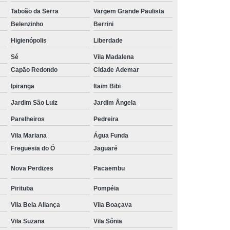
Taboão da Serra
Vargem Grande Paulista
Tratamento Hiperbárico em João Pessoa
Belenzinho
Berrini
Tratamento Hiperbárico em Sorocaba
Higienópolis
Liberdade
tamento Hiperbárico Necrose na Pele
Sé
Vila Madalena
rização de Ferida Operatória
Capão Redondo
Cidade Ademar
Hiperbárica Tratamento de Feridas
Ipiranga
Itaim Bibi
atamento em Câmara Hiperbárica
Jardim São Luiz
Jardim Ângela
Parelheiros
Pedreira
ica
Tratamento Hiperbárica
Vila Mariana
Água Funda
Tratamento Hiperbárica em João Pessoa
Freguesia do Ó
Jaguaré
Tratamento Hiperbárica em Sorocaba
Nova Perdizes
Pacaembu
ratamento Oxigenação Hiperbárica
Pirituba
Pompéia
e Feridas Oxigenoterapia Hiperbárica
Vila Bela Aliança
Vila Boaçava
 de Oxigenoterapia em Campina Grande
Vila Suzana
Vila Sônia
Tratamento de Oxigenoterapia em São Paulo