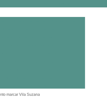
0800 111 4800
800 111 4800
ica
Câmara Hiperbárica em Campina Grande
Câmara Hiperbárica em São Paulo
Câmara Hiperbárica em Taubaté
a Hiperbárica para Cicatrização
xigênio Hiperbárica
Centro de Hiperbárica
noterapia Hiperbárica
Centro Hiperbárica
na
Centro Hiperbárico em Campina Grande
Centro Hiperbárico em São Paulo
ico em Taubaté
Centro Medicina Hiperbárica
árica
Clínica de Oxigenoterapia Hiperbárica
ento marcar Vila Suzana
erbárica em Campina Grande