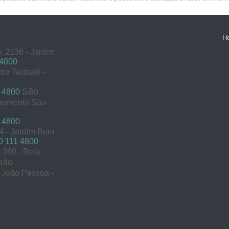
H
, 2136 - Jardim
 4800
tro Taubaté -
São
 4800
onumento São
 4800
54 - Jardim Bom
 111 4800
360 - Bela
oão
s João Pessoa -