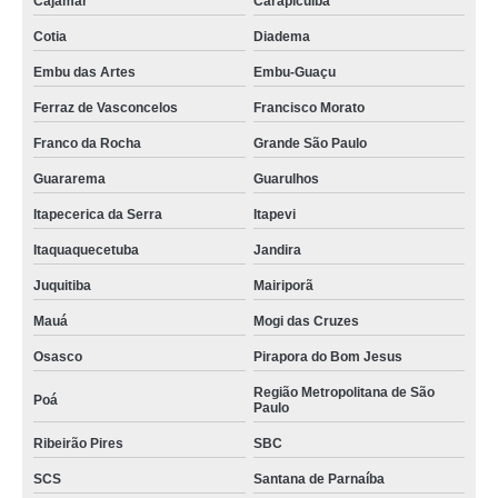
Cajamar
Carapicuíba
Cotia
Diadema
Embu das Artes
Embu-Guaçu
Ferraz de Vasconcelos
Francisco Morato
Franco da Rocha
Grande São Paulo
Guararema
Guarulhos
Itapecerica da Serra
Itapevi
Itaquaquecetuba
Jandira
Juquitiba
Mairiporã
Mauá
Mogi das Cruzes
Osasco
Pirapora do Bom Jesus
Região Metropolitana de São
Poá
Paulo
Ribeirão Pires
SBC
SCS
Santana de Parnaíba