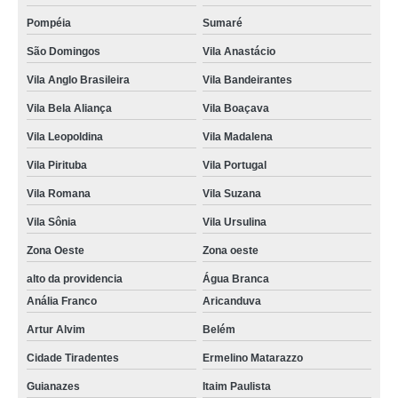
Pompéia
Sumaré
São Domingos
Vila Anastácio
Vila Anglo Brasileira
Vila Bandeirantes
Vila Bela Aliança
Vila Boaçava
Vila Leopoldina
Vila Madalena
Vila Pirituba
Vila Portugal
Vila Romana
Vila Suzana
Vila Sônia
Vila Ursulina
Zona Oeste
Zona oeste
alto da providencia
Água Branca
Anália Franco
Aricanduva
Artur Alvim
Belém
Cidade Tiradentes
Ermelino Matarazzo
Guianazes
Itaim Paulista