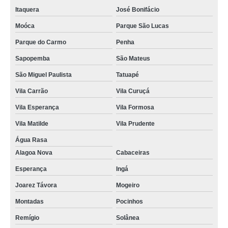
Itaquera
José Bonifácio
Moóca
Parque São Lucas
Parque do Carmo
Penha
Sapopemba
São Mateus
São Miguel Paulista
Tatuapé
Vila Carrão
Vila Curuçá
Vila Esperança
Vila Formosa
Vila Matilde
Vila Prudente
Água Rasa
Alagoa Nova
Cabaceiras
Esperança
Ingá
Joarez Távora
Mogeiro
Montadas
Pocinhos
Remígio
Solânea