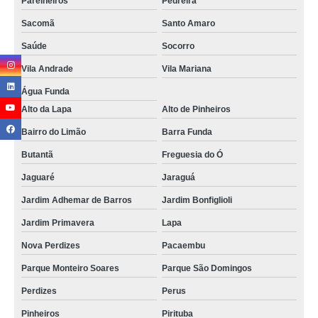
Parelheiros
Pedreira
Sacomã
Santo Amaro
Saúde
Socorro
Vila Andrade
Vila Mariana
Água Funda
Alto da Lapa
Alto de Pinheiros
Bairro do Limão
Barra Funda
Butantã
Freguesia do Ó
Jaguaré
Jaraguá
Jardim Adhemar de Barros
Jardim Bonfiglioli
Jardim Primavera
Lapa
Nova Perdizes
Pacaembu
Parque Monteiro Soares
Parque São Domingos
Perdizes
Perus
Pinheiros
Pirituba