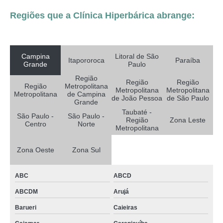
Regiões que a Clínica Hiperbárica abrange:
Campina
Litoral de São
Itapororoca
Paraíba
Grande
Paulo
Região
Região
Região
Região
Metropolitana
Metropolitana
Metropolitana
Metropolitana
de Campina
de João Pessoa
de São Paulo
Grande
Taubaté -
São Paulo -
São Paulo -
Região
Zona Leste
Centro
Norte
Metropolitana
Zona Oeste
Zona Sul
ABC
ABCD
ABCDM
Arujá
Barueri
Caieiras