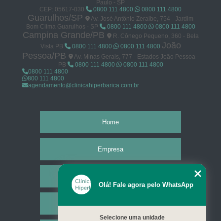
Paulo - SP
CEP: 05617-030
0800 111 4800
0800 111 4800
Guarulhos/SP
Av. José Antônio Zeraibe, 754 - Jardim
Bom Clima Guarulhos - SP
0800 111 4800
0800 111 4800
Campina Grande/PB
R. Cônego Pequeno, 360 - Bela
João
Vista PB
0800 111 4800
0800 111 4800
Pessoa/PB
Av. Minas Gerais, 777 - Estados João Pessoa -
PB
0800 111 4800
0800 111 4800
0800 111 4800
800 111 4800
agendamento@clinicahiperbarica.com.br
Home
Empresa
Missão
Olá! Fale agora pelo WhatsApp
Serviços
Selecione uma unidade