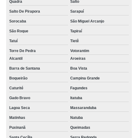
Quadra
Salto
Salto De Pirapora
Sarapuí
Sorocaba
São Miguel Arcanjo
São Roque
Tapiraí
Tatuí
Tietê
Torre De Pedra
Votorantim
Alcantil
Aroeiras
Barra de Santana
Boa Vista
Boqueirão
Campina Grande
Caturité
Fagundes
Gado Bravo
Itatuba
Lagoa Seca
Massaranduba
Matinhas
Natuba
Puxinanã
Queimadas
Santa Cecília
Serra Redonda