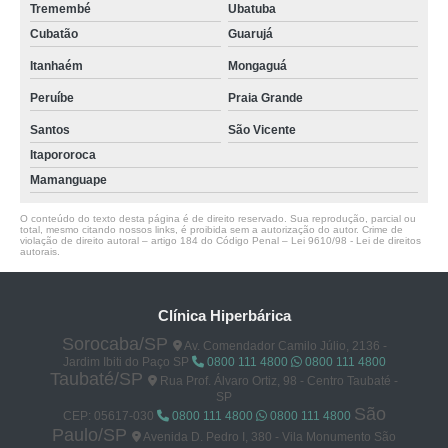
Tremembé
Ubatuba
Cubatão
Guarujá
Itanhaém
Mongaguá
Peruíbe
Praia Grande
Santos
São Vicente
Itapororoca
Mamanguape
O conteúdo do texto desta página é de direito reservado. Sua reprodução, parcial ou
total, mesmo citando nossos links, é proibida sem a autorização do autor. Crime de
violação de direito autoral – artigo 184 do Código Penal –
Lei 9610/98 - Lei de direitos
autorais
.
Clínica Hiperbárica
Sorocaba/SP
Av. Comendador Camilo Júlio, 2136 -
Jardim Ibiti do Paço SP
0800 111 4800
0800 111 4800
Taubaté/SP
Rua Prof. Álvaro Ortiz, 98 - Centro Taubaté -
SP
São
CEP: 05617-030
0800 111 4800
0800 111 4800
Paulo/SP
Avenida D. Pedro I, 380 - Vila Monumento São