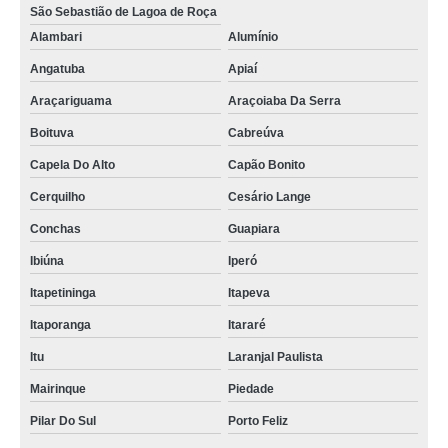
São Sebastião de Lagoa de Roça
Alambari
Alumínio
Angatuba
Apiaí
Araçariguama
Araçoiaba Da Serra
Boituva
Cabreúva
Capela Do Alto
Capão Bonito
Cerquilho
Cesário Lange
Conchas
Guapiara
Ibiúna
Iperó
Itapetininga
Itapeva
Itaporanga
Itararé
Itu
Laranjal Paulista
Mairinque
Piedade
Pilar Do Sul
Porto Feliz