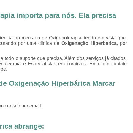
Oxigenoterapia Tratamento de Pé Diabét
Oxigenoterapia Hiperbárica
Oxigenoter
pia importa para nós. Ela precisa
Oxigenoterapia Hiperbárica em João Pessoa
Oxigenoterapia Hiperbárica em Sorocaba
riência no mercado de Oxigenoterapia, tendo em vista que,
Oxigenoterapia Hiperbárica Ferida
O
curando por uma clinica de
Oxigenação Hiperbárica
, por
Oxigenoterapia Hiperbárica pa
a todo o suporte que precisa. Além dos serviços já citados,
Oxigenoterapia Hiperbárica 
terapia e Especialistas em curativos. Entre em contato
ipe.
Oxigenoterapia Hiperbárica Tratamento de F
 de Oxigenação Hiperbárica Marcar
Sessão de Câmara Hiperbárica
Sessão de Hiperb
Sessão Hiperbárica
Sessão Hip
Sessão Hiperbárica em João Pessoa
m contato por email.
Sessão Hiperbárica em Sorocaba
Sessão Oxigenoterapia Hiperbárica
Ses
rica abrange: