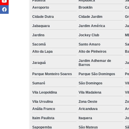
Paulista
Republica
Sa
Aeroporto
Brooklin
Ca
Cidade Dutra
Cidade Jardim
Gr
Jabaquara
Jardim América
Ja
Jardins
Jockey Club
MB
Sacomã
Santo Amaro
S
Alto da Lapa
Alto de Pinheiros
Ba
Jardim Adhemar de
Jaraguá
Ja
Barros
Parque Monteiro Soares
Parque São Domingos
Pe
Sumaré
São Domingos
Vi
Vila Leopoldina
Vila Madalena
Vi
Vila Ursulina
Zona Oeste
Zo
Anália Franco
Aricanduva
Ar
Itaim Paulista
Itaquera
Jo
Sapopemba
São Mateus
Sã