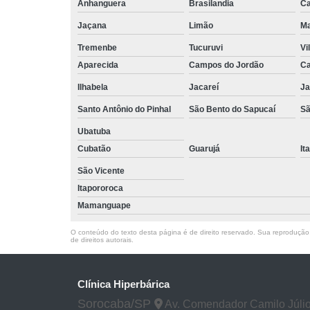
Anhanguera
Brasilandia
Ca
Jaçana
Limão
Ma
Tremenbe
Tucuruvi
Vi
Aparecida
Campos do Jordão
Ca
Ilhabela
Jacareí
Ja
Santo Antônio do Pinhal
São Bento do Sapucaí
Sã
Ubatuba
Cubatão
Guarujá
It
São Vicente
Itapororoca
Mamanguape
O conteúdo do texto desta página é de direito reservado. Sua reprodução, 
de direitos autorais
.
Clínica Hiperbárica
Sorocaba/SP
Av. Comendador Camilo Júlio