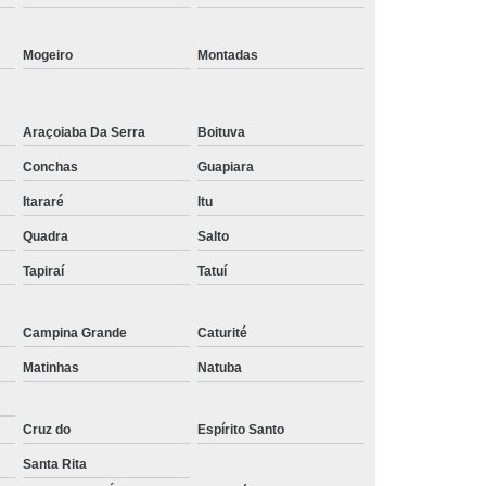
Tratamento de Oxigenoterapia em Taubaté
Mogeiro
Montadas
Tratamento Oxigenoterapia Hiperbárica
igenoterapia
Tratamento Via Oxigenoterapia
Araçoiaba Da Serra
Boituva
Conchas
Guapiara
Itararé
Itu
Quadra
Salto
Tapiraí
Tatuí
Campina Grande
Caturité
Matinhas
Natuba
Cruz do
Espírito Santo
Santa Rita