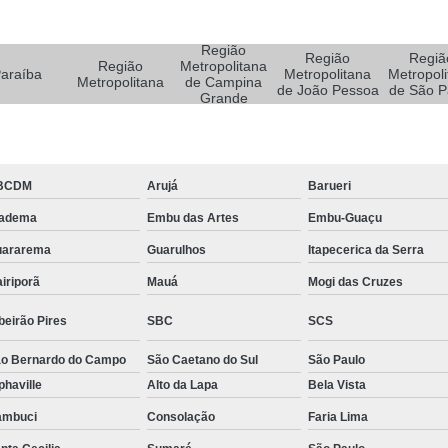
Sistemas de Oxigenoterapia
Sistemas d
Sistemas de Oxigenoterapia Tratamento Pé 
Região
Região
Regiã
Região
Metropolitana
Sistemas Oxigenoterapia em Campina Grande
araíba
Metropolitana
Metropoli
Metropolitana
de Campina
de João Pessoa
de São P
Grande
Sistemas Oxigenoterapia em São Paulo
Sistemas Oxigenoterapia em Taubaté
Si
Sistemas Oxigenoterapia para Pé Diabético
Sist
BCDM
Arujá
Barueri
Feridas Tratamento
Tratamento com Oxigênio par
iadema
Embu das Artes
Embu-Guaçu
Tratamento de Feridas Enfermagem
Tratamento
uararema
Guarulhos
Itapecerica da Serra
Tratamento de Feridas Enfe
iriporã
Mauá
Mogi das Cruzes
Tratamento de Feridas Enf
beirão Pires
SBC
SCS
Tratamento de Feridas Enfermagem em Sorocaba
o Bernardo do Campo
São Caetano do Sul
São Paulo
Tratamento para Cicatrização de Feridas
phaville
Alto da Lapa
Bela Vista
Tratamento Hiperbárico Claudicação Intermitente
ambuci
Consolação
Faria Lima
Tratamento Hiperbárico de úlcera Varicosa
Tr