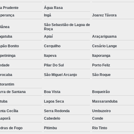
Tratamento de Oxigenoterapia em Sorocaba
la Prudente
Água Rasa
perança
Ingá
Joarez Távora
Tratamento de Oxigenoterapia Hiperbárica
São Sebastião de Lagoa de
lânea
Tratamento para Oxigenoterapia
Tratamento por Ox
Roça
gatuba
Apiaí
Araçariguama
pão Bonito
Cerquilho
Cesário Lange
apetininga
Itapeva
Itaporanga
edade
Pilar Do Sul
Porto Feliz
rocaba
São Miguel Arcanjo
São Roque
torantim
rra de Santana
Boa Vista
Boqueirão
atuba
Lagoa Seca
Massaranduba
nta Cecília
Serra Redonda
Umbuzeiro
aporã
Cabedelo
Conde
dras de Fogo
Pitimbu
Rio Tinto