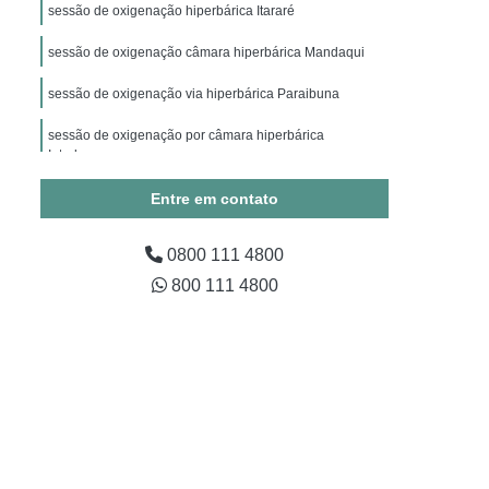
ico
Hiperbárica Oxigenoterapia
sessão de oxigenação hiperbárica Itararé
apia Hiperbárica em Campina Grande
sessão de oxigenação câmara hiperbárica Mandaqui
Oxigenoterapia Hiperbárica em São Paulo
sessão de oxigenação via hiperbárica Paraibuna
Oxigenoterapia Hiperbárica em Taubaté
sessão de oxigenação por câmara hiperbárica
xigenoterapia Hiperbárica Fratura
Interlagos
ra Tratamento de Feridas
Entre em contato
Tratamento de Feridas
0800 111 4800
ratura
Sessão Câmara Hiperbárica
800 111 4800
árica
Sessão de Oxigenoterapia Hiperbárica
erbárica em Campina Grande
Sessão Hiperbárica em São Paulo
Sessão Hiperbárica em Taubaté
são Oxigenoterapia por Hiperbárica