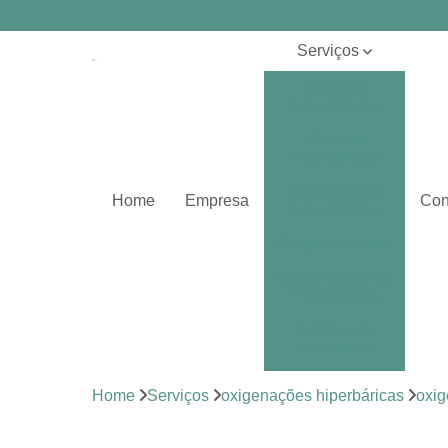
Serviços
Câmaras
hiperbáricas
Centros
hiperbáricos
Oxigenações
Home
Empresa
Con
hiperbáricas
Oxigenoterapias
Oxigenoterapias
hiperbáricas
Sessões de
hiperbárica
Sistema de
Home
Serviços
oxigenações hiperbáricas
oxig
oxigenoterapia
Tratamentos de