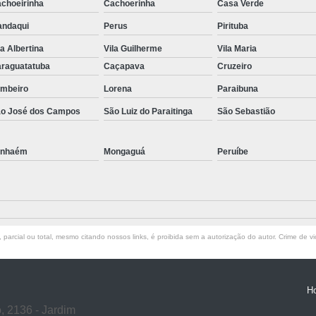
choeirinha
Cachoerinha
Casa Verde
ndaqui
Perus
Pirituba
la Albertina
Vila Guilherme
Vila Maria
raguatatuba
Caçapava
Cruzeiro
mbeiro
Lorena
Paraibuna
o José dos Campos
São Luiz do Paraitinga
São Sebastião
anhaém
Mongaguá
Peruíbe
parcial ou total, mesmo citando nossos links, é proibida sem a autorização do autor. Crime de vi
H
, 2136 - Jardim