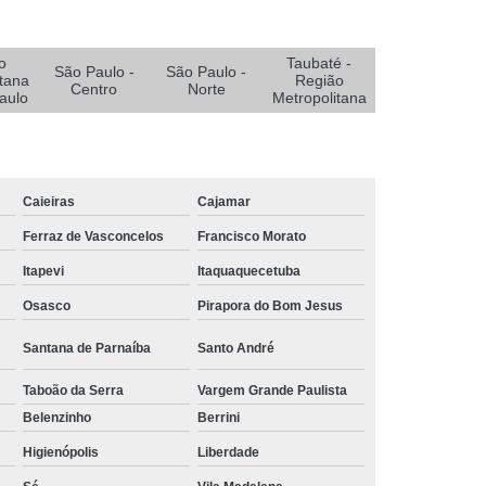
e Oxigenoterapia para Pé Diabético
Diabético
Sistemas Oxigenoterapia
o
Taubaté -
São Paulo -
São Paulo -
Sistemas Oxigenoterapia em João Pessoa
tana
Região
Centro
Norte
aulo
Metropolitana
Sistemas Oxigenoterapia em Sorocaba
stemas Oxigenoterapia para Diabético
emas Oxigenoterapia Tratamento Pé Diabético
Caieiras
Cajamar
a Feridas
Tratamento de Feridas Crônicas
Ferraz de Vasconcelos
Francisco Morato
 de Feridas Enfermagem em Campina Grande
Itapevi
Itaquaquecetuba
rmagem em João Pessoa
Osasco
Pirapora do Bom Jesus
ermagem em São Paulo
Santana de Parnaíba
Santo André
Tratamento de Feridas Enfermagem em Taubaté
Taboão da Serra
Vargem Grande Paulista
Tratamento para Feridas na Pele
Belenzinho
Berrini
Tratamento Hiperbárico de Insuficiência Arterial
Higienópolis
Liberdade
atamento Hiperbárico Deiscência da Sutura