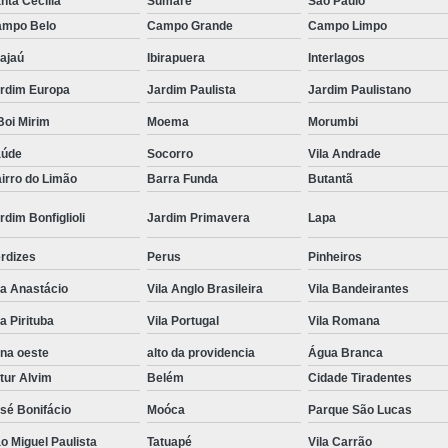
nta Cecilia
Sumaré
São Paulo
mpo Belo
Campo Grande
Campo Limpo
Tratamento Hiperbárico em Campina Grande
ajaú
Ibirapuera
Interlagos
Tratamento Hiperbárico em São Paulo
rdim Europa
Jardim Paulista
Jardim Paulistano
Tratamento Hiperbárico em Taubaté
Tra
oi Mirim
Moema
Morumbi
Tratamento Hiperbárico para Cicat
aúde
Socorro
Vila Andrade
Tratamento Hiperbárico para Lesão Vascular
irro do Limão
Barra Funda
Butantã
Tratamento Câmara Hiperbárica
Tr
rdim Bonfiglioli
Jardim Primavera
Lapa
Tratamento Feridas Câmara Hiperbár
rdizes
Perus
Pinheiros
Tratamento Hiperbárica em Campina Grande
la Anastácio
Vila Anglo Brasileira
Vila Bandeirantes
Tratamento Hiperbárica em São Paulo
la Pirituba
Vila Portugal
Vila Romana
Tratamento Hiperbárica em Taubaté
T
na oeste
alto da providencia
Água Branca
Tratamento por Hiperbárica
Tratamento d
tur Alvim
Belém
Cidade Tiradentes
Tratamento de Oxigenoterapia
Tratamento
sé Bonifácio
Moóca
Parque São Lucas
Tratamento de Oxigenoterapia em João Pessoa
o Miguel Paulista
Tatuapé
Vila Carrão