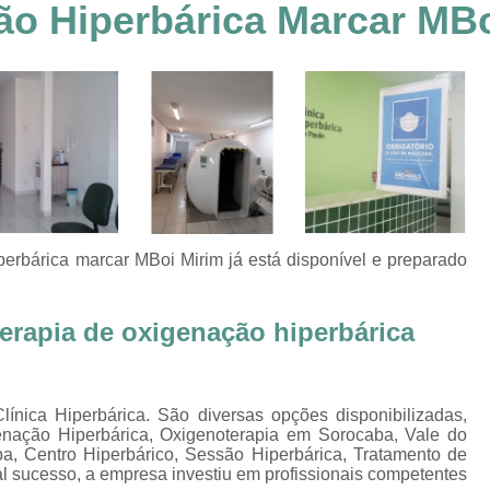
ão Hiperbárica Marcar MBo
Clínica Hiperbárica em João Pessoa
Clínica Hiperbárica em Sorocaba
Clínica Hiperbár
Clínica Oxigenoterapia Hiperbárica
Clínica pa
Oxigenação Hiperbárica Clínica
Oxigena
Oxigenação Hiperbárica em João Pessoa
Oxigenação Hiperbárica em Sorocaba
Oxigenação Hiperbárica Terapia
Oxi
perbárica marcar MBoi Mirim
já está disponível e preparado
Oxigenação Via Hiperbárica
Tera
Terapia Oxigenação Hiperbárica
Oxigenoterap
erapia de oxigenação hiperbárica
Oxigenoterapia em João Pessoa
Oxigenoterapia 
Oxigenoterapia em Taubaté
Oxig
ínica Hiperbárica. São diversas opções disponibilizadas,
Oxigenoterapia para Tratamento de Diabéticos
nação Hiperbárica, Oxigenoterapia em Sorocaba, Vale do
a, Centro Hiperbárico, Sessão Hiperbárica, Tratamento de
Oxigenoterapia Tratamento de Diabéticos
al sucesso, a empresa investiu em profissionais competentes