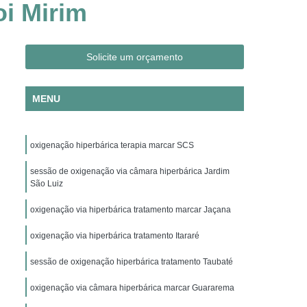
i Mirim
Clínica Hiperbárica em São Paulo
ica em Taubaté
Clínica Hiperbárica Hospitalar
ra Hiperbárica
Oxigenação Hiperbárica
Solicite um orçamento
ção Hiperbárica em Campina Grande
MENU
Oxigenação Hiperbárica em São Paulo
Oxigenação Hiperbárica em Taubaté
oxigenação hiperbárica terapia marcar SCS
genação Hiperbárica Tratamento
pia de Oxigenação Hiperbárica
sessão de oxigenação via câmara hiperbárica Jardim
São Luiz
ia
Oxigenoterapia em Campina Grande
oxigenação via hiperbárica tratamento marcar Jaçana
em São Paulo
Oxigenoterapia em Sorocaba
oxigenação via hiperbárica tratamento Itararé
enoterapia para Cicatrização
sessão de oxigenação hiperbárica tratamento Taubaté
Oxigenoterapia para Tratamento de Feridas
Oxigenoterapia Tratamento de Feridas
oxigenação via câmara hiperbárica marcar Guararema