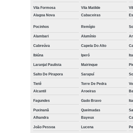
Vila Formosa
Vila Matilde
Vi
Alagoa Nova
Cabaceiras
Es
Pocinhos
Remígio
So
Alambari
Alumínio
An
Cabreúva
Capela Do Alto
Ca
Ibiúna
Iperó
It
Laranjal Paulista
Mairinque
Pi
Salto De Pirapora
Sarapuí
So
Tietê
Torre De Pedra
Vo
Alcantil
Aroeiras
Ba
Fagundes
Gado Bravo
It
Puxinanã
Queimadas
Sa
Alhandra
Bayeux
Ca
João Pessoa
Lucena
Pe