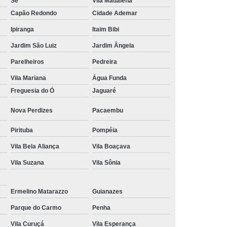
Sé
Vila Madalena
Capão Redondo
Cidade Ademar
Tratamento Hiperbárico em João Pessoa
Ipiranga
Itaim Bibi
Tratamento Hiperbárico em Sorocaba
Jardim São Luiz
Jardim Ângela
tamento Hiperbárico Necrose na Pele
Parelheiros
Pedreira
rização de Ferida Operatória
Vila Mariana
Água Funda
Hiperbárica Tratamento de Feridas
Freguesia do Ó
Jaguaré
atamento em Câmara Hiperbárica
Nova Perdizes
Pacaembu
ica
Tratamento Hiperbárica
Pirituba
Pompéia
Tratamento Hiperbárica em João Pessoa
Vila Bela Aliança
Vila Boaçava
Tratamento Hiperbárica em Sorocaba
Vila Suzana
Vila Sônia
ratamento Oxigenação Hiperbárica
e Feridas Oxigenoterapia Hiperbárica
Ermelino Matarazzo
Guianazes
 de Oxigenoterapia em Campina Grande
Parque do Carmo
Penha
Tratamento de Oxigenoterapia em São Paulo
Vila Curuçá
Vila Esperança