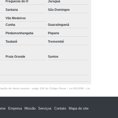
Freguesia do Ó
Jaraguá
Santana
São Domingos
Vila Medeiros
Cunha
Guaratinguetá
Pindamonhangaba
Piquete
Taubaté
Tremembé
Praia Grande
Santos
olação de direito autoral – artigo 184 do Código Penal –
Lei 9610/98 - Lei
ome
Empresa
Missão
Serviços
Contato
Mapa do site