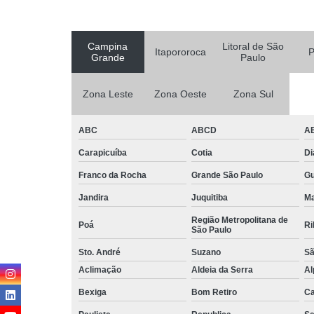
Campina
Litoral de São
Itapororoca
P
Grande
Paulo
Zona Leste
Zona Oeste
Zona Sul
ABC
ABCD
A
Carapicuíba
Cotia
D
Franco da Rocha
Grande São Paulo
G
Jandira
Juquitiba
Ma
Região Metropolitana de
Poá
Ri
São Paulo
Sto. André
Suzano
Sã
Aclimação
Aldeia da Serra
Al
Bexiga
Bom Retiro
C