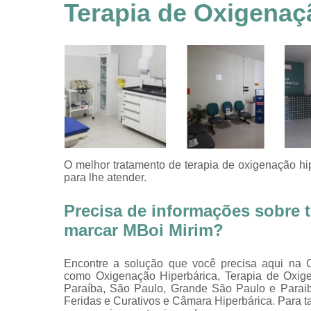
feridas
Terapia de Oxigenaç
Tratamentos
hiperbáricos
Tratamentos por
hiperbárica
Tratamentos por
oxigenoterapia
O melhor tratamento de terapia de oxigenação hi
para lhe atender.
Precisa de informações sobre t
marcar MBoi Mirim?
Encontre a solução que você precisa aqui na Cl
como Oxigenação Hiperbárica, Terapia de Oxige
Paraíba, São Paulo, Grande São Paulo e Paraib
Feridas e Curativos e Câmara Hiperbárica. Para t