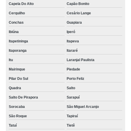
Capela Do Alto
Capão Bonito
Cerquilho
Cesário Lange
Conchas
Guapiara
Ibiúna
Iperó
Itapetininga
Itapeva
Itaporanga
Itararé
Itu
Laranjal Paulista
Mairinque
Piedade
Pilar Do Sul
Porto Feliz
Quadra
Salto
Salto De Pirapora
Sarapuí
Sorocaba
São Miguel Arcanjo
São Roque
Tapiraí
Tatuí
Tietê