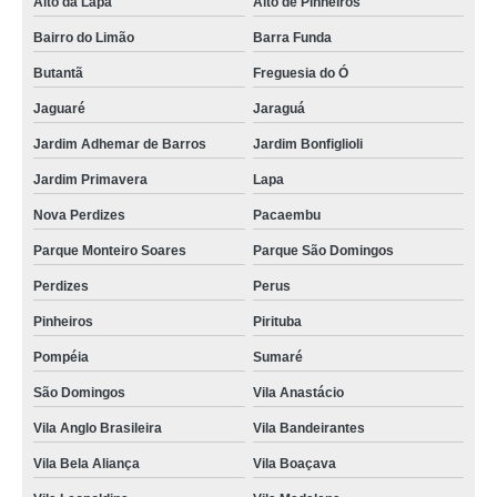
Alto da Lapa
Alto de Pinheiros
Bairro do Limão
Barra Funda
Butantã
Freguesia do Ó
Jaguaré
Jaraguá
Jardim Adhemar de Barros
Jardim Bonfiglioli
Jardim Primavera
Lapa
Nova Perdizes
Pacaembu
Parque Monteiro Soares
Parque São Domingos
Perdizes
Perus
Pinheiros
Pirituba
Pompéia
Sumaré
São Domingos
Vila Anastácio
Vila Anglo Brasileira
Vila Bandeirantes
Vila Bela Aliança
Vila Boaçava