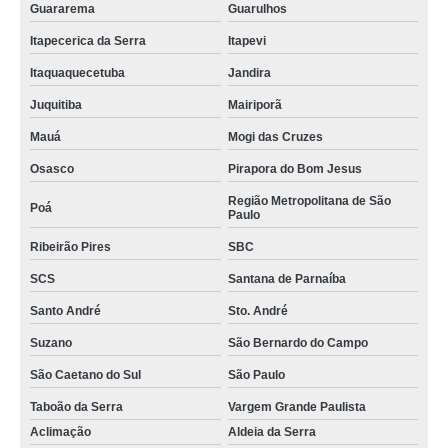
Guararema
Guarulhos
Itapecerica da Serra
Itapevi
Itaquaquecetuba
Jandira
Juquitiba
Mairiporã
Mauá
Mogi das Cruzes
Osasco
Pirapora do Bom Jesus
Região Metropolitana de São
Poá
Paulo
Ribeirão Pires
SBC
SCS
Santana de Parnaíba
Santo André
Sto. André
Suzano
São Bernardo do Campo
São Caetano do Sul
São Paulo
Taboão da Serra
Vargem Grande Paulista
Aclimação
Aldeia da Serra