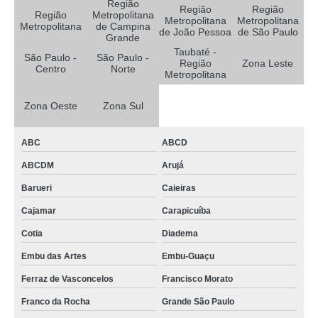
Região
Região
Região
Região
Metropolitana
Metropolitana
Metropolitana
Metropolitana
de Campina
de João Pessoa
de São Paulo
Grande
Taubaté -
São Paulo -
São Paulo -
Região
Zona Leste
Centro
Norte
Metropolitana
Zona Oeste
Zona Sul
ABC
ABCD
ABCDM
Arujá
Barueri
Caieiras
Cajamar
Carapicuíba
Cotia
Diadema
Embu das Artes
Embu-Guaçu
Ferraz de Vasconcelos
Francisco Morato
Franco da Rocha
Grande São Paulo