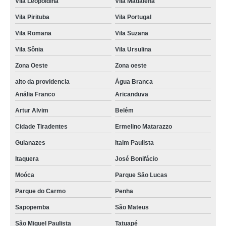
Vila Leopoldina
Vila Madalena
Vila Pirituba
Vila Portugal
Vila Romana
Vila Suzana
Vila Sônia
Vila Ursulina
Zona Oeste
Zona oeste
alto da providencia
Água Branca
Anália Franco
Aricanduva
Artur Alvim
Belém
Cidade Tiradentes
Ermelino Matarazzo
Guianazes
Itaim Paulista
Itaquera
José Bonifácio
Moóca
Parque São Lucas
Parque do Carmo
Penha
Sapopemba
São Mateus
São Miguel Paulista
Tatuapé