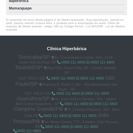
Itapororoca
Mamanguape
O conteúdo do texto desta página é de direito reservado. Sua reprodução, parcial ou
total, mesmo citando nossos links, é proibida sem a autorização do autor. Crime de
violação de direito autoral – artigo 184 do Código Penal –
Lei 9610/98 - Lei de direitos
autorais
.
Clínica Hiperbárica
Sorocaba/SP
Av. Comendador Camilo Júlio, 2136 -
Jardim Ibiti do Paço SP
0800 111 4800
0800 111 4800
Taubaté/SP
Rua Prof. Álvaro Ortiz, 98 - Centro Taubaté -
SP
São
CEP: 05617-030
0800 111 4800
0800 111 4800
Paulo/SP
Avenida D. Pedro I, 380 - Vila Monumento São
Paulo - SP
CEP: 05617-030
0800 111 4800
0800 111 4800
Guarulhos/SP
Av. José Antônio Zeraibe, 754 - Jardim
Bom Clima Guarulhos - SP
0800 111 4800
0800 111 4800
Campina Grande/PB
R. Cônego Pequeno, 360 - Bela
João
Vista PB
0800 111 4800
0800 111 4800
Pessoa/PB
Av. Minas Gerais, 777 - Estados João Pessoa -
PB
0800 111 4800
0800 111 4800
0800 111 4800