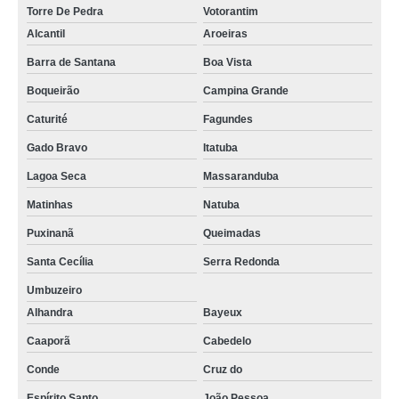
Torre De Pedra
Votorantim
Alcantil
Aroeiras
Barra de Santana
Boa Vista
Boqueirão
Campina Grande
Caturité
Fagundes
Gado Bravo
Itatuba
Lagoa Seca
Massaranduba
Matinhas
Natuba
Puxinanã
Queimadas
Santa Cecília
Serra Redonda
Umbuzeiro
Alhandra
Bayeux
Caaporã
Cabedelo
Conde
Cruz do
Espírito Santo
João Pessoa