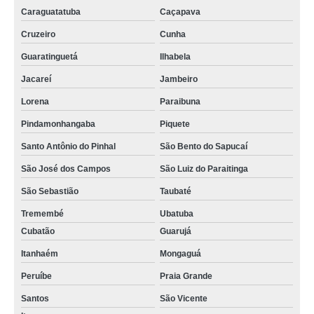
Caraguatatuba
Caçapava
Cruzeiro
Cunha
Guaratinguetá
Ilhabela
Jacareí
Jambeiro
Lorena
Paraibuna
Pindamonhangaba
Piquete
Santo Antônio do Pinhal
São Bento do Sapucaí
São José dos Campos
São Luiz do Paraitinga
São Sebastião
Taubaté
Tremembé
Ubatuba
Cubatão
Guarujá
Itanhaém
Mongaguá
Peruíbe
Praia Grande
Santos
São Vicente