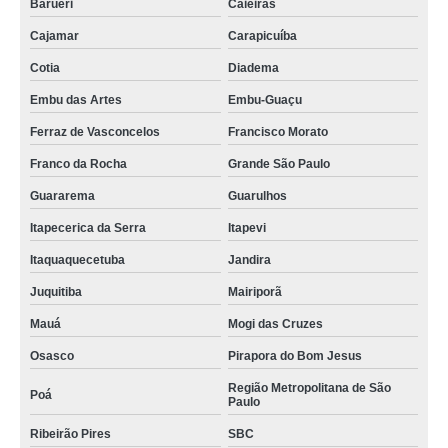
Barueri
Caieiras
Cajamar
Carapicuíba
Cotia
Diadema
Embu das Artes
Embu-Guaçu
Ferraz de Vasconcelos
Francisco Morato
Franco da Rocha
Grande São Paulo
Guararema
Guarulhos
Itapecerica da Serra
Itapevi
Itaquaquecetuba
Jandira
Juquitiba
Mairiporã
Mauá
Mogi das Cruzes
Osasco
Pirapora do Bom Jesus
Região Metropolitana de São
Poá
Paulo
Ribeirão Pires
SBC