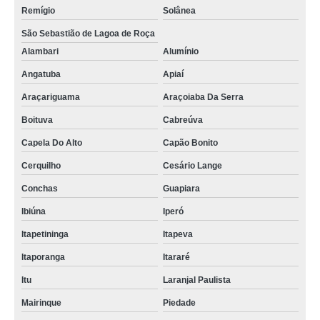
Remígio
Solânea
São Sebastião de Lagoa de Roça
Alambari
Alumínio
Angatuba
Apiaí
Araçariguama
Araçoiaba Da Serra
Boituva
Cabreúva
Capela Do Alto
Capão Bonito
Cerquilho
Cesário Lange
Conchas
Guapiara
Ibiúna
Iperó
Itapetininga
Itapeva
Itaporanga
Itararé
Itu
Laranjal Paulista
Mairinque
Piedade