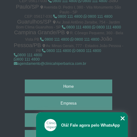
São
CEP: 05617-030
0800 111 4800
0800 111 4800
Paulo/SP
Avenida D. Pedro I, 380 - Vila Monumento São
Paulo - SP
CEP: 05617-030
0800 111 4800
0800 111 4800
Guarulhos/SP
Av. José Antônio Zeraibe, 754 - Jardim
Bom Clima Guarulhos - SP
0800 111 4800
0800 111 4800
Campina Grande/PB
R. Cônego Pequeno, 360 - Bela
João
Vista PB
0800 111 4800
0800 111 4800
Pessoa/PB
Av. Minas Gerais, 777 - Estados João Pessoa -
PB
0800 111 4800
0800 111 4800
0800 111 4800
800 111 4800
agendamento@clinicahiperbarica.com.br
Home
Empresa
Missão
Olá! Fale agora pelo WhatsApp
Serviços