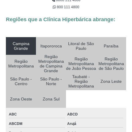
0800 111 4800
800 111 4800
Regiões que a Clínica Hiperbárica abrange:
Campina
Litoral de São
Itapororoca
Paraíba
Grande
Paulo
Região
Região
Região
Região
Metropolitana
Metropolitana
Metropolitana
Metropolitana
de Campina
de João Pessoa
de São Paulo
Grande
Taubaté -
São Paulo -
São Paulo -
Região
Zona Leste
Centro
Norte
Metropolitana
Zona Oeste
Zona Sul
ABC
ABCD
ABCDM
Arujá