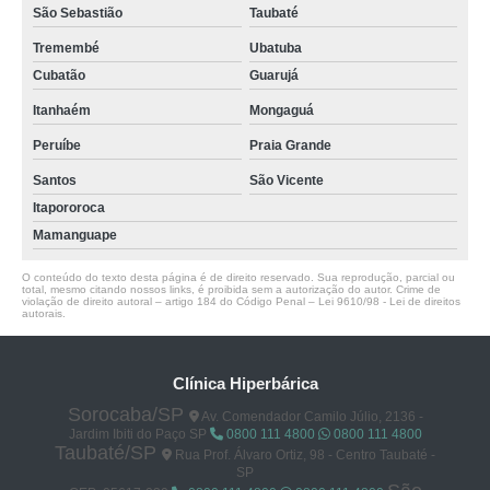
São Sebastião
Taubaté
Tremembé
Ubatuba
Cubatão
Guarujá
Itanhaém
Mongaguá
Peruíbe
Praia Grande
Santos
São Vicente
Itapororoca
Mamanguape
O conteúdo do texto desta página é de direito reservado. Sua reprodução, parcial ou
total, mesmo citando nossos links, é proibida sem a autorização do autor. Crime de
violação de direito autoral – artigo 184 do Código Penal –
Lei 9610/98 - Lei de direitos
autorais
.
Clínica Hiperbárica
Sorocaba/SP
Av. Comendador Camilo Júlio, 2136 -
Jardim Ibiti do Paço SP
0800 111 4800
0800 111 4800
Taubaté/SP
Rua Prof. Álvaro Ortiz, 98 - Centro Taubaté -
SP