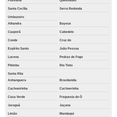
Puxinanã
Queimadas
Santa Cecília
Serra Redonda
Umbuzeiro
Alhandra
Bayeux
Caaporã
Cabedelo
Conde
Cruz do
Espírito Santo
João Pessoa
Lucena
Pedras de Fogo
Pitimbu
Rio Tinto
Santa Rita
Anhanguera
Brasilandia
Cachoeirinha
Cachoerinha
Casa Verde
Freguesia do Ó
Jaraguá
Jaçana
Limão
Mandaqui