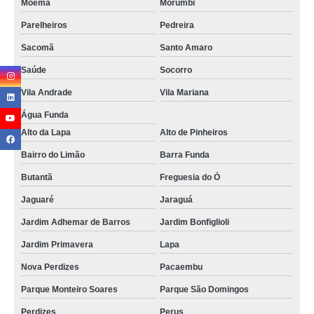
Moema
Morumbi
Parelheiros
Pedreira
Sacomã
Santo Amaro
Saúde
Socorro
Vila Andrade
Vila Mariana
Água Funda
Alto da Lapa
Alto de Pinheiros
Bairro do Limão
Barra Funda
Butantã
Freguesia do Ó
Jaguaré
Jaraguá
Jardim Adhemar de Barros
Jardim Bonfiglioli
Jardim Primavera
Lapa
Nova Perdizes
Pacaembu
Parque Monteiro Soares
Parque São Domingos
Perdizes
Perus