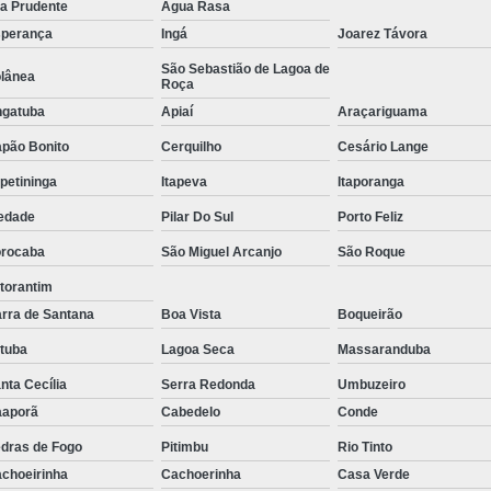
la Prudente
Água Rasa
Tratamento de Oxigenoterapia em Sorocaba
perança
Ingá
Joarez Távora
Tratamento de Oxigenoterapia Hiperbárica
São Sebastião de Lagoa de
lânea
Roça
Tratamento para Oxigenoterapia
Tratamento por Ox
gatuba
Apiaí
Araçariguama
pão Bonito
Cerquilho
Cesário Lange
apetininga
Itapeva
Itaporanga
edade
Pilar Do Sul
Porto Feliz
rocaba
São Miguel Arcanjo
São Roque
torantim
rra de Santana
Boa Vista
Boqueirão
atuba
Lagoa Seca
Massaranduba
nta Cecília
Serra Redonda
Umbuzeiro
aporã
Cabedelo
Conde
dras de Fogo
Pitimbu
Rio Tinto
choeirinha
Cachoerinha
Casa Verde