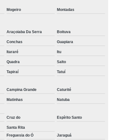
Tratamento de Oxigenoterapia em Taubaté
Mogeiro
Montadas
Tratamento Oxigenoterapia Hiperbárica
igenoterapia
Tratamento Via Oxigenoterapia
Araçoiaba Da Serra
Boituva
Conchas
Guapiara
Itararé
Itu
Quadra
Salto
Tapiraí
Tatuí
Campina Grande
Caturité
Matinhas
Natuba
Cruz do
Espírito Santo
Santa Rita
Freguesia do Ó
Jaraguá