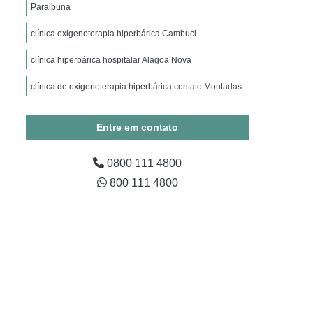
ico
Hiperbárica Oxigenoterapia
Paraibuna
apia Hiperbárica em Campina Grande
clínica oxigenoterapia hiperbárica Cambuci
Oxigenoterapia Hiperbárica em São Paulo
clínica hiperbárica hospitalar Alagoa Nova
Oxigenoterapia Hiperbárica em Taubaté
clínica de oxigenoterapia hiperbárica contato Montadas
xigenoterapia Hiperbárica Fratura
ra Tratamento de Feridas
Entre em contato
Tratamento de Feridas
0800 111 4800
ratura
Sessão Câmara Hiperbárica
800 111 4800
árica
Sessão de Oxigenoterapia Hiperbárica
erbárica em Campina Grande
Sessão Hiperbárica em São Paulo
Sessão Hiperbárica em Taubaté
são Oxigenoterapia por Hiperbárica