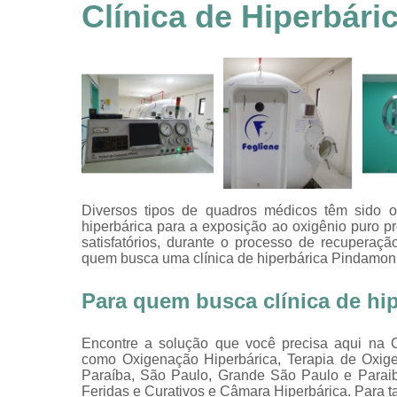
feridas
Clínica de Hiperbár
Tratamentos
hiperbáricos
Tratamentos por
hiperbárica
Tratamentos por
oxigenoterapia
Diversos tipos de quadros médicos têm sido or
hiperbárica para a exposição ao oxigênio puro pr
satisfatórios, durante o processo de recupera
quem busca uma clínica de hiperbárica Pindamonh
Para quem busca clínica de h
Encontre a solução que você precisa aqui na Cl
como Oxigenação Hiperbárica, Terapia de Oxige
Paraíba, São Paulo, Grande São Paulo e Paraib
Feridas e Curativos e Câmara Hiperbárica. Para t