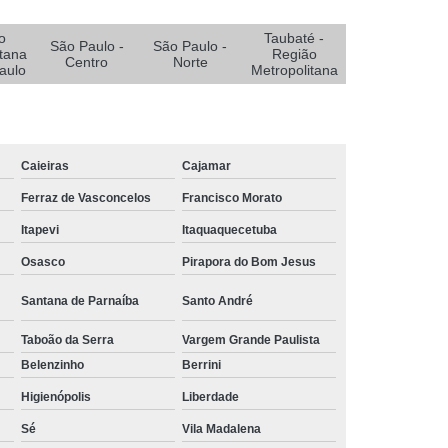
e Oxigenoterapia para Pé Diabético
Diabético
Sistemas Oxigenoterapia
o
Taubaté -
São Paulo -
São Paulo -
tana
Região
Centro
Norte
Sistemas Oxigenoterapia em João Pessoa
aulo
Metropolitana
Sistemas Oxigenoterapia em Sorocaba
stemas Oxigenoterapia para Diabético
Caieiras
Cajamar
emas Oxigenoterapia Tratamento Pé Diabético
Ferraz de Vasconcelos
Francisco Morato
a Feridas
Tratamento de Feridas Crônicas
Itapevi
Itaquaquecetuba
 de Feridas Enfermagem em Campina Grande
Osasco
Pirapora do Bom Jesus
rmagem em João Pessoa
Santana de Parnaíba
Santo André
ermagem em São Paulo
Taboão da Serra
Vargem Grande Paulista
Tratamento de Feridas Enfermagem em Taubaté
Belenzinho
Berrini
Tratamento para Feridas na Pele
Higienópolis
Liberdade
Tratamento Hiperbárico de Insuficiência Arterial
Sé
Vila Madalena
atamento Hiperbárico Deiscência da Sutura