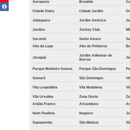
Aeroporto
Brooklin
Ca
Cidade Dutra
Cidade Jardim
Gr
Jabaquara
Jardim América
Ja
Jardins
Jockey Club
MB
Sacomã
Santo Amaro
S
Alto da Lapa
Alto de Pinheiros
Ba
Jardim Adhemar de
Jaraguá
Ja
Barros
Parque Monteiro Soares
Parque São Domingos
Pe
Sumaré
São Domingos
Vi
Vila Leopoldina
Vila Madalena
Vi
Vila Ursulina
Zona Oeste
Zo
Anália Franco
Aricanduva
Ar
Itaim Paulista
Itaquera
Jo
Sapopemba
São Mateus
Sã