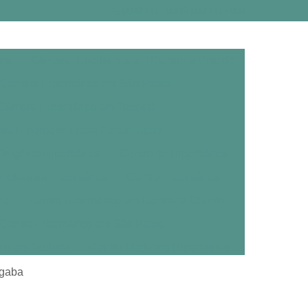
0800 111 4800
800 111 4800
ica
Câmara Hiperbárica em Campina Grande
Câmara Hiperbárica em São Paulo
Câmara Hiperbárica em Taubaté
a Hiperbárica para Cicatrização
xigênio Hiperbárica
Centro de Hiperbárica
noterapia Hiperbárica
Centro Hiperbárica
na
Centro Hiperbárico em Campina Grande
Centro Hiperbárico em São Paulo
ico em Taubaté
Centro Medicina Hiperbárica
árica
Clínica de Oxigenoterapia Hiperbárica
ngaba
erbárica em Campina Grande