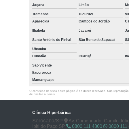
Jaçana
Limão
Ma
Tremenbe
Tucuruvi
Vi
Aparecida
Campos do Jordão
Ca
Ilhabela
Jacareí
Ja
Santo Antônio do Pinhal
São Bento do Sapucaí
Sã
Ubatuba
Cubatão
Guarujá
It
São Vicente
Itapororoca
Mamanguape
O conteúdo do texto desta página é de direito reservado. Sua reprodução, 
de direitos autorais
.
Clínica Hiperbárica
Sorocaba/SP
Av. Comendador Camilo Júlio
Ibiti do Paço SP
0800 111 4800
0800 111