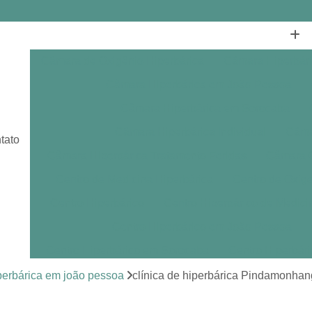
Câmara de Oxigênio Hiperbárica
Câmara Hiperbár
Câmara Hiperbárica em João Pessoa
Câmara Hiperbárica em Sorocaba
Câmara Hiperbárica Individual
Câmar
tato
Câmara Hiperbárica Tratamento Feridas
Câmara O
Centro de Medicina Hiperbárica
Centro de Oxige
Centro Hiperbárico
Centro Hiperbárico de Medici
Centro Hiperbárico em João Pessoa
Centro Hiperbárico em Sorocaba
Centro Hiperbár
Clínica de Hiperbárica
Clínica de Medicina Hiperb
iperbárica em joão pessoa
clínica de hiperbárica Pindamonha
Clínica Hiperbárica
Clínica Hip