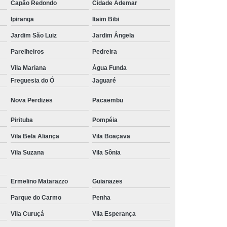
Capão Redondo
Cidade Ademar
Tratamento Hiperbárico em João Pessoa
Ipiranga
Itaim Bibi
Tratamento Hiperbárico em Sorocaba
Jardim São Luiz
Jardim Ângela
tamento Hiperbárico Necrose na Pele
Parelheiros
Pedreira
rização de Ferida Operatória
Vila Mariana
Água Funda
Freguesia do Ó
Jaguaré
Hiperbárica Tratamento de Feridas
Nova Perdizes
Pacaembu
atamento em Câmara Hiperbárica
ica
Tratamento Hiperbárica
Pirituba
Pompéia
Tratamento Hiperbárica em João Pessoa
Vila Bela Aliança
Vila Boaçava
Tratamento Hiperbárica em Sorocaba
Vila Suzana
Vila Sônia
ratamento Oxigenação Hiperbárica
Ermelino Matarazzo
Guianazes
e Feridas Oxigenoterapia Hiperbárica
Parque do Carmo
Penha
 de Oxigenoterapia em Campina Grande
Vila Curuçá
Vila Esperança
Tratamento de Oxigenoterapia em São Paulo