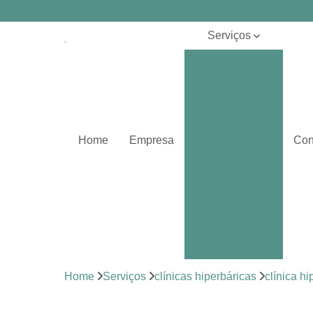
Serviços
Câmaras
hiperbáricas
Centros
hiperbáricos
Oxigenações
Home
Empresa
Con
hiperbáricas
Oxigenoterapias
Oxigenoterapias
hiperbáricas
Sessões de
hiperbárica
Sistema de
Home
Serviços
clínicas hiperbáricas
clínica h
oxigenoterapia
Tratamentos de