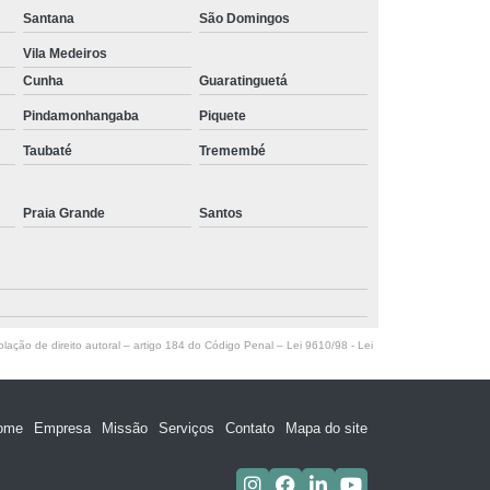
Santana
São Domingos
Vila Medeiros
Cunha
Guaratinguetá
Pindamonhangaba
Piquete
Taubaté
Tremembé
Praia Grande
Santos
olação de direito autoral – artigo 184 do Código Penal –
Lei 9610/98 - Lei
ome
Empresa
Missão
Serviços
Contato
Mapa do site