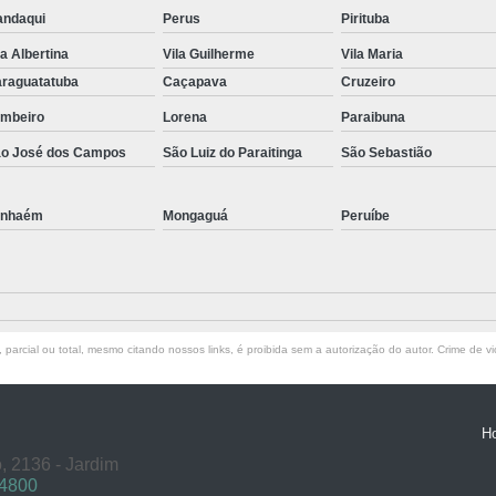
ndaqui
Perus
Pirituba
la Albertina
Vila Guilherme
Vila Maria
raguatatuba
Caçapava
Cruzeiro
mbeiro
Lorena
Paraibuna
o José dos Campos
São Luiz do Paraitinga
São Sebastião
anhaém
Mongaguá
Peruíbe
parcial ou total, mesmo citando nossos links, é proibida sem a autorização do autor. Crime de vi
H
, 2136 - Jardim
 4800