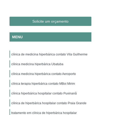
Clínica Hiperbárica em São Paulo
ica em Taubaté
Clínica Hiperbárica Hospitalar
ra Hiperbárica
Oxigenação Hiperbárica
Solicite um orçamento
ção Hiperbárica em Campina Grande
MENU
Oxigenação Hiperbárica em São Paulo
Oxigenação Hiperbárica em Taubaté
clínica de medicina hiperbárica contato Vila Guilherme
genação Hiperbárica Tratamento
pia de Oxigenação Hiperbárica
clínica medicina hiperbárica Ubatuba
ia
Oxigenoterapia em Campina Grande
clínica medicina hiperbárica contato Aeroporto
em São Paulo
Oxigenoterapia em Sorocaba
clínica terapia hiperbárica contato MBoi Mirim
enoterapia para Cicatrização
clínica hiperbárica hospitalar contato Puxinanã
Oxigenoterapia para Tratamento de Feridas
clínica de hiperbárica hospitalar contato Praia Grande
Oxigenoterapia Tratamento de Feridas
tratamento em clínica de hiperbárica hospitalar