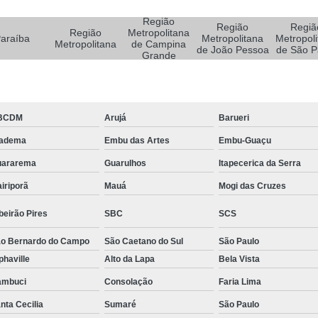
Sistemas de Oxigenoterapia
Sistemas d
Região
Sistemas de Oxigenoterapia Tratamento Pé 
Região
Regiã
Região
Metropolitana
araíba
Metropolitana
Metropoli
Metropolitana
de Campina
Sistemas Oxigenoterapia em Campina Grande
de João Pessoa
de São P
Grande
Sistemas Oxigenoterapia em São Paulo
Sistemas Oxigenoterapia em Taubaté
Si
BCDM
Arujá
Barueri
Sistemas Oxigenoterapia para Pé Diabético
Sist
iadema
Embu das Artes
Embu-Guaçu
Feridas Tratamento
Tratamento com Oxigênio par
uararema
Guarulhos
Itapecerica da Serra
Tratamento de Feridas Enfermagem
Tratamento
iriporã
Mauá
Mogi das Cruzes
Tratamento de Feridas Enfe
beirão Pires
SBC
SCS
Tratamento de Feridas Enf
o Bernardo do Campo
São Caetano do Sul
São Paulo
Tratamento de Feridas Enfermagem em Sorocaba
phaville
Alto da Lapa
Bela Vista
Tratamento para Cicatrização de Feridas
ambuci
Consolação
Faria Lima
Tratamento Hiperbárico Claudicação Intermitente
nta Cecilia
Sumaré
São Paulo
Tratamento Hiperbárico de úlcera Varicosa
Tr