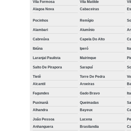
Vila Formosa
Vila Matilde
Vi
Alagoa Nova
Cabaceiras
Es
Pocinhos
Remígio
So
Alambari
Alumínio
An
Cabreúva
Capela Do Alto
Ca
Ibiúna
Iperó
It
Laranjal Paulista
Mairinque
Pi
Salto De Pirapora
Sarapuí
So
Tietê
Torre De Pedra
Vo
Alcantil
Aroeiras
Ba
Fagundes
Gado Bravo
It
Puxinanã
Queimadas
Sa
Alhandra
Bayeux
Ca
João Pessoa
Lucena
Pe
Anhanguera
Brasilandia
Ca