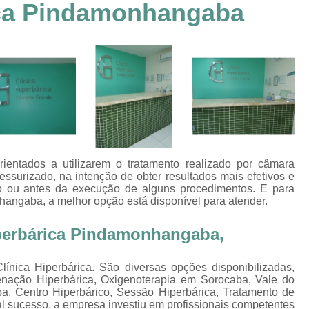
ica Pindamonhangaba
Clínica Hiperbárica em João Pessoa
Clínica Hiperbárica em Sorocaba
Clínica Hiperbár
Clínica Oxigenoterapia Hiperbárica
Clínica pa
Oxigenação Hiperbárica Clínica
Oxigena
Oxigenação Hiperbárica em João Pessoa
Oxigenação Hiperbárica em Sorocaba
Oxigenação Hiperbárica Terapia
Oxi
ientados a utilizarem o tratamento realizado por câmara
Oxigenação Via Hiperbárica
Tera
essurizado, na intenção de obter resultados mais efetivos e
ção ou antes da execução de alguns procedimentos. E para
Terapia Oxigenação Hiperbárica
Oxigenoterap
angaba, a melhor opção está disponível para atender.
Oxigenoterapia em João Pessoa
Oxigenoterapia 
iperbárica Pindamonhangaba,
Oxigenoterapia em Taubaté
Oxig
ínica Hiperbárica. São diversas opções disponibilizadas,
Oxigenoterapia para Tratamento de Diabéticos
nação Hiperbárica, Oxigenoterapia em Sorocaba, Vale do
Oxigenoterapia Tratamento de Diabéticos
a, Centro Hiperbárico, Sessão Hiperbárica, Tratamento de
al sucesso, a empresa investiu em profissionais competentes