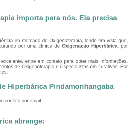
Oxigenoterapia Tratamento de Pé Diabét
Oxigenoterapia Hiperbárica
Oxigenoter
pia importa para nós. Ela precisa
Oxigenoterapia Hiperbárica em João Pessoa
Oxigenoterapia Hiperbárica em Sorocaba
riência no mercado de Oxigenoterapia, tendo em vista que,
Oxigenoterapia Hiperbárica Ferida
O
curando por uma clinica de
Oxigenação Hiperbárica
, por
Oxigenoterapia Hiperbárica pa
excelente, entre em contato para obter mais informações.
Oxigenoterapia Hiperbárica 
entos de Oxigenoterapia e Especialistas em curativos. Por
hes.
Oxigenoterapia Hiperbárica Tratamento de F
Sessão de Câmara Hiperbárica
Sessão de Hiperb
 de Hiperbárica Pindamonhangaba
Sessão Hiperbárica
Sessão Hip
m contato por email.
Sessão Hiperbárica em João Pessoa
Sessão Hiperbárica em Sorocaba
rica abrange:
Sessão Oxigenoterapia Hiperbárica
Ses