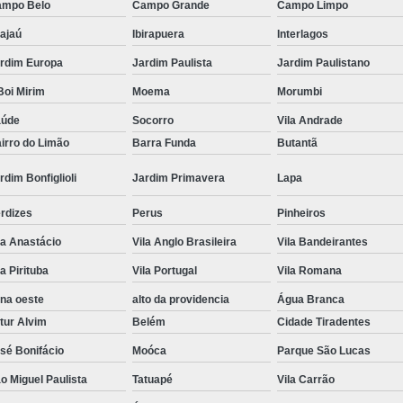
mpo Belo
Campo Grande
Campo Limpo
Tratamento Hiperbárico em Campina Grande
ajaú
Ibirapuera
Interlagos
Tratamento Hiperbárico em São Paulo
rdim Europa
Jardim Paulista
Jardim Paulistano
Tratamento Hiperbárico em Taubaté
Tra
oi Mirim
Moema
Morumbi
Tratamento Hiperbárico para Cicat
aúde
Socorro
Vila Andrade
irro do Limão
Barra Funda
Butantã
Tratamento Hiperbárico para Lesão Vascular
rdim Bonfiglioli
Jardim Primavera
Lapa
Tratamento Câmara Hiperbárica
Tr
Tratamento Feridas Câmara Hiperbár
rdizes
Perus
Pinheiros
Tratamento Hiperbárica em Campina Grande
la Anastácio
Vila Anglo Brasileira
Vila Bandeirantes
Tratamento Hiperbárica em São Paulo
la Pirituba
Vila Portugal
Vila Romana
na oeste
alto da providencia
Água Branca
Tratamento Hiperbárica em Taubaté
T
tur Alvim
Belém
Cidade Tiradentes
Tratamento por Hiperbárica
Tratamento d
sé Bonifácio
Moóca
Parque São Lucas
Tratamento de Oxigenoterapia
Tratamento
o Miguel Paulista
Tatuapé
Vila Carrão
Tratamento de Oxigenoterapia em João Pessoa