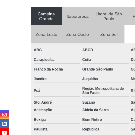
Campina
Litoral de São
Itapororoca
P
Grande
Paulo
Zona Leste
Zona Oeste
Zona Sul
ABC
ABCD
A
Carapicuíba
Cotia
D
Franco da Rocha
Grande São Paulo
G
Jandira
Juquitiba
Ma
Região Metropolitana de
Poá
Ri
São Paulo
Sto. André
Suzano
Sã
Aclimação
Aldeia da Serra
Al
Bexiga
Bom Retiro
C
Paulista
Republica
Sa