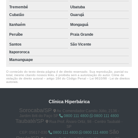
Tremembé
Ubatuba
Cubatão
Guarujá
Itanhaém
Mongaguá
Peruíbe
Praia Grande
Santos
São Vicente
Itapororoca
Mamanguape
O conteúdo do texto desta página é de direito reservado. Sua reprodução, parcial ou
total, mesmo citando nossos links, é proibida sem a autorização do autor. Crime de
violação de direito autoral – artigo 184 do Código Penal –
Lei 9610/98 - Lei de direitos
autorais
.
Clínica Hiperbárica
Sorocaba/SP
Av. Comendador Camilo Júlio, 2136 -
Jardim Ibiti do Paço SP
0800 111 4800
0800 111 4800
Taubaté/SP
Rua Prof. Álvaro Ortiz, 98 - Centro Taubaté -
SP
São
CEP: 05617-030
0800 111 4800
0800 111 4800