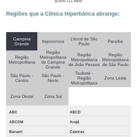
800 111 4800
Regiões que a Clínica Hiperbárica abrange:
Campina
Litoral de São
Itapororoca
Paraíba
Grande
Paulo
Região
Região
Região
Região
Metropolitana
Metropolitana
Metropolitana
Metropolitana
de Campina
de João Pessoa
de São Paulo
Grande
Taubaté -
São Paulo -
São Paulo -
Região
Zona Leste
Centro
Norte
Metropolitana
Zona Oeste
Zona Sul
ABC
ABCD
ABCDM
Arujá
Barueri
Caieiras