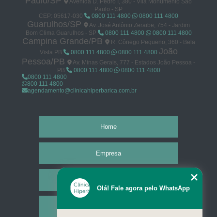
Paulo/SP
Avenida D. Pedro I, 380 - Vila Monumento São
Paulo - SP
CEP: 05617-030
0800 111 4800
0800 111 4800
Guarulhos/SP
Av. José Antônio Zeraibe, 754 - Jardim
Bom Clima Guarulhos - SP
0800 111 4800
0800 111 4800
Campina Grande/PB
R. Cônego Pequeno, 360 - Bela
João
Vista PB
0800 111 4800
0800 111 4800
Pessoa/PB
Av. Minas Gerais, 777 - Estados João Pessoa -
PB
0800 111 4800
0800 111 4800
0800 111 4800
800 111 4800
agendamento@clinicahiperbarica.com.br
Home
Empresa
Missão
Olá! Fale agora pelo WhatsApp
Serviços