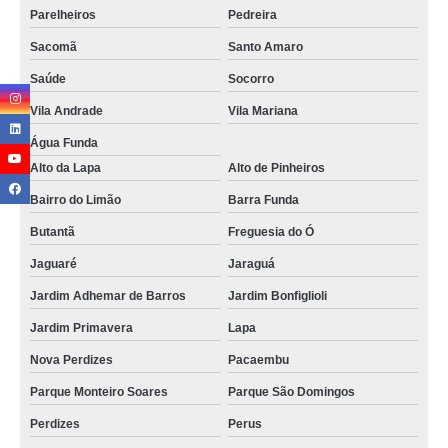
Parelheiros
Pedreira
Sacomã
Santo Amaro
Saúde
Socorro
Vila Andrade
Vila Mariana
Água Funda
Alto da Lapa
Alto de Pinheiros
Bairro do Limão
Barra Funda
Butantã
Freguesia do Ó
Jaguaré
Jaraguá
Jardim Adhemar de Barros
Jardim Bonfiglioli
Jardim Primavera
Lapa
Nova Perdizes
Pacaembu
Parque Monteiro Soares
Parque São Domingos
Perdizes
Perus