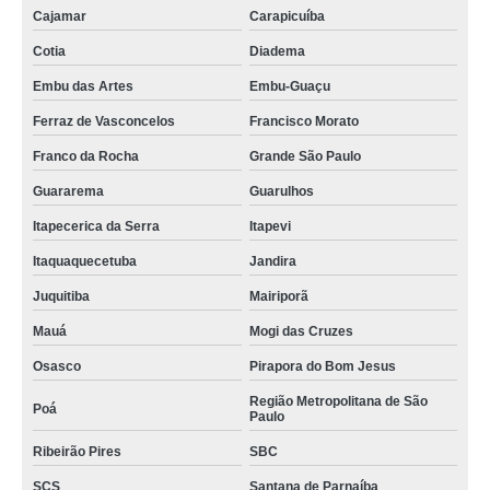
Cajamar
Carapicuíba
Cotia
Diadema
Embu das Artes
Embu-Guaçu
Ferraz de Vasconcelos
Francisco Morato
Franco da Rocha
Grande São Paulo
Guararema
Guarulhos
Itapecerica da Serra
Itapevi
Itaquaquecetuba
Jandira
Juquitiba
Mairiporã
Mauá
Mogi das Cruzes
Osasco
Pirapora do Bom Jesus
Região Metropolitana de São
Poá
Paulo
Ribeirão Pires
SBC
SCS
Santana de Parnaíba