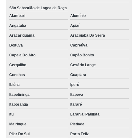
São Sebastião de Lagoa de Roça
Alambari
Alumínio
Angatuba
Apiaí
Araçariguama
Araçoiaba Da Serra
Boituva
Cabreúva
Capela Do Alto
Capão Bonito
Cerquilho
Cesário Lange
Conchas
Guapiara
Ibiúna
Iperó
Itapetininga
Itapeva
Itaporanga
Itararé
Itu
Laranjal Paulista
Mairinque
Piedade
Pilar Do Sul
Porto Feliz