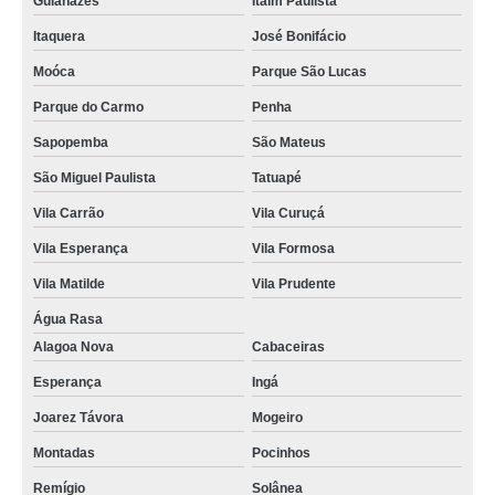
Guianazes
Itaim Paulista
Itaquera
José Bonifácio
Moóca
Parque São Lucas
Parque do Carmo
Penha
Sapopemba
São Mateus
São Miguel Paulista
Tatuapé
Vila Carrão
Vila Curuçá
Vila Esperança
Vila Formosa
Vila Matilde
Vila Prudente
Água Rasa
Alagoa Nova
Cabaceiras
Esperança
Ingá
Joarez Távora
Mogeiro
Montadas
Pocinhos
Remígio
Solânea