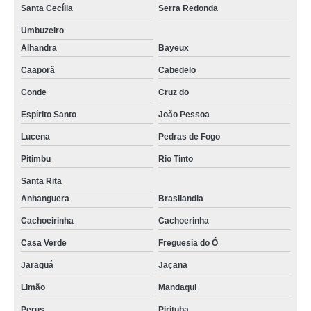
Santa Cecília
Serra Redonda
Umbuzeiro
Alhandra
Bayeux
Caaporã
Cabedelo
Conde
Cruz do
Espírito Santo
João Pessoa
Lucena
Pedras de Fogo
Pitimbu
Rio Tinto
Santa Rita
Anhanguera
Brasilandia
Cachoeirinha
Cachoerinha
Casa Verde
Freguesia do Ó
Jaraguá
Jaçana
Limão
Mandaqui
Perus
Pirituba