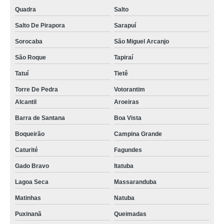
Quadra
Salto
Salto De Pirapora
Sarapuí
Sorocaba
São Miguel Arcanjo
São Roque
Tapiraí
Tatuí
Tietê
Torre De Pedra
Votorantim
Alcantil
Aroeiras
Barra de Santana
Boa Vista
Boqueirão
Campina Grande
Caturité
Fagundes
Gado Bravo
Itatuba
Lagoa Seca
Massaranduba
Matinhas
Natuba
Puxinanã
Queimadas