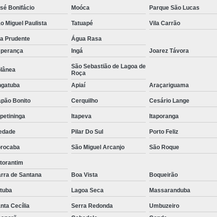
sé Bonifácio
Moóca
Parque São Lucas
Tratamento de Oxigenoterapia em Sorocaba
o Miguel Paulista
Tatuapé
Vila Carrão
Tratamento de Oxigenoterapia Hiperbárica
la Prudente
Água Rasa
Tratamento para Oxigenoterapia
Tratamento por Ox
perança
Ingá
Joarez Távora
São Sebastião de Lagoa de
lânea
Roça
gatuba
Apiaí
Araçariguama
pão Bonito
Cerquilho
Cesário Lange
apetininga
Itapeva
Itaporanga
edade
Pilar Do Sul
Porto Feliz
rocaba
São Miguel Arcanjo
São Roque
torantim
rra de Santana
Boa Vista
Boqueirão
atuba
Lagoa Seca
Massaranduba
nta Cecília
Serra Redonda
Umbuzeiro