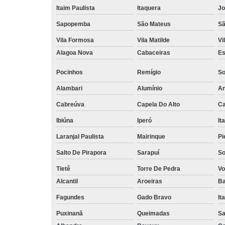
Itaim Paulista
Itaquera
Jo
Sapopemba
São Mateus
Sã
Vila Formosa
Vila Matilde
Vi
Alagoa Nova
Cabaceiras
Es
Pocinhos
Remígio
So
Alambari
Alumínio
An
Cabreúva
Capela Do Alto
Ca
Ibiúna
Iperó
It
Laranjal Paulista
Mairinque
Pi
Salto De Pirapora
Sarapuí
So
Tietê
Torre De Pedra
Vo
Alcantil
Aroeiras
Ba
Fagundes
Gado Bravo
It
Puxinanã
Queimadas
Sa