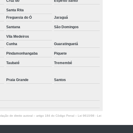
Cruz do
Espírito Santo
Santa Rita
Freguesia do Ó
Jaraguá
Santana
São Domingos
Vila Medeiros
Cunha
Guaratinguetá
Pindamonhangaba
Piquete
Taubaté
Tremembé
Praia Grande
Santos
olação de direito autoral – artigo 184 do Código Penal –
Lei 9610/98 - Lei