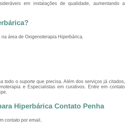
Oxigenoterapia Tratamento de Pé Diabét
nsideráveis em instalações de qualidade, aumentando a
Oxigenoterapia Hiperbárica
Oxigenoter
erbárica?
Oxigenoterapia Hiperbárica em João Pessoa
Oxigenoterapia Hiperbárica em Sorocaba
na área de Oxigenoterapia Hiperbárica.
Oxigenoterapia Hiperbárica Ferida
O
Oxigenoterapia Hiperbárica pa
Oxigenoterapia Hiperbárica 
Oxigenoterapia Hiperbárica Tratamento de F
a todo o suporte que precisa. Além dos serviços já citados,
Sessão de Câmara Hiperbárica
Sessão de Hiperb
terapia e Especialistas em curativos. Entre em contato
Sessão Hiperbárica
Sessão Hip
ipe.
Sessão Hiperbárica em João Pessoa
para Hiperbárica Contato Penha
Sessão Hiperbárica em Sorocaba
m contato por email.
Sessão Oxigenoterapia Hiperbárica
Ses