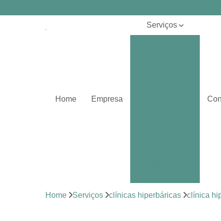
Serviços
Câmaras
hiperbáricas
Centros
hiperbáricos
Oxigenações
Home
Empresa
Con
hiperbáricas
Oxigenoterapias
Oxigenoterapias
hiperbáricas
Sessões de
hiperbárica
Sistema de
Home
Serviços
clínicas hiperbáricas
clínica h
oxigenoterapia
Tratamentos de