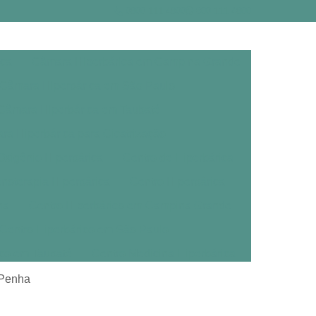
0800 111 4800
800 111 4800
ica
Câmara Hiperbárica em Campina Grande
Câmara Hiperbárica em São Paulo
Câmara Hiperbárica em Taubaté
a Hiperbárica para Cicatrização
xigênio Hiperbárica
Centro de Hiperbárica
noterapia Hiperbárica
Centro Hiperbárica
na
Centro Hiperbárico em Campina Grande
Centro Hiperbárico em São Paulo
ico em Taubaté
Centro Medicina Hiperbárica
árica
Clínica de Oxigenoterapia Hiperbárica
 Penha
erbárica em Campina Grande