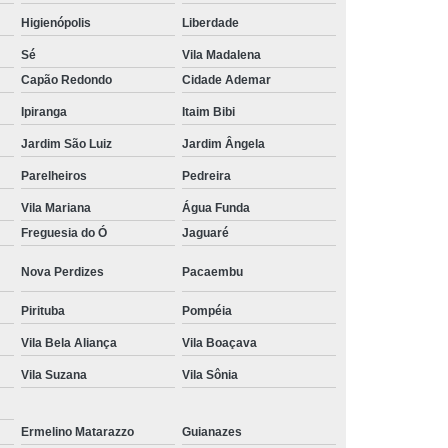
Higienópolis
Liberdade
Tratamento Hiperbárico em João Pessoa
Sé
Vila Madalena
Tratamento Hiperbárico em Sorocaba
Capão Redondo
Cidade Ademar
tamento Hiperbárico Necrose na Pele
Ipiranga
Itaim Bibi
rização de Ferida Operatória
Jardim São Luiz
Jardim Ângela
Hiperbárica Tratamento de Feridas
Parelheiros
Pedreira
atamento em Câmara Hiperbárica
Vila Mariana
Água Funda
ica
Tratamento Hiperbárica
Freguesia do Ó
Jaguaré
Tratamento Hiperbárica em João Pessoa
Nova Perdizes
Pacaembu
Tratamento Hiperbárica em Sorocaba
Pirituba
Pompéia
ratamento Oxigenação Hiperbárica
Vila Bela Aliança
Vila Boaçava
e Feridas Oxigenoterapia Hiperbárica
Vila Suzana
Vila Sônia
 de Oxigenoterapia em Campina Grande
Ermelino Matarazzo
Guianazes
Tratamento de Oxigenoterapia em São Paulo