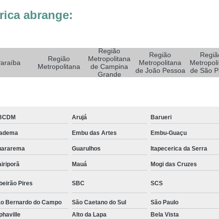
Sistemas de Oxigenoterapia
Sistemas d
rica abrange:
Sistemas de Oxigenoterapia Tratamento Pé 
Sistemas Oxigenoterapia em Campina Grande
Sistemas Oxigenoterapia em São Paulo
Região
Região
Regiã
Região
Metropolitana
araíba
Metropolitana
Metropoli
Metropolitana
de Campina
Sistemas Oxigenoterapia em Taubaté
Si
de João Pessoa
de São P
Grande
Sistemas Oxigenoterapia para Pé Diabético
Sist
Feridas Tratamento
Tratamento com Oxigênio par
Tratamento de Feridas Enfermagem
Tratamento
BCDM
Arujá
Barueri
iadema
Embu das Artes
Embu-Guaçu
Tratamento de Feridas Enfe
uararema
Guarulhos
Itapecerica da Serra
Tratamento de Feridas Enf
iriporã
Mauá
Mogi das Cruzes
Tratamento de Feridas Enfermagem em Sorocaba
Tratamento para Cicatrização de Feridas
beirão Pires
SBC
SCS
Tratamento Hiperbárico Claudicação Intermitente
o Bernardo do Campo
São Caetano do Sul
São Paulo
phaville
Alto da Lapa
Bela Vista
Tratamento Hiperbárico de úlcera Varicosa
Tr