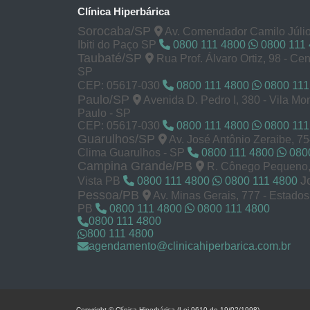
Clínica Hiperbárica
Sorocaba/SP
Av. Comendador Camilo Júlio
Ibiti do Paço SP
0800 111 4800
0800 111
Taubaté/SP
Rua Prof. Álvaro Ortiz, 98 - Cen
SP
CEP: 05617-030
0800 111 4800
0800 111
Paulo/SP
Avenida D. Pedro I, 380 - Vila M
Paulo - SP
CEP: 05617-030
0800 111 4800
0800 111
Guarulhos/SP
Av. José Antônio Zeraibe, 7
Clima Guarulhos - SP
0800 111 4800
0800
Campina Grande/PB
R. Cônego Pequeno, 
J
Vista PB
0800 111 4800
0800 111 4800
Pessoa/PB
Av. Minas Gerais, 777 - Estado
PB
0800 111 4800
0800 111 4800
0800 111 4800
800 111 4800
agendamento@clinicahiperbarica.com.br
Copyright © Clínica Hiperbárica (Lei 9610 de 19/02/1998)