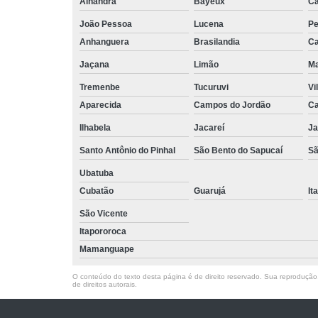
Alhandra
Bayeux
Ca
João Pessoa
Lucena
Pe
Anhanguera
Brasilandia
Ca
Jaçana
Limão
Ma
Tremenbe
Tucuruvi
Vi
Aparecida
Campos do Jordão
Ca
Ilhabela
Jacareí
Ja
Santo Antônio do Pinhal
São Bento do Sapucaí
Sã
Ubatuba
Cubatão
Guarujá
It
São Vicente
Itapororoca
Mamanguape
O conteúdo do texto desta página é de direito reservado. Sua reprodução, 
de direitos autorais
.