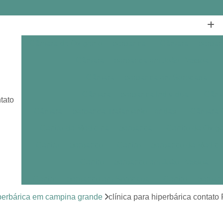
Câmara de Oxigênio Hiperbárica
Câmara Hiperbár
Câmara Hiperbárica em João Pessoa
Câmara Hiperbárica em Sorocaba
Câmara Hiperbárica Individual
Câmar
tato
Câmara Hiperbárica Tratamento Feridas
Câmara O
Centro de Medicina Hiperbárica
Centro de Oxige
Centro Hiperbárico
Centro Hiperbárico de Medici
Centro Hiperbárico em João Pessoa
Centro Hiperbárico em Sorocaba
Centro Hiperbár
Clínica de Hiperbárica
Clínica de Medicina Hiperb
iperbárica em campina grande
clínica para hiperbárica contato
Clínica Hiperbárica
Clínica Hip