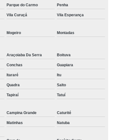
Parque do Carmo
Penha
Tratamento de Oxigenoterapia em Taubaté
Vila Curuçá
Vila Esperança
Tratamento Oxigenoterapia Hiperbárica
igenoterapia
Tratamento Via Oxigenoterapia
Mogeiro
Montadas
Araçoiaba Da Serra
Boituva
Conchas
Guapiara
Itararé
Itu
Quadra
Salto
Tapiraí
Tatuí
Campina Grande
Caturité
Matinhas
Natuba