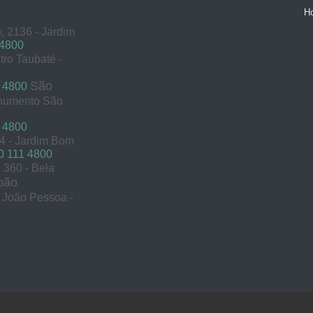
H
, 2136 - Jardim
 4800
tro Taubaté -
São
 4800
onumento São
 4800
54 - Jardim Bom
 111 4800
360 - Bela
oão
s João Pessoa -