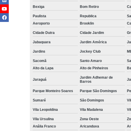
Bexiga
Bom Retiro
C
Paulista
Republica
Sa
Aeroporto
Brooklin
Ca
Cidade Dutra
Cidade Jardim
Gr
Jabaquara
Jardim América
Ja
Jardins
Jockey Club
MB
Sacomã
Santo Amaro
S
Alto da Lapa
Alto de Pinheiros
Ba
Jardim Adhemar de
Jaraguá
Ja
Barros
Parque Monteiro Soares
Parque São Domingos
Pe
Sumaré
São Domingos
Vi
Vila Leopoldina
Vila Madalena
Vi
Vila Ursulina
Zona Oeste
Zo
Anália Franco
Aricanduva
Ar