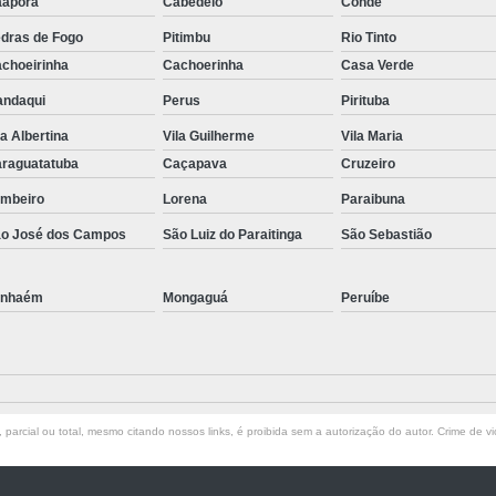
aporã
Cabedelo
Conde
dras de Fogo
Pitimbu
Rio Tinto
choeirinha
Cachoerinha
Casa Verde
ndaqui
Perus
Pirituba
la Albertina
Vila Guilherme
Vila Maria
raguatatuba
Caçapava
Cruzeiro
mbeiro
Lorena
Paraibuna
o José dos Campos
São Luiz do Paraitinga
São Sebastião
anhaém
Mongaguá
Peruíbe
parcial ou total, mesmo citando nossos links, é proibida sem a autorização do autor. Crime de vi