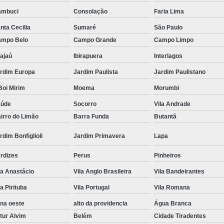
ambuci
Consolação
Faria Lima
Tratamento Hiperbárico em Campina Grande
nta Cecilia
Sumaré
São Paulo
Tratamento Hiperbárico em São Paulo
mpo Belo
Campo Grande
Campo Limpo
Tratamento Hiperbárico em Taubaté
Tra
ajaú
Ibirapuera
Interlagos
Tratamento Hiperbárico para Cicat
rdim Europa
Jardim Paulista
Jardim Paulistano
Tratamento Hiperbárico para Lesão Vascular
oi Mirim
Moema
Morumbi
Tratamento Câmara Hiperbárica
Tr
aúde
Socorro
Vila Andrade
Tratamento Feridas Câmara Hiperbár
irro do Limão
Barra Funda
Butantã
Tratamento Hiperbárica em Campina Grande
rdim Bonfiglioli
Jardim Primavera
Lapa
Tratamento Hiperbárica em São Paulo
rdizes
Perus
Pinheiros
Tratamento Hiperbárica em Taubaté
T
la Anastácio
Vila Anglo Brasileira
Vila Bandeirantes
Tratamento por Hiperbárica
Tratamento d
la Pirituba
Vila Portugal
Vila Romana
Tratamento de Oxigenoterapia
Tratamento
na oeste
alto da providencia
Água Branca
tur Alvim
Belém
Cidade Tiradentes
Tratamento de Oxigenoterapia em João Pessoa