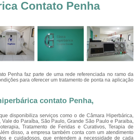
rica Contato Penha
Clínica Hiperbárica em João Pessoa
Clínica Hiperbárica em Sorocaba
Clínica Hiperbár
Clínica Oxigenoterapia Hiperbárica
Clínica pa
Oxigenação Hiperbárica Clínica
Oxigena
Oxigenação Hiperbárica em João Pessoa
Oxigenação Hiperbárica em Sorocaba
Oxigenação Hiperbárica Terapia
Oxi
tato Penha faz parte de uma rede referenciada no ramo da
Oxigenação Via Hiperbárica
Tera
ondições para oferecer um tratamento de ponta na aplicação
Terapia Oxigenação Hiperbárica
Oxigenoterap
 hiperbárica contato Penha,
Oxigenoterapia em João Pessoa
Oxigenoterapia 
Oxigenoterapia em Taubaté
Oxig
 que disponibiliza serviços como o de Câmara Hiperbárica,
, Vale do Paraíba, São Paulo, Grande São Paulo e Paraiba,
Oxigenoterapia para Tratamento de Diabéticos
terapia, Tratamento de Feridas e Curativos, Terapia de
Oxigenoterapia Tratamento de Diabéticos
 Além disso, a empresa também conta com um atendimento
izados e cuidadosos, que entendem a necessidade de cada