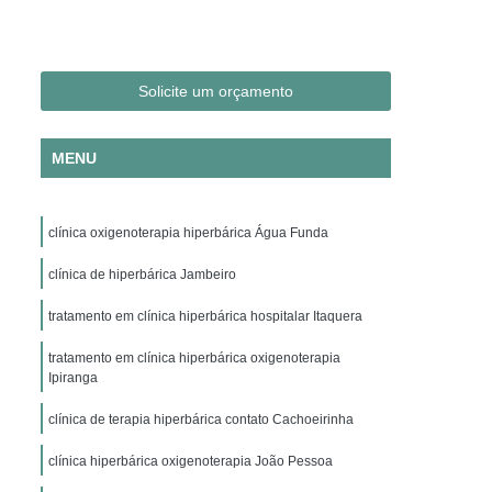
Clínica Hiperbárica em São Paulo
ica em Taubaté
Clínica Hiperbárica Hospitalar
ra Hiperbárica
Oxigenação Hiperbárica
Solicite um orçamento
ção Hiperbárica em Campina Grande
MENU
Oxigenação Hiperbárica em São Paulo
Oxigenação Hiperbárica em Taubaté
clínica oxigenoterapia hiperbárica Água Funda
genação Hiperbárica Tratamento
pia de Oxigenação Hiperbárica
clínica de hiperbárica Jambeiro
ia
Oxigenoterapia em Campina Grande
tratamento em clínica hiperbárica hospitalar Itaquera
em São Paulo
Oxigenoterapia em Sorocaba
tratamento em clínica hiperbárica oxigenoterapia
Ipiranga
enoterapia para Cicatrização
clínica de terapia hiperbárica contato Cachoeirinha
Oxigenoterapia para Tratamento de Feridas
Oxigenoterapia Tratamento de Feridas
clínica hiperbárica oxigenoterapia João Pessoa