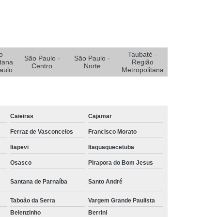
e Oxigenoterapia para Pé Diabético
Diabético
Sistemas Oxigenoterapia
Sistemas Oxigenoterapia em João Pessoa
Sistemas Oxigenoterapia em Sorocaba
o
Taubaté -
São Paulo -
São Paulo -
tana
Região
Centro
Norte
stemas Oxigenoterapia para Diabético
aulo
Metropolitana
emas Oxigenoterapia Tratamento Pé Diabético
a Feridas
Tratamento de Feridas Crônicas
 de Feridas Enfermagem em Campina Grande
Caieiras
Cajamar
Ferraz de Vasconcelos
Francisco Morato
rmagem em João Pessoa
Itapevi
Itaquaquecetuba
ermagem em São Paulo
Osasco
Pirapora do Bom Jesus
Tratamento de Feridas Enfermagem em Taubaté
Tratamento para Feridas na Pele
Santana de Parnaíba
Santo André
Tratamento Hiperbárico de Insuficiência Arterial
Taboão da Serra
Vargem Grande Paulista
Belenzinho
Berrini
atamento Hiperbárico Deiscência da Sutura