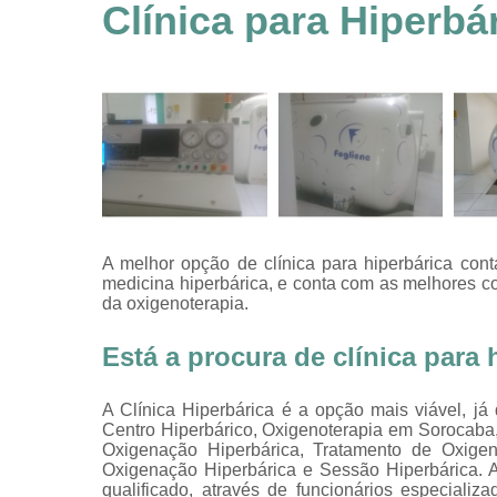
feridas
Clínica para Hiperbá
Tratamentos
hiperbáricos
Tratamentos por
hiperbárica
Tratamentos por
oxigenoterapia
A melhor opção de clínica para hiperbárica con
medicina hiperbárica, e conta com as melhores c
da oxigenoterapia.
Está a procura de clínica para
A Clínica Hiperbárica é a opção mais viável, já
Centro Hiperbárico, Oxigenoterapia em Sorocaba
Oxigenação Hiperbárica, Tratamento de Oxigeno
Oxigenação Hiperbárica e Sessão Hiperbárica.
qualificado, através de funcionários especial