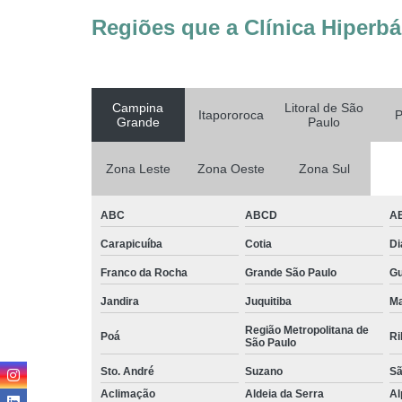
Regiões que a Clínica Hiperbá
Campina
Litoral de São
Itapororoca
P
Grande
Paulo
Zona Leste
Zona Oeste
Zona Sul
ABC
ABCD
A
Carapicuíba
Cotia
D
Franco da Rocha
Grande São Paulo
G
Jandira
Juquitiba
Ma
Região Metropolitana de
Poá
Ri
São Paulo
Sto. André
Suzano
Sã
Aclimação
Aldeia da Serra
Al