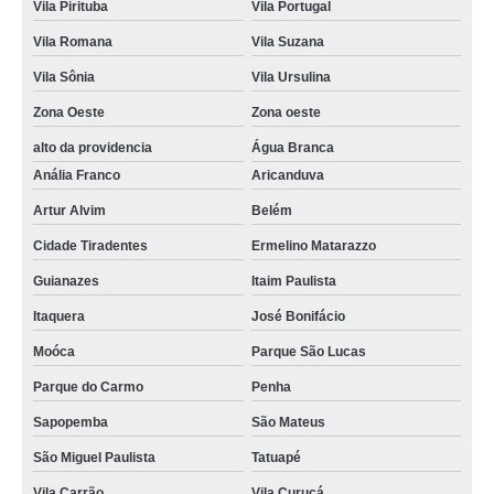
Vila Pirituba
Vila Portugal
Vila Romana
Vila Suzana
Vila Sônia
Vila Ursulina
Zona Oeste
Zona oeste
alto da providencia
Água Branca
Anália Franco
Aricanduva
Artur Alvim
Belém
Cidade Tiradentes
Ermelino Matarazzo
Guianazes
Itaim Paulista
Itaquera
José Bonifácio
Moóca
Parque São Lucas
Parque do Carmo
Penha
Sapopemba
São Mateus
São Miguel Paulista
Tatuapé
Vila Carrão
Vila Curuçá