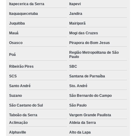
Itapecerica da Serra
Itapevi
Itaquaquecetuba
Jandira
Juquitiba
Mairiporã
Mauá
Mogi das Cruzes
Osasco
Pirapora do Bom Jesus
Região Metropolitana de São
Poá
Paulo
Ribeirão Pires
SBC
SCS
Santana de Parnaíba
Santo André
Sto. André
Suzano
São Bernardo do Campo
São Caetano do Sul
São Paulo
Taboão da Serra
Vargem Grande Paulista
Aclimação
Aldeia da Serra
Alphaville
Alto da Lapa