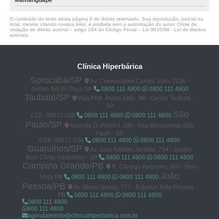
Mamanguape
O conteúdo do texto desta página é de direito reservado. Sua reprodução, parcial ou
total, mesmo citando nossos links, é proibida sem a autorização do autor. Crime de
violação de direito autoral – artigo 184 do Código Penal –
Lei 9610/98 - Lei de direitos
autorais
.
Clínica Hiperbárica
Sorocaba/SP
Av. Comendador Camilo Júlio, 2136 -
Jardim Ibiti do Paço SP
0800 111 4800
0800 111 4800
Taubaté/SP
Rua Prof. Álvaro Ortiz, 98 - Centro Taubaté -
SP
São
CEP: 05617-030
0800 111 4800
0800 111 4800
Paulo/SP
Avenida D. Pedro I, 380 - Vila Monumento São
Paulo - SP
CEP: 05617-030
0800 111 4800
0800 111 4800
Guarulhos/SP
Av. José Antônio Zeraibe, 754 - Jardim
Bom Clima Guarulhos - SP
0800 111 4800
0800 111 4800
Campina Grande/PB
R. Cônego Pequeno, 360 - Bela
João
Vista PB
0800 111 4800
0800 111 4800
Pessoa/PB
Av. Minas Gerais, 777 - Estados João Pessoa -
PB
0800 111 4800
0800 111 4800
0800 111 4800
800 111 4800
agendamento@clinicahiperbarica.com.br