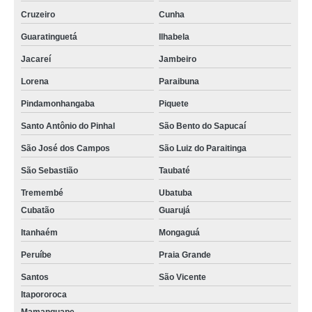
Cruzeiro
Cunha
Guaratinguetá
Ilhabela
Jacareí
Jambeiro
Lorena
Paraibuna
Pindamonhangaba
Piquete
Santo Antônio do Pinhal
São Bento do Sapucaí
São José dos Campos
São Luiz do Paraitinga
São Sebastião
Taubaté
Tremembé
Ubatuba
Cubatão
Guarujá
Itanhaém
Mongaguá
Peruíbe
Praia Grande
Santos
São Vicente
Itapororoca