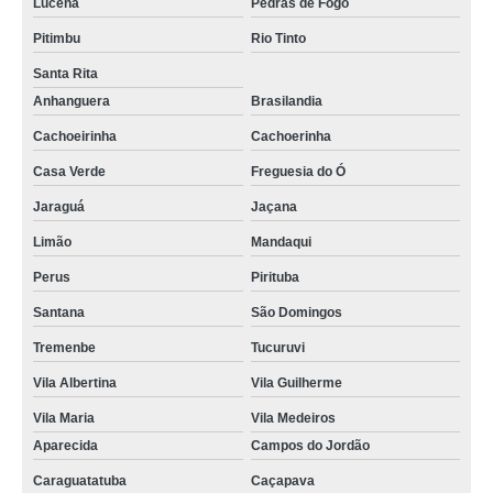
Lucena
Pedras de Fogo
Pitimbu
Rio Tinto
Santa Rita
Anhanguera
Brasilandia
Cachoeirinha
Cachoerinha
Casa Verde
Freguesia do Ó
Jaraguá
Jaçana
Limão
Mandaqui
Perus
Pirituba
Santana
São Domingos
Tremenbe
Tucuruvi
Vila Albertina
Vila Guilherme
Vila Maria
Vila Medeiros
Aparecida
Campos do Jordão
Caraguatatuba
Caçapava