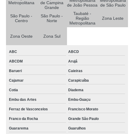
Metropolitana
Metropolitana
Metropolitana
de Campina
de João Pessoa
de São Paulo
Grande
Taubaté -
São Paulo -
São Paulo -
Região
Zona Leste
Centro
Norte
Metropolitana
Zona Oeste
Zona Sul
ABC
ABCD
ABCDM
Arujá
Barueri
Caieiras
Cajamar
Carapicuíba
Cotia
Diadema
Embu das Artes
Embu-Guaçu
Ferraz de Vasconcelos
Francisco Morato
Franco da Rocha
Grande São Paulo
Guararema
Guarulhos