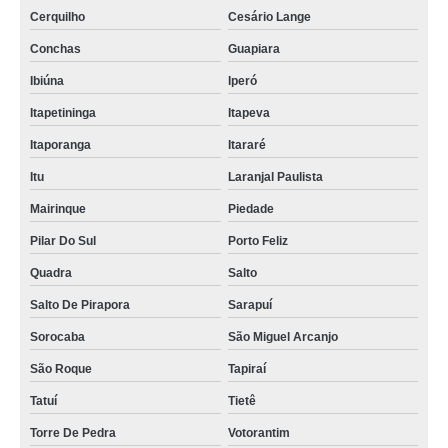
Cerquilho
Cesário Lange
Conchas
Guapiara
Ibiúna
Iperó
Itapetininga
Itapeva
Itaporanga
Itararé
Itu
Laranjal Paulista
Mairinque
Piedade
Pilar Do Sul
Porto Feliz
Quadra
Salto
Salto De Pirapora
Sarapuí
Sorocaba
São Miguel Arcanjo
São Roque
Tapiraí
Tatuí
Tietê
Torre De Pedra
Votorantim