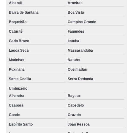
Alcantil
Aroeiras
Barra de Santana
Boa Vista
Boqueirão
Campina Grande
Caturité
Fagundes
Gado Bravo
Itatuba
Lagoa Seca
Massaranduba
Matinhas
Natuba
Puxinanã
Queimadas
Santa Cecília
Serra Redonda
Umbuzeiro
Alhandra
Bayeux
Caaporã
Cabedelo
Conde
Cruz do
Espírito Santo
João Pessoa