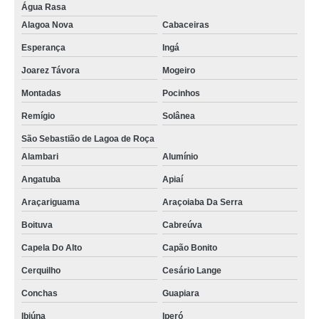
Água Rasa
Alagoa Nova
Cabaceiras
Esperança
Ingá
Joarez Távora
Mogeiro
Montadas
Pocinhos
Remígio
Solânea
São Sebastião de Lagoa de Roça
Alambari
Alumínio
Angatuba
Apiaí
Araçariguama
Araçoiaba Da Serra
Boituva
Cabreúva
Capela Do Alto
Capão Bonito
Cerquilho
Cesário Lange
Conchas
Guapiara
Ibiúna
Iperó