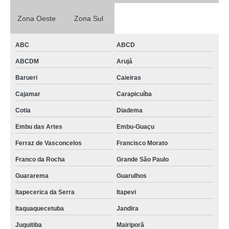
Zona Oeste
Zona Sul
ABC
ABCD
ABCDM
Arujá
Barueri
Caieiras
Cajamar
Carapicuíba
Cotia
Diadema
Embu das Artes
Embu-Guaçu
Ferraz de Vasconcelos
Francisco Morato
Franco da Rocha
Grande São Paulo
Guararema
Guarulhos
Itapecerica da Serra
Itapevi
Itaquaquecetuba
Jandira
Juquitiba
Mairiporã