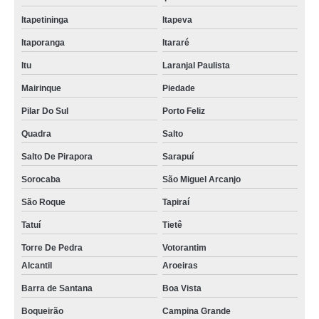
Itapetininga
Itapeva
Itaporanga
Itararé
Itu
Laranjal Paulista
Mairinque
Piedade
Pilar Do Sul
Porto Feliz
Quadra
Salto
Salto De Pirapora
Sarapuí
Sorocaba
São Miguel Arcanjo
São Roque
Tapiraí
Tatuí
Tietê
Torre De Pedra
Votorantim
Alcantil
Aroeiras
Barra de Santana
Boa Vista
Boqueirão
Campina Grande