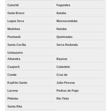
Caturité
Fagundes
Gado Bravo
Itatuba
Lagoa Seca
Massaranduba
Matinhas
Natuba
Puxinanã
Queimadas
Santa Cecília
Serra Redonda
Umbuzeiro
Alhandra
Bayeux
Caaporã
Cabedelo
Conde
Cruz do
Espírito Santo
João Pessoa
Lucena
Pedras de Fogo
Pitimbu
Rio Tinto
Santa Rita