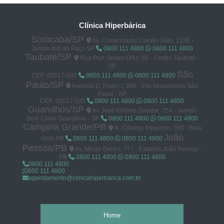
Clínica Hiperbárica
Sorocaba/SP
Av. Comendador Camilo Júlio, 2136 -
Jardim Ibiti do Paço SP
0800 111 4800
0800 111 4800
Taubaté/SP
Rua Prof. Álvaro Ortiz, 98 - Centro Taubaté -
SP
São
CEP: 05617-030
0800 111 4800
0800 111 4800
Paulo/SP
Avenida D. Pedro I, 380 - Vila Monumento São
Paulo - SP
CEP: 05617-030
0800 111 4800
0800 111 4800
Guarulhos/SP
Av. José Antônio Zeraibe, 754 - Jardim
Bom Clima Guarulhos - SP
0800 111 4800
0800 111 4800
Campina Grande/PB
R. Cônego Pequeno, 360 - Bela
João
Vista PB
0800 111 4800
0800 111 4800
Pessoa/PB
Av. Minas Gerais, 777 - Estados João Pessoa -
PB
0800 111 4800
0800 111 4800
0800 111 4800
800 111 4800
agendamento@clinicahiperbarica.com.br
Home