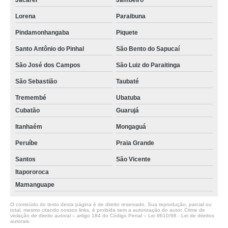
Jacareí
Jambeiro
Lorena
Paraibuna
Pindamonhangaba
Piquete
Santo Antônio do Pinhal
São Bento do Sapucaí
São José dos Campos
São Luiz do Paraitinga
São Sebastião
Taubaté
Tremembé
Ubatuba
Cubatão
Guarujá
Itanhaém
Mongaguá
Peruíbe
Praia Grande
Santos
São Vicente
Itapororoca
Mamanguape
O conteúdo do texto desta página é de direito reservado. Sua reprodução, parcial ou
total, mesmo citando nossos links, é proibida sem a autorização do autor. Crime de
violação de direito autoral – artigo 184 do Código Penal –
Lei 9610/98 - Lei de direitos
autorais
.