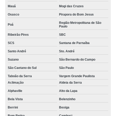
Mauá
Mogi das Cruzes
Osasco
Pirapora do Bom Jesus
Região Metropolitana de São
Poá
Paulo
Ribeirão Pires
SBC
SCS
Santana de Parnaíba
Santo André
Sto. André
Suzano
São Bernardo do Campo
São Caetano do Sul
São Paulo
Taboão da Serra
Vargem Grande Paulista
Aclimação
Aldeia da Serra
Alphaville
Alto da Lapa
Bela Vista
Belenzinho
Berrini
Bexiga
Bom Retiro
Cambuci