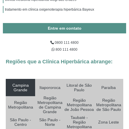
tratamento em clínica oxigenoterapia hiperbárica Bayeux
Entre em contato
0800 111 4800
800 111 4800
Regiões que a Clínica Hiperbárica abrange:
Campina
Litoral de São
Itapororoca
Paraíba
Grande
Paulo
Região
Região
Região
Região
Metropolitana
Metropolitana
Metropolitana
Metropolitana
de Campina
de João Pessoa
de São Paulo
Grande
Taubaté -
São Paulo -
São Paulo -
Região
Zona Leste
Centro
Norte
Metropolitana