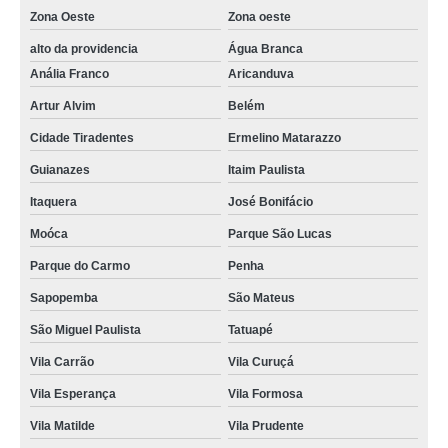
Zona Oeste
Zona oeste
alto da providencia
Água Branca
Anália Franco
Aricanduva
Artur Alvim
Belém
Cidade Tiradentes
Ermelino Matarazzo
Guianazes
Itaim Paulista
Itaquera
José Bonifácio
Moóca
Parque São Lucas
Parque do Carmo
Penha
Sapopemba
São Mateus
São Miguel Paulista
Tatuapé
Vila Carrão
Vila Curuçá
Vila Esperança
Vila Formosa
Vila Matilde
Vila Prudente