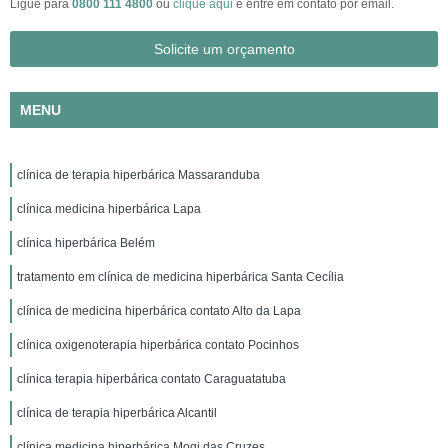
Ligue para
0800 111 4800
ou
clique aqui
e entre em contato por email.
Solicite um orçamento
MENU
clínica de terapia hiperbárica Massaranduba
clínica medicina hiperbárica Lapa
clínica hiperbárica Belém
tratamento em clínica de medicina hiperbárica Santa Cecília
clínica de medicina hiperbárica contato Alto da Lapa
clínica oxigenoterapia hiperbárica contato Pocinhos
clínica terapia hiperbárica contato Caraguatatuba
clínica de terapia hiperbárica Alcantil
clínica medicina hiperbárica Mogi das Cruzes