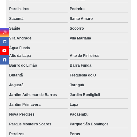
Parelheiros
Pedreira
Sacomã
Santo Amaro
Saúde
Socorro
Vila Andrade
Vila Mariana
Água Funda
Alto da Lapa
Alto de Pinheiros
Bairro do Limão
Barra Funda
Butantã
Freguesia do Ó
Jaguaré
Jaraguá
Jardim Adhemar de Barros
Jardim Bonfiglioli
Jardim Primavera
Lapa
Nova Perdizes
Pacaembu
Parque Monteiro Soares
Parque São Domingos
Perdizes
Perus