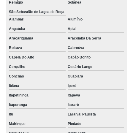
Remígio
Solânea
São Sebastião de Lagoa de Roça
Alambari
Alumínio
Angatuba
Apiaí
Araçariguama
Araçoiaba Da Serra
Boituva
Cabreúva
Capela Do Alto
Capão Bonito
Cerquilho
Cesário Lange
Conchas
Guapiara
Ibiúna
Iperó
Itapetininga
Itapeva
Itaporanga
Itararé
Itu
Laranjal Paulista
Mairinque
Piedade