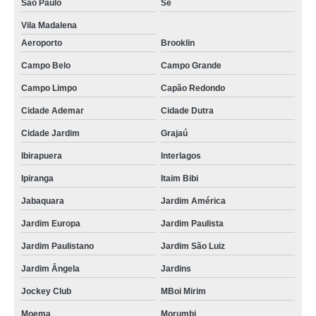
São Paulo
Sé
Vila Madalena
Aeroporto
Brooklin
Campo Belo
Campo Grande
Campo Limpo
Capão Redondo
Cidade Ademar
Cidade Dutra
Cidade Jardim
Grajaú
Ibirapuera
Interlagos
Ipiranga
Itaim Bibi
Jabaquara
Jardim América
Jardim Europa
Jardim Paulista
Jardim Paulistano
Jardim São Luiz
Jardim Ângela
Jardins
Jockey Club
MBoi Mirim
Moema
Morumbi