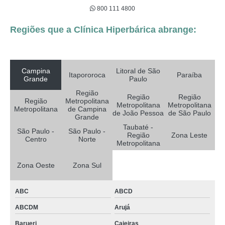
800 111 4800
Regiões que a Clínica Hiperbárica abrange:
Campina
Litoral de São
Itapororoca
Paraíba
Grande
Paulo
Região
Região
Região
Região
Metropolitana
Metropolitana
Metropolitana
Metropolitana
de Campina
de João Pessoa
de São Paulo
Grande
Taubaté -
São Paulo -
São Paulo -
Região
Zona Leste
Centro
Norte
Metropolitana
Zona Oeste
Zona Sul
ABC
ABCD
ABCDM
Arujá
Barueri
Caieiras