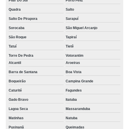
Pilar Do Sul
Porto Feliz
Quadra
Salto
Salto De Pirapora
Sarapuí
Sorocaba
São Miguel Arcanjo
São Roque
Tapiraí
Tatuí
Tietê
Torre De Pedra
Votorantim
Alcantil
Aroeiras
Barra de Santana
Boa Vista
Boqueirão
Campina Grande
Caturité
Fagundes
Gado Bravo
Itatuba
Lagoa Seca
Massaranduba
Matinhas
Natuba
Puxinanã
Queimadas