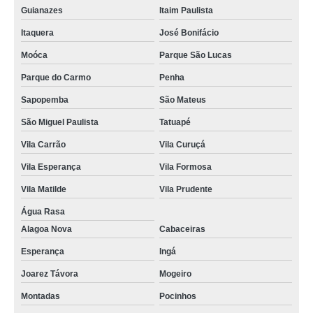
Guianazes
Itaim Paulista
Itaquera
José Bonifácio
Moóca
Parque São Lucas
Parque do Carmo
Penha
Sapopemba
São Mateus
São Miguel Paulista
Tatuapé
Vila Carrão
Vila Curuçá
Vila Esperança
Vila Formosa
Vila Matilde
Vila Prudente
Água Rasa
Alagoa Nova
Cabaceiras
Esperança
Ingá
Joarez Távora
Mogeiro
Montadas
Pocinhos