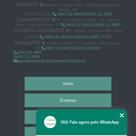
Paulo/SP
Avenida D. Pedro I, 380 - Vila Monumento São
Paulo - SP
CEP: 05617-030
0800 111 4800
0800 111 4800
Guarulhos/SP
Av. José Antônio Zeraibe, 754 - Jardim
Bom Clima Guarulhos - SP
0800 111 4800
0800 111 4800
Campina Grande/PB
R. Cônego Pequeno, 360 - Bela
João
Vista PB
0800 111 4800
0800 111 4800
Pessoa/PB
Av. Minas Gerais, 777 - Estados João Pessoa -
PB
0800 111 4800
0800 111 4800
0800 111 4800
800 111 4800
agendamento@clinicahiperbarica.com.br
Home
Empresa
Missão
Olá! Fale agora pelo WhatsApp
Serviços