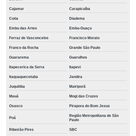
Cajamar
Carapicuíba
Cotia
Diadema
Embu das Artes
Embu-Guaçu
Ferraz de Vasconcelos
Francisco Morato
Franco da Rocha
Grande São Paulo
Guararema
Guarulhos
Itapecerica da Serra
Itapevi
Itaquaquecetuba
Jandira
Juquitiba
Mairiporã
Mauá
Mogi das Cruzes
Osasco
Pirapora do Bom Jesus
Região Metropolitana de São
Poá
Paulo
Ribeirão Pires
SBC