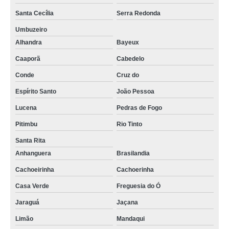
Santa Cecília
Serra Redonda
Umbuzeiro
Alhandra
Bayeux
Caaporã
Cabedelo
Conde
Cruz do
Espírito Santo
João Pessoa
Lucena
Pedras de Fogo
Pitimbu
Rio Tinto
Santa Rita
Anhanguera
Brasilandia
Cachoeirinha
Cachoerinha
Casa Verde
Freguesia do Ó
Jaraguá
Jaçana
Limão
Mandaqui