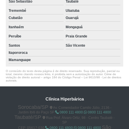
São Sebastião
Taubaté
Tremembé
Ubatuba
Cubatão
Guarujá
Itanhaém
Mongaguá
Peruíbe
Praia Grande
Santos
São Vicente
Itapororoca
Mamanguape
O conteúdo do texto desta página é de direito reservado. Sua reprodução, parcial ou
total, mesmo citando nossos links, é proibida sem a autorização do autor. Crime de
violação de direito autoral – artigo 184 do Código Penal –
Lei 9610/98 - Lei de direitos
autorais
.
Clínica Hiperbárica
Sorocaba/SP
Av. Comendador Camilo Júlio, 2136 -
Jardim Ibiti do Paço SP
0800 111 4800
0800 111 4800
Taubaté/SP
Rua Prof. Álvaro Ortiz, 98 - Centro Taubaté -
SP
São
CEP: 05617-030
0800 111 4800
0800 111 4800