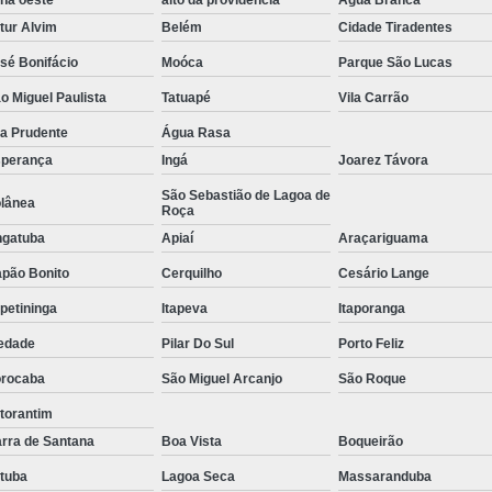
Tratamento de Oxigenoterapia em Sorocaba
tur Alvim
Belém
Cidade Tiradentes
Tratamento de Oxigenoterapia Hiperbárica
sé Bonifácio
Moóca
Parque São Lucas
o Miguel Paulista
Tatuapé
Vila Carrão
Tratamento para Oxigenoterapia
Tratamento por Ox
la Prudente
Água Rasa
perança
Ingá
Joarez Távora
São Sebastião de Lagoa de
lânea
Roça
gatuba
Apiaí
Araçariguama
pão Bonito
Cerquilho
Cesário Lange
apetininga
Itapeva
Itaporanga
edade
Pilar Do Sul
Porto Feliz
rocaba
São Miguel Arcanjo
São Roque
torantim
rra de Santana
Boa Vista
Boqueirão
atuba
Lagoa Seca
Massaranduba