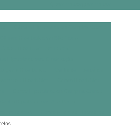
0800 111 4800
800 111 4800
ica
Câmara Hiperbárica em Campina Grande
Câmara Hiperbárica em São Paulo
Câmara Hiperbárica em Taubaté
a Hiperbárica para Cicatrização
xigênio Hiperbárica
Centro de Hiperbárica
noterapia Hiperbárica
Centro Hiperbárica
na
Centro Hiperbárico em Campina Grande
Centro Hiperbárico em São Paulo
ico em Taubaté
Centro Medicina Hiperbárica
árica
Clínica de Oxigenoterapia Hiperbárica
celos
erbárica em Campina Grande