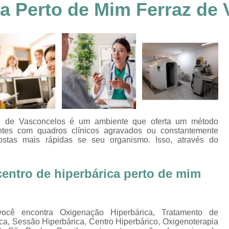
ca Perto de Mim Ferraz de
Clínica Hiperbárica em João Pessoa
Clínica Hiperbárica em Sorocaba
Clínica Hiperbár
Clínica Oxigenoterapia Hiperbárica
Clínica pa
Oxigenação Hiperbárica Clínica
Oxigena
Oxigenação Hiperbárica em João Pessoa
Oxigenação Hiperbárica em Sorocaba
Oxigenação Hiperbárica Terapia
Oxi
az de Vasconcelos é um ambiente que oferta um método
Oxigenação Via Hiperbárica
Tera
entes com quadros clínicos agravados ou constantemente
ostas mais rápidas se seu organismo. Isso, através do
Terapia Oxigenação Hiperbárica
Oxigenoterap
Oxigenoterapia em João Pessoa
Oxigenoterapia 
centro de hiperbárica perto de mim
Oxigenoterapia em Taubaté
Oxig
Oxigenoterapia para Tratamento de Diabéticos
você encontra Oxigenação Hiperbárica, Tratamento de
Oxigenoterapia Tratamento de Diabéticos
ca, Sessão Hiperbárica, Centro Hiperbárico, Oxigenoterapia