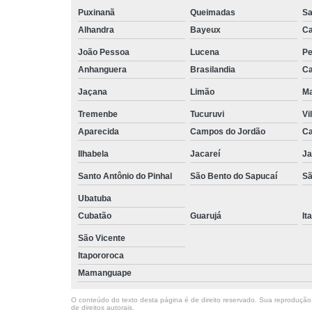
Puxinanã
Queimadas
Sa
Alhandra
Bayeux
Ca
João Pessoa
Lucena
Pe
Anhanguera
Brasilandia
Ca
Jaçana
Limão
Ma
Tremenbe
Tucuruvi
Vi
Aparecida
Campos do Jordão
Ca
Ilhabela
Jacareí
Ja
Santo Antônio do Pinhal
São Bento do Sapucaí
Sã
Ubatuba
Cubatão
Guarujá
It
São Vicente
Itapororoca
Mamanguape
O conteúdo do texto desta página é de direito reservado. Sua reprodução, 
de direitos autorais
.