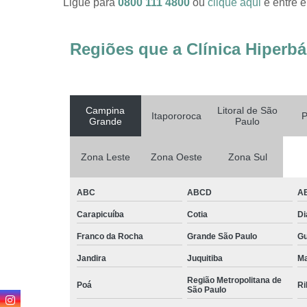
Ligue para
0800 111 4800
ou
clique aqui
e entre e
Regiões que a Clínica Hiperbá
Campina
Litoral de São
Itapororoca
P
Grande
Paulo
Zona Leste
Zona Oeste
Zona Sul
ABC
ABCD
A
Carapicuíba
Cotia
D
Franco da Rocha
Grande São Paulo
G
Jandira
Juquitiba
Ma
Região Metropolitana de
Poá
Ri
São Paulo