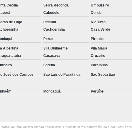
nta Cecília
Serra Redonda
Umbuzeiro
aporã
Cabedelo
Conde
dras de Fogo
Pitimbu
Rio Tinto
choeirinha
Cachoerinha
Casa Verde
ndaqui
Perus
Pirituba
la Albertina
Vila Guilherme
Vila Maria
raguatatuba
Caçapava
Cruzeiro
mbeiro
Lorena
Paraibuna
o José dos Campos
São Luiz do Paraitinga
São Sebastião
anhaém
Mongaguá
Peruíbe
parcial ou total, mesmo citando nossos links, é proibida sem a autorização do autor. Crime de vi