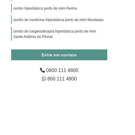
ico
Hiperbárica Oxigenoterapia
centro hiperbárico perto de mim Penha
apia Hiperbárica em Campina Grande
centro de medicina hiperbárica perto de mim Montadas
Oxigenoterapia Hiperbárica em São Paulo
centro de oxigenoterapia hiperbárica perto de mim
Oxigenoterapia Hiperbárica em Taubaté
Santo Antônio do Pinhal
xigenoterapia Hiperbárica Fratura
encontrar centro de medicina hiperbárica José Bonifácio
ra Tratamento de Feridas
Entre em contato
Tratamento de Feridas
0800 111 4800
ratura
Sessão Câmara Hiperbárica
800 111 4800
árica
Sessão de Oxigenoterapia Hiperbárica
erbárica em Campina Grande
Sessão Hiperbárica em São Paulo
Sessão Hiperbárica em Taubaté
são Oxigenoterapia por Hiperbárica