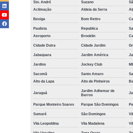
Sto. André
Suzano
Sã
Aclimação
Aldeia da Serra
Al
Bexiga
Bom Retiro
C
Paulista
Republica
Sa
Aeroporto
Brooklin
Ca
Cidade Dutra
Cidade Jardim
Gr
Jabaquara
Jardim América
Ja
Jardins
Jockey Club
MB
Sacomã
Santo Amaro
S
Alto da Lapa
Alto de Pinheiros
Ba
Jardim Adhemar de
Jaraguá
Ja
Barros
Parque Monteiro Soares
Parque São Domingos
Pe
Sumaré
São Domingos
Vi
Vila Leopoldina
Vila Madalena
Vi
Vila Ursulina
Zona Oeste
Zo