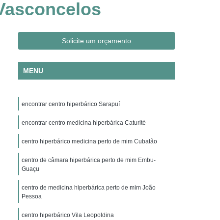
 Vasconcelos
Clínica Hiperbárica em São Paulo
ica em Taubaté
Clínica Hiperbárica Hospitalar
ra Hiperbárica
Oxigenação Hiperbárica
Solicite um orçamento
ção Hiperbárica em Campina Grande
MENU
Oxigenação Hiperbárica em São Paulo
Oxigenação Hiperbárica em Taubaté
encontrar centro hiperbárico Sarapuí
genação Hiperbárica Tratamento
pia de Oxigenação Hiperbárica
encontrar centro medicina hiperbárica Caturité
ia
Oxigenoterapia em Campina Grande
centro hiperbárico medicina perto de mim Cubatão
em São Paulo
Oxigenoterapia em Sorocaba
centro de câmara hiperbárica perto de mim Embu-
Guaçu
enoterapia para Cicatrização
centro de medicina hiperbárica perto de mim João
Oxigenoterapia para Tratamento de Feridas
Pessoa
Oxigenoterapia Tratamento de Feridas
centro hiperbárico Vila Leopoldina