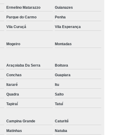
Tratamento de Oxigenoterapia em Taubaté
Ermelino Matarazzo
Guianazes
Tratamento Oxigenoterapia Hiperbárica
Parque do Carmo
Penha
Vila Curuçá
Vila Esperança
igenoterapia
Tratamento Via Oxigenoterapia
Mogeiro
Montadas
Araçoiaba Da Serra
Boituva
Conchas
Guapiara
Itararé
Itu
Quadra
Salto
Tapiraí
Tatuí
Campina Grande
Caturité
Matinhas
Natuba