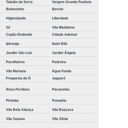
Taboão da Serra
Vargem Grande Paulista
Tratamento Hiperbárico em João Pessoa
Belenzinho
Berrini
Tratamento Hiperbárico em Sorocaba
Higienópolis
Liberdade
Sé
Vila Madalena
tamento Hiperbárico Necrose na Pele
Capão Redondo
Cidade Ademar
rização de Ferida Operatória
Ipiranga
Itaim Bibi
Hiperbárica Tratamento de Feridas
Jardim São Luiz
Jardim Ângela
atamento em Câmara Hiperbárica
Parelheiros
Pedreira
ica
Tratamento Hiperbárica
Vila Mariana
Água Funda
Tratamento Hiperbárica em João Pessoa
Freguesia do Ó
Jaguaré
Tratamento Hiperbárica em Sorocaba
Nova Perdizes
Pacaembu
ratamento Oxigenação Hiperbárica
Pirituba
Pompéia
e Feridas Oxigenoterapia Hiperbárica
Vila Bela Aliança
Vila Boaçava
 de Oxigenoterapia em Campina Grande
Vila Suzana
Vila Sônia
Tratamento de Oxigenoterapia em São Paulo