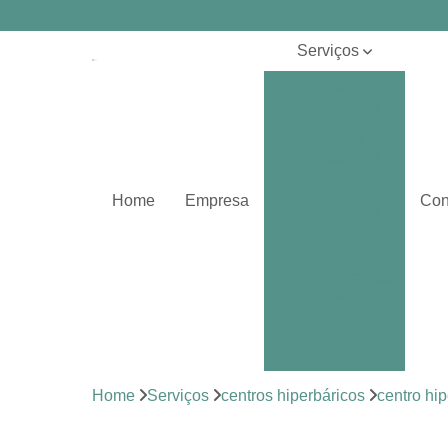
Serviços
Câmaras
hiperbáricas
Centros
hiperbáricos
Oxigenações
Home
Empresa
Con
hiperbáricas
Oxigenoterapias
Oxigenoterapias
hiperbáricas
Sessões de
hiperbárica
Sistema de
Home
Serviços
centros hiperbáricos
centro hi
oxigenoterapia
Tratamentos de