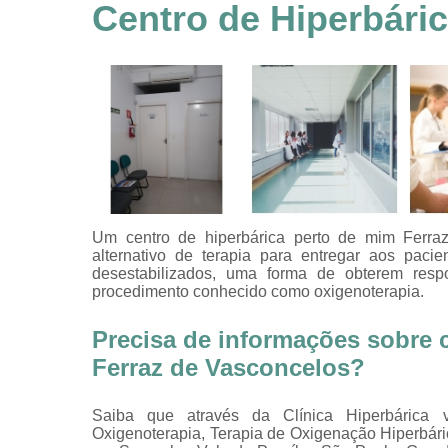
feridas
Centro de Hiperbári
Tratamentos
hiperbáricos
Tratamentos por
hiperbárica
Tratamentos por
oxigenoterapia
Um centro de hiperbárica perto de mim Ferr
alternativo de terapia para entregar aos paci
desestabilizados, uma forma de obterem resp
procedimento conhecido como oxigenoterapia.
Precisa de informações sobre 
Ferraz de Vasconcelos?
Saiba que através da Clínica Hiperbárica 
Oxigenoterapia, Terapia de Oxigenação Hiperbári