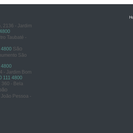
H
, 2136 - Jardim
 4800
tro Taubaté -
São
 4800
onumento São
 4800
54 - Jardim Bom
 111 4800
360 - Bela
oão
s João Pessoa -