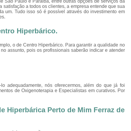
e São Paulo e Paraiba, entre outras opções de serviços da
Oxigenoterapia Tratamento de Pé Diabét
 a satisfação a todos os clientes, a empresa entende que sua
da um. Tudo isso só é possível através do investimento em
Oxigenoterapia Hiperbárica
Oxigenoter
es.
Oxigenoterapia Hiperbárica em João Pessoa
ntro Hiperbárico.
Oxigenoterapia Hiperbárica em Sorocaba
Oxigenoterapia Hiperbárica Ferida
O
plo, o de Centro Hiperbárico. Para garantir a qualidade no
no assunto, pois os profissionais saberão indicar e atender
Oxigenoterapia Hiperbárica pa
Oxigenoterapia Hiperbárica 
Oxigenoterapia Hiperbárica Tratamento de F
Sessão de Câmara Hiperbárica
Sessão de Hiperb
ê-lo adequadamente, nós oferecermos, além do que já foi
mentos de Oxigenoterapia e Especialistas em curativos. Por
Sessão Hiperbárica
Sessão Hip
Sessão Hiperbárica em João Pessoa
e Hiperbárica Perto de Mim Ferraz de
Sessão Hiperbárica em Sorocaba
Sessão Oxigenoterapia Hiperbárica
Ses