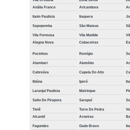
Anália Franco
Aricanduva
Ar
Itaim Paulista
Itaquera
Jo
Sapopemba
São Mateus
Sã
Vila Formosa
Vila Matilde
Vi
Alagoa Nova
Cabaceiras
Es
Pocinhos
Remígio
So
Alambari
Alumínio
An
Cabreúva
Capela Do Alto
Ca
Ibiúna
Iperó
It
Laranjal Paulista
Mairinque
Pi
Salto De Pirapora
Sarapuí
So
Tietê
Torre De Pedra
Vo
Alcantil
Aroeiras
Ba
Fagundes
Gado Bravo
It