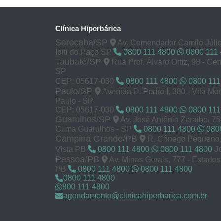
Clínica Hiperbárica
Sorocaba/SP
Av. Comendador Camilo Júlio
Ibiti do Paço SP
0800 111 4800
0800 111
Taubaté/SP
Rua Prof. Álvaro Ortiz, 98 - Cen
SP
CEP: 05617-030
0800 111 4800
0800 111
Paulo/SP
Avenida D. Pedro I, 380 - Vila M
Paulo - SP
CEP: 05617-030
0800 111 4800
0800 111
Guarulhos/SP
Av. José Antônio Zeraibe, 7
Clima Guarulhos - SP
0800 111 4800
0800
Campina Grande/PB
R. Cônego Pequeno, 
J
Vista PB
0800 111 4800
0800 111 4800
Pessoa/PB
Av. Minas Gerais, 777 - Estado
PB
0800 111 4800
0800 111 4800
0800 111 4800
800 111 4800
agendamento@clinicahiperbarica.com.br