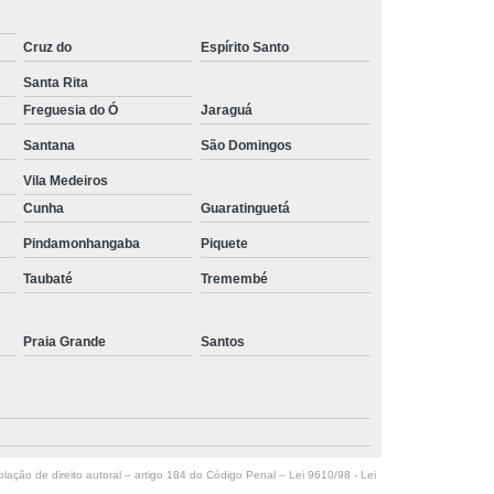
Cruz do
Espírito Santo
Santa Rita
Freguesia do Ó
Jaraguá
Santana
São Domingos
Vila Medeiros
Cunha
Guaratinguetá
Pindamonhangaba
Piquete
Taubaté
Tremembé
Praia Grande
Santos
olação de direito autoral – artigo 184 do Código Penal –
Lei 9610/98 - Lei