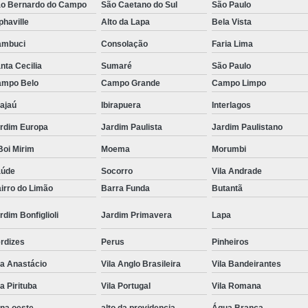
o Bernardo do Campo
São Caetano do Sul
São Paulo
Tratamento Hiperbárico em Campina Grande
phaville
Alto da Lapa
Bela Vista
Tratamento Hiperbárico em São Paulo
ambuci
Consolação
Faria Lima
nta Cecilia
Sumaré
São Paulo
Tratamento Hiperbárico em Taubaté
Tra
mpo Belo
Campo Grande
Campo Limpo
Tratamento Hiperbárico para Cicat
ajaú
Ibirapuera
Interlagos
Tratamento Hiperbárico para Lesão Vascular
rdim Europa
Jardim Paulista
Jardim Paulistano
Tratamento Câmara Hiperbárica
Tr
oi Mirim
Moema
Morumbi
Tratamento Feridas Câmara Hiperbár
aúde
Socorro
Vila Andrade
Tratamento Hiperbárica em Campina Grande
irro do Limão
Barra Funda
Butantã
Tratamento Hiperbárica em São Paulo
rdim Bonfiglioli
Jardim Primavera
Lapa
Tratamento Hiperbárica em Taubaté
T
rdizes
Perus
Pinheiros
Tratamento por Hiperbárica
Tratamento d
la Anastácio
Vila Anglo Brasileira
Vila Bandeirantes
Tratamento de Oxigenoterapia
Tratamento
la Pirituba
Vila Portugal
Vila Romana
Tratamento de Oxigenoterapia em João Pessoa
na oeste
alto da providencia
Água Branca