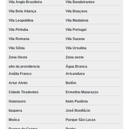
Vila Anglo Brasileira
Vila Bandeirantes
Vila Bela Aliança
Vila Boaçava
Vila Leopoldina
Vila Madalena
Vila Pirituba
Vila Portugal
Vila Romana
Vila Suzana
Vila Sônia
Vila Ursulina
Zona Oeste
Zona oeste
alto da providencia
Água Branca
Anália Franco
Aricanduva
Artur Alvim
Belém
Cidade Tiradentes
Ermelino Matarazzo
Guianazes
Itaim Paulista
Itaquera
José Bonifácio
Moóca
Parque São Lucas