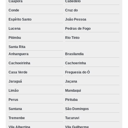
Caaporã
Cabedelo
Conde
Cruz do
Espírito Santo
João Pessoa
Lucena
Pedras de Fogo
Pitimbu
Rio Tinto
Santa Rita
Anhanguera
Brasilandia
Cachoeirinha
Cachoerinha
Casa Verde
Freguesia do Ó
Jaraguá
Jaçana
Limão
Mandaqui
Perus
Pirituba
Santana
São Domingos
Tremenbe
Tucuruvi
Vila Albertina
Vila Guilherme