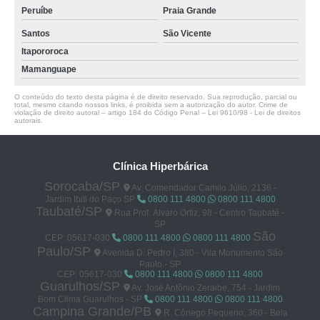
Peruíbe
Praia Grande
Santos
São Vicente
Itapororoca
Mamanguape
O conteúdo do texto desta página é de direito reservado. Sua reprodução, parcial ou
total, mesmo citando nossos links, é proibida sem a autorização do autor. Crime de
violação de direito autoral – artigo 184 do Código Penal –
Lei 9610/98 - Lei de direitos
autorais
.
Clínica Hiperbárica
Sorocaba/SP
Av. Comendador Camilo Júlio, 2136 -
Jardim Ibiti do Paço SP
0800 111 4800
0800 111 4800
Taubaté/SP
Rua Prof. Álvaro Ortiz, 98 - Centro Taubaté -
SP
São
CEP: 05617-030
0800 111 4800
0800 111 4800
Paulo/SP
Avenida D. Pedro I, 380 - Vila Monumento São
Paulo - SP
CEP: 05617-030
0800 111 4800
0800 111 4800
Guarulhos/SP
Av. José Antônio Zeraibe, 754 - Jardim
Bom Clima Guarulhos - SP
0800 111 4800
0800 111 4800
Campina Grande/PB
R. Cônego Pequeno, 360 - Bela