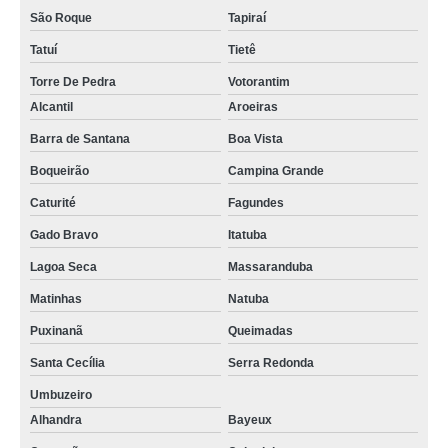
São Roque
Tapiraí
Tatuí
Tietê
Torre De Pedra
Votorantim
Alcantil
Aroeiras
Barra de Santana
Boa Vista
Boqueirão
Campina Grande
Caturité
Fagundes
Gado Bravo
Itatuba
Lagoa Seca
Massaranduba
Matinhas
Natuba
Puxinanã
Queimadas
Santa Cecília
Serra Redonda
Umbuzeiro
Alhandra
Bayeux