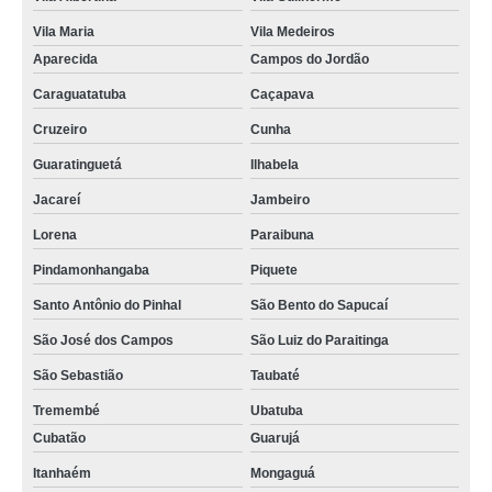
Vila Maria
Vila Medeiros
Aparecida
Campos do Jordão
Caraguatatuba
Caçapava
Cruzeiro
Cunha
Guaratinguetá
Ilhabela
Jacareí
Jambeiro
Lorena
Paraibuna
Pindamonhangaba
Piquete
Santo Antônio do Pinhal
São Bento do Sapucaí
São José dos Campos
São Luiz do Paraitinga
São Sebastião
Taubaté
Tremembé
Ubatuba
Cubatão
Guarujá
Itanhaém
Mongaguá