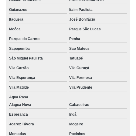
Cidade Tiradentes
Ermelino Matarazzo
Guianazes
Itaim Paulista
Itaquera
José Bonifácio
Moóca
Parque São Lucas
Parque do Carmo
Penha
Sapopemba
São Mateus
São Miguel Paulista
Tatuapé
Vila Carrão
Vila Curuçá
Vila Esperança
Vila Formosa
Vila Matilde
Vila Prudente
Água Rasa
Alagoa Nova
Cabaceiras
Esperança
Ingá
Joarez Távora
Mogeiro
Montadas
Pocinhos