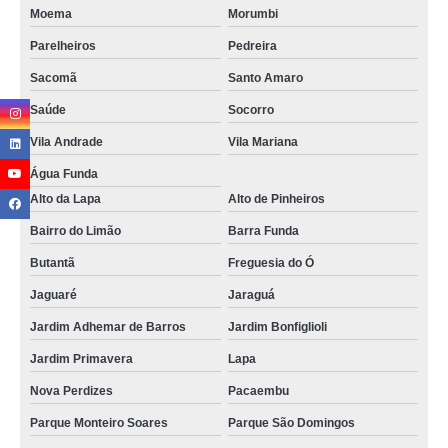
Moema
Morumbi
Parelheiros
Pedreira
Sacomã
Santo Amaro
Saúde
Socorro
Vila Andrade
Vila Mariana
Água Funda
Alto da Lapa
Alto de Pinheiros
Bairro do Limão
Barra Funda
Butantã
Freguesia do Ó
Jaguaré
Jaraguá
Jardim Adhemar de Barros
Jardim Bonfiglioli
Jardim Primavera
Lapa
Nova Perdizes
Pacaembu
Parque Monteiro Soares
Parque São Domingos