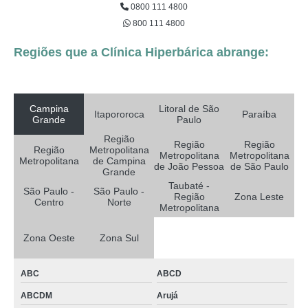
0800 111 4800
800 111 4800
Regiões que a Clínica Hiperbárica abrange:
Campina
Litoral de São
Itapororoca
Paraíba
Grande
Paulo
Região
Região
Região
Região
Metropolitana
Metropolitana
Metropolitana
Metropolitana
de Campina
de João Pessoa
de São Paulo
Grande
Taubaté -
São Paulo -
São Paulo -
Região
Zona Leste
Centro
Norte
Metropolitana
Zona Oeste
Zona Sul
ABC
ABCD
ABCDM
Arujá