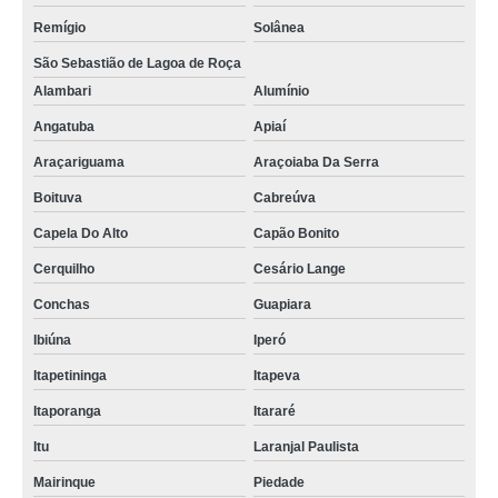
Remígio
Solânea
São Sebastião de Lagoa de Roça
Alambari
Alumínio
Angatuba
Apiaí
Araçariguama
Araçoiaba Da Serra
Boituva
Cabreúva
Capela Do Alto
Capão Bonito
Cerquilho
Cesário Lange
Conchas
Guapiara
Ibiúna
Iperó
Itapetininga
Itapeva
Itaporanga
Itararé
Itu
Laranjal Paulista
Mairinque
Piedade