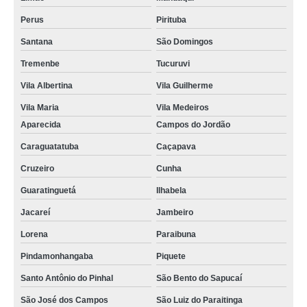
Perus
Pirituba
Santana
São Domingos
Tremenbe
Tucuruvi
Vila Albertina
Vila Guilherme
Vila Maria
Vila Medeiros
Aparecida
Campos do Jordão
Caraguatatuba
Caçapava
Cruzeiro
Cunha
Guaratinguetá
Ilhabela
Jacareí
Jambeiro
Lorena
Paraibuna
Pindamonhangaba
Piquete
Santo Antônio do Pinhal
São Bento do Sapucaí
São José dos Campos
São Luiz do Paraitinga