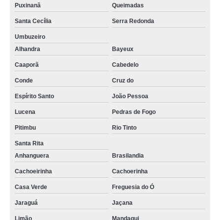
Puxinanã
Queimadas
Santa Cecília
Serra Redonda
Umbuzeiro
Alhandra
Bayeux
Caaporã
Cabedelo
Conde
Cruz do
Espírito Santo
João Pessoa
Lucena
Pedras de Fogo
Pitimbu
Rio Tinto
Santa Rita
Anhanguera
Brasilandia
Cachoeirinha
Cachoerinha
Casa Verde
Freguesia do Ó
Jaraguá
Jaçana
Limão
Mandaqui