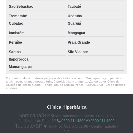
São Sebastião
Taubaté
Tremembé
Ubatuba
Cubatão
Guarujá
Itanhaém
Mongaguá
Peruíbe
Praia Grande
Santos
São Vicente
Itapororoca
Mamanguape
O conteúdo do texto desta página é de direito reservado. Sua reprodução, parcial ou
total, mesmo citando nossos links, é proibida sem a autorização do autor. Crime de
violação de direito autoral – artigo 184 do Código Penal –
Lei 9610/98 - Lei de direitos
autorais
.
Clínica Hiperbárica
Sorocaba/SP
Av. Comendador Camilo Júlio, 2136 -
Jardim Ibiti do Paço SP
0800 111 4800
0800 111 4800
Taubaté/SP
Rua Prof. Álvaro Ortiz, 98 - Centro Taubaté -
SP