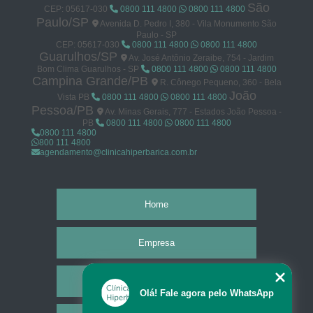
São
CEP: 05617-030
0800 111 4800
0800 111 4800
Paulo/SP
Avenida D. Pedro I, 380 - Vila Monumento São
Paulo - SP
CEP: 05617-030
0800 111 4800
0800 111 4800
Guarulhos/SP
Av. José Antônio Zeraibe, 754 - Jardim
Bom Clima Guarulhos - SP
0800 111 4800
0800 111 4800
Campina Grande/PB
R. Cônego Pequeno, 360 - Bela
João
Vista PB
0800 111 4800
0800 111 4800
Pessoa/PB
Av. Minas Gerais, 777 - Estados João Pessoa -
PB
0800 111 4800
0800 111 4800
0800 111 4800
800 111 4800
agendamento@clinicahiperbarica.com.br
Home
Empresa
Missão
Olá! Fale agora pelo WhatsApp