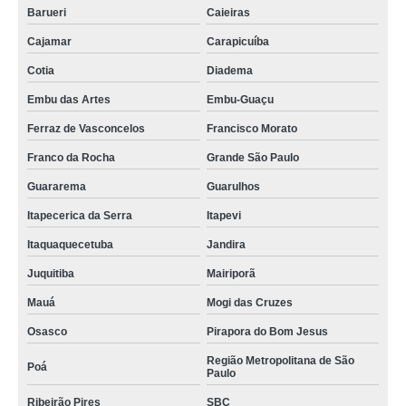
Barueri
Caieiras
Cajamar
Carapicuíba
Cotia
Diadema
Embu das Artes
Embu-Guaçu
Ferraz de Vasconcelos
Francisco Morato
Franco da Rocha
Grande São Paulo
Guararema
Guarulhos
Itapecerica da Serra
Itapevi
Itaquaquecetuba
Jandira
Juquitiba
Mairiporã
Mauá
Mogi das Cruzes
Osasco
Pirapora do Bom Jesus
Região Metropolitana de São
Poá
Paulo
Ribeirão Pires
SBC