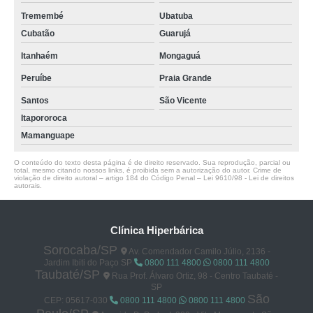
Tremembé
Ubatuba
Cubatão
Guarujá
Itanhaém
Mongaguá
Peruíbe
Praia Grande
Santos
São Vicente
Itapororoca
Mamanguape
O conteúdo do texto desta página é de direito reservado. Sua reprodução, parcial ou
total, mesmo citando nossos links, é proibida sem a autorização do autor. Crime de
violação de direito autoral – artigo 184 do Código Penal –
Lei 9610/98 - Lei de direitos
autorais
.
Clínica Hiperbárica
Sorocaba/SP
Av. Comendador Camilo Júlio, 2136 -
Jardim Ibiti do Paço SP
0800 111 4800
0800 111 4800
Taubaté/SP
Rua Prof. Álvaro Ortiz, 98 - Centro Taubaté -
SP
São
CEP: 05617-030
0800 111 4800
0800 111 4800