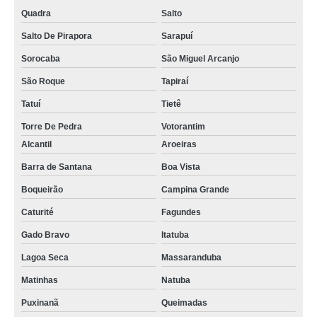
Quadra
Salto
Salto De Pirapora
Sarapuí
Sorocaba
São Miguel Arcanjo
São Roque
Tapiraí
Tatuí
Tietê
Torre De Pedra
Votorantim
Alcantil
Aroeiras
Barra de Santana
Boa Vista
Boqueirão
Campina Grande
Caturité
Fagundes
Gado Bravo
Itatuba
Lagoa Seca
Massaranduba
Matinhas
Natuba
Puxinanã
Queimadas