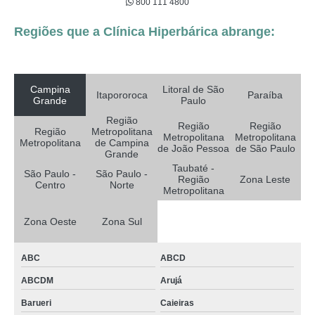
800 111 4800
Regiões que a Clínica Hiperbárica abrange:
Campina
Litoral de São
Itapororoca
Paraíba
Grande
Paulo
Região
Região
Região
Região
Metropolitana
Metropolitana
Metropolitana
Metropolitana
de Campina
de João Pessoa
de São Paulo
Grande
Taubaté -
São Paulo -
São Paulo -
Região
Zona Leste
Centro
Norte
Metropolitana
Zona Oeste
Zona Sul
ABC
ABCD
ABCDM
Arujá
Barueri
Caieiras