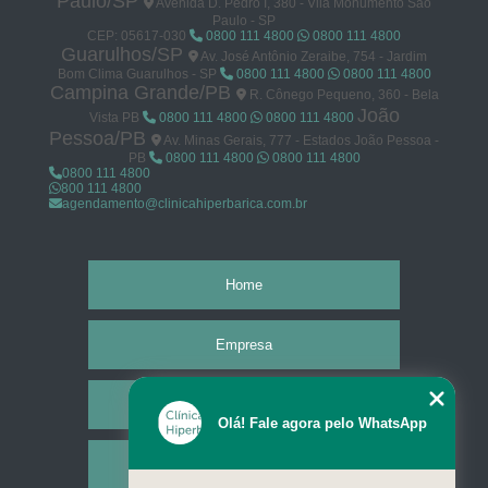
Paulo/SP
Avenida D. Pedro I, 380 - Vila Monumento São
Paulo - SP
CEP: 05617-030
0800 111 4800
0800 111 4800
Guarulhos/SP
Av. José Antônio Zeraibe, 754 - Jardim
Bom Clima Guarulhos - SP
0800 111 4800
0800 111 4800
Campina Grande/PB
R. Cônego Pequeno, 360 - Bela
João
Vista PB
0800 111 4800
0800 111 4800
Pessoa/PB
Av. Minas Gerais, 777 - Estados João Pessoa -
PB
0800 111 4800
0800 111 4800
0800 111 4800
800 111 4800
agendamento@clinicahiperbarica.com.br
Home
Empresa
Missão
Olá! Fale agora pelo WhatsApp
Serviços