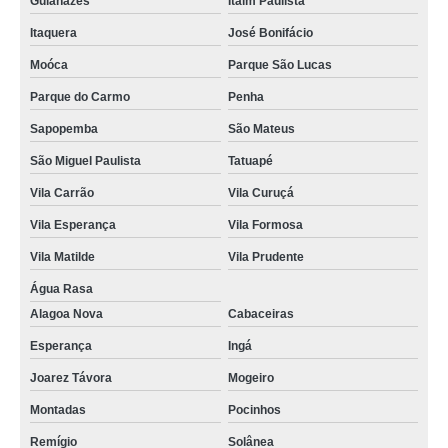
Guianazes
Itaim Paulista
Itaquera
José Bonifácio
Moóca
Parque São Lucas
Parque do Carmo
Penha
Sapopemba
São Mateus
São Miguel Paulista
Tatuapé
Vila Carrão
Vila Curuçá
Vila Esperança
Vila Formosa
Vila Matilde
Vila Prudente
Água Rasa
Alagoa Nova
Cabaceiras
Esperança
Ingá
Joarez Távora
Mogeiro
Montadas
Pocinhos
Remígio
Solânea