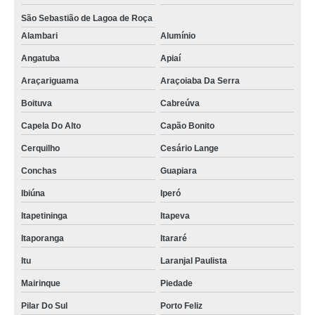
São Sebastião de Lagoa de Roça
Alambari
Alumínio
Angatuba
Apiaí
Araçariguama
Araçoiaba Da Serra
Boituva
Cabreúva
Capela Do Alto
Capão Bonito
Cerquilho
Cesário Lange
Conchas
Guapiara
Ibiúna
Iperó
Itapetininga
Itapeva
Itaporanga
Itararé
Itu
Laranjal Paulista
Mairinque
Piedade
Pilar Do Sul
Porto Feliz