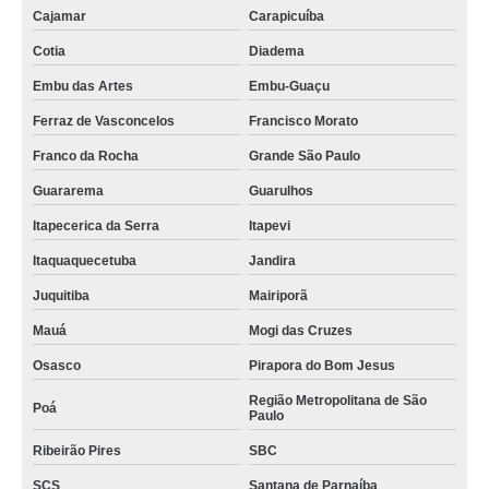
Cajamar
Carapicuíba
Cotia
Diadema
Embu das Artes
Embu-Guaçu
Ferraz de Vasconcelos
Francisco Morato
Franco da Rocha
Grande São Paulo
Guararema
Guarulhos
Itapecerica da Serra
Itapevi
Itaquaquecetuba
Jandira
Juquitiba
Mairiporã
Mauá
Mogi das Cruzes
Osasco
Pirapora do Bom Jesus
Região Metropolitana de São
Poá
Paulo
Ribeirão Pires
SBC
SCS
Santana de Parnaíba