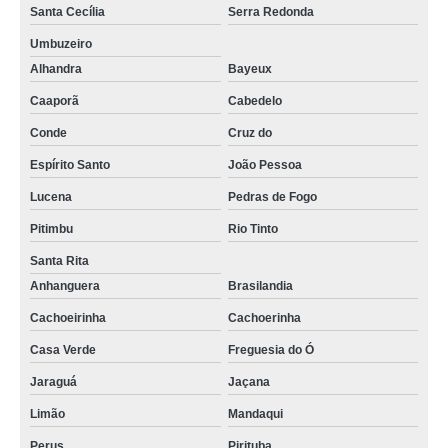
Santa Cecília
Serra Redonda
Umbuzeiro
Alhandra
Bayeux
Caaporã
Cabedelo
Conde
Cruz do
Espírito Santo
João Pessoa
Lucena
Pedras de Fogo
Pitimbu
Rio Tinto
Santa Rita
Anhanguera
Brasilandia
Cachoeirinha
Cachoerinha
Casa Verde
Freguesia do Ó
Jaraguá
Jaçana
Limão
Mandaqui
Perus
Pirituba