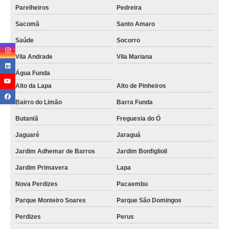
Parelheiros
Pedreira
Sacomã
Santo Amaro
Saúde
Socorro
Vila Andrade
Vila Mariana
Água Funda
Alto da Lapa
Alto de Pinheiros
Bairro do Limão
Barra Funda
Butantã
Freguesia do Ó
Jaguaré
Jaraguá
Jardim Adhemar de Barros
Jardim Bonfiglioli
Jardim Primavera
Lapa
Nova Perdizes
Pacaembu
Parque Monteiro Soares
Parque São Domingos
Perdizes
Perus