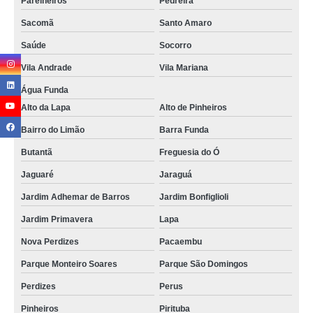
Parelheiros
Pedreira
Sacomã
Santo Amaro
Saúde
Socorro
Vila Andrade
Vila Mariana
Água Funda
Alto da Lapa
Alto de Pinheiros
Bairro do Limão
Barra Funda
Butantã
Freguesia do Ó
Jaguaré
Jaraguá
Jardim Adhemar de Barros
Jardim Bonfiglioli
Jardim Primavera
Lapa
Nova Perdizes
Pacaembu
Parque Monteiro Soares
Parque São Domingos
Perdizes
Perus
Pinheiros
Pirituba