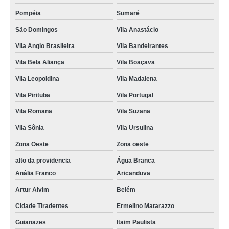
Pompéia
Sumaré
São Domingos
Vila Anastácio
Vila Anglo Brasileira
Vila Bandeirantes
Vila Bela Aliança
Vila Boaçava
Vila Leopoldina
Vila Madalena
Vila Pirituba
Vila Portugal
Vila Romana
Vila Suzana
Vila Sônia
Vila Ursulina
Zona Oeste
Zona oeste
alto da providencia
Água Branca
Anália Franco
Aricanduva
Artur Alvim
Belém
Cidade Tiradentes
Ermelino Matarazzo
Guianazes
Itaim Paulista