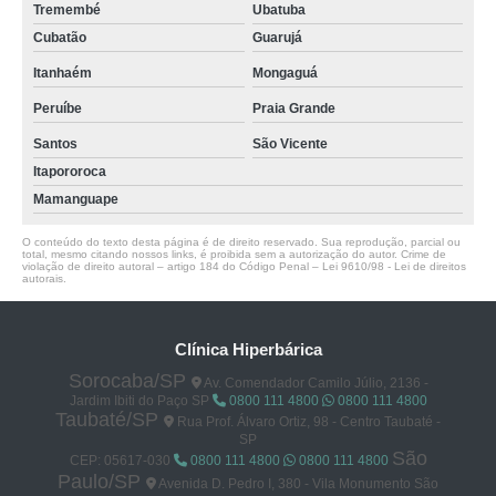
Tremembé
Ubatuba
Cubatão
Guarujá
Itanhaém
Mongaguá
Peruíbe
Praia Grande
Santos
São Vicente
Itapororoca
Mamanguape
O conteúdo do texto desta página é de direito reservado. Sua reprodução, parcial ou
total, mesmo citando nossos links, é proibida sem a autorização do autor. Crime de
violação de direito autoral – artigo 184 do Código Penal –
Lei 9610/98 - Lei de direitos
autorais
.
Clínica Hiperbárica
Sorocaba/SP
Av. Comendador Camilo Júlio, 2136 -
Jardim Ibiti do Paço SP
0800 111 4800
0800 111 4800
Taubaté/SP
Rua Prof. Álvaro Ortiz, 98 - Centro Taubaté -
SP
São
CEP: 05617-030
0800 111 4800
0800 111 4800
Paulo/SP
Avenida D. Pedro I, 380 - Vila Monumento São