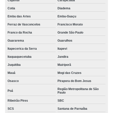
Cajamar
Carapicuíba
Cotia
Diadema
Embu das Artes
Embu-Guaçu
Ferraz de Vasconcelos
Francisco Morato
Franco da Rocha
Grande São Paulo
Guararema
Guarulhos
Itapecerica da Serra
Itapevi
Itaquaquecetuba
Jandira
Juquitiba
Mairiporã
Mauá
Mogi das Cruzes
Osasco
Pirapora do Bom Jesus
Região Metropolitana de São
Poá
Paulo
Ribeirão Pires
SBC
SCS
Santana de Parnaíba