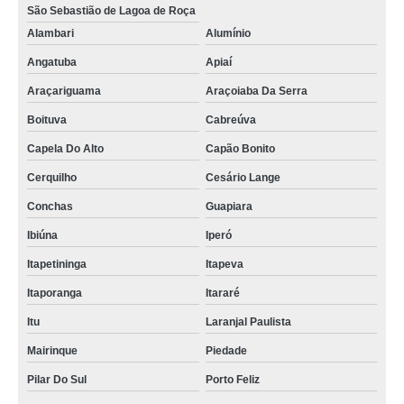
São Sebastião de Lagoa de Roça
Alambari
Alumínio
Angatuba
Apiaí
Araçariguama
Araçoiaba Da Serra
Boituva
Cabreúva
Capela Do Alto
Capão Bonito
Cerquilho
Cesário Lange
Conchas
Guapiara
Ibiúna
Iperó
Itapetininga
Itapeva
Itaporanga
Itararé
Itu
Laranjal Paulista
Mairinque
Piedade
Pilar Do Sul
Porto Feliz