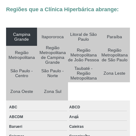
Regiões que a Clínica Hiperbárica abrange:
Campina
Litoral de São
Itapororoca
Paraíba
Grande
Paulo
Região
Região
Região
Região
Metropolitana
Metropolitana
Metropolitana
Metropolitana
de Campina
de João Pessoa
de São Paulo
Grande
Taubaté -
São Paulo -
São Paulo -
Região
Zona Leste
Centro
Norte
Metropolitana
Zona Oeste
Zona Sul
ABC
ABCD
ABCDM
Arujá
Barueri
Caieiras