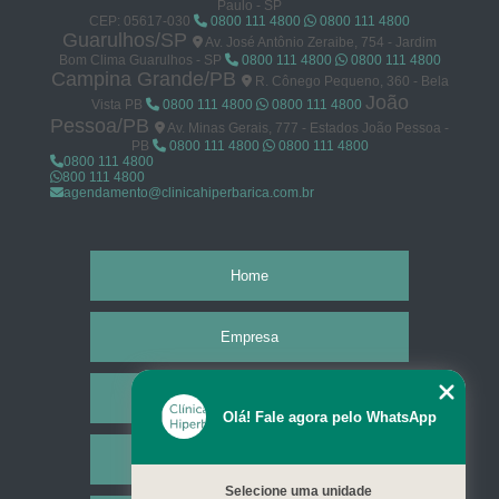
Paulo - SP
CEP: 05617-030
0800 111 4800
0800 111 4800
Guarulhos/SP
Av. José Antônio Zeraibe, 754 - Jardim
Bom Clima Guarulhos - SP
0800 111 4800
0800 111 4800
Campina Grande/PB
R. Cônego Pequeno, 360 - Bela
João
Vista PB
0800 111 4800
0800 111 4800
Pessoa/PB
Av. Minas Gerais, 777 - Estados João Pessoa -
PB
0800 111 4800
0800 111 4800
0800 111 4800
800 111 4800
agendamento@clinicahiperbarica.com.br
Home
Empresa
Missão
Olá! Fale agora pelo WhatsApp
Serviços
Selecione uma unidade