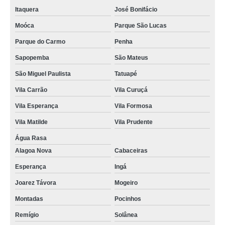
Itaquera
José Bonifácio
Moóca
Parque São Lucas
Parque do Carmo
Penha
Sapopemba
São Mateus
São Miguel Paulista
Tatuapé
Vila Carrão
Vila Curuçá
Vila Esperança
Vila Formosa
Vila Matilde
Vila Prudente
Água Rasa
Alagoa Nova
Cabaceiras
Esperança
Ingá
Joarez Távora
Mogeiro
Montadas
Pocinhos
Remígio
Solânea