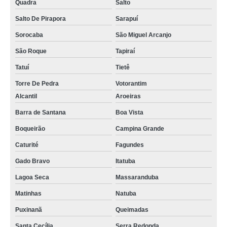
Quadra
Salto
Salto De Pirapora
Sarapuí
Sorocaba
São Miguel Arcanjo
São Roque
Tapiraí
Tatuí
Tietê
Torre De Pedra
Votorantim
Alcantil
Aroeiras
Barra de Santana
Boa Vista
Boqueirão
Campina Grande
Caturité
Fagundes
Gado Bravo
Itatuba
Lagoa Seca
Massaranduba
Matinhas
Natuba
Puxinanã
Queimadas
Santa Cecília
Serra Redonda