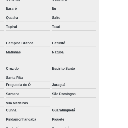
Itararé
Itu
Quadra
Salto
Tapiraí
Tatuí
Campina Grande
Caturité
Matinhas
Natuba
Cruz do
Espírito Santo
Santa Rita
Freguesia do Ó
Jaraguá
Santana
São Domingos
Vila Medeiros
Cunha
Guaratinguetá
Pindamonhangaba
Piquete