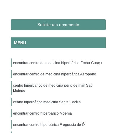
Clínica Hiperbárica em São Paulo
ica em Taubaté
Clínica Hiperbárica Hospitalar
ra Hiperbárica
Oxigenação Hiperbárica
Solicite um orçamento
ção Hiperbárica em Campina Grande
MENU
Oxigenação Hiperbárica em São Paulo
Oxigenação Hiperbárica em Taubaté
encontrar centro de medicina hiperbárica Embu-Guaçu
genação Hiperbárica Tratamento
pia de Oxigenação Hiperbárica
encontrar centro de medicina hiperbárica Aeroporto
ia
Oxigenoterapia em Campina Grande
centro hiperbárico de medicina perto de mim São
Mateus
em São Paulo
Oxigenoterapia em Sorocaba
centro hiperbárico medicina Santa Cecília
enoterapia para Cicatrização
encontrar centro hiperbárico Moema
Oxigenoterapia para Tratamento de Feridas
Oxigenoterapia Tratamento de Feridas
encontrar centro hiperbárica Freguesia do Ó