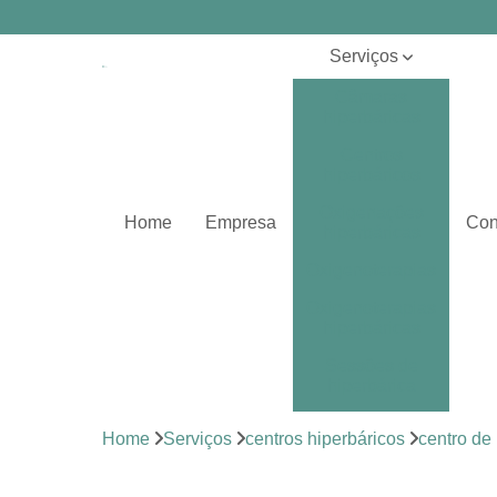
Serviços
Câmaras
hiperbáricas
Centros
hiperbáricos
Oxigenações
Home
Empresa
Con
hiperbáricas
Oxigenoterapias
Oxigenoterapias
hiperbáricas
Sessões de
hiperbárica
Sistema de
Home
Serviços
centros hiperbáricos
centro de
oxigenoterapia
Tratamentos de