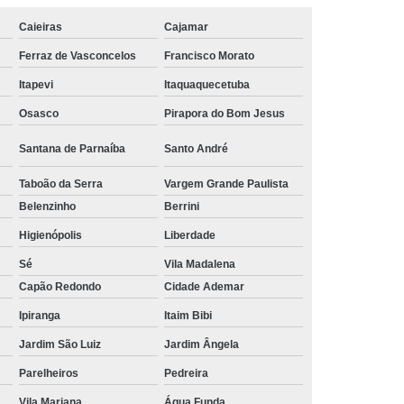
Tratamento Hiperbárico em João Pessoa
Caieiras
Cajamar
Ferraz de Vasconcelos
Francisco Morato
Tratamento Hiperbárico em Sorocaba
Itapevi
Itaquaquecetuba
tamento Hiperbárico Necrose na Pele
Osasco
Pirapora do Bom Jesus
rização de Ferida Operatória
Hiperbárica Tratamento de Feridas
Santana de Parnaíba
Santo André
atamento em Câmara Hiperbárica
Taboão da Serra
Vargem Grande Paulista
Belenzinho
Berrini
ica
Tratamento Hiperbárica
Higienópolis
Liberdade
Tratamento Hiperbárica em João Pessoa
Sé
Vila Madalena
Tratamento Hiperbárica em Sorocaba
Capão Redondo
Cidade Ademar
ratamento Oxigenação Hiperbárica
Ipiranga
Itaim Bibi
e Feridas Oxigenoterapia Hiperbárica
Jardim São Luiz
Jardim Ângela
 de Oxigenoterapia em Campina Grande
Parelheiros
Pedreira
Tratamento de Oxigenoterapia em São Paulo
Vila Mariana
Água Funda