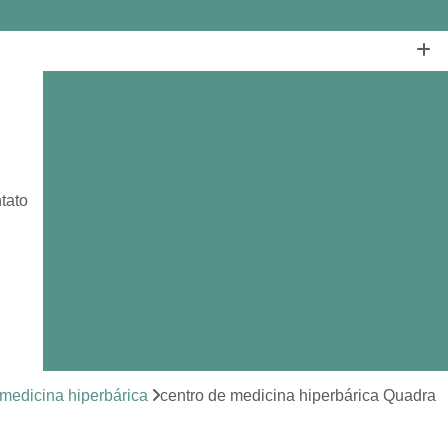
Câmara de Oxigênio Hiperbárica
Câmara Hiperbár
Câmara Hiperbárica em João Pessoa
Câmara Hiperbárica em Sorocaba
Câmara Hiperbárica Individual
Câmar
tato
Câmara Hiperbárica Tratamento Feridas
Câmara O
Centro de Medicina Hiperbárica
Centro de Oxige
Centro Hiperbárico
Centro Hiperbárico de Medici
Centro Hiperbárico em João Pessoa
Centro Hiperbárico em Sorocaba
Centro Hiperbár
Clínica de Hiperbárica
Clínica de Medicina Hiperb
 medicina hiperbárica
centro de medicina hiperbárica Quadra
Clínica Hiperbárica
Clínica Hip