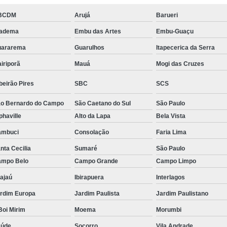
Tratamento Hiperbárico em Campina Grande
BCDM
Arujá
Barueri
iadema
Embu das Artes
Embu-Guaçu
Tratamento Hiperbárico em São Paulo
uararema
Guarulhos
Itapecerica da Serra
Tratamento Hiperbárico em Taubaté
Tra
iriporã
Mauá
Mogi das Cruzes
Tratamento Hiperbárico para Cicat
Tratamento Hiperbárico para Lesão Vascular
beirão Pires
SBC
SCS
Tratamento Câmara Hiperbárica
Tr
o Bernardo do Campo
São Caetano do Sul
São Paulo
phaville
Alto da Lapa
Bela Vista
Tratamento Feridas Câmara Hiperbár
ambuci
Consolação
Faria Lima
Tratamento Hiperbárica em Campina Grande
nta Cecilia
Sumaré
São Paulo
Tratamento Hiperbárica em São Paulo
mpo Belo
Campo Grande
Campo Limpo
Tratamento Hiperbárica em Taubaté
T
ajaú
Ibirapuera
Interlagos
Tratamento por Hiperbárica
Tratamento d
rdim Europa
Jardim Paulista
Jardim Paulistano
Tratamento de Oxigenoterapia
Tratamento
oi Mirim
Moema
Morumbi
Tratamento de Oxigenoterapia em João Pessoa
aúde
Socorro
Vila Andrade