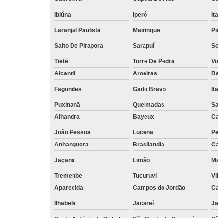
Ibiúna
Iperó
It
Laranjal Paulista
Mairinque
Pi
Salto De Pirapora
Sarapuí
So
Tietê
Torre De Pedra
Vo
Alcantil
Aroeiras
Ba
Fagundes
Gado Bravo
It
Puxinanã
Queimadas
Sa
Alhandra
Bayeux
Ca
João Pessoa
Lucena
Pe
Anhanguera
Brasilandia
Ca
Jaçana
Limão
Ma
Tremenbe
Tucuruvi
Vi
Aparecida
Campos do Jordão
Ca
Ilhabela
Jacareí
Ja