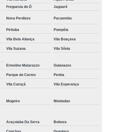
Tratamento de Oxigenoterapia em Taubaté
Freguesia do Ó
Jaguaré
Tratamento Oxigenoterapia Hiperbárica
Nova Perdizes
Pacaembu
igenoterapia
Tratamento Via Oxigenoterapia
Pirituba
Pompéia
Vila Bela Aliança
Vila Boaçava
Vila Suzana
Vila Sônia
Ermelino Matarazzo
Guianazes
Parque do Carmo
Penha
Vila Curuçá
Vila Esperança
Mogeiro
Montadas
Araçoiaba Da Serra
Boituva
Conchas
Guapiara