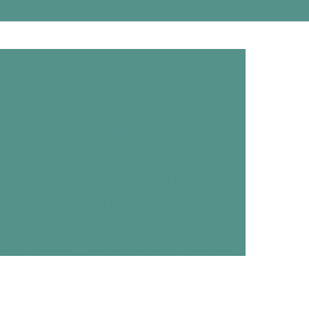
0800 111 4800
800 111 4800
ica
Câmara Hiperbárica em Campina Grande
Câmara Hiperbárica em São Paulo
Câmara Hiperbárica em Taubaté
a Hiperbárica para Cicatrização
xigênio Hiperbárica
Centro de Hiperbárica
noterapia Hiperbárica
Centro Hiperbárica
na
Centro Hiperbárico em Campina Grande
Centro Hiperbárico em São Paulo
ico em Taubaté
Centro Medicina Hiperbárica
árica
Clínica de Oxigenoterapia Hiperbárica
erbárica em Campina Grande