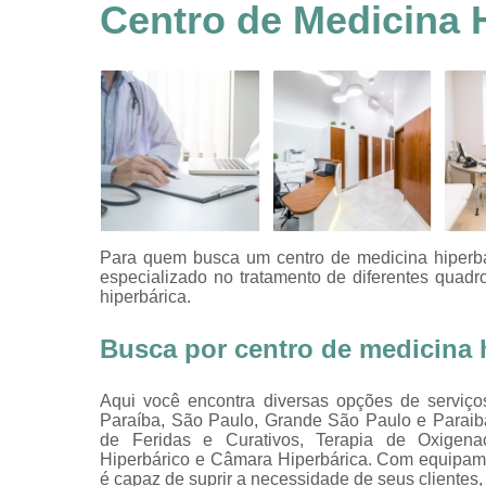
feridas
Centro de Medicina 
Tratamentos
hiperbáricos
Tratamentos por
hiperbárica
Tratamentos por
oxigenoterapia
Para quem busca um centro de medicina hiperbár
especializado no tratamento de diferentes quadr
hiperbárica.
Busca por centro de medicina 
Aqui você encontra diversas opções de serviço
Paraíba, São Paulo, Grande São Paulo e Paraib
de Feridas e Curativos, Terapia de Oxigenaç
Hiperbárico e Câmara Hiperbárica. Com equipam
é capaz de suprir a necessidade de seus clientes