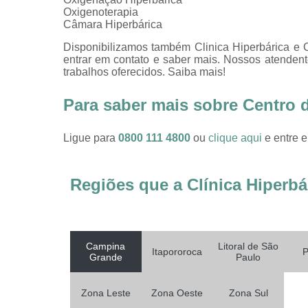
Oxigenoterapia
Câmara Hiperbárica
Disponibilizamos também Clinica Hiperbárica e Cl
entrar em contato e saber mais. Nossos atendent
trabalhos oferecidos. Saiba mais!
Para saber mais sobre Centro 
Ligue para
0800 111 4800
ou
clique aqui
e entre e
Regiões que a Clínica Hiperbá
Campina
Litoral de São
Itapororoca
P
Grande
Paulo
Zona Leste
Zona Oeste
Zona Sul