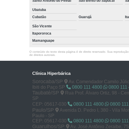
Santo Antônio do Pinhal
São Bento do Sapucaí
Sã
Ubatuba
Cubatão
Guarujá
It
São Vicente
Itapororoca
Mamanguape
O conteúdo do texto desta página é de direito reservado. Sua reprodução, 
de direitos autorais
.
Clínica Hiperbárica
Sorocaba/SP
Av. Comendador Camilo Júlio
Ibiti do Paço SP
0800 111 4800
0800 111
Taubaté/SP
Rua Prof. Álvaro Ortiz, 98 - Cen
SP
CEP: 05617-030
0800 111 4800
0800 111
Paulo/SP
Avenida D. Pedro I, 380 - Vila M
Paulo - SP
CEP: 05617-030
0800 111 4800
0800 111
Guarulhos/SP
Av. José Antônio Zeraibe, 7