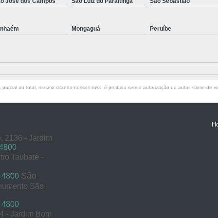
o José dos Campos
São Luiz do Paraitinga
São Sebastião
anhaém
Mongaguá
Peruíbe
parcial ou total, mesmo citando nossos links, é proibida sem a autorização do autor. Crime de vi
H
, 2136 - Jardim
 4800
tro Taubaté -
São
 4800
onumento São
 4800
54 - Jardim Bom