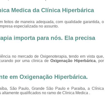
Oxigenoterapia Tratamento de Pé Diabét
ica Medica da Clínica Hiperbárica
Oxigenoterapia Hiperbárica
Oxigenoter
Oxigenoterapia Hiperbárica em João Pessoa
am feitos de maneira adequada, com qualidade garantida, o
 empresa especializada no assunto.
Oxigenoterapia Hiperbárica em Sorocaba
Oxigenoterapia Hiperbárica Ferida
O
pia importa para nós. Ela precisa
Oxigenoterapia Hiperbárica pa
Oxigenoterapia Hiperbárica 
riência no mercado de Oxigenoterapia, tendo em vista que,
Oxigenoterapia Hiperbárica Tratamento de F
curando por uma clinica de
Oxigenação Hiperbárica
, por
Sessão de Câmara Hiperbárica
Sessão de Hiperb
ente em
Oxigenação Hiperbárica
.
Sessão Hiperbárica
Sessão Hip
Sessão Hiperbárica em João Pessoa
íba, São Paulo, Grande São Paulo e Paraiba, a Clínica
 altamente qualificados no ramo de Clinica Medica .
Sessão Hiperbárica em Sorocaba
Sessão Oxigenoterapia Hiperbárica
Ses