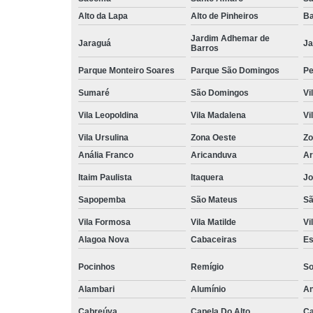
Alto da Lapa
Alto de Pinheiros
Ba
Jardim Adhemar de
Jaraguá
Ja
Barros
Parque Monteiro Soares
Parque São Domingos
Pe
Sumaré
São Domingos
Vi
Vila Leopoldina
Vila Madalena
Vi
Vila Ursulina
Zona Oeste
Zo
Anália Franco
Aricanduva
Ar
Itaim Paulista
Itaquera
Jo
Sapopemba
São Mateus
Sã
Vila Formosa
Vila Matilde
Vi
Alagoa Nova
Cabaceiras
Es
Pocinhos
Remígio
So
Alambari
Alumínio
An
Cabreúva
Capela Do Alto
Ca