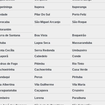
apetininga
Itapeva
Itaporanga
edade
Pilar Do Sul
Porto Feliz
rocaba
São Miguel Arcanjo
São Roque
torantim
rra de Santana
Boa Vista
Boqueirão
atuba
Lagoa Seca
Massaranduba
nta Cecília
Serra Redonda
Umbuzeiro
aporã
Cabedelo
Conde
dras de Fogo
Pitimbu
Rio Tinto
choeirinha
Cachoerinha
Casa Verde
ndaqui
Perus
Pirituba
la Albertina
Vila Guilherme
Vila Maria
raguatatuba
Caçapava
Cruzeiro
mbeiro
Lorena
Paraibuna