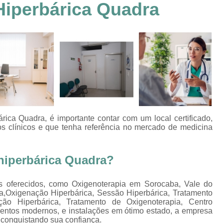
Hiperbárica Quadra
Clínica Hiperbárica em João Pessoa
Clínica Hiperbárica em Sorocaba
Clínica Hiperbár
Clínica Oxigenoterapia Hiperbárica
Clínica pa
Oxigenação Hiperbárica Clínica
Oxigena
Oxigenação Hiperbárica em João Pessoa
Oxigenação Hiperbárica em Sorocaba
Oxigenação Hiperbárica Terapia
Oxi
ica Quadra, é importante contar com um local certificado,
Oxigenação Via Hiperbárica
Tera
os clínicos e que tenha referência no mercado de medicina
Terapia Oxigenação Hiperbárica
Oxigenoterap
hiperbárica Quadra?
Oxigenoterapia em João Pessoa
Oxigenoterapia 
Oxigenoterapia em Taubaté
Oxig
s oferecidos, como Oxigenoterapia em Sorocaba, Vale do
a,Oxigenação Hiperbárica, Sessão Hiperbárica, Tratamento
Oxigenoterapia para Tratamento de Diabéticos
ão Hiperbárica, Tratamento de Oxigenoterapia, Centro
Oxigenoterapia Tratamento de Diabéticos
entos modernos, e instalações em ótimo estado, a empresa
, conquistando sua confiança.