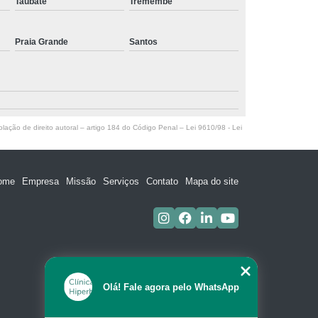
Taubaté
Tremembé
Praia Grande
Santos
olação de direito autoral – artigo 184 do Código Penal –
Lei 9610/98 - Lei
ome
Empresa
Missão
Serviços
Contato
Mapa do site
Olá! Fale agora pelo WhatsApp