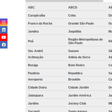
ABC
ABCD
A
Carapicuíba
Cotia
D
Franco da Rocha
Grande São Paulo
G
Jandira
Juquitiba
Ma
Região Metropolitana de
Poá
Ri
São Paulo
Sto. André
Suzano
Sã
Aclimação
Aldeia da Serra
Al
Bexiga
Bom Retiro
C
Paulista
Republica
Sa
Aeroporto
Brooklin
Ca
Cidade Dutra
Cidade Jardim
Gr
Jabaquara
Jardim América
Ja
Jardins
Jockey Club
MB
Sacomã
Santo Amaro
S