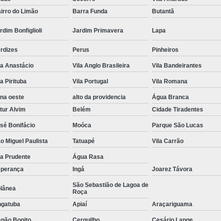
Tratamento de Oxigenoterapia em Sorocaba
irro do Limão
Barra Funda
Butantã
Tratamento de Oxigenoterapia Hiperbárica
rdim Bonfiglioli
Jardim Primavera
Lapa
Tratamento para Oxigenoterapia
Tratamento por Ox
rdizes
Perus
Pinheiros
la Anastácio
Vila Anglo Brasileira
Vila Bandeirantes
la Pirituba
Vila Portugal
Vila Romana
na oeste
alto da providencia
Água Branca
tur Alvim
Belém
Cidade Tiradentes
sé Bonifácio
Moóca
Parque São Lucas
o Miguel Paulista
Tatuapé
Vila Carrão
la Prudente
Água Rasa
perança
Ingá
Joarez Távora
São Sebastião de Lagoa de
lânea
Roça
gatuba
Apiaí
Araçariguama
pão Bonito
Cerquilho
Cesário Lange