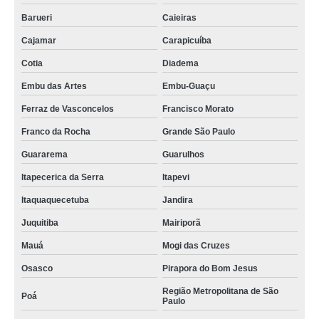
Barueri
Caieiras
Cajamar
Carapicuíba
Cotia
Diadema
Embu das Artes
Embu-Guaçu
Ferraz de Vasconcelos
Francisco Morato
Franco da Rocha
Grande São Paulo
Guararema
Guarulhos
Itapecerica da Serra
Itapevi
Itaquaquecetuba
Jandira
Juquitiba
Mairiporã
Mauá
Mogi das Cruzes
Osasco
Pirapora do Bom Jesus
Região Metropolitana de São
Poá
Paulo