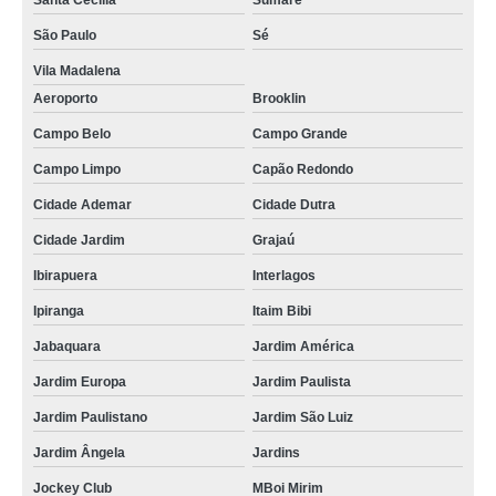
Santa Cecilia
Sumaré
São Paulo
Sé
Vila Madalena
Aeroporto
Brooklin
Campo Belo
Campo Grande
Campo Limpo
Capão Redondo
Cidade Ademar
Cidade Dutra
Cidade Jardim
Grajaú
Ibirapuera
Interlagos
Ipiranga
Itaim Bibi
Jabaquara
Jardim América
Jardim Europa
Jardim Paulista
Jardim Paulistano
Jardim São Luiz
Jardim Ângela
Jardins
Jockey Club
MBoi Mirim