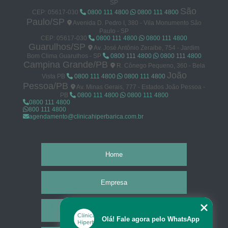
SP
São
CEP: 05617-030
0800 111 4800
0800 111 4800
Paulo/SP
Avenida D. Pedro I, 380 - Vila Monumento São
Paulo - SP
CEP: 05617-030
0800 111 4800
0800 111 4800
Guarulhos/SP
Av. José Antônio Zeraibe, 754 - Jardim
Bom Clima Guarulhos - SP
0800 111 4800
0800 111 4800
Campina Grande/PB
R. Cônego Pequeno, 360 - Bela
João
Vista PB
0800 111 4800
0800 111 4800
Pessoa/PB
Av. Minas Gerais, 777 - Estados João Pessoa -
PB
0800 111 4800
0800 111 4800
0800 111 4800
800 111 4800
agendamento@clinicahiperbarica.com.br
Home
Empresa
Missão
Olá! Fale agora pelo WhatsApp