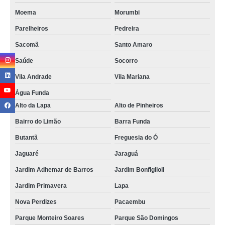
Moema
Morumbi
Parelheiros
Pedreira
Sacomã
Santo Amaro
Saúde
Socorro
Vila Andrade
Vila Mariana
Água Funda
Alto da Lapa
Alto de Pinheiros
Bairro do Limão
Barra Funda
Butantã
Freguesia do Ó
Jaguaré
Jaraguá
Jardim Adhemar de Barros
Jardim Bonfiglioli
Jardim Primavera
Lapa
Nova Perdizes
Pacaembu
Parque Monteiro Soares
Parque São Domingos