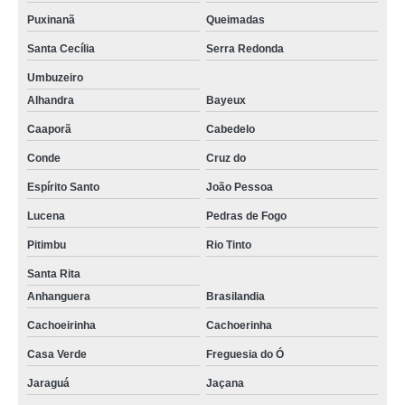
Puxinanã
Queimadas
Santa Cecília
Serra Redonda
Umbuzeiro
Alhandra
Bayeux
Caaporã
Cabedelo
Conde
Cruz do
Espírito Santo
João Pessoa
Lucena
Pedras de Fogo
Pitimbu
Rio Tinto
Santa Rita
Anhanguera
Brasilandia
Cachoeirinha
Cachoerinha
Casa Verde
Freguesia do Ó
Jaraguá
Jaçana