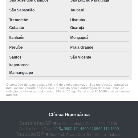
São José dos Campos
São Luiz do Paraitinga
São Sebastião
Taubaté
Tremembé
Ubatuba
Cubatão
Guarujá
Itanhaém
Mongaguá
Peruíbe
Praia Grande
Santos
São Vicente
Itapororoca
Mamanguape
O conteúdo do texto desta página é de direito reservado. Sua reprodução, parcial ou
total, mesmo citando nossos links, é proibida sem a autorização do autor. Crime de
violação de direito autoral – artigo 184 do Código Penal –
Lei 9610/98 - Lei de direitos
autorais
.
Clínica Hiperbárica
Sorocaba/SP
Av. Comendador Camilo Júlio, 2136 -
Jardim Ibiti do Paço SP
0800 111 4800
0800 111 4800
Taubaté/SP
Rua Prof. Álvaro Ortiz, 98 - Centro Taubaté -