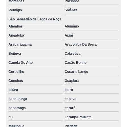
Montadas
Pocinhos
Remígio
Solânea
São Sebastião de Lagoa de Roça
Alambari
Alumínio
Angatuba
Apiaí
Araçariguama
Araçoiaba Da Serra
Boituva
Cabreúva
Capela Do Alto
Capão Bonito
Cerquilho
Cesário Lange
Conchas
Guapiara
Ibiúna
Iperó
Itapetininga
Itapeva
Itaporanga
Itararé
Itu
Laranjal Paulista
Mairinque
Piedade