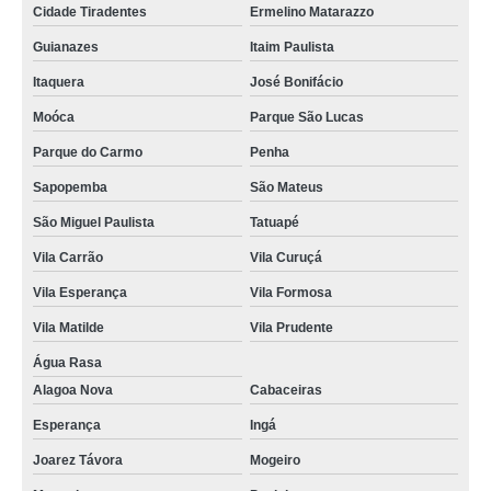
Cidade Tiradentes
Ermelino Matarazzo
Guianazes
Itaim Paulista
Itaquera
José Bonifácio
Moóca
Parque São Lucas
Parque do Carmo
Penha
Sapopemba
São Mateus
São Miguel Paulista
Tatuapé
Vila Carrão
Vila Curuçá
Vila Esperança
Vila Formosa
Vila Matilde
Vila Prudente
Água Rasa
Alagoa Nova
Cabaceiras
Esperança
Ingá
Joarez Távora
Mogeiro