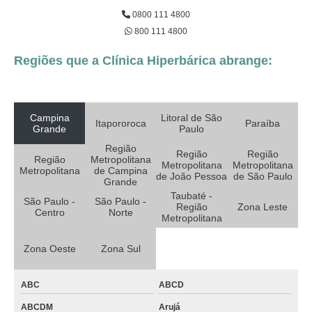
0800 111 4800
800 111 4800
Regiões que a Clínica Hiperbárica abrange:
Campina
Litoral de São
Itapororoca
Paraíba
Grande
Paulo
Região
Região
Região
Região
Metropolitana
Metropolitana
Metropolitana
Metropolitana
de Campina
de João Pessoa
de São Paulo
Grande
Taubaté -
São Paulo -
São Paulo -
Região
Zona Leste
Centro
Norte
Metropolitana
Zona Oeste
Zona Sul
ABC
ABCD
ABCDM
Arujá