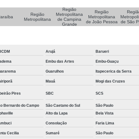
Sistemas de Oxigenoterapia
Sistemas d
Região
Sistemas de Oxigenoterapia Tratamento Pé 
Região
Regiã
Região
Metropolitana
araíba
Metropolitana
Metropoli
Metropolitana
de Campina
Sistemas Oxigenoterapia em Campina Grande
de João Pessoa
de São P
Grande
Sistemas Oxigenoterapia em São Paulo
Sistemas Oxigenoterapia em Taubaté
Si
BCDM
Arujá
Barueri
Sistemas Oxigenoterapia para Pé Diabético
Sist
iadema
Embu das Artes
Embu-Guaçu
Feridas Tratamento
Tratamento com Oxigênio par
uararema
Guarulhos
Itapecerica da Serra
Tratamento de Feridas Enfermagem
Tratamento
iriporã
Mauá
Mogi das Cruzes
Tratamento de Feridas Enfe
beirão Pires
SBC
SCS
Tratamento de Feridas Enf
o Bernardo do Campo
São Caetano do Sul
São Paulo
Tratamento de Feridas Enfermagem em Sorocaba
phaville
Alto da Lapa
Bela Vista
Tratamento para Cicatrização de Feridas
ambuci
Consolação
Faria Lima
Tratamento Hiperbárico Claudicação Intermitente
nta Cecilia
Sumaré
São Paulo
Tratamento Hiperbárico de úlcera Varicosa
Tr