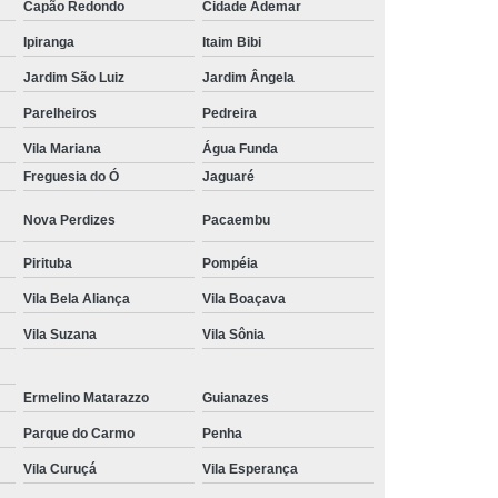
Capão Redondo
Cidade Ademar
Tratamento Hiperbárico em João Pessoa
Ipiranga
Itaim Bibi
Tratamento Hiperbárico em Sorocaba
Jardim São Luiz
Jardim Ângela
tamento Hiperbárico Necrose na Pele
Parelheiros
Pedreira
rização de Ferida Operatória
Vila Mariana
Água Funda
Freguesia do Ó
Jaguaré
Hiperbárica Tratamento de Feridas
Nova Perdizes
Pacaembu
atamento em Câmara Hiperbárica
ica
Tratamento Hiperbárica
Pirituba
Pompéia
Tratamento Hiperbárica em João Pessoa
Vila Bela Aliança
Vila Boaçava
Tratamento Hiperbárica em Sorocaba
Vila Suzana
Vila Sônia
ratamento Oxigenação Hiperbárica
Ermelino Matarazzo
Guianazes
e Feridas Oxigenoterapia Hiperbárica
Parque do Carmo
Penha
 de Oxigenoterapia em Campina Grande
Vila Curuçá
Vila Esperança
Tratamento de Oxigenoterapia em São Paulo