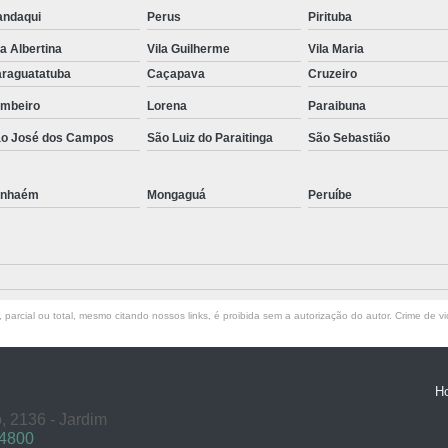
ndaqui
Perus
Pirituba
la Albertina
Vila Guilherme
Vila Maria
raguatatuba
Caçapava
Cruzeiro
mbeiro
Lorena
Paraibuna
o José dos Campos
São Luiz do Paraitinga
São Sebastião
anhaém
Mongaguá
Peruíbe
parcial ou total, mesmo citando nossos links, é proibida sem a autorização do autor. Crime de vi
H
, 2136 - Jardim
 4800