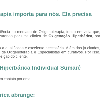
Oxigenoterapia Tratamento de Pé Diabét
Oxigenoterapia Hiperbárica
Oxigenoter
pia importa para nós. Ela precisa
Oxigenoterapia Hiperbárica em João Pessoa
Oxigenoterapia Hiperbárica em Sorocaba
riência no mercado de Oxigenoterapia, tendo em vista que,
Oxigenoterapia Hiperbárica Ferida
O
curando por uma clinica de
Oxigenação Hiperbárica
, por
Oxigenoterapia Hiperbárica pa
 a qualificada e excelente necessária. Além dos já citados,
Oxigenoterapia Hiperbárica 
e Oxigenoterapia e Especialistas em curativos. Por isso,
ição do cliente.
Oxigenoterapia Hiperbárica Tratamento de F
Sessão de Câmara Hiperbárica
Sessão de Hiperb
Hiperbárica Individual Sumaré
Sessão Hiperbárica
Sessão Hip
m contato por email.
Sessão Hiperbárica em João Pessoa
Sessão Hiperbárica em Sorocaba
rica abrange:
Sessão Oxigenoterapia Hiperbárica
Ses