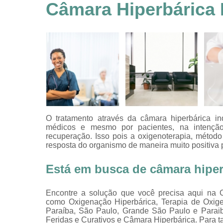
feridas
Câmara Hiperbárica 
Tratamentos
hiperbáricos
Tratamentos por
hiperbárica
Tratamentos por
oxigenoterapia
O tratamento através da câmara hiperbárica in
médicos e mesmo por pacientes, na intenção
recuperação. Isso pois a oxigenoterapia, método
resposta do organismo de maneira muito positiva 
Está em busca de câmara hiper
Encontre a solução que você precisa aqui na Cl
como Oxigenação Hiperbárica, Terapia de Oxige
Paraíba, São Paulo, Grande São Paulo e Paraib
Feridas e Curativos e Câmara Hiperbárica. Para t