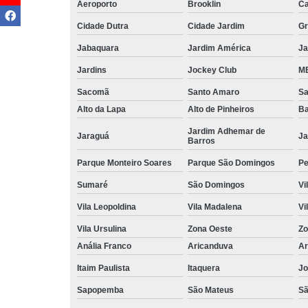
Aeroporto
Brooklin
Ca
Cidade Dutra
Cidade Jardim
Gr
Jabaquara
Jardim América
Ja
Jardins
Jockey Club
MB
Sacomã
Santo Amaro
S
Alto da Lapa
Alto de Pinheiros
Ba
Jardim Adhemar de
Jaraguá
Ja
Barros
Parque Monteiro Soares
Parque São Domingos
Pe
Sumaré
São Domingos
Vi
Vila Leopoldina
Vila Madalena
Vi
Vila Ursulina
Zona Oeste
Zo
Anália Franco
Aricanduva
Ar
Itaim Paulista
Itaquera
Jo
Sapopemba
São Mateus
Sã