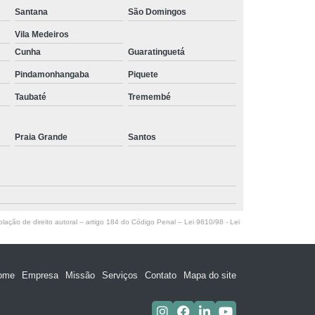
Santana
São Domingos
Vila Medeiros
Cunha
Guaratinguetá
Pindamonhangaba
Piquete
Taubaté
Tremembé
Praia Grande
Santos
olação de direito autoral – artigo 184 do Código Penal –
Lei 9610/98 - Lei
ome
Empresa
Missão
Serviços
Contato
Mapa do site