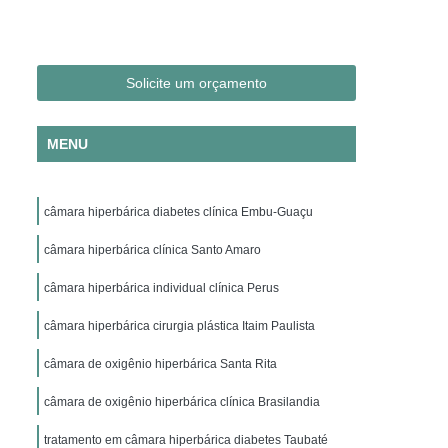
Clínica Hiperbárica em São Paulo
ica em Taubaté
Clínica Hiperbárica Hospitalar
ra Hiperbárica
Oxigenação Hiperbárica
Solicite um orçamento
ção Hiperbárica em Campina Grande
MENU
Oxigenação Hiperbárica em São Paulo
Oxigenação Hiperbárica em Taubaté
câmara hiperbárica diabetes clínica Embu-Guaçu
genação Hiperbárica Tratamento
pia de Oxigenação Hiperbárica
câmara hiperbárica clínica Santo Amaro
ia
Oxigenoterapia em Campina Grande
câmara hiperbárica individual clínica Perus
em São Paulo
Oxigenoterapia em Sorocaba
câmara hiperbárica cirurgia plástica Itaim Paulista
enoterapia para Cicatrização
câmara de oxigênio hiperbárica Santa Rita
Oxigenoterapia para Tratamento de Feridas
câmara de oxigênio hiperbárica clínica Brasilandia
Oxigenoterapia Tratamento de Feridas
tratamento em câmara hiperbárica diabetes Taubaté