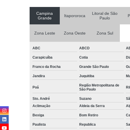
Campina
Litoral de São
Itapororoca
P
Grande
Paulo
Zona Leste
Zona Oeste
Zona Sul
ABC
ABCD
A
Carapicuíba
Cotia
D
Franco da Rocha
Grande São Paulo
G
Jandira
Juquitiba
Ma
Região Metropolitana de
Poá
Ri
São Paulo
Sto. André
Suzano
Sã
Aclimação
Aldeia da Serra
Al
Bexiga
Bom Retiro
C
Paulista
Republica
Sa