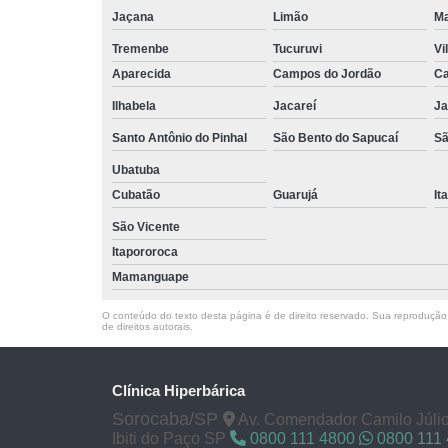
Jaçana
Limão
Ma
Tremenbe
Tucuruvi
Vi
Aparecida
Campos do Jordão
Ca
Ilhabela
Jacareí
Ja
Santo Antônio do Pinhal
São Bento do Sapucaí
Sã
Ubatuba
Cubatão
Guarujá
It
São Vicente
Itapororoca
Mamanguape
O conteúdo do texto desta página é de direito reservado. Sua reprodução, 
de direitos autorais
.
Clínica Hiperbárica
Sorocaba/SP
Av. Comendador Camilo Júlio
Ibiti do Paço SP
0800 111 4800
0800 111