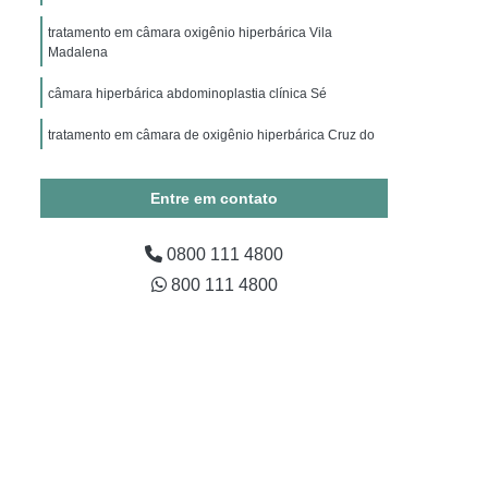
ico
Hiperbárica Oxigenoterapia
tratamento em câmara oxigênio hiperbárica Vila
apia Hiperbárica em Campina Grande
Madalena
Oxigenoterapia Hiperbárica em São Paulo
câmara hiperbárica abdominoplastia clínica Sé
Oxigenoterapia Hiperbárica em Taubaté
tratamento em câmara de oxigênio hiperbárica Cruz do
xigenoterapia Hiperbárica Fratura
ra Tratamento de Feridas
Entre em contato
Tratamento de Feridas
0800 111 4800
ratura
Sessão Câmara Hiperbárica
800 111 4800
árica
Sessão de Oxigenoterapia Hiperbárica
erbárica em Campina Grande
Sessão Hiperbárica em São Paulo
Sessão Hiperbárica em Taubaté
são Oxigenoterapia por Hiperbárica