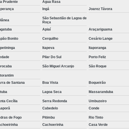
la Prudente
Água Rasa
Tratamento de Oxigenoterapia em Sorocaba
perança
Ingá
Joarez Távora
Tratamento de Oxigenoterapia Hiperbárica
São Sebastião de Lagoa de
lânea
Roça
Tratamento para Oxigenoterapia
Tratamento por Ox
gatuba
Apiaí
Araçariguama
pão Bonito
Cerquilho
Cesário Lange
apetininga
Itapeva
Itaporanga
edade
Pilar Do Sul
Porto Feliz
rocaba
São Miguel Arcanjo
São Roque
torantim
rra de Santana
Boa Vista
Boqueirão
atuba
Lagoa Seca
Massaranduba
nta Cecília
Serra Redonda
Umbuzeiro
aporã
Cabedelo
Conde
dras de Fogo
Pitimbu
Rio Tinto
choeirinha
Cachoerinha
Casa Verde