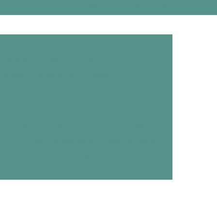
0800 111 4800
800 111 4800
ica
Câmara Hiperbárica em Campina Grande
Câmara Hiperbárica em São Paulo
Câmara Hiperbárica em Taubaté
a Hiperbárica para Cicatrização
xigênio Hiperbárica
Centro de Hiperbárica
noterapia Hiperbárica
Centro Hiperbárica
na
Centro Hiperbárico em Campina Grande
Centro Hiperbárico em São Paulo
ico em Taubaté
Centro Medicina Hiperbárica
árica
Clínica de Oxigenoterapia Hiperbárica
erbárica em Campina Grande