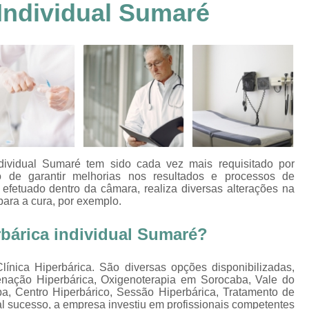
Individual Sumaré
Clínica Hiperbárica em João Pessoa
Clínica Hiperbárica em Sorocaba
Clínica Hiperbár
Clínica Oxigenoterapia Hiperbárica
Clínica pa
Oxigenação Hiperbárica Clínica
Oxigena
Oxigenação Hiperbárica em João Pessoa
Oxigenação Hiperbárica em Sorocaba
Oxigenação Hiperbárica Terapia
Oxi
dividual Sumaré tem sido cada vez mais requisitado por
Oxigenação Via Hiperbárica
Tera
 de garantir melhorias nos resultados e processos de
 efetuado dentro da câmara, realiza diversas alterações na
Terapia Oxigenação Hiperbárica
Oxigenoterap
para a cura, por exemplo.
Oxigenoterapia em João Pessoa
Oxigenoterapia 
bárica individual Sumaré?
Oxigenoterapia em Taubaté
Oxig
ínica Hiperbárica. São diversas opções disponibilizadas,
Oxigenoterapia para Tratamento de Diabéticos
nação Hiperbárica, Oxigenoterapia em Sorocaba, Vale do
Oxigenoterapia Tratamento de Diabéticos
a, Centro Hiperbárico, Sessão Hiperbárica, Tratamento de
al sucesso, a empresa investiu em profissionais competentes