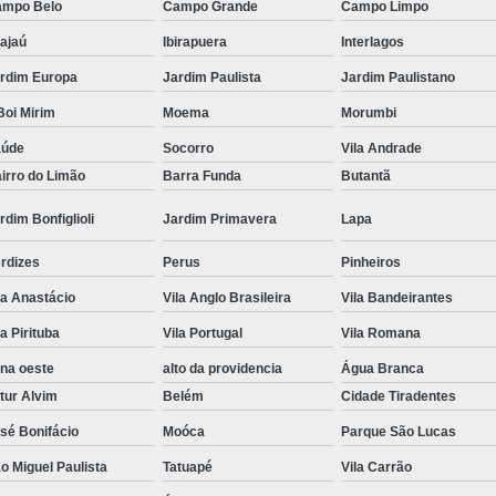
mpo Belo
Campo Grande
Campo Limpo
Tratamento Hiperbárico em Campina Grande
ajaú
Ibirapuera
Interlagos
Tratamento Hiperbárico em São Paulo
rdim Europa
Jardim Paulista
Jardim Paulistano
Tratamento Hiperbárico em Taubaté
Tra
oi Mirim
Moema
Morumbi
Tratamento Hiperbárico para Cicat
aúde
Socorro
Vila Andrade
irro do Limão
Barra Funda
Butantã
Tratamento Hiperbárico para Lesão Vascular
rdim Bonfiglioli
Jardim Primavera
Lapa
Tratamento Câmara Hiperbárica
Tr
Tratamento Feridas Câmara Hiperbár
rdizes
Perus
Pinheiros
Tratamento Hiperbárica em Campina Grande
la Anastácio
Vila Anglo Brasileira
Vila Bandeirantes
Tratamento Hiperbárica em São Paulo
la Pirituba
Vila Portugal
Vila Romana
na oeste
alto da providencia
Água Branca
Tratamento Hiperbárica em Taubaté
T
tur Alvim
Belém
Cidade Tiradentes
Tratamento por Hiperbárica
Tratamento d
sé Bonifácio
Moóca
Parque São Lucas
Tratamento de Oxigenoterapia
Tratamento
o Miguel Paulista
Tatuapé
Vila Carrão
Tratamento de Oxigenoterapia em João Pessoa