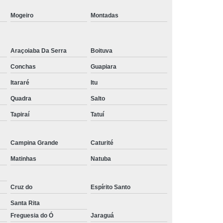
Tratamento de Oxigenoterapia em Taubaté
Mogeiro
Montadas
Tratamento Oxigenoterapia Hiperbárica
igenoterapia
Tratamento Via Oxigenoterapia
Araçoiaba Da Serra
Boituva
Conchas
Guapiara
Itararé
Itu
Quadra
Salto
Tapiraí
Tatuí
Campina Grande
Caturité
Matinhas
Natuba
Cruz do
Espírito Santo
Santa Rita
Freguesia do Ó
Jaraguá