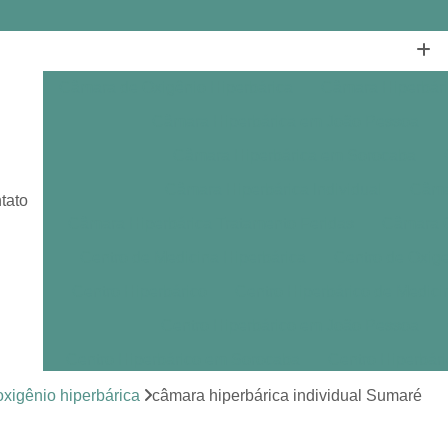
Câmara de Oxigênio Hiperbárica
Câmara Hiperbár
Câmara Hiperbárica em João Pessoa
Câmara Hiperbárica em Sorocaba
Câmara Hiperbárica Individual
Câmar
tato
Câmara Hiperbárica Tratamento Feridas
Câmara O
Centro de Medicina Hiperbárica
Centro de Oxige
Centro Hiperbárico
Centro Hiperbárico de Medici
Centro Hiperbárico em João Pessoa
Centro Hiperbárico em Sorocaba
Centro Hiperbár
Clínica de Hiperbárica
Clínica de Medicina Hiperb
xigênio hiperbárica
câmara hiperbárica individual Sumaré
Clínica Hiperbárica
Clínica Hip