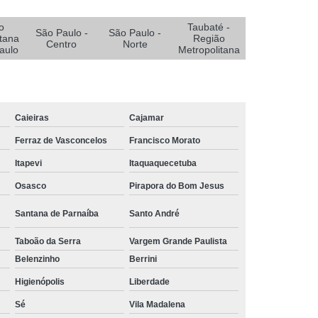
e Oxigenoterapia para Pé Diabético
Diabético
Sistemas Oxigenoterapia
o
Taubaté -
São Paulo -
São Paulo -
tana
Região
Centro
Norte
Sistemas Oxigenoterapia em João Pessoa
aulo
Metropolitana
Sistemas Oxigenoterapia em Sorocaba
stemas Oxigenoterapia para Diabético
Caieiras
Cajamar
emas Oxigenoterapia Tratamento Pé Diabético
Ferraz de Vasconcelos
Francisco Morato
a Feridas
Tratamento de Feridas Crônicas
Itapevi
Itaquaquecetuba
 de Feridas Enfermagem em Campina Grande
Osasco
Pirapora do Bom Jesus
rmagem em João Pessoa
Santana de Parnaíba
Santo André
ermagem em São Paulo
Taboão da Serra
Vargem Grande Paulista
Tratamento de Feridas Enfermagem em Taubaté
Belenzinho
Berrini
Tratamento para Feridas na Pele
Higienópolis
Liberdade
Tratamento Hiperbárico de Insuficiência Arterial
Sé
Vila Madalena
atamento Hiperbárico Deiscência da Sutura