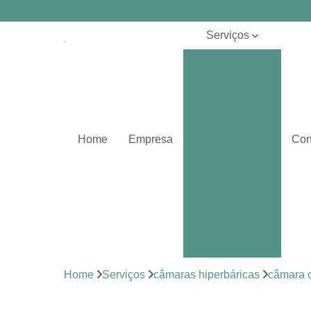
Serviços
Câmaras
hiperbáricas
Centros
hiperbáricos
Oxigenações
Home
Empresa
Con
hiperbáricas
Oxigenoterapias
Oxigenoterapias
hiperbáricas
Sessões de
hiperbárica
Sistema de
Home
Serviços
câmaras hiperbáricas
câmara o
oxigenoterapia
Tratamentos de