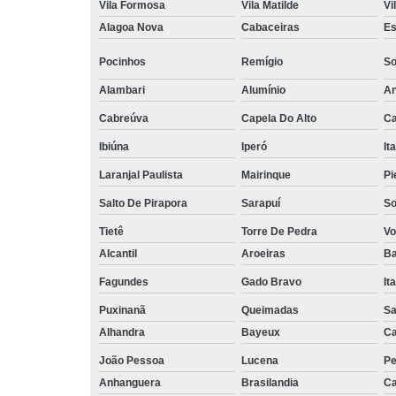
Vila Formosa
Vila Matilde
Vi
Alagoa Nova
Cabaceiras
Es
Pocinhos
Remígio
So
Alambari
Alumínio
An
Cabreúva
Capela Do Alto
Ca
Ibiúna
Iperó
It
Laranjal Paulista
Mairinque
Pi
Salto De Pirapora
Sarapuí
So
Tietê
Torre De Pedra
Vo
Alcantil
Aroeiras
Ba
Fagundes
Gado Bravo
It
Puxinanã
Queimadas
Sa
Alhandra
Bayeux
Ca
João Pessoa
Lucena
Pe
Anhanguera
Brasilandia
Ca