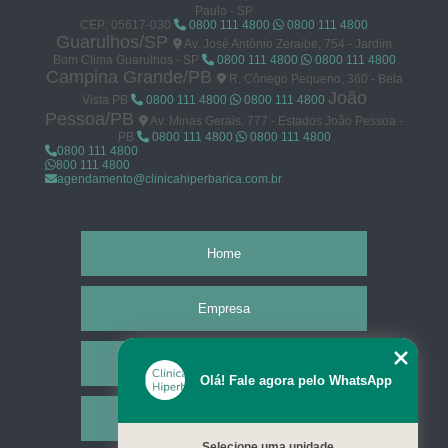
Paulo - SP
CEP: 05617-030
0800 111 4800
0800 111 4800
Guarulhos/SP
Av. José Antônio Zeraibe, 754 - Jardim
Bom Clima Guarulhos - SP
0800 111 4800
0800 111 4800
Campina Grande/PB
R. Cônego Pequeno, 360 - Bela
João
Vista PB
0800 111 4800
0800 111 4800
Pessoa/PB
Av. Minas Gerais, 777 - Estados João Pessoa -
PB
0800 111 4800
0800 111 4800
0800 111 4800
800 111 4800
agendamento@clinicahiperbarica.com.br
Home
Empresa
Missão
Olá! Fale agora pelo WhatsApp
Serviços
Selecione uma unidade