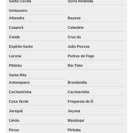
Santa Cecília
Serra Redonda
Umbuzeiro
Alhandra
Bayeux
Caaporã
Cabedelo
Conde
Cruz do
Espírito Santo
João Pessoa
Lucena
Pedras de Fogo
Pitimbu
Rio Tinto
Santa Rita
Anhanguera
Brasilandia
Cachoeirinha
Cachoerinha
Casa Verde
Freguesia do Ó
Jaraguá
Jaçana
Limão
Mandaqui
Perus
Pirituba