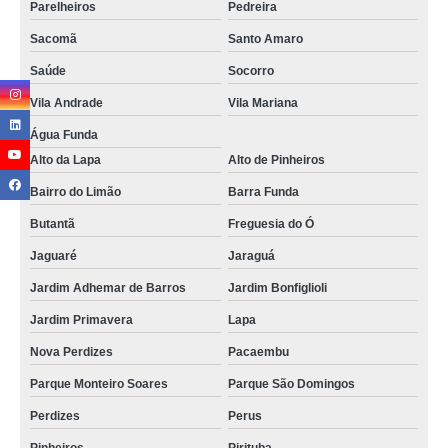
Parelheiros
Pedreira
Sacomã
Santo Amaro
Saúde
Socorro
Vila Andrade
Vila Mariana
Água Funda
Alto da Lapa
Alto de Pinheiros
Bairro do Limão
Barra Funda
Butantã
Freguesia do Ó
Jaguaré
Jaraguá
Jardim Adhemar de Barros
Jardim Bonfiglioli
Jardim Primavera
Lapa
Nova Perdizes
Pacaembu
Parque Monteiro Soares
Parque São Domingos
Perdizes
Perus