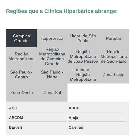
Regiões que a Clínica Hiperbárica abrange:
Campina
Litoral de São
Itapororoca
Paraíba
Grande
Paulo
Região
Região
Região
Região
Metropolitana
Metropolitana
Metropolitana
Metropolitana
de Campina
de João Pessoa
de São Paulo
Grande
Taubaté -
São Paulo -
São Paulo -
Região
Zona Leste
Centro
Norte
Metropolitana
Zona Oeste
Zona Sul
ABC
ABCD
ABCDM
Arujá
Barueri
Caieiras