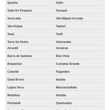
Quadra
Salto
Salto De Pirapora
Sarapuí
Sorocaba
São Miguel Arcanjo
São Roque
Tapiraí
Tatuí
Tietê
Torre De Pedra
Votorantim
Alcantil
Aroeiras
Barra de Santana
Boa Vista
Boqueirão
Campina Grande
Caturité
Fagundes
Gado Bravo
Itatuba
Lagoa Seca
Massaranduba
Matinhas
Natuba
Puxinanã
Queimadas