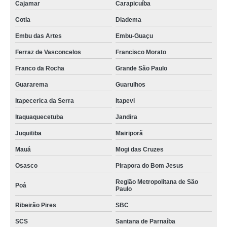
Cajamar
Carapicuíba
Cotia
Diadema
Embu das Artes
Embu-Guaçu
Ferraz de Vasconcelos
Francisco Morato
Franco da Rocha
Grande São Paulo
Guararema
Guarulhos
Itapecerica da Serra
Itapevi
Itaquaquecetuba
Jandira
Juquitiba
Mairiporã
Mauá
Mogi das Cruzes
Osasco
Pirapora do Bom Jesus
Região Metropolitana de São
Poá
Paulo
Ribeirão Pires
SBC
SCS
Santana de Parnaíba