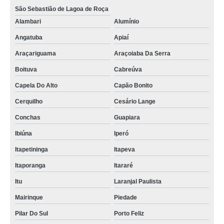
São Sebastião de Lagoa de Roça
Alambari
Alumínio
Angatuba
Apiaí
Araçariguama
Araçoiaba Da Serra
Boituva
Cabreúva
Capela Do Alto
Capão Bonito
Cerquilho
Cesário Lange
Conchas
Guapiara
Ibiúna
Iperó
Itapetininga
Itapeva
Itaporanga
Itararé
Itu
Laranjal Paulista
Mairinque
Piedade
Pilar Do Sul
Porto Feliz