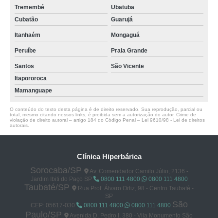
Tremembé
Ubatuba
Cubatão
Guarujá
Itanhaém
Mongaguá
Peruíbe
Praia Grande
Santos
São Vicente
Itapororoca
Mamanguape
O conteúdo do texto desta página é de direito reservado. Sua reprodução, parcial ou
total, mesmo citando nossos links, é proibida sem a autorização do autor. Crime de
violação de direito autoral – artigo 184 do Código Penal –
Lei 9610/98 - Lei de direitos
autorais
.
Clínica Hiperbárica
Sorocaba/SP
Av. Comendador Camilo Júlio, 2136 -
Jardim Ibiti do Paço SP
0800 111 4800
0800 111 4800
Taubaté/SP
Rua Prof. Álvaro Ortiz, 98 - Centro Taubaté -
SP
São
CEP: 05617-030
0800 111 4800
0800 111 4800
Paulo/SP
Avenida D. Pedro I, 380 - Vila Monumento São