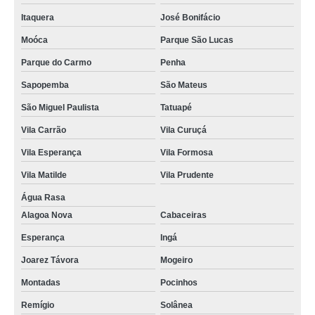
Itaquera
José Bonifácio
Moóca
Parque São Lucas
Parque do Carmo
Penha
Sapopemba
São Mateus
São Miguel Paulista
Tatuapé
Vila Carrão
Vila Curuçá
Vila Esperança
Vila Formosa
Vila Matilde
Vila Prudente
Água Rasa
Alagoa Nova
Cabaceiras
Esperança
Ingá
Joarez Távora
Mogeiro
Montadas
Pocinhos
Remígio
Solânea