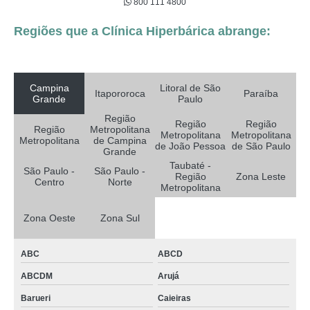
800 111 4800
Regiões que a Clínica Hiperbárica abrange:
Campina
Litoral de São
Itapororoca
Paraíba
Grande
Paulo
Região
Região
Região
Região
Metropolitana
Metropolitana
Metropolitana
Metropolitana
de Campina
de João Pessoa
de São Paulo
Grande
Taubaté -
São Paulo -
São Paulo -
Região
Zona Leste
Centro
Norte
Metropolitana
Zona Oeste
Zona Sul
ABC
ABCD
ABCDM
Arujá
Barueri
Caieiras