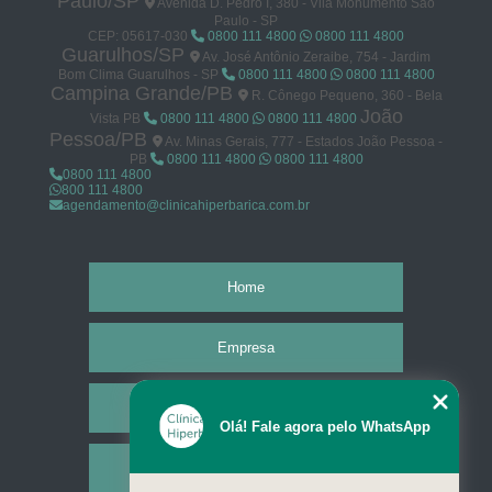
Paulo/SP
Avenida D. Pedro I, 380 - Vila Monumento São
Paulo - SP
CEP: 05617-030
0800 111 4800
0800 111 4800
Guarulhos/SP
Av. José Antônio Zeraibe, 754 - Jardim
Bom Clima Guarulhos - SP
0800 111 4800
0800 111 4800
Campina Grande/PB
R. Cônego Pequeno, 360 - Bela
João
Vista PB
0800 111 4800
0800 111 4800
Pessoa/PB
Av. Minas Gerais, 777 - Estados João Pessoa -
PB
0800 111 4800
0800 111 4800
0800 111 4800
800 111 4800
agendamento@clinicahiperbarica.com.br
Home
Empresa
Missão
Olá! Fale agora pelo WhatsApp
Serviços