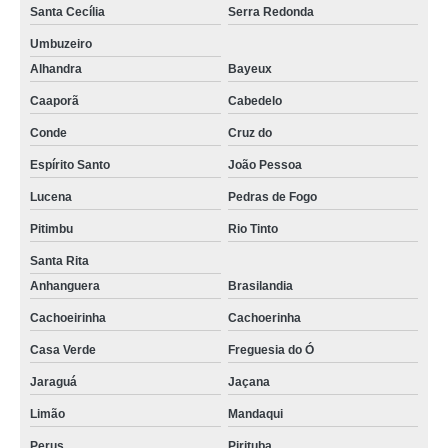
Santa Cecília
Serra Redonda
Umbuzeiro
Alhandra
Bayeux
Caaporã
Cabedelo
Conde
Cruz do
Espírito Santo
João Pessoa
Lucena
Pedras de Fogo
Pitimbu
Rio Tinto
Santa Rita
Anhanguera
Brasilandia
Cachoeirinha
Cachoerinha
Casa Verde
Freguesia do Ó
Jaraguá
Jaçana
Limão
Mandaqui
Perus
Pirituba