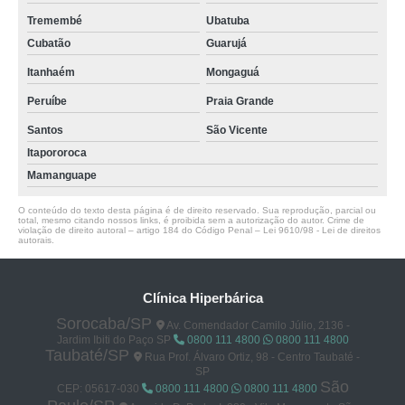
Tremembé
Ubatuba
Cubatão
Guarujá
Itanhaém
Mongaguá
Peruíbe
Praia Grande
Santos
São Vicente
Itapororoca
Mamanguape
O conteúdo do texto desta página é de direito reservado. Sua reprodução, parcial ou
total, mesmo citando nossos links, é proibida sem a autorização do autor. Crime de
violação de direito autoral – artigo 184 do Código Penal –
Lei 9610/98 - Lei de direitos
autorais
.
Clínica Hiperbárica
Sorocaba/SP
Av. Comendador Camilo Júlio, 2136 -
Jardim Ibiti do Paço SP
0800 111 4800
0800 111 4800
Taubaté/SP
Rua Prof. Álvaro Ortiz, 98 - Centro Taubaté -
SP
São
CEP: 05617-030
0800 111 4800
0800 111 4800