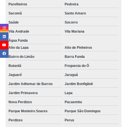
Parelheiros
Pedreira
Sacomã
Santo Amaro
Saúde
Socorro
Vila Andrade
Vila Mariana
Água Funda
Alto da Lapa
Alto de Pinheiros
Bairro do Limão
Barra Funda
Butantã
Freguesia do Ó
Jaguaré
Jaraguá
Jardim Adhemar de Barros
Jardim Bonfiglioli
Jardim Primavera
Lapa
Nova Perdizes
Pacaembu
Parque Monteiro Soares
Parque São Domingos
Perdizes
Perus