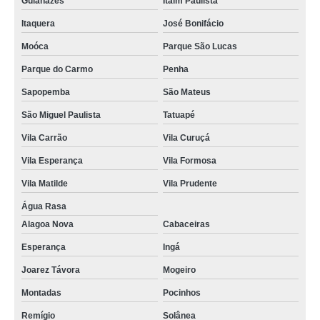
Guianazes
Itaim Paulista
Itaquera
José Bonifácio
Moóca
Parque São Lucas
Parque do Carmo
Penha
Sapopemba
São Mateus
São Miguel Paulista
Tatuapé
Vila Carrão
Vila Curuçá
Vila Esperança
Vila Formosa
Vila Matilde
Vila Prudente
Água Rasa
Alagoa Nova
Cabaceiras
Esperança
Ingá
Joarez Távora
Mogeiro
Montadas
Pocinhos
Remígio
Solânea