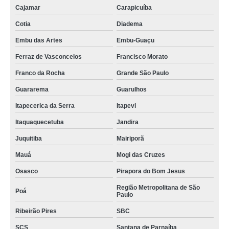
Cajamar
Carapicuíba
Cotia
Diadema
Embu das Artes
Embu-Guaçu
Ferraz de Vasconcelos
Francisco Morato
Franco da Rocha
Grande São Paulo
Guararema
Guarulhos
Itapecerica da Serra
Itapevi
Itaquaquecetuba
Jandira
Juquitiba
Mairiporã
Mauá
Mogi das Cruzes
Osasco
Pirapora do Bom Jesus
Região Metropolitana de São
Poá
Paulo
Ribeirão Pires
SBC
SCS
Santana de Parnaíba