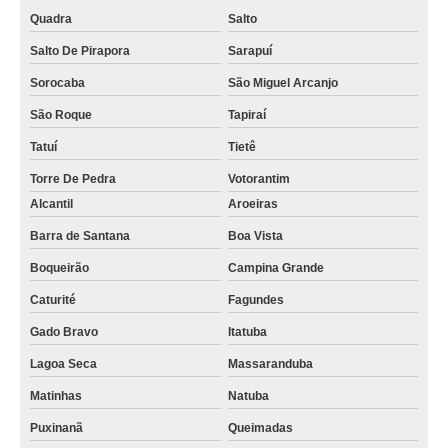
Quadra
Salto
Salto De Pirapora
Sarapuí
Sorocaba
São Miguel Arcanjo
São Roque
Tapiraí
Tatuí
Tietê
Torre De Pedra
Votorantim
Alcantil
Aroeiras
Barra de Santana
Boa Vista
Boqueirão
Campina Grande
Caturité
Fagundes
Gado Bravo
Itatuba
Lagoa Seca
Massaranduba
Matinhas
Natuba
Puxinanã
Queimadas