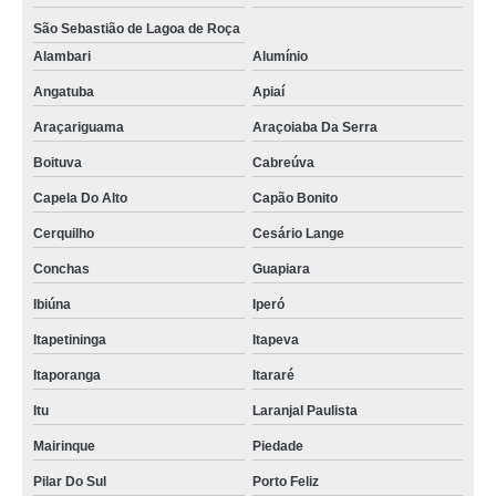
São Sebastião de Lagoa de Roça
Alambari
Alumínio
Angatuba
Apiaí
Araçariguama
Araçoiaba Da Serra
Boituva
Cabreúva
Capela Do Alto
Capão Bonito
Cerquilho
Cesário Lange
Conchas
Guapiara
Ibiúna
Iperó
Itapetininga
Itapeva
Itaporanga
Itararé
Itu
Laranjal Paulista
Mairinque
Piedade
Pilar Do Sul
Porto Feliz