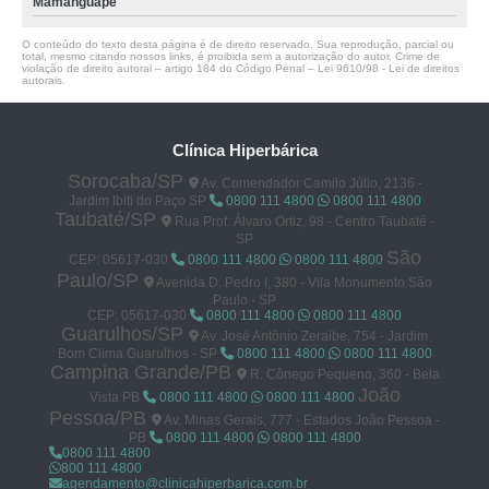
Mamanguape
O conteúdo do texto desta página é de direito reservado. Sua reprodução, parcial ou
total, mesmo citando nossos links, é proibida sem a autorização do autor. Crime de
violação de direito autoral – artigo 184 do Código Penal –
Lei 9610/98 - Lei de direitos
autorais
.
Clínica Hiperbárica
Sorocaba/SP
Av. Comendador Camilo Júlio, 2136 -
Jardim Ibiti do Paço SP
0800 111 4800
0800 111 4800
Taubaté/SP
Rua Prof. Álvaro Ortiz, 98 - Centro Taubaté -
SP
São
CEP: 05617-030
0800 111 4800
0800 111 4800
Paulo/SP
Avenida D. Pedro I, 380 - Vila Monumento São
Paulo - SP
CEP: 05617-030
0800 111 4800
0800 111 4800
Guarulhos/SP
Av. José Antônio Zeraibe, 754 - Jardim
Bom Clima Guarulhos - SP
0800 111 4800
0800 111 4800
Campina Grande/PB
R. Cônego Pequeno, 360 - Bela
João
Vista PB
0800 111 4800
0800 111 4800
Pessoa/PB
Av. Minas Gerais, 777 - Estados João Pessoa -
PB
0800 111 4800
0800 111 4800
0800 111 4800
800 111 4800
agendamento@clinicahiperbarica.com.br