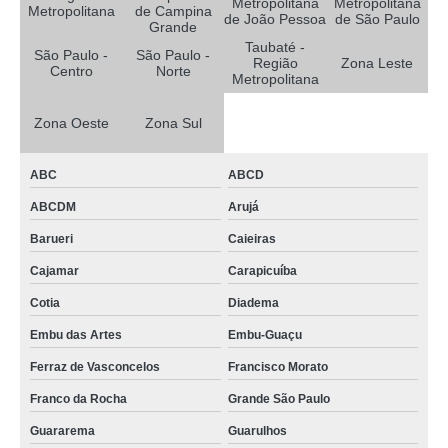
Metropolitana
Metropolitana
Metropolitana
de Campina
de João Pessoa
de São Paulo
Grande
Taubaté -
São Paulo -
São Paulo -
Região
Zona Leste
Centro
Norte
Metropolitana
Zona Oeste
Zona Sul
ABC
ABCD
ABCDM
Arujá
Barueri
Caieiras
Cajamar
Carapicuíba
Cotia
Diadema
Embu das Artes
Embu-Guaçu
Ferraz de Vasconcelos
Francisco Morato
Franco da Rocha
Grande São Paulo
Guararema
Guarulhos