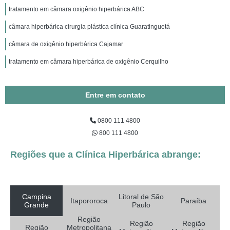
tratamento em câmara oxigênio hiperbárica ABC
câmara hiperbárica cirurgia plástica clínica Guaratinguetá
câmara de oxigênio hiperbárica Cajamar
tratamento em câmara hiperbárica de oxigênio Cerquilho
Entre em contato
0800 111 4800
800 111 4800
Regiões que a Clínica Hiperbárica abrange:
Campina
Litoral de São
Itapororoca
Paraíba
Grande
Paulo
Região
Região
Região
Região
Metropolitana