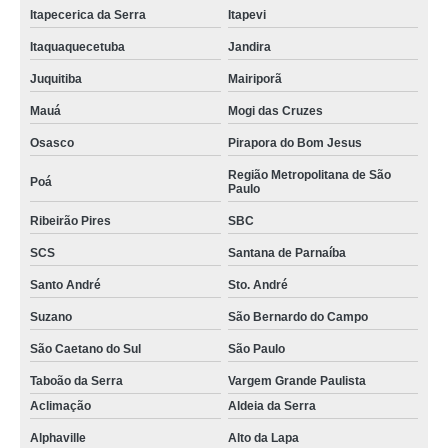
Itapecerica da Serra
Itapevi
Itaquaquecetuba
Jandira
Juquitiba
Mairiporã
Mauá
Mogi das Cruzes
Osasco
Pirapora do Bom Jesus
Região Metropolitana de São
Poá
Paulo
Ribeirão Pires
SBC
SCS
Santana de Parnaíba
Santo André
Sto. André
Suzano
São Bernardo do Campo
São Caetano do Sul
São Paulo
Taboão da Serra
Vargem Grande Paulista
Aclimação
Aldeia da Serra
Alphaville
Alto da Lapa