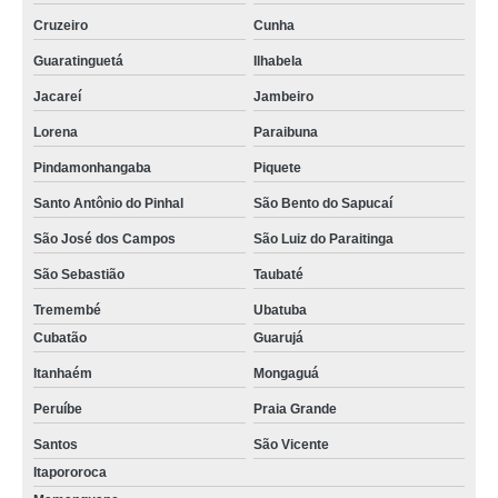
Cruzeiro
Cunha
Guaratinguetá
Ilhabela
Jacareí
Jambeiro
Lorena
Paraibuna
Pindamonhangaba
Piquete
Santo Antônio do Pinhal
São Bento do Sapucaí
São José dos Campos
São Luiz do Paraitinga
São Sebastião
Taubaté
Tremembé
Ubatuba
Cubatão
Guarujá
Itanhaém
Mongaguá
Peruíbe
Praia Grande
Santos
São Vicente
Itapororoca