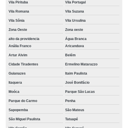
Vila Pirituba
Vila Portugal
Vila Romana
Vila Suzana
Vila Sônia
Vila Ursulina
Zona Oeste
Zona oeste
alto da providencia
Água Branca
Anália Franco
Aricanduva
Artur Alvim
Belém
Cidade Tiradentes
Ermelino Matarazzo
Guianazes
Itaim Paulista
Itaquera
José Bonifácio
Moóca
Parque São Lucas
Parque do Carmo
Penha
Sapopemba
São Mateus
São Miguel Paulista
Tatuapé