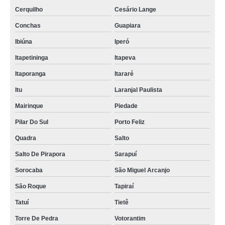
Cerquilho
Cesário Lange
Conchas
Guapiara
Ibiúna
Iperó
Itapetininga
Itapeva
Itaporanga
Itararé
Itu
Laranjal Paulista
Mairinque
Piedade
Pilar Do Sul
Porto Feliz
Quadra
Salto
Salto De Pirapora
Sarapuí
Sorocaba
São Miguel Arcanjo
São Roque
Tapiraí
Tatuí
Tietê
Torre De Pedra
Votorantim