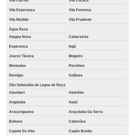
Vila Carrão
Vila Curuçá
Vila Esperança
Vila Formosa
Vila Matilde
Vila Prudente
Água Rasa
Alagoa Nova
Cabaceiras
Esperança
Ingá
Joarez Távora
Mogeiro
Montadas
Pocinhos
Remígio
Solânea
São Sebastião de Lagoa de Roça
Alambari
Alumínio
Angatuba
Apiaí
Araçariguama
Araçoiaba Da Serra
Boituva
Cabreúva
Capela Do Alto
Capão Bonito