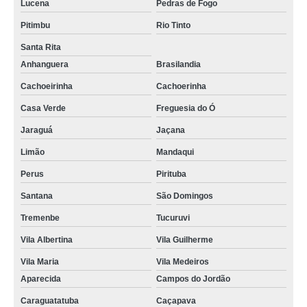
Lucena
Pedras de Fogo
Pitimbu
Rio Tinto
Santa Rita
Anhanguera
Brasilandia
Cachoeirinha
Cachoerinha
Casa Verde
Freguesia do Ó
Jaraguá
Jaçana
Limão
Mandaqui
Perus
Pirituba
Santana
São Domingos
Tremenbe
Tucuruvi
Vila Albertina
Vila Guilherme
Vila Maria
Vila Medeiros
Aparecida
Campos do Jordão
Caraguatatuba
Caçapava