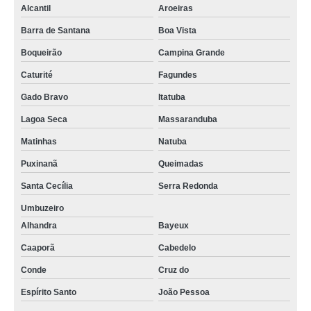
Alcantil
Aroeiras
Barra de Santana
Boa Vista
Boqueirão
Campina Grande
Caturité
Fagundes
Gado Bravo
Itatuba
Lagoa Seca
Massaranduba
Matinhas
Natuba
Puxinanã
Queimadas
Santa Cecília
Serra Redonda
Umbuzeiro
Alhandra
Bayeux
Caaporã
Cabedelo
Conde
Cruz do
Espírito Santo
João Pessoa