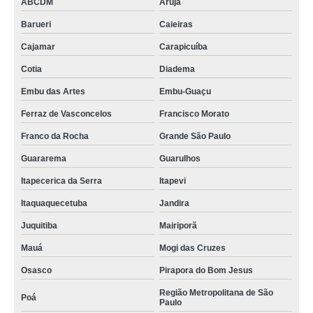
ABCDM
Arujá
Barueri
Caieiras
Cajamar
Carapicuíba
Cotia
Diadema
Embu das Artes
Embu-Guaçu
Ferraz de Vasconcelos
Francisco Morato
Franco da Rocha
Grande São Paulo
Guararema
Guarulhos
Itapecerica da Serra
Itapevi
Itaquaquecetuba
Jandira
Juquitiba
Mairiporã
Mauá
Mogi das Cruzes
Osasco
Pirapora do Bom Jesus
Região Metropolitana de São
Poá
Paulo