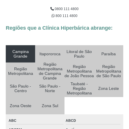
0800 111 4800
800 111 4800
Regiões que a Clínica Hiperbárica abrange:
Campina
Litoral de São
Itapororoca
Paraíba
Grande
Paulo
Região
Região
Região
Região
Metropolitana
Metropolitana
Metropolitana
Metropolitana
de Campina
de João Pessoa
de São Paulo
Grande
Taubaté -
São Paulo -
São Paulo -
Região
Zona Leste
Centro
Norte
Metropolitana
Zona Oeste
Zona Sul
ABC
ABCD