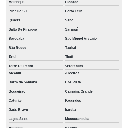
Mairinque
Piedade
Pilar Do Sul
Porto Feliz
Quadra
Salto
Salto De Pirapora
Sarapuí
Sorocaba
São Miguel Arcanjo
São Roque
Tapiraí
Tatuí
Tietê
Torre De Pedra
Votorantim
Alcantil
Aroeiras
Barra de Santana
Boa Vista
Boqueirão
Campina Grande
Caturité
Fagundes
Gado Bravo
Itatuba
Lagoa Seca
Massaranduba