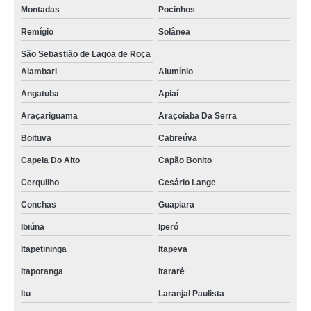
Montadas
Pocinhos
Remígio
Solânea
São Sebastião de Lagoa de Roça
Alambari
Alumínio
Angatuba
Apiaí
Araçariguama
Araçoiaba Da Serra
Boituva
Cabreúva
Capela Do Alto
Capão Bonito
Cerquilho
Cesário Lange
Conchas
Guapiara
Ibiúna
Iperó
Itapetininga
Itapeva
Itaporanga
Itararé
Itu
Laranjal Paulista