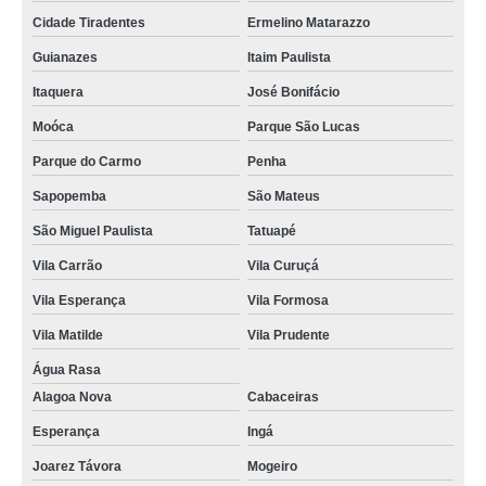
Cidade Tiradentes
Ermelino Matarazzo
Guianazes
Itaim Paulista
Itaquera
José Bonifácio
Moóca
Parque São Lucas
Parque do Carmo
Penha
Sapopemba
São Mateus
São Miguel Paulista
Tatuapé
Vila Carrão
Vila Curuçá
Vila Esperança
Vila Formosa
Vila Matilde
Vila Prudente
Água Rasa
Alagoa Nova
Cabaceiras
Esperança
Ingá
Joarez Távora
Mogeiro