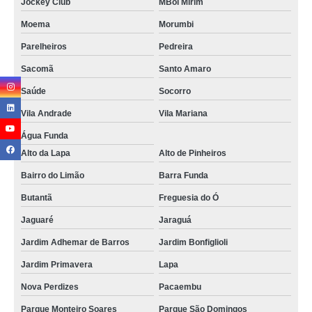
Jockey Club
MBoi Mirim
Moema
Morumbi
Parelheiros
Pedreira
Sacomã
Santo Amaro
Saúde
Socorro
Vila Andrade
Vila Mariana
Água Funda
Alto da Lapa
Alto de Pinheiros
Bairro do Limão
Barra Funda
Butantã
Freguesia do Ó
Jaguaré
Jaraguá
Jardim Adhemar de Barros
Jardim Bonfiglioli
Jardim Primavera
Lapa
Nova Perdizes
Pacaembu
Parque Monteiro Soares
Parque São Domingos