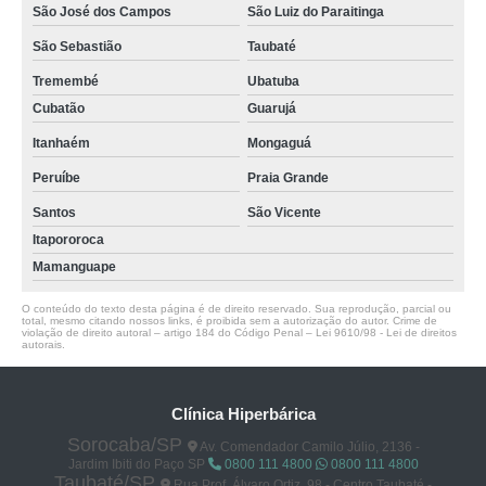
São José dos Campos
São Luiz do Paraitinga
São Sebastião
Taubaté
Tremembé
Ubatuba
Cubatão
Guarujá
Itanhaém
Mongaguá
Peruíbe
Praia Grande
Santos
São Vicente
Itapororoca
Mamanguape
O conteúdo do texto desta página é de direito reservado. Sua reprodução, parcial ou
total, mesmo citando nossos links, é proibida sem a autorização do autor. Crime de
violação de direito autoral – artigo 184 do Código Penal –
Lei 9610/98 - Lei de direitos
autorais
.
Clínica Hiperbárica
Sorocaba/SP
Av. Comendador Camilo Júlio, 2136 -
Jardim Ibiti do Paço SP
0800 111 4800
0800 111 4800
Taubaté/SP
Rua Prof. Álvaro Ortiz, 98 - Centro Taubaté -