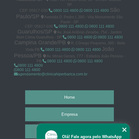
SP
São
CEP: 05617-030
0800 111 4800
0800 111 4800
Paulo/SP
Avenida D. Pedro I, 380 - Vila Monumento São
Paulo - SP
CEP: 05617-030
0800 111 4800
0800 111 4800
Guarulhos/SP
Av. José Antônio Zeraibe, 754 - Jardim
Bom Clima Guarulhos - SP
0800 111 4800
0800 111 4800
Campina Grande/PB
R. Cônego Pequeno, 360 - Bela
João
Vista PB
0800 111 4800
0800 111 4800
Pessoa/PB
Av. Minas Gerais, 777 - Estados João Pessoa -
PB
0800 111 4800
0800 111 4800
0800 111 4800
800 111 4800
agendamento@clinicahiperbarica.com.br
Home
Empresa
Missão
Olá! Fale agora pelo WhatsApp