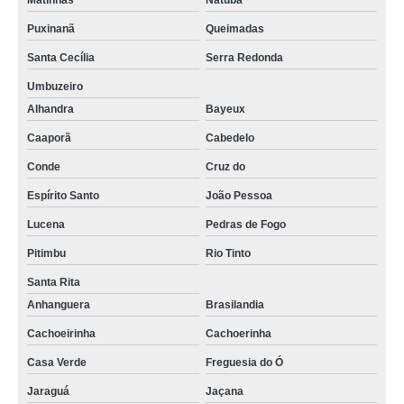
Matinhas
Natuba
Puxinanã
Queimadas
Santa Cecília
Serra Redonda
Umbuzeiro
Alhandra
Bayeux
Caaporã
Cabedelo
Conde
Cruz do
Espírito Santo
João Pessoa
Lucena
Pedras de Fogo
Pitimbu
Rio Tinto
Santa Rita
Anhanguera
Brasilandia
Cachoeirinha
Cachoerinha
Casa Verde
Freguesia do Ó
Jaraguá
Jaçana