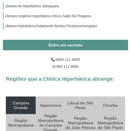
câmara de hiperbárica Jabaquara
câmara oxigênio hiperbárica clínica Salto De Pirapora
câmara hiperbárica tratamento feridas Pindamonhangaba
Entre em contato
0800 111 4800
800 111 4800
Regiões que a Clínica Hiperbárica abrange:
Campina
Litoral de São
Itapororoca
Paraíba
Grande
Paulo
Região
Região
Região
Região
Metropolitana
Metropolitana
Metropolitana
Metropolitana
de Campina
de João Pessoa
de São Paulo
Grande