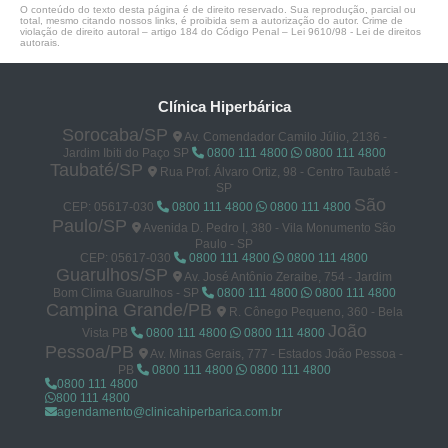
O conteúdo do texto desta página é de direito reservado. Sua reprodução, parcial ou
total, mesmo citando nossos links, é proibida sem a autorização do autor. Crime de
violação de direito autoral – artigo 184 do Código Penal –
Lei 9610/98 - Lei de direitos
autorais
.
Clínica Hiperbárica
Sorocaba/SP
Av. Comendador Camilo Júlio, 2136 -
Jardim Ibiti do Paço SP
0800 111 4800
0800 111 4800
Taubaté/SP
Rua Prof. Álvaro Ortiz, 98 - Centro Taubaté -
SP
São
CEP: 05617-030
0800 111 4800
0800 111 4800
Paulo/SP
Avenida D. Pedro I, 380 - Vila Monumento São
Paulo - SP
CEP: 05617-030
0800 111 4800
0800 111 4800
Guarulhos/SP
Av. José Antônio Zeraibe, 754 - Jardim
Bom Clima Guarulhos - SP
0800 111 4800
0800 111 4800
Campina Grande/PB
R. Cônego Pequeno, 360 - Bela
João
Vista PB
0800 111 4800
0800 111 4800
Pessoa/PB
Av. Minas Gerais, 777 - Estados João Pessoa -
PB
0800 111 4800
0800 111 4800
0800 111 4800
800 111 4800
agendamento@clinicahiperbarica.com.br