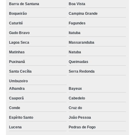
Barra de Santana
Boa Vista
Boqueirão
Campina Grande
Caturité
Fagundes
Gado Bravo
Itatuba
Lagoa Seca
Massaranduba
Matinhas
Natuba
Puxinanã
Queimadas
Santa Cecília
Serra Redonda
Umbuzeiro
Alhandra
Bayeux
Caaporã
Cabedelo
Conde
Cruz do
Espírito Santo
João Pessoa
Lucena
Pedras de Fogo