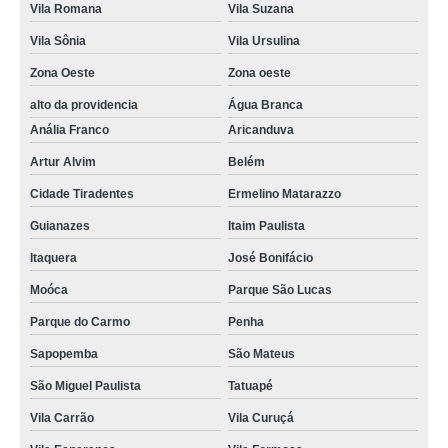
Vila Romana
Vila Suzana
Vila Sônia
Vila Ursulina
Zona Oeste
Zona oeste
alto da providencia
Água Branca
Anália Franco
Aricanduva
Artur Alvim
Belém
Cidade Tiradentes
Ermelino Matarazzo
Guianazes
Itaim Paulista
Itaquera
José Bonifácio
Moóca
Parque São Lucas
Parque do Carmo
Penha
Sapopemba
São Mateus
São Miguel Paulista
Tatuapé
Vila Carrão
Vila Curuçá