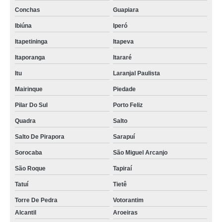
Conchas
Guapiara
Ibiúna
Iperó
Itapetininga
Itapeva
Itaporanga
Itararé
Itu
Laranjal Paulista
Mairinque
Piedade
Pilar Do Sul
Porto Feliz
Quadra
Salto
Salto De Pirapora
Sarapuí
Sorocaba
São Miguel Arcanjo
São Roque
Tapiraí
Tatuí
Tietê
Torre De Pedra
Votorantim
Alcantil
Aroeiras