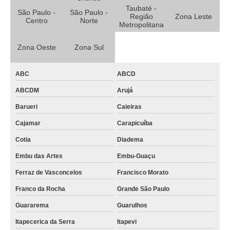
Taubaté -
São Paulo -
São Paulo -
Região
Zona Leste
Centro
Norte
Metropolitana
Zona Oeste
Zona Sul
ABC
ABCD
ABCDM
Arujá
Barueri
Caieiras
Cajamar
Carapicuíba
Cotia
Diadema
Embu das Artes
Embu-Guaçu
Ferraz de Vasconcelos
Francisco Morato
Franco da Rocha
Grande São Paulo
Guararema
Guarulhos
Itapecerica da Serra
Itapevi