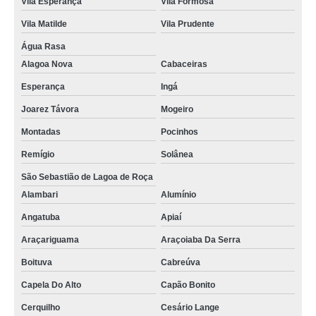
Vila Esperança
Vila Formosa
Vila Matilde
Vila Prudente
Água Rasa
Alagoa Nova
Cabaceiras
Esperança
Ingá
Joarez Távora
Mogeiro
Montadas
Pocinhos
Remígio
Solânea
São Sebastião de Lagoa de Roça
Alambari
Alumínio
Angatuba
Apiaí
Araçariguama
Araçoiaba Da Serra
Boituva
Cabreúva
Capela Do Alto
Capão Bonito
Cerquilho
Cesário Lange