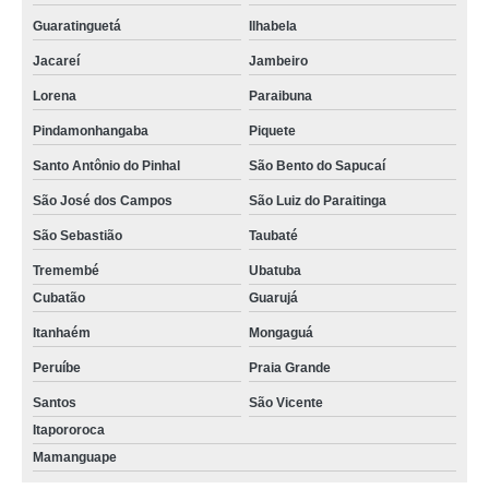
Guaratinguetá
Ilhabela
Jacareí
Jambeiro
Lorena
Paraibuna
Pindamonhangaba
Piquete
Santo Antônio do Pinhal
São Bento do Sapucaí
São José dos Campos
São Luiz do Paraitinga
São Sebastião
Taubaté
Tremembé
Ubatuba
Cubatão
Guarujá
Itanhaém
Mongaguá
Peruíbe
Praia Grande
Santos
São Vicente
Itapororoca
Mamanguape