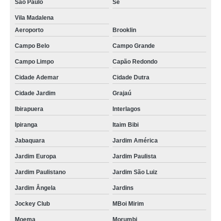
São Paulo
Sé
Vila Madalena
Aeroporto
Brooklin
Campo Belo
Campo Grande
Campo Limpo
Capão Redondo
Cidade Ademar
Cidade Dutra
Cidade Jardim
Grajaú
Ibirapuera
Interlagos
Ipiranga
Itaim Bibi
Jabaquara
Jardim América
Jardim Europa
Jardim Paulista
Jardim Paulistano
Jardim São Luiz
Jardim Ângela
Jardins
Jockey Club
MBoi Mirim
Moema
Morumbi