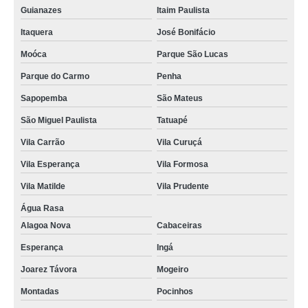
Guianazes
Itaim Paulista
Itaquera
José Bonifácio
Moóca
Parque São Lucas
Parque do Carmo
Penha
Sapopemba
São Mateus
São Miguel Paulista
Tatuapé
Vila Carrão
Vila Curuçá
Vila Esperança
Vila Formosa
Vila Matilde
Vila Prudente
Água Rasa
Alagoa Nova
Cabaceiras
Esperança
Ingá
Joarez Távora
Mogeiro
Montadas
Pocinhos