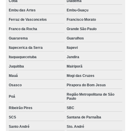
Cotia
Diadema
Embu das Artes
Embu-Guaçu
Ferraz de Vasconcelos
Francisco Morato
Franco da Rocha
Grande São Paulo
Guararema
Guarulhos
Itapecerica da Serra
Itapevi
Itaquaquecetuba
Jandira
Juquitiba
Mairiporã
Mauá
Mogi das Cruzes
Osasco
Pirapora do Bom Jesus
Região Metropolitana de São
Poá
Paulo
Ribeirão Pires
SBC
SCS
Santana de Parnaíba
Santo André
Sto. André