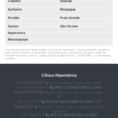
Cubatão
Guarujá
Itanhaém
Mongaguá
Peruíbe
Praia Grande
Santos
São Vicente
Itapororoca
Mamanguape
O conteúdo do texto desta página é de direito reservado. Sua reprodução, parcial ou
total, mesmo citando nossos links, é proibida sem a autorização do autor. Crime de
violação de direito autoral – artigo 184 do Código Penal –
Lei 9610/98 - Lei de direitos
autorais
.
Clínica Hiperbárica
Sorocaba/SP
Av. Comendador Camilo Júlio, 2136 -
Jardim Ibiti do Paço SP
0800 111 4800
0800 111 4800
Taubaté/SP
Rua Prof. Álvaro Ortiz, 98 - Centro Taubaté -
SP
São
CEP: 05617-030
0800 111 4800
0800 111 4800
Paulo/SP
Avenida D. Pedro I, 380 - Vila Monumento São
Paulo - SP
CEP: 05617-030
0800 111 4800
0800 111 4800