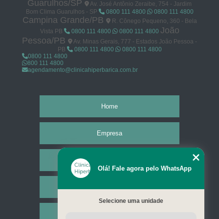
Guarulhos/SP
Av. José Antônio Zeraibe, 754 - Jardim
Bom Clima Guarulhos - SP
0800 111 4800
0800 111 4800
Campina Grande/PB
R. Cônego Pequeno, 360 - Bela
João
Vista PB
0800 111 4800
0800 111 4800
Pessoa/PB
Av. Minas Gerais, 777 - Estados João Pessoa -
PB
0800 111 4800
0800 111 4800
0800 111 4800
800 111 4800
agendamento@clinicahiperbarica.com.br
Home
Empresa
Missão
Olá! Fale agora pelo WhatsApp
Serviços
Selecione uma unidade
Contato