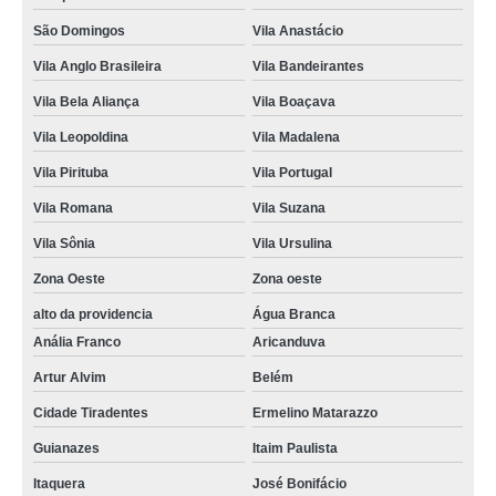
São Domingos
Vila Anastácio
Vila Anglo Brasileira
Vila Bandeirantes
Vila Bela Aliança
Vila Boaçava
Vila Leopoldina
Vila Madalena
Vila Pirituba
Vila Portugal
Vila Romana
Vila Suzana
Vila Sônia
Vila Ursulina
Zona Oeste
Zona oeste
alto da providencia
Água Branca
Anália Franco
Aricanduva
Artur Alvim
Belém
Cidade Tiradentes
Ermelino Matarazzo
Guianazes
Itaim Paulista
Itaquera
José Bonifácio