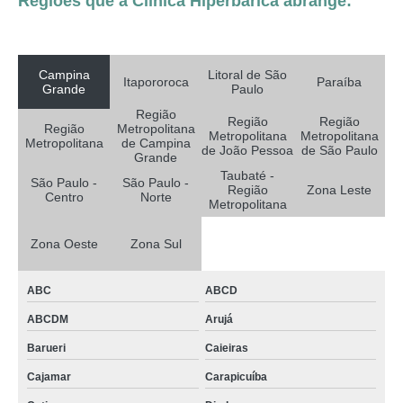
Regiões que a Clínica Hiperbárica abrange:
Campina
Litoral de São
Itapororoca
Paraíba
Grande
Paulo
Região
Região
Região
Região
Metropolitana
Metropolitana
Metropolitana
Metropolitana
de Campina
de João Pessoa
de São Paulo
Grande
Taubaté -
São Paulo -
São Paulo -
Região
Zona Leste
Centro
Norte
Metropolitana
Zona Oeste
Zona Sul
ABC
ABCD
ABCDM
Arujá
Barueri
Caieiras
Cajamar
Carapicuíba