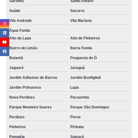
Sacomã
Santo Amaro
Saúde
Socorro
Vila Andrade
Vila Mariana
Água Funda
Alto da Lapa
Alto de Pinheiros
Bairro do Limão
Barra Funda
Butantã
Freguesia do Ó
Jaguaré
Jaraguá
Jardim Adhemar de Barros
Jardim Bonfiglioli
Jardim Primavera
Lapa
Nova Perdizes
Pacaembu
Parque Monteiro Soares
Parque São Domingos
Perdizes
Perus
Pinheiros
Pirituba
Pompéia
Sumaré