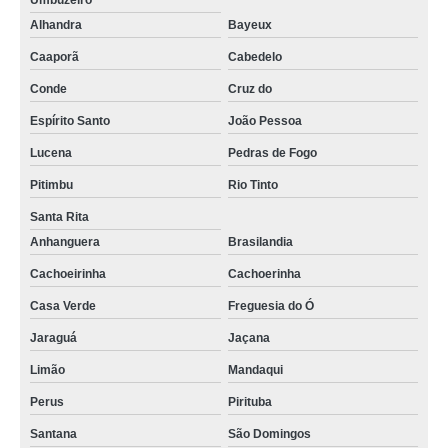
Umbuzeiro
Alhandra
Bayeux
Caaporã
Cabedelo
Conde
Cruz do
Espírito Santo
João Pessoa
Lucena
Pedras de Fogo
Pitimbu
Rio Tinto
Santa Rita
Anhanguera
Brasilandia
Cachoeirinha
Cachoerinha
Casa Verde
Freguesia do Ó
Jaraguá
Jaçana
Limão
Mandaqui
Perus
Pirituba
Santana
São Domingos