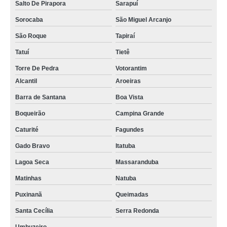
Salto De Pirapora
Sarapuí
Sorocaba
São Miguel Arcanjo
São Roque
Tapiraí
Tatuí
Tietê
Torre De Pedra
Votorantim
Alcantil
Aroeiras
Barra de Santana
Boa Vista
Boqueirão
Campina Grande
Caturité
Fagundes
Gado Bravo
Itatuba
Lagoa Seca
Massaranduba
Matinhas
Natuba
Puxinanã
Queimadas
Santa Cecília
Serra Redonda