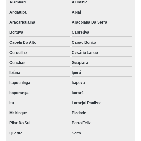
Alambari
Alumínio
Angatuba
Apiaí
Araçariguama
Araçoiaba Da Serra
Boituva
Cabreúva
Capela Do Alto
Capão Bonito
Cerquilho
Cesário Lange
Conchas
Guapiara
Ibiúna
Iperó
Itapetininga
Itapeva
Itaporanga
Itararé
Itu
Laranjal Paulista
Mairinque
Piedade
Pilar Do Sul
Porto Feliz
Quadra
Salto