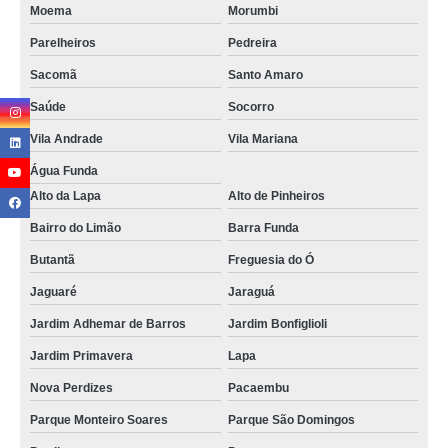
Moema
Morumbi
Parelheiros
Pedreira
Sacomã
Santo Amaro
Saúde
Socorro
Vila Andrade
Vila Mariana
Água Funda
Alto da Lapa
Alto de Pinheiros
Bairro do Limão
Barra Funda
Butantã
Freguesia do Ó
Jaguaré
Jaraguá
Jardim Adhemar de Barros
Jardim Bonfiglioli
Jardim Primavera
Lapa
Nova Perdizes
Pacaembu
Parque Monteiro Soares
Parque São Domingos