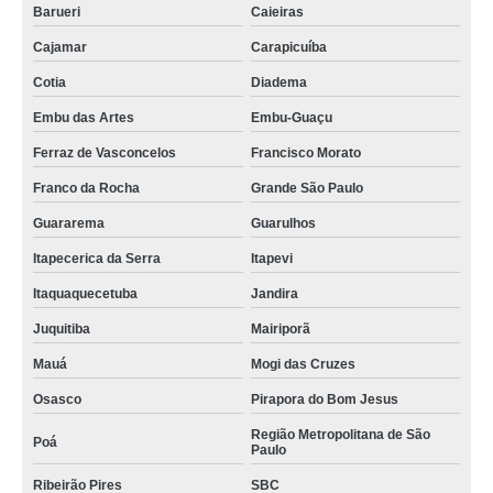
Barueri
Caieiras
Cajamar
Carapicuíba
Cotia
Diadema
Embu das Artes
Embu-Guaçu
Ferraz de Vasconcelos
Francisco Morato
Franco da Rocha
Grande São Paulo
Guararema
Guarulhos
Itapecerica da Serra
Itapevi
Itaquaquecetuba
Jandira
Juquitiba
Mairiporã
Mauá
Mogi das Cruzes
Osasco
Pirapora do Bom Jesus
Região Metropolitana de São
Poá
Paulo
Ribeirão Pires
SBC