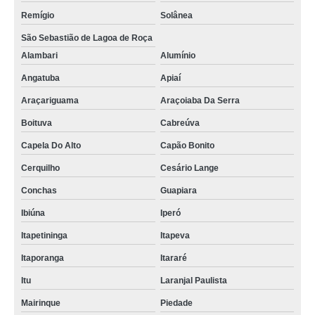
Remígio
Solânea
São Sebastião de Lagoa de Roça
Alambari
Alumínio
Angatuba
Apiaí
Araçariguama
Araçoiaba Da Serra
Boituva
Cabreúva
Capela Do Alto
Capão Bonito
Cerquilho
Cesário Lange
Conchas
Guapiara
Ibiúna
Iperó
Itapetininga
Itapeva
Itaporanga
Itararé
Itu
Laranjal Paulista
Mairinque
Piedade