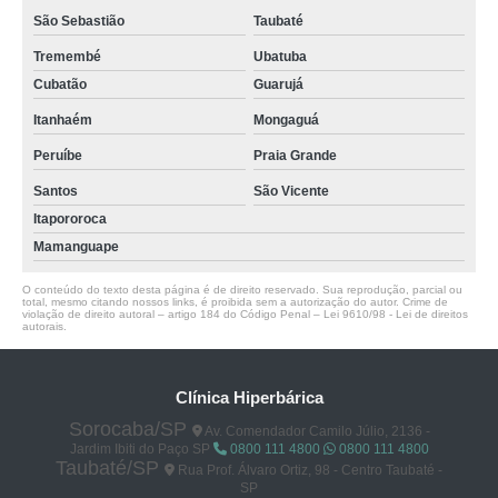
São Sebastião
Taubaté
Tremembé
Ubatuba
Cubatão
Guarujá
Itanhaém
Mongaguá
Peruíbe
Praia Grande
Santos
São Vicente
Itapororoca
Mamanguape
O conteúdo do texto desta página é de direito reservado. Sua reprodução, parcial ou
total, mesmo citando nossos links, é proibida sem a autorização do autor. Crime de
violação de direito autoral – artigo 184 do Código Penal –
Lei 9610/98 - Lei de direitos
autorais
.
Clínica Hiperbárica
Sorocaba/SP
Av. Comendador Camilo Júlio, 2136 -
Jardim Ibiti do Paço SP
0800 111 4800
0800 111 4800
Taubaté/SP
Rua Prof. Álvaro Ortiz, 98 - Centro Taubaté -
SP