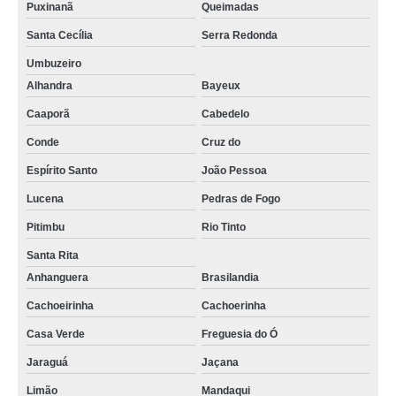
Puxinanã
Queimadas
Santa Cecília
Serra Redonda
Umbuzeiro
Alhandra
Bayeux
Caaporã
Cabedelo
Conde
Cruz do
Espírito Santo
João Pessoa
Lucena
Pedras de Fogo
Pitimbu
Rio Tinto
Santa Rita
Anhanguera
Brasilandia
Cachoeirinha
Cachoerinha
Casa Verde
Freguesia do Ó
Jaraguá
Jaçana
Limão
Mandaqui