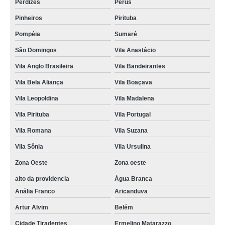
Perdizes
Perus
Pinheiros
Pirituba
Pompéia
Sumaré
São Domingos
Vila Anastácio
Vila Anglo Brasileira
Vila Bandeirantes
Vila Bela Aliança
Vila Boaçava
Vila Leopoldina
Vila Madalena
Vila Pirituba
Vila Portugal
Vila Romana
Vila Suzana
Vila Sônia
Vila Ursulina
Zona Oeste
Zona oeste
alto da providencia
Água Branca
Anália Franco
Aricanduva
Artur Alvim
Belém
Cidade Tiradentes
Ermelino Matarazzo