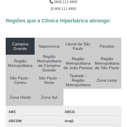
0800 111 4800
800 111 4800
Regiões que a Clínica Hiperbárica abrange:
Campina
Litoral de São
Itapororoca
Paraíba
Grande
Paulo
Região
Região
Região
Região
Metropolitana
Metropolitana
Metropolitana
Metropolitana
de Campina
de João Pessoa
de São Paulo
Grande
Taubaté -
São Paulo -
São Paulo -
Região
Zona Leste
Centro
Norte
Metropolitana
Zona Oeste
Zona Sul
ABC
ABCD
ABCDM
Arujá