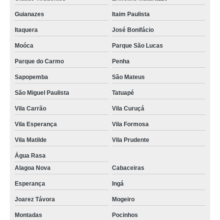
Guianazes
Itaim Paulista
Itaquera
José Bonifácio
Moóca
Parque São Lucas
Parque do Carmo
Penha
Sapopemba
São Mateus
São Miguel Paulista
Tatuapé
Vila Carrão
Vila Curuçá
Vila Esperança
Vila Formosa
Vila Matilde
Vila Prudente
Água Rasa
Alagoa Nova
Cabaceiras
Esperança
Ingá
Joarez Távora
Mogeiro
Montadas
Pocinhos