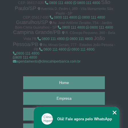
São
CEP: 05617-030
0800 111 4800
0800 111 4800
Paulo/SP
Avenida D. Pedro I, 380 - Vila Monumento São
Paulo - SP
CEP: 05617-030
0800 111 4800
0800 111 4800
Guarulhos/SP
Av. José Antônio Zeraibe, 754 - Jardim
Bom Clima Guarulhos - SP
0800 111 4800
0800 111 4800
Campina Grande/PB
R. Cônego Pequeno, 360 - Bela
João
Vista PB
0800 111 4800
0800 111 4800
Pessoa/PB
Av. Minas Gerais, 777 - Estados João Pessoa -
PB
0800 111 4800
0800 111 4800
0800 111 4800
800 111 4800
agendamento@clinicahiperbarica.com.br
Home
Empresa
Missão
Olá! Fale agora pelo WhatsApp