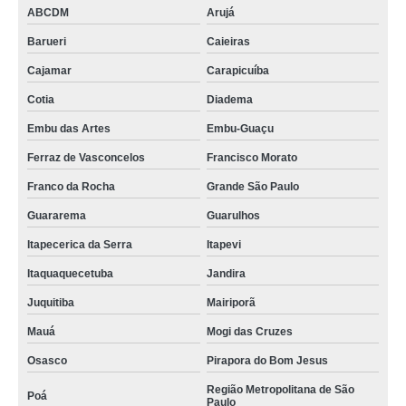
ABCDM
Arujá
Barueri
Caieiras
Cajamar
Carapicuíba
Cotia
Diadema
Embu das Artes
Embu-Guaçu
Ferraz de Vasconcelos
Francisco Morato
Franco da Rocha
Grande São Paulo
Guararema
Guarulhos
Itapecerica da Serra
Itapevi
Itaquaquecetuba
Jandira
Juquitiba
Mairiporã
Mauá
Mogi das Cruzes
Osasco
Pirapora do Bom Jesus
Região Metropolitana de São
Poá
Paulo