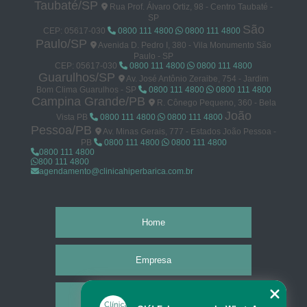
Taubaté/SP
Rua Prof. Álvaro Ortiz, 98 - Centro Taubaté -
SP
São
CEP: 05617-030
0800 111 4800
0800 111 4800
Paulo/SP
Avenida D. Pedro I, 380 - Vila Monumento São
Paulo - SP
CEP: 05617-030
0800 111 4800
0800 111 4800
Guarulhos/SP
Av. José Antônio Zeraibe, 754 - Jardim
Bom Clima Guarulhos - SP
0800 111 4800
0800 111 4800
Campina Grande/PB
R. Cônego Pequeno, 360 - Bela
João
Vista PB
0800 111 4800
0800 111 4800
Pessoa/PB
Av. Minas Gerais, 777 - Estados João Pessoa -
PB
0800 111 4800
0800 111 4800
0800 111 4800
800 111 4800
agendamento@clinicahiperbarica.com.br
Home
Empresa
Missão