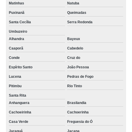
Matinhas
Natuba
Puxinanã
Queimadas
Santa Cecília
Serra Redonda
Umbuzeiro
Alhandra
Bayeux
Caaporã
Cabedelo
Conde
Cruz do
Espírito Santo
João Pessoa
Lucena
Pedras de Fogo
Pitimbu
Rio Tinto
Santa Rita
Anhanguera
Brasilandia
Cachoeirinha
Cachoerinha
Casa Verde
Freguesia do Ó
Jaraguá
Jaçana