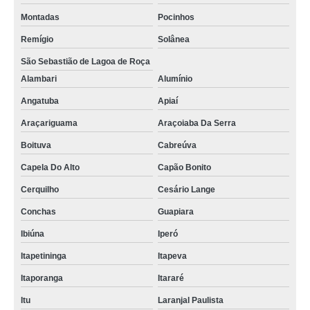
Montadas
Pocinhos
Remígio
Solânea
São Sebastião de Lagoa de Roça
Alambari
Alumínio
Angatuba
Apiaí
Araçariguama
Araçoiaba Da Serra
Boituva
Cabreúva
Capela Do Alto
Capão Bonito
Cerquilho
Cesário Lange
Conchas
Guapiara
Ibiúna
Iperó
Itapetininga
Itapeva
Itaporanga
Itararé
Itu
Laranjal Paulista