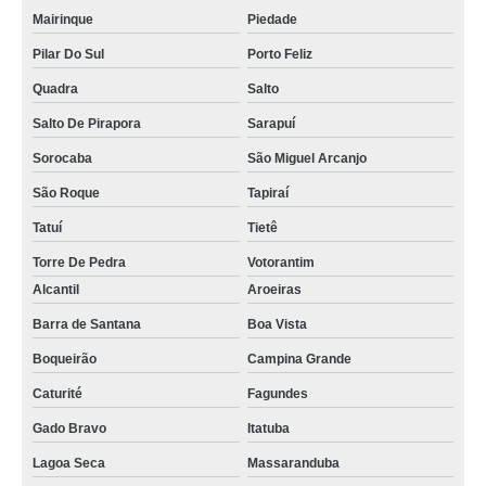
Mairinque
Piedade
Pilar Do Sul
Porto Feliz
Quadra
Salto
Salto De Pirapora
Sarapuí
Sorocaba
São Miguel Arcanjo
São Roque
Tapiraí
Tatuí
Tietê
Torre De Pedra
Votorantim
Alcantil
Aroeiras
Barra de Santana
Boa Vista
Boqueirão
Campina Grande
Caturité
Fagundes
Gado Bravo
Itatuba
Lagoa Seca
Massaranduba