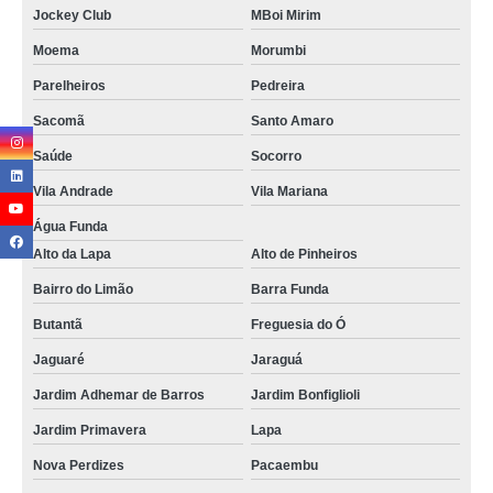
Jockey Club
MBoi Mirim
Moema
Morumbi
Parelheiros
Pedreira
Sacomã
Santo Amaro
Saúde
Socorro
Vila Andrade
Vila Mariana
Água Funda
Alto da Lapa
Alto de Pinheiros
Bairro do Limão
Barra Funda
Butantã
Freguesia do Ó
Jaguaré
Jaraguá
Jardim Adhemar de Barros
Jardim Bonfiglioli
Jardim Primavera
Lapa
Nova Perdizes
Pacaembu