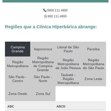
0800 111 4800
800 111 4800
Regiões que a Clínica Hiperbárica abrange:
Campina
Litoral de São
Itapororoca
Paraíba
Grande
Paulo
Região
Região
Região
Região
Metropolitana
Metropolitana
Metropolitana
Metropolitana
de Campina
de João Pessoa
de São Paulo
Grande
Taubaté -
São Paulo -
São Paulo -
Região
Zona Leste
Centro
Norte
Metropolitana
Zona Oeste
Zona Sul
ABC
ABCD