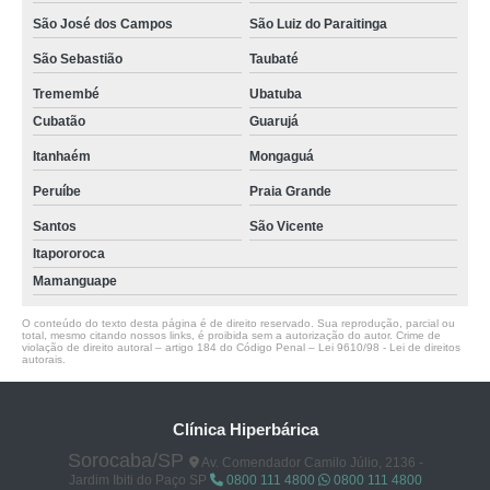
São José dos Campos
São Luiz do Paraitinga
São Sebastião
Taubaté
Tremembé
Ubatuba
Cubatão
Guarujá
Itanhaém
Mongaguá
Peruíbe
Praia Grande
Santos
São Vicente
Itapororoca
Mamanguape
O conteúdo do texto desta página é de direito reservado. Sua reprodução, parcial ou
total, mesmo citando nossos links, é proibida sem a autorização do autor. Crime de
violação de direito autoral – artigo 184 do Código Penal –
Lei 9610/98 - Lei de direitos
autorais
.
Clínica Hiperbárica
Sorocaba/SP
Av. Comendador Camilo Júlio, 2136 -
Jardim Ibiti do Paço SP
0800 111 4800
0800 111 4800