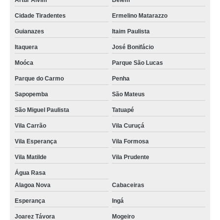
Artur Alvim
Belém
Cidade Tiradentes
Ermelino Matarazzo
Guianazes
Itaim Paulista
Itaquera
José Bonifácio
Moóca
Parque São Lucas
Parque do Carmo
Penha
Sapopemba
São Mateus
São Miguel Paulista
Tatuapé
Vila Carrão
Vila Curuçá
Vila Esperança
Vila Formosa
Vila Matilde
Vila Prudente
Água Rasa
Alagoa Nova
Cabaceiras
Esperança
Ingá
Joarez Távora
Mogeiro