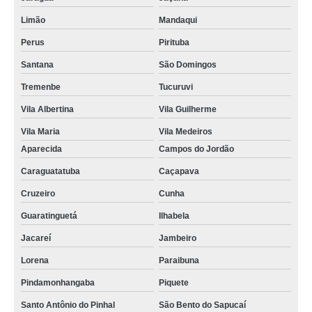
Limão
Mandaqui
Perus
Pirituba
Santana
São Domingos
Tremenbe
Tucuruvi
Vila Albertina
Vila Guilherme
Vila Maria
Vila Medeiros
Aparecida
Campos do Jordão
Caraguatatuba
Caçapava
Cruzeiro
Cunha
Guaratinguetá
Ilhabela
Jacareí
Jambeiro
Lorena
Paraibuna
Pindamonhangaba
Piquete
Santo Antônio do Pinhal
São Bento do Sapucaí